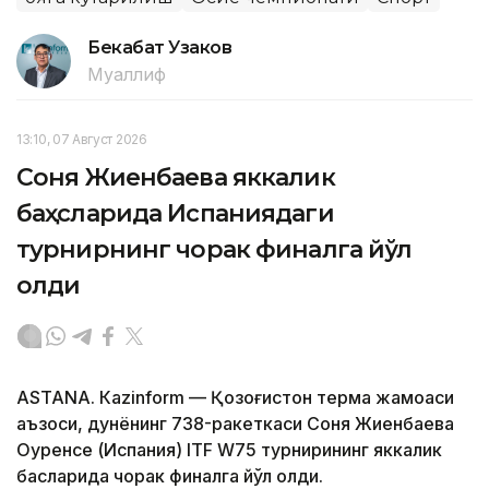
Бекабат Узаков
Муаллиф
13:10, 07 Август 2026
Соня Жиенбаева яккалик
баҳсларида Испаниядаги
турнирнинг чорак финалга йўл
олди
ASTANА. Кazinform — Қозоғистон терма жамоаси
аъзоси, дунёнинг 738-ракеткаси Соня Жиенбаева
Оуренсе (Испания) ITF W75 турнирининг яккалик
баҳсларида чорак финалга йўл олди.