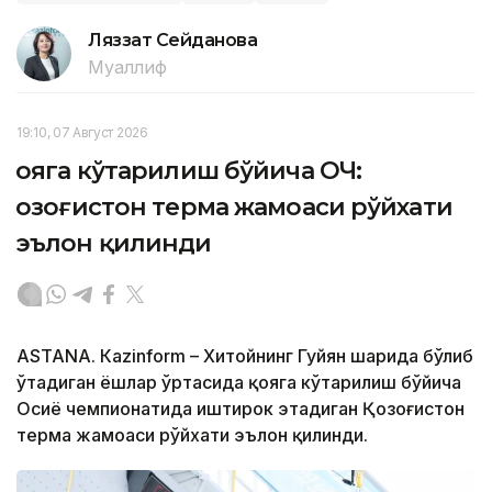
Ляззат Сейданова
Муаллиф
19:10, 07 Август 2026
Қояга кўтарилиш бўйича ОЧ:
Қозоғистон терма жамоаси рўйхати
эълон қилинди
ASTANА. Кazinform – Хитойнинг Гуйян шаҳрида бўлиб
ўтадиган ёшлар ўртасида қояга кўтарилиш бўйича
Осиё чемпионатида иштирок этадиган Қозоғистон
терма жамоаси рўйхати эълон қилинди.