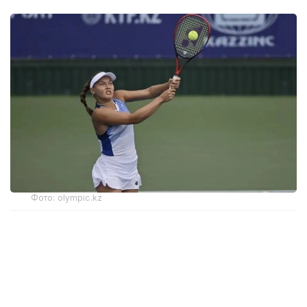
Фото: olympic.kz
Иккинчи босқичда қозоғистонлик теннисчи
дунёда 272-ўринни эгаллаган ва ушбу турнирнинг
6-ракеткаси, марокашлик Ясмин Каббажга қарши
кортга чиқди.