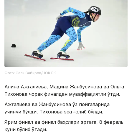
Фото: Сали Сабиров/НОК РК
Алина Ажғалиева, Мадина Жанбусинова ва Ольга
Тихонова чорак финалдан муваффақиятли ўтди.
Ажғалиева ва Жанбусинова ўз пойгаларида
учинчи бўлди, Тихонова эса ғолиб бўлди.
Ярим финал ва финал баҳслари эртага, 8 февраль
куни бўлиб ўтади.