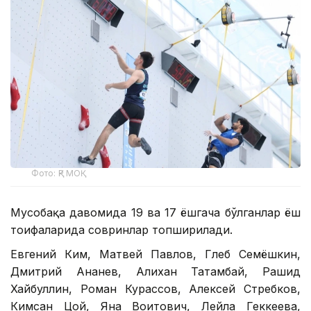
Фото: ҚР МОҚ
Мусобақа давомида 19 ва 17 ёшгача бўлганлар ёш
тоифаларида совринлар топширилади.
Евгений Ким, Матвей Павлов, Глеб Семёшкин,
Дмитрий Ананев, Алихан Татамбай, Рашид
Хайбуллин, Роман Курассов, Алексей Стребков,
Кимсан Цой, Яна Воитович, Лейла Геккеева,