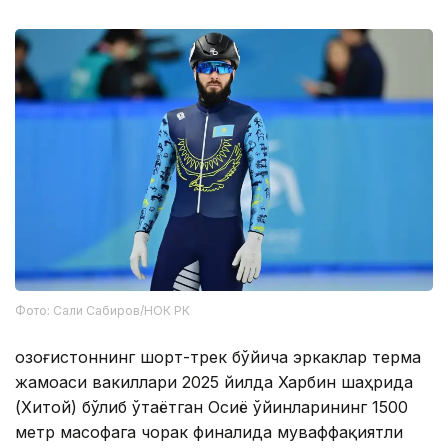
Фото: Сали Сабиров/НОК РК
Қозоғистоннинг шорт-трек бўйича эркаклар терма
жамоаси вакиллари 2025 йилда Харбин шаҳрида
(Хитой) бўлиб ўтаётган Осиё ўйинларининг 1500
метр масофага чорак финалида муваффақиятли