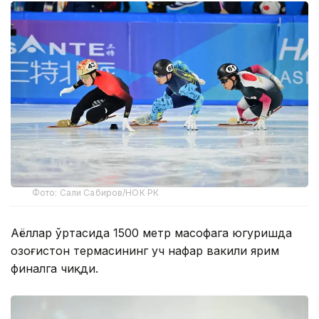
Фото: Сали Сабиров/НОК РК
Аёллар ўртасида 1500 метр масофага югуришда
Қозоғистон термасининг уч нафар вакили ярим
финалга чиқди.