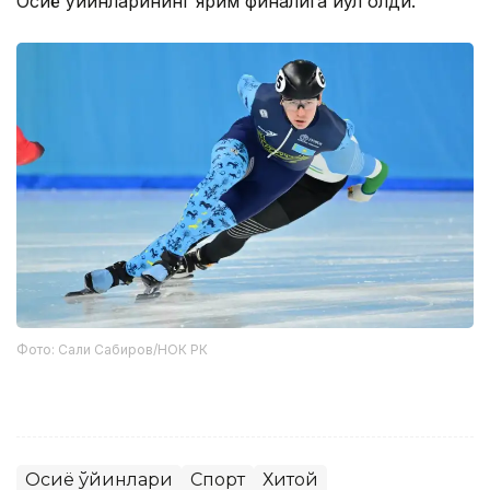
Осиё ўйинларининг ярим финалига йўл олди.
Фото: Сали Сабиров/НОК РК
Осиё ўйинлари
Спорт
Хитой