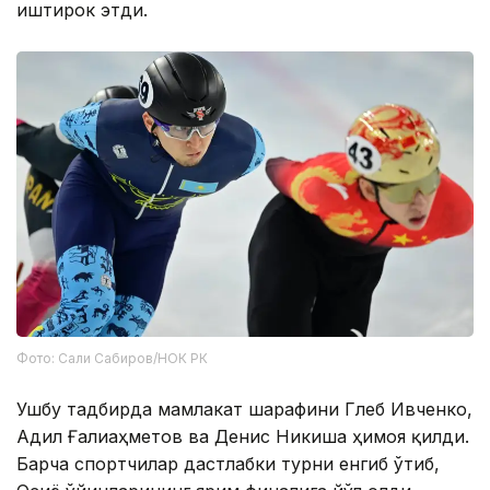
иштирок этди.
Фото: Сали Сабиров/НОК РК
Ушбу тадбирда мамлакат шарафини Глеб Ивченко,
Адил Ғалиаҳметов ва Денис Никиша ҳимоя қилди.
Барча спортчилар дастлабки турни енгиб ўтиб,