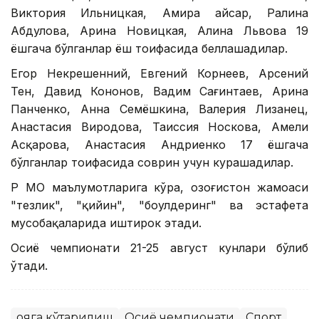
Виктория Ильницкая, Амира Қайсар, Ралина
Абдулова, Арина Новицкая, Алина Львова 19
ёшгача бўлганлар ёш тоифасида беллашадилар.
Егор Некрешенний, Евгений Корнеев, Арсений
Тен, Давид Кононов, Вадим Сағинтаев, Арина
Панченко, Анна Семёшкина, Валерия Лизанец,
Анастасия Виродова, Таиссия Носкова, Амели
Асқарова, Анастасия Андриенко 17 ёшгача
бўлганлар тоифасида соврин учун курашадилар.
ҚР МОҚ маълумотларига кўра, Қозоғистон жамоаси
"тезлик", "қийин", "боулдеринг" ва эстафета
мусобақаларида иштирок этади.
Осиё чемпионати 21-25 август кунлари бўлиб
ўтади.
Қояга кўтарилиш
Осиё чемпионати
Спорт