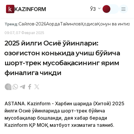
KAZINFORM
ЎЗ
Сайлов-2026
Ақорда
Тайинлов
Ҳодиса
Қонун ва интизо
Тренд:
09:07, 07 Феврал 2025
2025 йилги Осиё ўйинлари:
Қозоғистон конькида учиш бўйича
шорт-трек мусобақасининг ярим
финалига чиқди
ASTANA. Kazinform - Харбин шаҳрида (Хитой) 2025
йилги Осиё ўйинларида шорт-трек бўйича
мусобақалар бошланди, дея хабар беради
Kazinform ҚР МОҚ матбуот хизматига таяниб.