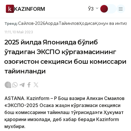
KAZINFORM
ЎЗ
Сайлов-2026
Ақорда
Тайинлов
Ҳодиса
Қонун ва интизо
Тренд:
11:11, 10 Май 2023
2025 йилда Японияда бўлиб
ўтадиган ЭКСПО кўргазмасининг
Қозоғистон секцияси бош комиссари
тайинланди
ASTANА. Кazinform – ҚР Бош вазири Алихан Смаилов
«ЭКСПО-2025 Осака жаҳон кўргазмаси секцияси
бош комиссарини тайинлаш тўғрисида»ги Ҳукумат
қарорини имзолади, деб хабар беради Кazinform
мухбири.