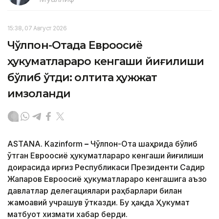
15:38, 07 Август 2026
Чўлпон-Отада Евроосиё
ҳукуматлараро кенгаши йиғилиши
бўлиб ўтди: олтита ҳужжат
имзоланди
ASTANA. Kazinform
–
Чўлпон-Ота шаҳрида бўлиб
ўтган Евроосиё ҳукуматлараро кенгаши йиғилиши
доирасида Қирғиз Республикаси Президенти Садир
Жапаров Евроосиё ҳукуматлараро кенгашига аъзо
давлатлар делегациялари раҳбарлари билан
жамоавий учрашув ўтказди. Бу ҳақда Ҳукумат
матбуот хизмати хабар берди.