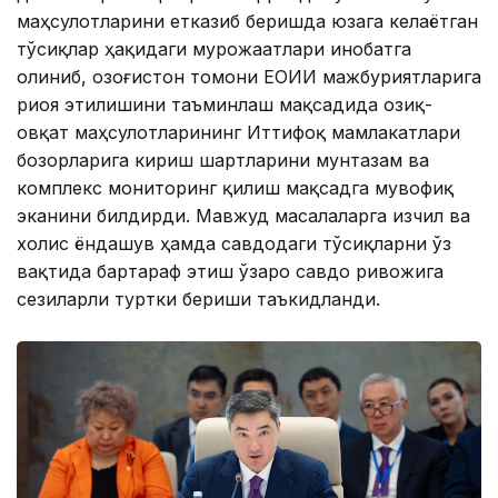
маҳсулотларини етказиб беришда юзага келаётган
тўсиқлар ҳақидаги мурожаатлари инобатга
олиниб, Қозоғистон томони ЕОИИ мажбуриятларига
риоя этилишини таъминлаш мақсадида озиқ-
овқат маҳсулотларининг Иттифоқ мамлакатлари
бозорларига кириш шартларини мунтазам ва
комплекс мониторинг қилиш мақсадга мувофиқ
эканини билдирди. Мавжуд масалаларга изчил ва
холис ёндашув ҳамда савдодаги тўсиқларни ўз
вақтида бартараф этиш ўзаро савдо ривожига
сезиларли туртки бериши таъкидланди.