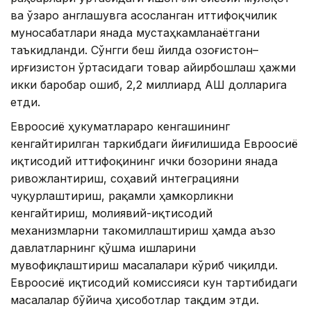
ва ўзаро англашувга асосланган иттифоқчилик
муносабатлари янада мустаҳкамланаётгани
таъкидланди. Сўнгги беш йилда Қозоғистон–
Қирғизистон ўртасидаги товар айирбошлаш ҳажми
икки баробар ошиб, 2,2 миллиард АҚШ долларига
етди.
Евроосиё ҳукуматлараро кенгашининг
кенгайтирилган таркибдаги йиғилишида Евроосиё
иқтисодий иттифоқининг ички бозорини янада
ривожлантириш, соҳавий интеграцияни
чуқурлаштириш, рақамли ҳамкорликни
кенгайтириш, молиявий-иқтисодий
механизмларни такомиллаштириш ҳамда аъзо
давлатларнинг қўшма ишларини
мувофиқлаштириш масалалари кўриб чиқилди.
Евроосиё иқтисодий комиссияси кун тартибидаги
масалалар бўйича ҳисоботлар тақдим этди.