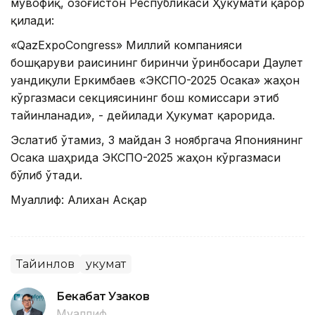
мувофиқ, Қозоғистон Республикаси Ҳукумати қарор
қилади:
«QazExpoCongress» Миллий компанияси
бошқаруви раисининг биринчи ўринбосари Даулет
Қуандиқули Еркимбаев «ЭКСПО-2025 Осака» жаҳон
кўргазмаси секциясининг бош комиссари этиб
тайинланади», - дейилади Ҳукумат қарорида.
Эслатиб ўтамиз, 3 майдан 3 ноябргача Япониянинг
Осака шаҳрида ЭКСПО-2025 жаҳон кўргазмаси
бўлиб ўтади.
Муаллиф: Алихан Асқар
Тайинлов
Ҳукумат
Бекабат Узаков
Муаллиф