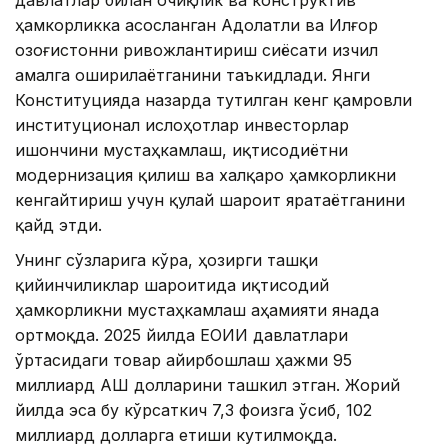
ҳамкорликка асосланган Адолатли ва Илғор
Қозоғистонни ривожлантириш сиёсати изчил
амалга оширилаётганини таъкидлади. Янги
Конституцияда назарда тутилган кенг қамровли
институционал ислоҳотлар инвесторлар
ишончини мустаҳкамлаш, иқтисодиётни
модернизация қилиш ва халқаро ҳамкорликни
кенгайтириш учун қулай шароит яратаётганини
қайд этди.
Унинг сўзларига кўра, ҳозирги ташқи
қийинчиликлар шароитида иқтисодий
ҳамкорликни мустаҳкамлаш аҳамияти янада
ортмоқда. 2025 йилда ЕОИИ давлатлари
ўртасидаги товар айирбошлаш ҳажми 95
миллиард АҚШ долларини ташкил этган. Жорий
йилда эса бу кўрсаткич 7,3 фоизга ўсиб, 102
миллиард долларга етиши кутилмоқда.