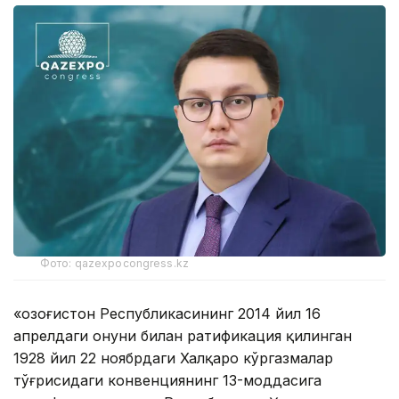
Фото: qazexpocongress.kz
«Қозоғистон Республикасининг 2014 йил 16
апрелдаги Қонуни билан ратификация қилинган
1928 йил 22 ноябрдаги Халқаро кўргазмалар
тўғрисидаги конвенциянинг 13-моддасига