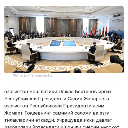
Фото: primeminister.kz
Қозоғистон Бош вазири Олжас Бектенов Қирғиз
Республикаси Президенти Садир Жапаровга
Қозоғистон Республикаси Президенти Қасим-
Жомарт Тоқаевнинг самимий саломи ва эзгу
тилакларини етказди. Учрашувда икки давлат
раҳбарлари ўртасидаги ишончли сиёсий мулоқот