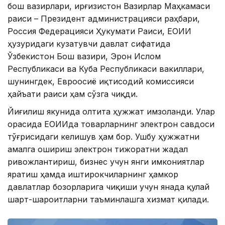
бош вазирлари, Қирғизистон Вазирлар Маҳкамаси
раиси – Президент администрацияси раҳбари,
Россия Федерацияси Ҳукумати Раиси, ЕОИИ
ҳузуридаги кузатувчи давлат сифатида
Ўзбекистон Бош вазири, Эрон Ислом
Республикаси ва Куба Республикаси вакиллари,
шунингдек, Евроосиё иқтисодий комиссияси
ҳайъати раиси ҳам сўзга чиқди.
Йиғилиш якунида олтита ҳужжат имзоланди. Улар
орасида ЕОИИда товарларнинг электрон савдоси
тўғрисидаги келишув ҳам бор. Ушбу ҳужжатни
амалга ошириш электрон тижоратни жадал
ривожлантириш, бизнес учун янги имкониятлар
яратиш ҳамда иштирокчиларнинг ҳамкор
давлатлар бозорларига чиқиши учун янада қулай
шарт-шароитларни таъминлашга хизмат қилади.