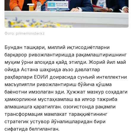
Фото: primeminister.kz
Бундан ташқари, миллий иқтисодиётларни
барқарор ривожлантиришда рақамлаштиришнинг
муҳим ўрни алоҳида қайд этилди. Жорий йил май
ойида Астана шаҳрида аъзо давлатлар
раҳбарлари ЕОИИ доирасида сунъий интеллектни
масъулиятли ривожлантириш бўйича қўшма
баёнотни имзолаган эди. Ҳужжат мазкур соҳадаги
ҳамкорликни мустаҳкамлаш ва илғор тажриба
алмашишга қаратилган. Қозоғистонда рақамли
трансформация мамлакат тараққиётининг
стратегик устувор йўналишларидан бири
сифатида белгиланган.