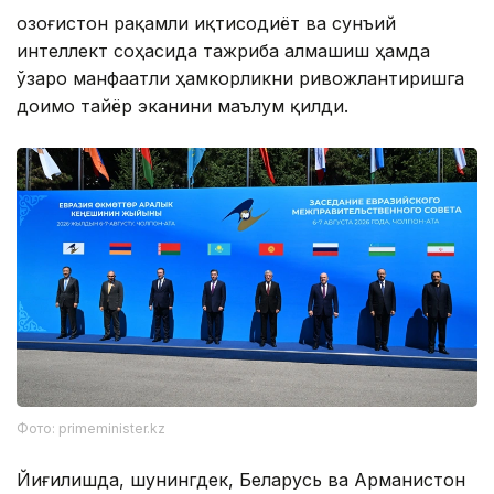
Қозоғистон рақамли иқтисодиёт ва сунъий
интеллект соҳасида тажриба алмашиш ҳамда
ўзаро манфаатли ҳамкорликни ривожлантиришга
доимо тайёр эканини маълум қилди.
Фото: primeminister.kz
Йиғилишда, шунингдек, Беларусь ва Арманистон