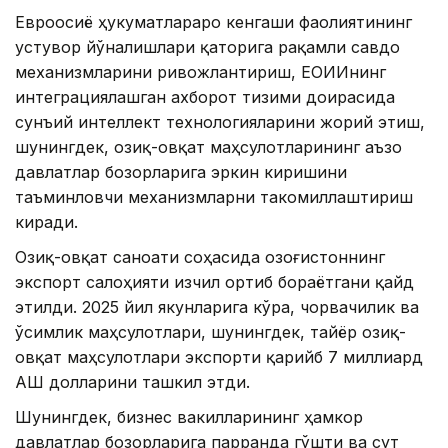
Евроосиё ҳукуматлараро кенгаши фаолиятининг
устувор йўналишлари қаторига рақамли савдо
механизмларини ривожлантириш, ЕОИИнинг
интеграциялашган ахборот тизими доирасида
сунъий интеллект технологияларини жорий этиш,
шунингдек, озиқ-овқат маҳсулотларининг аъзо
давлатлар бозорларига эркин киришини
таъминловчи механизмларни такомиллаштириш
киради.
Озиқ-овқат саноати соҳасида Қозоғистоннинг
экспорт салоҳияти изчил ортиб бораётгани қайд
этилди. 2025 йил якунларига кўра, чорвачилик ва
ўсимлик маҳсулотлари, шунингдек, тайёр озиқ-
овқат маҳсулотлари экспорти қарийб 7 миллиард
АҚШ долларини ташкил этди.
Шунингдек, бизнес вакилларининг ҳамкор
давлатлар бозорларига парранда гўшти ва сут