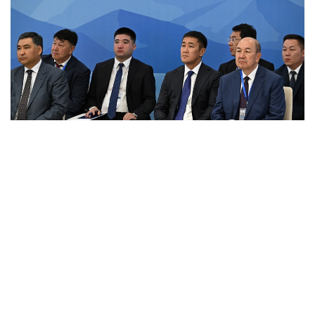
Фото: primeminister.kz
Шунингдек, Иттифоққа аъзо давлатларда илмий
унвонлар тўғрисидаги ҳужжатларни ўзаро тан
олиш ҳақидаги келишув ва ҳамкорликни янада
ривожлантиришга қаратилган бир қатор қарорлар
қабул қилинди.
Евроосиё ҳукуматлараро кенгашининг навбатдаги
йиғилиши 1–2 октябрь кунлари Беларусь пойтахти