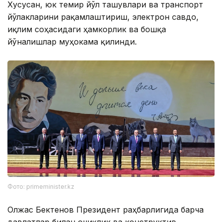
Хусусан, юк темир йўл ташувлари ва транспорт
йўлакларини рақамлаштириш, электрон савдо,
иқлим соҳасидаги ҳамкорлик ва бошқа
йўналишлар муҳокама қилинди.
Фото: primeminister.kz
Олжас Бектенов Президент раҳбарлигида барча
давлатлар билан очиқлик ва конструктив