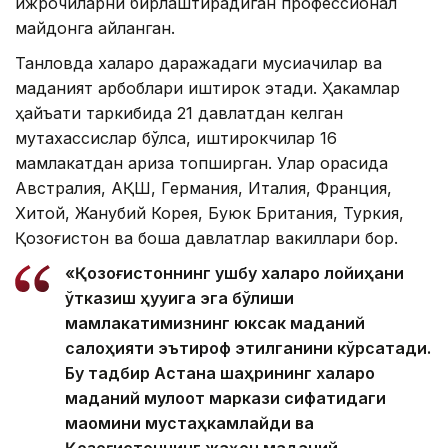
ижрочиларни бирлаштирадиган профессионал
майдонга айланган.
Танловда халқаро даражадаги мусиқачилар ва
маданият арбоблари иштирок этади. Ҳакамлар
ҳайъати таркибида 21 давлатдан келган
мутахассислар бўлса, иштирокчилар 16
мамлакатдан ариза топширган. Улар орасида
Австралия, АҚШ, Германия, Италия, Франция,
Хитой, Жанубий Корея, Буюк Британия, Туркия,
Қозоғистон ва бошқа давлатлар вакиллари бор.
«Қозоғистоннинг ушбу халқаро лойиҳани
ўтказиш ҳуқуқига эга бўлиши
мамлакатимизнинг юксак маданий
салоҳияти эътироф этилганини кўрсатади.
Бу тадбир Астана шаҳрининг халқаро
маданий мулоқот маркази сифатидаги
мақомини мустаҳкамлайди ва