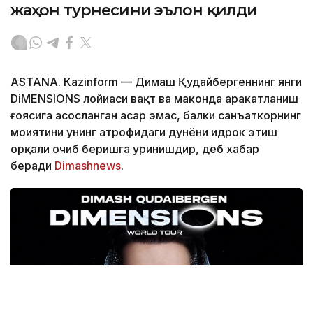
жаҳон турнесини эълон қилди
ASTANА. Кazinform — Димаш Қудайбергеннинг янги
DiMENSIONS лойиҳаси вақт ва маконда ҳаракатланиш
ғоясига асосланган асар эмас, балки санъаткорнинг
моҳиятини унинг атрофидаги дунёни идрок этиш
орқали очиб беришга уринишдир, деб хабар
беради
Dimashnews
.