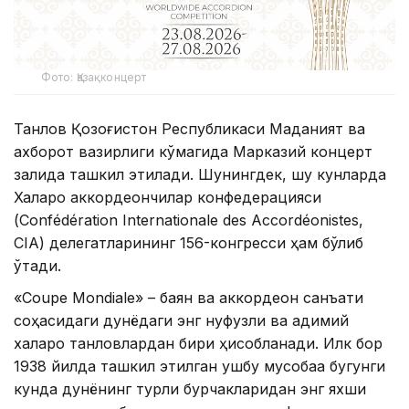
Фото: Қазақконцерт
Танлов Қозоғистон Республикаси Маданият ва
ахборот вазирлиги кўмагида Марказий концерт
залида ташкил этилади. Шунингдек, шу кунларда
Халқаро аккордеончилар конфедерацияси
(Confédération Internationale des Accordéonistes,
CIA) делегатларининг 156-конгресси ҳам бўлиб
ўтади.
«Coupe Mondiale» – баян ва аккордеон санъати
соҳасидаги дунёдаги энг нуфузли ва қадимий
халқаро танловлардан бири ҳисобланади. Илк бор
1938 йилда ташкил этилган ушбу мусобақа бугунги
кунда дунёнинг турли бурчакларидан энг яхши