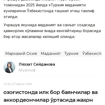
томонидан 2025 йилда «Туркия маданияти
кунлари»ни Ўзбекистонда ташкил этиш таклиф
этилди.
Учрашув якунида маданият ва санъат соҳасида
ҳамкорлик кўламини янада кенгайтириш борасида
бир қатор масалалар келишиб олинди.
Марказий Осиё
Маданият
Туркия
Ўзбекисто
Ляззат Сейданова
Муаллиф
17:40, 07 Август 2026
Қозоғистонда илк бор баянчилар ва
аккордеончилар ўртасида жаҳон