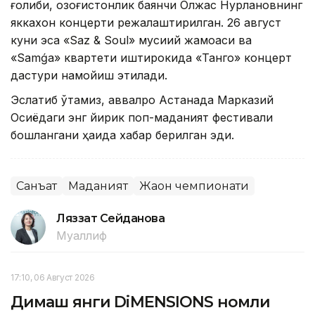
ғолиби, қозоғистонлик баянчи Олжас Нурлановнинг
яккахон концерти режалаштирилган. 26 август
куни эса «Saz & Soul» мусиқий жамоаси ва
«Samǵa» квартети иштирокида «Танго» концерт
дастури намойиш этилади.
Эслатиб ўтамиз, аввалроқ Астанада Марказий
Осиёдаги энг йирик поп-маданият фестивали
бошлангани ҳақида хабар берилган эди.
Санъат
Маданият
Жаҳон чемпионати
Ляззат Сейданова
Муаллиф
17:10, 06 Август 2026
Димаш янги DiMENSIONS номли