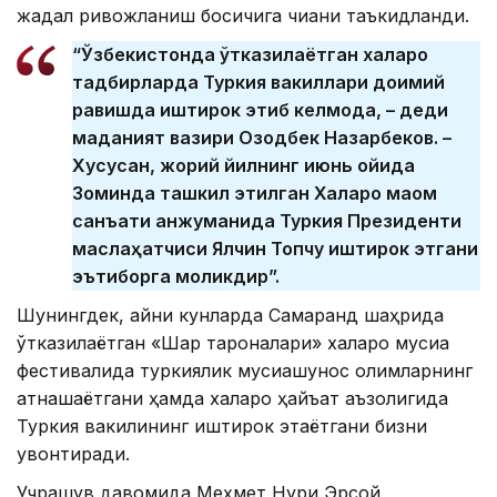
жадал ривожланиш босқичига чиққани таъкидланди.
“Ўзбекистонда ўтказилаётган халқаро
тадбирларда Туркия вакиллари доимий
равишда иштирок этиб келмоқда, – деди
маданият вазири Озодбек Назарбеков. –
Хусусан, жорий йилнинг июнь ойида
Зоминда ташкил этилган Халқаро мақом
санъати анжуманида Туркия Президенти
маслаҳатчиси Ялчин Топчу иштирок этгани
эътиборга моликдир”.
Шунингдек, айни кунларда Самарқанд шаҳрида
ўтказилаётган «Шарқ тароналари» халқаро мусиқа
фестивалида туркиялик мусиқашунос олимларнинг
қатнашаётгани ҳамда халқаро ҳайъат аъзолигида
Туркия вакилининг иштирок этаётгани бизни
қувонтиради.
Учрашув давомида Меҳмет Нури Эрсой