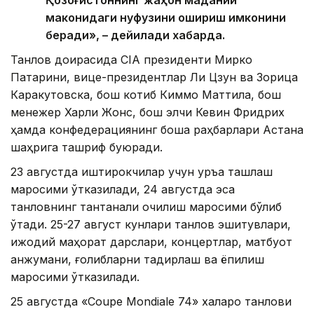
Қозоғистоннинг жаҳон маданий
маконидаги нуфузини ошириш имконини
беради», – дейилади хабарда.
Танлов доирасида CIA президенти Мирко
Патарини, вице-президентлар Ли Цзун ва Зорица
Каракутовска, бош котиб Киммо Маттила, бош
менежер Харли Жонс, бош элчи Кевин Фридрих
ҳамда конфедерациянинг бошқа раҳбарлари Астана
шаҳрига ташриф буюради.
23 августда иштирокчилар учун қуръа ташлаш
маросими ўтказилади, 24 августда эса
танловнинг тантанали очилиш маросими бўлиб
ўтади. 25-27 август кунлари танлов эшитувлари,
ижодий маҳорат дарслари, концертлар, матбуот
анжумани, ғолибларни тақдирлаш ва ёпилиш
маросими ўтказилади.
25 августда «Coupe Mondiale 74» халқаро танлови