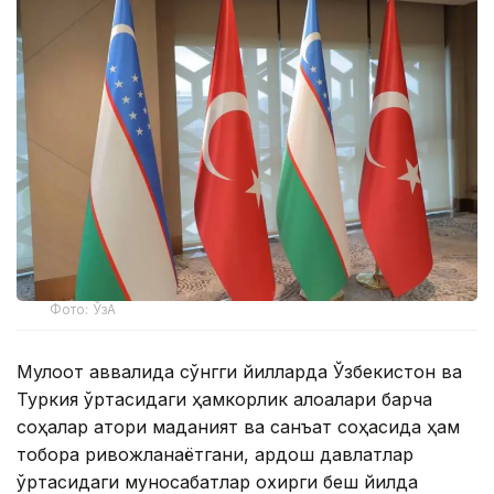
Фото: ЎзА
Мулоқот аввалида сўнгги йилларда Ўзбекистон ва
Туркия ўртасидаги ҳамкорлик алоқалари барча
соҳалар қатори маданият ва санъат соҳасида ҳам
тобора ривожланаётгани, қардош давлатлар
ўртасидаги муносабатлар охирги беш йилда