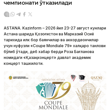
чемпионати ўтказилади
ASTANA. Kazinform – 2026 йил 23-27 август кунлари
Астана шаҳрида Қозоғистон ва Марказий Осиё
тарихида илк бор баянчилар ва аккордеончилар
учун нуфузли «Coupe Mondiale 79» халқаро танлови
бўлиб ўтади, деб хабар берди Роза Бағланова
номидаги «Қазақконцерт» давлат академик
концерт ташкилоти.