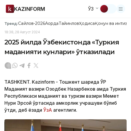
KAZINFORM
ЎЗ
Сайлов-2026
Ақорда
Тайинлов
Ҳодиса
Қонун ва интизо
Тренд:
18:38, 28 Август 2024
2025 йилда Ўзбекистонда «Туркия
маданияти кунлари» ўтказилади
TASHKENT. Kazinform - Тошкент шаҳрида ЎР
Маданият вазири Озодбек Назарбеков ҳамда Туркия
Республикаси маданият ва туризм вазири Меҳмет
Нури Эрсой ўртасида ҳамкорлик учрашуви бўлиб
ўтди, деб ёзади
ЎзА
агентлиги.