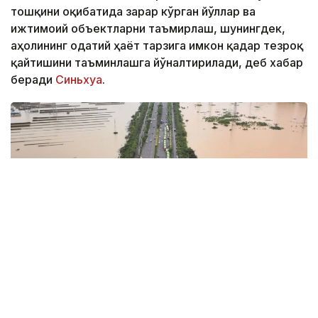
тошқини оқибатида зарар кўрган йўллар ва
ижтимоий объектларни таъмирлаш, шунингдек,
аҳолининг одатий ҳаёт тарзига имкон қадар тезроқ
қайтишини таъминлашга йўналтирилади, деб хабар
беради
Синьхуа
.
Фото: Синьхуа
Хитой Давлат тараққиёт ва ислоҳотлар қўмитаси