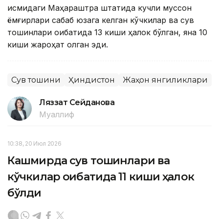
қисмидаги Маҳараштра штатида кучли муссон
ёмғирлари сабаб юзага келган кўчкилар ва сув
тошқинлари оқибатида 13 киши ҳалок бўлган, яна 10
киши жароҳат олган эди.
Сув тошқини
Ҳиндистон
Жаҳон янгиликлари
Ляззат Сейданова
Муаллиф
10:38, 20 Июл 2026
Кашмирда сув тошқинлари ва
кўчкилар оқибатида 11 киши ҳалок
бўлди