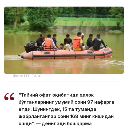
Фото: EFE-ТАСС
“Табиий офат оқибатида ҳалок
бўлганларнинг умумий сони 97 нафарга
етди. Шунингдек, 15 та туманда
жабрланганлар сони 168 минг кишидан
ошди”, — дейилади бошқарма