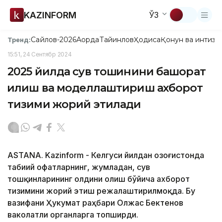
KAZINFORM
ЎЗ
Сайлов-2026
Ақорда
Тайинлов
Ҳодиса
Қонун ва интизо
Тренд:
15:51, 24 Сентябр 2024
2025 йилда сув тошқинини башорат
қилиш ва моделлаштириш ахборот
тизими жорий этилади
ASTANA. Kazinform - Келгуси йилдан Қозоғистонда
табиий офатларнинг, жумладан, сув
тошқинларининг олдини олиш бўйича ахборот
тизимини жорий этиш режалаштирилмоқда. Бу
вазифани Ҳукумат раҳбари Олжас Бектенов
ваколатли органларга топширди.