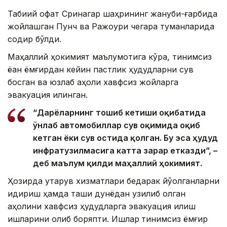
Табиий офат Сринагар шаҳрининг жануби-ғарбида
жойлашган Пунч ва Ражоури чегара туманларида
содир бўлди.
Маҳаллий ҳокимият маълумотига кўра, тинимсиз
ёққан ёмғирдан кейин пастлик ҳудудларни сув
босган ва юзлаб аҳоли хавфсиз жойларга
эвакуация қилинган.
“Дарёларнинг тошиб кетиши оқибатида
ўнлаб автомобиллар сув оқимида оқиб
кетган ёки сув остида қолган. Бу эса ҳудуд
инфратузилмасига катта зарар етказди”, –
деб маълум қилди маҳаллий ҳокимият.
Ҳозирда қутқарув хизматлари бедарак йўқолганларни
қидириш ҳамда ташқи дунёдан узилиб қолган
аҳолини хавфсиз ҳудудларга эвакуация қилиш
ишларини олиб боряпти. Ишлар
тинимсиз ёмғир