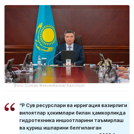
Фото: Солтан Жексенбеков/ Kazinform
“ҚР Сув ресурслари ва ирригация вазирлиги
вилоятлар ҳокимлари билан ҳамкорликда
гидротехника иншоотларини таъмирлаш
ва қуриш ишларини белгиланган