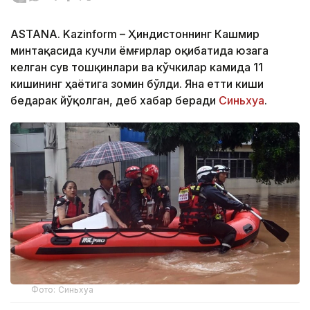
ASTANA. Kazinform – Ҳиндистоннинг Кашмир
минтақасида кучли ёмғирлар оқибатида юзага
келган сув тошқинлари ва кўчкилар камида 11
кишининг ҳаётига зомин бўлди. Яна етти киши
бедарак йўқолган, деб хабар беради
Синьхуа
.
Фото: Синьхуа