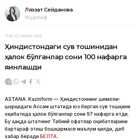
Ляззат Сейданова
Муаллиф
11:40, 07 Август 2026
Ҳиндистондаги сув тошқинидан
ҳалок бўлганлар сони 100 нафарга
яқинлашди
ASTANA. Kazinform — Ҳиндистоннинг шимоли-
шарқидаги Ассам штатида юз берган сув тошқини
оқибатида ҳалок бўлганлар сони 97 нафарга етди.
Бу ҳақда штатнинг Табиий офатлар оқибатларини
бартараф этиш бошқармаси маълум қилди, деб
хабар беради
БЕЛТА
.