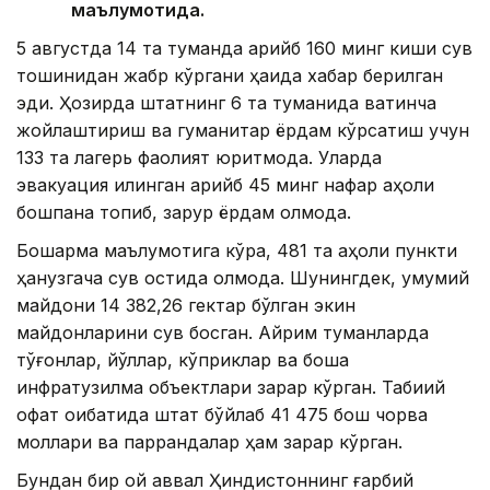
маълумотида.
5 августда 14 та туманда қарийб 160 минг киши сув
тошқинидан жабр кўргани ҳақида хабар берилган
эди. Ҳозирда штатнинг 6 та туманида вақтинча
жойлаштириш ва гуманитар ёрдам кўрсатиш учун
133 та лагерь фаолият юритмоқда. Уларда
эвакуация қилинган қарийб 45 минг нафар аҳоли
бошпана топиб, зарур ёрдам олмоқда.
Бошқарма маълумотига кўра, 481 та аҳоли пункти
ҳанузгача сув остида қолмоқда. Шунингдек, умумий
майдони 14 382,26 гектар бўлган экин
майдонларини сув босган. Айрим туманларда
тўғонлар, йўллар, кўприклар ва бошқа
инфратузилма объектлари зарар кўрган. Табиий
офат оқибатида штат бўйлаб 41 475 бош чорва
моллари ва паррандалар ҳам зарар кўрган.
Бундан бир ой аввал Ҳиндистоннинг ғарбий