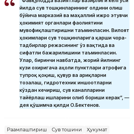
“Фавқулодда вазиятлар вазирлиги келгуси
йилда сув тошқинларининг олдини олиш
бўйича марказий ва маҳаллий ижро этувчи
ҳокимият органлари фаолиятини
мувофиқлаштиришни таъминласин. Вилоят
ҳокимлари сув тошқинларига қарши чора-
тадбирлар режасининг ўз вақтида ва
сифатли бажарилишини таъминласин.
Улар, биринчи навбатда, жорий йилнинг
кузи охиригача аҳоли пунктлари атрофига
тупроқ қоқиш, қувур ва ариқларни
тозалаш, гидротехник иншоотларни
кўздан кечириш, сув каналларини
тайёрлаш ишларини олиб бориши керак”, —
дея қўшимча қилди О.Бектенов.
Рақамлаштириш
Сув тошқини
Ҳукумат