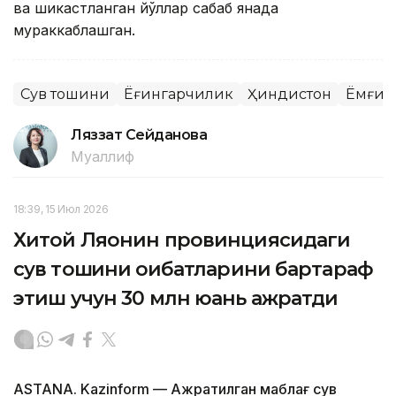
ва шикастланган йўллар сабаб янада
мураккаблашган.
Сув тошқини
Ёғингарчилик
Ҳиндистон
Ёмғир
Ляззат Сейданова
Муаллиф
18:39, 15 Июл 2026
Хитой Ляонин провинциясидаги
сув тошқини оқибатларини бартараф
этиш учун 30 млн юань ажратди
ASTANA. Kazinform — Ажратилган маблағ сув