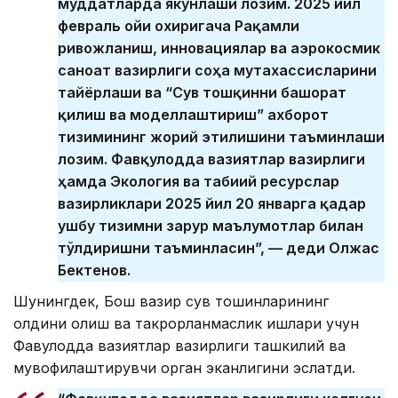
муддатларда якунлаши лозим. 2025 йил
февраль ойи охиригача Рақамли
ривожланиш, инновациялар ва аэрокосмик
саноат вазирлиги соҳа мутахассисларини
тайёрлаши ва “Сув тошқинни башорат
қилиш ва моделлаштириш” ахборот
тизимининг жорий этилишини таъминлаши
лозим. Фавқулодда вазиятлар вазирлиги
ҳамда Экология ва табиий ресурслар
вазирликлари 2025 йил 20 январга қадар
ушбу тизимни зарур маълумотлар билан
тўлдиришни таъминласин”, — деди Олжас
Бектенов.
Шунингдек, Бош вазир сув тошқинларининг
олдини олиш ва такрорланмаслик ишлари учун
Фавқулодда вазиятлар вазирлиги ташкилий ва
мувофиқлаштирувчи орган эканлигини эслатди.