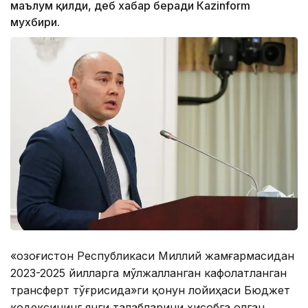
маълум қилди, деб хабар беради Кazinform
мухбири.
«Қозоғистон Республикаси Миллий жамғармасидан
2023-2025 йилларга мўлжалланган кафолатланган
трансферт тўғрисида»ги қонун лойиҳаси Бюджет
кодексининг янги талабларини ҳисобга олган