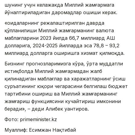
шунинг учун келажакда Миллий жамғармага
йўналтириладиган даромадлар ошиши керак.
«Қоидаларнинг режалаштирилган даврда
қўлланилиши Миллий жамғарманинг валюта
маблағларини 2023 йилда 66,7 миллиард АҚШ
долларига, 2024-2025 йилларда эса 78,8 – 93,2
миллиард долларга оширишга хизмат қилмоқда.
Бизнинг прогнозларимизга кўра, ўрта муддатли
истиқболда Миллий жамғармадан жалб
қилинадиган маблағлар ва харажатларнинг ўсиш
суръатининг юқори чегарасини белгилаш бюджет
тартибини ошириш ва Миллий жамғарманинг
жамғариш функциясини кучайтириш имконини
беради», – деди Алибек Қуантиров.
Фото: primeminister.kz
Муаллиф: Есимжан Нақтибай