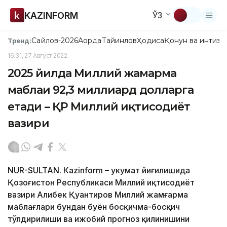
KAZINFORM
ЎЗ
Сайлов-2026
Ақорда
Тайинлов
Ҳодиса
Қонун ва интизо
Тренд:
16:31, 27 Август 2022
2025 йилда Миллий жамғарма
маблағи 92,3 миллиард долларга
етади – ҚР Миллий иқтисодиёт
вазири
NUR-SULTAN. Кazinform – Ҳукумат йиғилишида
Қозоғистон Республикаси Миллий иқтисодиёт
вазири Алибек Қуантиров Миллий жамғарма
маблағлари бундан буён босқичма-босқич
тўлдирилиши ва ижобий прогноз қилинишини