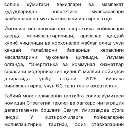
солиш қўмитаси вакиллари ва мамлакат
ҳудудларидан энергетика муассасалари
раҳбарлари ва мутахассислари иштирок этди.
Йиғилиш иштирокчилари энергетика лойиҳалари
қаерда молиялаштирилиши, аризалар қандай
кўриб чиқилиши ва корхоналар маблағ олиш учун
қандай талабларни бажариши кераклиги
масалаларини муҳокама қилишди. Умуман
олганда, “Энергетика ва коммунал хизматлар
соҳасини модернизация қилиш” миллий лойиҳаси
доирасида ушбу соҳани 2029 йилгача
ривожлантириш учун 6,2 трлн тенге ажратилган.
Табиий монополияларни тартибга солиш қўмитаси
номидан Стратегик таҳлил ва халқаро интеграция
департаменти бошлиғи Саягул Умирзақова сўзга
чиқди. У иштирокчиларга лойиҳаларни
молиялаштириш тартиби, фоиз ставкаларини