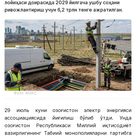
лойиҳаси доирасида 2029 йилгача ушбу соҳани
ривожлантириш учун 6,2 трлн тенге ажратилган.
Фото: МЭКС
29 июль куни Қозоғистон электр энергияси
ассоциациясида йиғилиш бўлиб ўтди. Унда
Қозоғистон Республикаси Миллий иқтисодиёт
вазирлигининг Табиий монополияларни тартибга