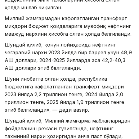
ҳолда ишлаб чиқилган.
Миллий жамғармадан кафолатланган трансферт
миқдори бюджет қоидаларига мувофиқ нефтнинг
мавжуд нархини ҳисобга олган ҳолда белгиланди.
Шундай қилиб, қонун лойиҳасида нефтнинг
чегаравий нархи 2023 йилда бир баррел учун 48,9
АҚШ доллари, 2024-2025 йилларда эса 42,2-40,3
АҚШ доллари этиб белгиланди.
Шуни инобатга олган ҳолда, республика
бюджетига кафолатланган трансферт миқдори
2023 йилда 2,2 триллион тенге, 2024 йилда 2,0
триллион тенге, 2025 йилда 1,9 триллион тенге
этиб белгиланди», — деди вазир.
Шундай қилиб, Миллий жамғарма маблағларидан
фойдаланиш режаси тузилганда, нефтнинг
тахминий нархи ҳозиргидан анча паст бўлади,