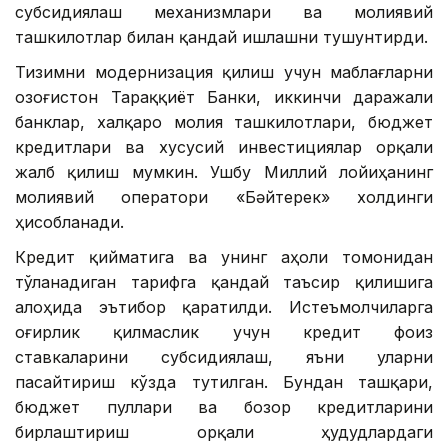
субсидиялаш механизмлари ва молиявий
ташкилотлар билан қандай ишлашни тушунтирди.
Тизимни модернизация қилиш учун маблағларни
Қозоғистон Тараққиёт Банки, иккинчи даражали
банклар, халқаро молия ташкилотлари, бюджет
кредитлари ва хусусий инвестициялар орқали
жалб қилиш мумкин. Ушбу Миллий лойиҳанинг
молиявий оператори «Бәйтерек» холдинги
ҳисобланади.
Кредит қийматига ва унинг аҳоли томонидан
тўланадиган тарифга қандай таъсир қилишига
алоҳида эътибор қаратилди. Истеъмолчиларга
оғирлик қилмаслик учун кредит фоиз
ставкаларини субсидиялаш, яъни уларни
пасайтириш кўзда тутилган. Бундан ташқари,
бюджет пуллари ва бозор кредитларини
бирлаштириш орқали ҳудудлардаги