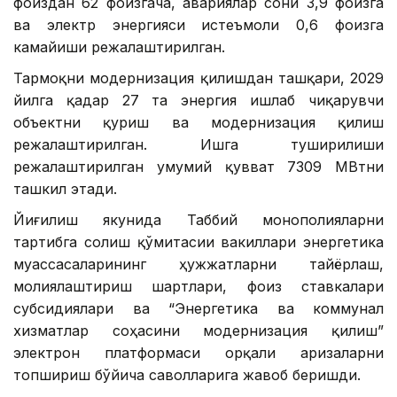
фоиздан 62 фоизгача, авариялар сони 3,9 фоизга
ва электр энергияси истеъмоли 0,6 фоизга
камайиши режалаштирилган.
Тармоқни модернизация қилишдан ташқари, 2029
йилга қадар 27 та энергия ишлаб чиқарувчи
объектни қуриш ва модернизация қилиш
режалаштирилган. Ишга туширилиши
режалаштирилган умумий қувват 7309 МВтни
ташкил этади.
Йиғилиш якунида Таббий монополияларни
тартибга солиш қўмитасии вакиллари энергетика
муассасаларининг ҳужжатларни тайёрлаш,
молиялаштириш шартлари, фоиз ставкалари
субсидиялари ва “Энергетика ва коммунал
хизматлар соҳасини модернизация қилиш”
электрон платформаси орқали аризаларни
топшириш бўйича саволларига жавоб беришди.