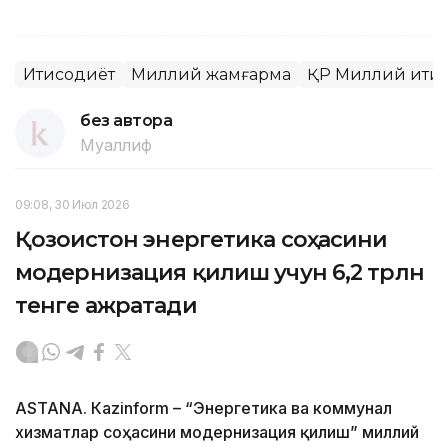
Иқтисодиёт
Миллий жамғарма
ҚР Миллий иқти
без автора
Муаллиф
09:08, 30 Июл 2026
Қозоғистон энергетика соҳасини
модернизация қилиш учун 6,2 трлн
тенге ажратади
ASTANА. Кazinform – “Энергетика ва коммунал
хизматлар соҳасини модернизация қилиш” миллий