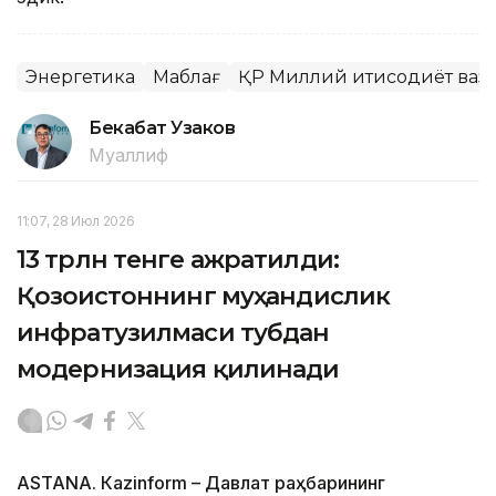
Энергетика
Маблағ
ҚР Миллий иқтисодиёт ваз
Бекабат Узаков
Муаллиф
11:07, 28 Июл 2026
13 трлн тенге ажратилди:
Қозоғистоннинг муҳандислик
инфратузилмаси тубдан
модернизация қилинади
ASTANА. Кazinform – Давлат раҳбарининг