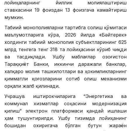
лойиҳаларнинг йиллик молиялаштириш
ставкасини 19 фоиздан 13 фоизгача камайтириш
мумкин.
Табиий монополияларни тартибга солиш қўмитаси
маълумотларига кўра, 2026 йилда «Бәйтерек»
холдинги табиий монополия субъектларининг 625
млрд тенгега тенг 318 та лойиҳасини кўриб чиқди
ва тасдиқлади. Ушбу маблағлар Қозоғистон
Тараққиёт Банки, иккинчи даражали банклар,
халқаро молия ташкилотлари ва ҳокимликларнинг
қимматли қоғозларини сотиб олиш механизми
орқали жалб қилинади.
Учрашув иштирокчиларига “Энергетика ва
коммунал хизматлар соҳасини модернизация
қилиш” электрон платформаси қандай ишлаши
ҳам тушунтирилди. Ушбу тизимда лойиҳанинг
бошидан охиригача бўлган бутун жараён