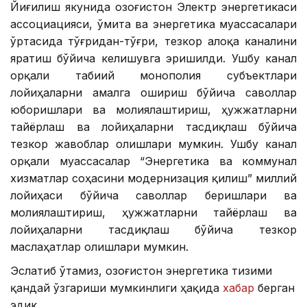
Йиғилиш якунида Қозоғистон Электр энергетикаси
ассоциацияси, Қўмита ва энергетика муассасалари
ўртасида тўғридан-тўғри, тезкор алоқа каналини
яратиш бўйича келишувга эришилди. Ушбу канал
орқали табиий монополия субъектлари
лойиҳаларни амалга ошириш бўйича саволлар
юборишлари ва молиялаштириш, ҳужжатларни
тайёрлаш ва лойиҳаларни тасдиқлаш бўйича
тезкор жавоблар олишлари мумкин. Ушбу канал
орқали муассасалар “Энергетика ва коммунал
хизматлар соҳасини модернизация қилиш” миллий
лойиҳаси бўйича саволлар беришлари ва
молиялаштириш, ҳужжатларни тайёрлаш ва
лойиҳаларни тасдиқлаш бўйича тезкор
маслаҳатлар олишлари мумкин.
Эслатиб ўтамиз, Қозоғистон энергетика тизими
қандай ўзгариши мумкинлиги ҳақида
хабар
берган
эдик.