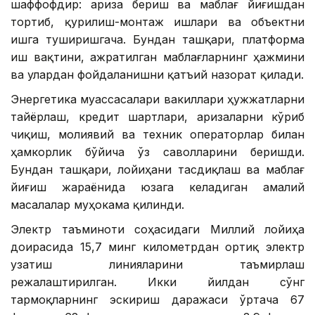
шаффофдир: ариза бериш ва маблағ йиғишдан
тортиб, қурилиш-монтаж ишлари ва объектни
ишга туширишгача. Бундан ташқари, платформа
иш вақтини, ажратилган маблағларнинг ҳажмини
ва улардан фойдаланишни қатъий назорат қилади.
Энергетика муассасалари вакиллари ҳужжатларни
тайёрлаш, кредит шартлари, аризаларни кўриб
чиқиш, молиявий ва техник операторлар билан
ҳамкорлик бўйича ўз саволларини беришди.
Бундан ташқари, лойиҳани тасдиқлаш ва маблағ
йиғиш жараёнида юзага келадиган амалий
масалалар муҳокама қилинди.
Электр таъминоти соҳасидаги Миллий лойиҳа
доирасида 15,7 минг километрдан ортиқ электр
узатиш линияларини таъмирлаш
режалаштирилган. Икки йилдан сўнг
тармоқларнинг эскириш даражаси ўртача 67