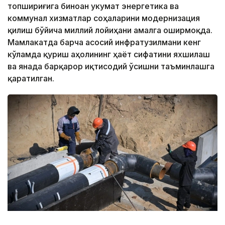
топшириғига биноан Ҳукумат энергетика ва
коммунал хизматлар соҳаларини модернизация
қилиш бўйича миллий лойиҳани амалга оширмоқда.
Мамлакатда барча асосий инфратузилмани кенг
кўламда қуриш аҳолининг ҳаёт сифатини яхшилаш
ва янада барқарор иқтисодий ўсишни таъминлашга
қаратилган.