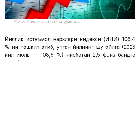
Фото: Миллий статистика қўмитаси
Йиллик истеъмол нархлари индекси (ИНИ) 106,4
% ни ташкил этиб, ўтган йилнинг шу ойига (2025
йил июль — 108,9 %) нисбатан 2,5 фоиз бандга
пасайди.
Июль ойида озиқ-овқат маҳсулотлари нархлари
ўртача 0,91 % га пасайиб, ноозиқ-овқат товарлари
0,3 % га ҳамда аҳолига кўрсатиладиган пуллик
хизматлар эса 0,5 % га қимматлашгани
кузатилган.
Асосий озиқ-овқат маҳсулотларидан сабзи (12,6
%), узун бошоқли гуруч (6,4 %), юмалоқ бошоқли
гуруч (6,1 %), мош (4,2 %), пиёз (1,7 %)
нархларининг ошиши инфляцияга таъсир