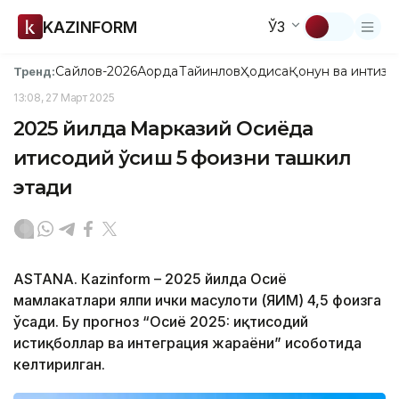
KAZINFORM
ЎЗ
Сайлов-2026
Ақорда
Тайинлов
Ҳодиса
Қонун ва интизо
Тренд:
13:08, 27 Март 2025
2025 йилда Марказий Осиёда
иқтисодий ўсиш 5 фоизни ташкил
этади
ASTANА. Кazinform – 2025 йилда Осиё
мамлакатлари ялпи ички маҳсулоти (ЯИМ) 4,5 фоизга
ўсади. Бу прогноз “Осиё 2025: иқтисодий
истиқболлар ва интеграция жараёни” ҳисоботида
келтирилган.