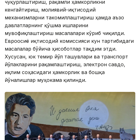
чуқурлаштириш, рақамли ҳамкорликни
кенгайтириш, молиявий-иқтисодий
механизмларни такомиллаштириш ҳамда аъзо
давлатларнинг қўшма ишларини
мувофиқлаштириш масалалари кўриб чиқилди.
Евроосиё иқтисодий комиссияси кун тартибидаги
масалалар бўйича ҳисоботлар тақдим этди.
Хусусан, юк темир йўл ташувлари ва транспорт
йўлакларини рақамлаштириш, электрон савдо,
иқлим соҳасидаги ҳамкорлик ва бошқа
йўналишлар муҳокама қилинди.