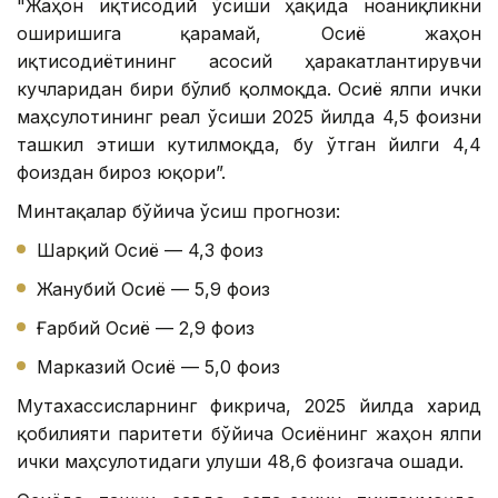
"Жаҳон иқтисодий ўсиши ҳақида ноаниқликни
оширишига қарамай, Осиё жаҳон
иқтисодиётининг асосий ҳаракатлантирувчи
кучларидан бири бўлиб қолмоқда. Осиё ялпи ички
маҳсулотининг реал ўсиши 2025 йилда 4,5 фоизни
ташкил этиши кутилмоқда, бу ўтган йилги 4,4
фоиздан бироз юқори”.
Минтақалар бўйича ўсиш прогнози:
Шарқий Осиё — 4,3 фоиз
Жанубий Осиё — 5,9 фоиз
Ғарбий Осиё — 2,9 фоиз
Марказий Осиё — 5,0 фоиз
Мутахассисларнинг фикрича, 2025 йилда харид
қобилияти паритети бўйича Осиёнинг жаҳон ялпи
ички маҳсулотидаги улуши 48,6 фоизгача ошади.