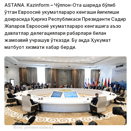
ASTANA. Kazinform
–
Чўлпон-Ота шаҳрида бўлиб
ўтган Евроосиё ҳукуматлараро кенгаши йиғилиши
доирасида Қирғиз Республикаси Президенти Садир
Жапаров Евроосиё ҳукуматлараро кенгашига аъзо
давлатлар делегациялари раҳбарлари билан
жамоавий учрашув ўтказди. Бу ҳақда Ҳукумат
матбуот хизмати хабар берди.
Фото: primeminister.kz