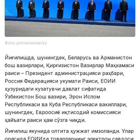
Фото: primeminister.kz
Йиғилишда, шунингдек, Беларусь ва Арманистон
бош вазирлари, Қирғизистон Вазирлар Маҳкамаси
раиси – Президент администрацияси раҳбари,
Россия Федерацияси Ҳукумати Раиси, ЕОИИ
ҳузуридаги кузатувчи давлат сифатида
Ўзбекистон Бош вазири, Эрон Ислом
Республикаси ва Куба Республикаси вакиллари,
шунингдек, Евроосиё иқтисодий комиссияси
ҳайъати раиси ҳам сўзга чиқди.
Йиғилиш якунида олтита ҳужжат имзоланди. Улар
орасида ЕОИИда товарларнинг электрон савдоси