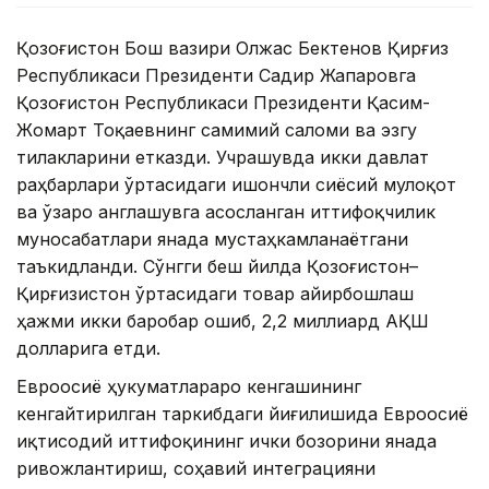
Қозоғистон Бош вазири Олжас Бектенов Қирғиз
Республикаси Президенти Садир Жапаровга
Қозоғистон Республикаси Президенти Қасим-
Жомарт Тоқаевнинг самимий саломи ва эзгу
тилакларини етказди. Учрашувда икки давлат
раҳбарлари ўртасидаги ишончли сиёсий мулоқот
ва ўзаро англашувга асосланган иттифоқчилик
муносабатлари янада мустаҳкамланаётгани
таъкидланди. Сўнгги беш йилда Қозоғистон–
Қирғизистон ўртасидаги товар айирбошлаш
ҳажми икки баробар ошиб, 2,2 миллиард АҚШ
долларига етди.
Евроосиё ҳукуматлараро кенгашининг
кенгайтирилган таркибдаги йиғилишида Евроосиё
иқтисодий иттифоқининг ички бозорини янада
ривожлантириш, соҳавий интеграцияни