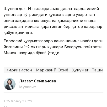
Шунингдек, Иттифоққа аъзо давлатларда илмий
унвонлар тўғрисидаги ҳужжатларни ўзаро тан
олиш ҳақидаги келишув ва ҳамкорликни янада
ривожлантиришга қаратилган бир қатор қарорлар
қабул қилинди.
Евроосиё ҳукуматлараро кенгашининг навбатдаги
йиғилиши 1–2 октябрь кунлари Беларусь пойтахти
Минск шаҳрида бўлиб ўтади.
Қирғизистон
Марказий Осиё
Ҳукумат
Ташқи с
Ляззат Сейданова
Муаллиф
15:15, 07 Август 2026