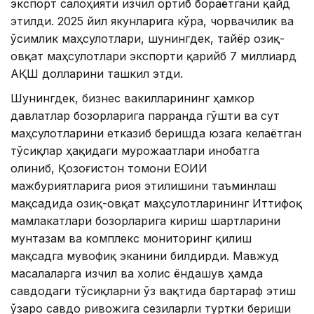
экспорт салоҳияти изчил ортиб бораётгани қайд
этилди. 2025 йил якунларига кўра, чорвачилик ва
ўсимлик маҳсулотлари, шунингдек, тайёр озиқ-
овқат маҳсулотлари экспорти қарийб 7 миллиард
АҚШ долларини ташкил этди.
Шунингдек, бизнес вакилларининг ҳамкор
давлатлар бозорларига парранда гўшти ва сут
маҳсулотларини етказиб беришда юзага келаётган
тўсиқлар ҳақидаги мурожаатлари инобатга
олиниб, Қозоғистон томони ЕОИИ
мажбуриятларига риоя этилишини таъминлаш
мақсадида озиқ-овқат маҳсулотларининг Иттифоқ
мамлакатлари бозорларига кириш шартларини
мунтазам ва комплекс мониторинг қилиш
мақсадга мувофиқ эканини билдирди. Мавжуд
масалаларга изчил ва холис ёндашув ҳамда
савдодаги тўсиқларни ўз вақтида бартараф этиш
ўзаро савдо ривожига сезиларли туртки бериши