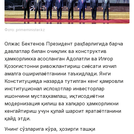
Фото: primeminister.kz
Олжас Бектенов Президент раҳбарлигида барча
давлатлар билан очиқлик ва конструктив
ҳамкорликка асосланган Адолатли ва Илғор
Қозоғистонни ривожлантириш сиёсати изчил
амалга оширилаётганини таъкидлади. Янги
Конституцияда назарда тутилган кенг қамровли
институционал ислоҳотлар инвесторлар
ишончини мустаҳкамлаш, иқтисодиётни
модернизация қилиш ва халқаро ҳамкорликни
кенгайтириш учун қулай шароит яратаётганини
қайд этди.
Унинг сўзларига кўра, ҳозирги ташқи