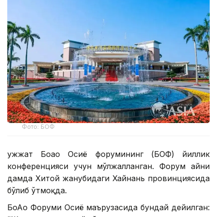
Фото: БОФ
Ҳужжат Боао Осиё форумининг (БОФ) йиллик
конференцияси учун мўлжалланган. Форум айни
дамда Хитой жанубидаги Хайнань провинциясида
бўлиб ўтмоқда.
БоАо Форуми Осиё маърузасида бундай дейилган: