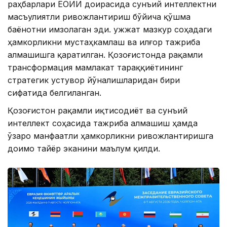
раҳбарлари ЕОИИ доирасида сунъий интеллектни
масъулиятли ривожлантириш бўйича қўшма
баёнотни имзолаган эди. Ҳужжат мазкур соҳадаги
ҳамкорликни мустаҳкамлаш ва илғор тажриба
алмашишга қаратилган. Қозоғистонда рақамли
трансформация мамлакат тараққиётининг
стратегик устувор йўналишларидан бири
сифатида белгиланган.
Қозоғистон рақамли иқтисодиёт ва сунъий
интеллект соҳасида тажриба алмашиш ҳамда
ўзаро манфаатли ҳамкорликни ривожлантиришга
доимо тайёр эканини маълум қилди.