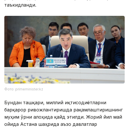
таъкидланди.
Фото: primeminister.kz
Бундан ташқари, миллий иқтисодиётларни
барқарор ривожлантиришда рақамлаштиришнинг
муҳим ўрни алоҳида қайд этилди. Жорий йил май
ойида Астана шаҳрида аъзо давлатлар