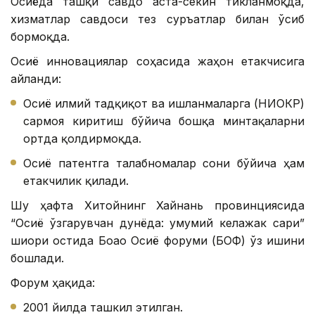
Осиёда ташқи савдо аста-секин тикланмоқда,
хизматлар савдоси тез суръатлар билан ўсиб
бормоқда.
Осиё инновациялар соҳасида жаҳон етакчисига
айланди:
Осиё илмий тадқиқот ва ишланмаларга (НИОКР)
сармоя киритиш бўйича бошқа минтақаларни
ортда қолдирмоқда.
Осиё патентга талабномалар сони бўйича ҳам
етакчилик қилади.
Шу ҳафта Хитойнинг Хайнань провинциясида
“Осиё ўзгарувчан дунёда: умумий келажак сари”
шиори остида Боао Осиё форуми (БОФ) ўз ишини
бошлади.
Форум ҳақида:
2001 йилда ташкил этилган.