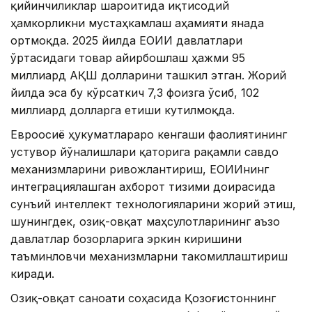
қийинчиликлар шароитида иқтисодий
ҳамкорликни мустаҳкамлаш аҳамияти янада
ортмоқда. 2025 йилда ЕОИИ давлатлари
ўртасидаги товар айирбошлаш ҳажми 95
миллиард АҚШ долларини ташкил этган. Жорий
йилда эса бу кўрсаткич 7,3 фоизга ўсиб, 102
миллиард долларга етиши кутилмоқда.
Евроосиё ҳукуматлараро кенгаши фаолиятининг
устувор йўналишлари қаторига рақамли савдо
механизмларини ривожлантириш, ЕОИИнинг
интеграциялашган ахборот тизими доирасида
сунъий интеллект технологияларини жорий этиш,
шунингдек, озиқ-овқат маҳсулотларининг аъзо
давлатлар бозорларига эркин киришини
таъминловчи механизмларни такомиллаштириш
киради.
Озиқ-овқат саноати соҳасида Қозоғистоннинг