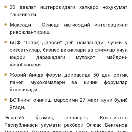
29 давлат иштирокидаги халқаро ноҳукумат
ташкилоти.
Мақсади - Осиёда иқтисодий интеграцияни
ривожлантириш.
БОФ “Шарқ Давоси” деб номланади, чунки у
сиёсатчилар, бизнес вакиллари ва олимлар учун
юқори даражадаги мулоқот майдони
ҳисобланади.
Жорий йилда форум доирасида 50 дан ортиқ
панел муҳокамалари ва кичик форумлар
ўтказилади.
БОФнинг очилиш маросими 27 март куни бўлиб
ўтади.
Эслатиб ўтамиз, аввалроқ Қозоғистон
Республикаси Ҳукумати раҳбари Олжас Бектенов