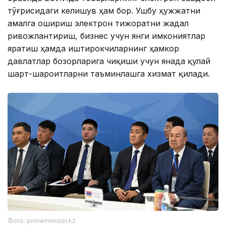
тўғрисидаги келишув ҳам бор. Ушбу ҳужжатни
амалга ошириш электрон тижоратни жадал
ривожлантириш, бизнес учун янги имкониятлар
яратиш ҳамда иштирокчиларнинг ҳамкор
давлатлар бозорларига чиқиши учун янада қулай
шарт-шароитларни таъминлашга хизмат қилади.
Фото: primeminister.kz