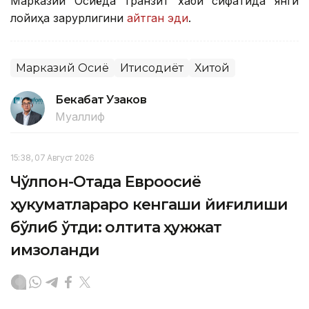
Марказий Осиёда транзит хаби сифатида янги
лойиҳа зарурлигини
айтган эди
.
Марказий Осиё
Иқтисодиёт
Хитой
Бекабат Узаков
Муаллиф
15:38, 07 Август 2026
Чўлпон-Отада Евроосиё
ҳукуматлараро кенгаши йиғилиши
бўлиб ўтди: олтита ҳужжат
имзоланди