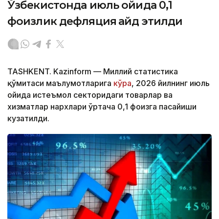
Ўзбекистонда июль ойида 0,1
фоизлик дефляция қайд этилди
TASHKENT. Kazinform — Миллий статистика
қўмитаси маълумотларига
кўра
, 2026 йилнинг июль
ойида истеъмол секторидаги товарлар ва
хизматлар нархлари ўртача 0,1 фоизга пасайиши
кузатилди.