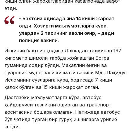
киши олган жароҳатларидан касалхонада вафот
этди.
– Бахтсиз ҳодисада яна 14 киши жароҳат
олди. Ҳозирги маълумотларга кўра,
улардан 2 тасининг аҳволи оғир, – деди
полиция вакили.
Иккинчи бахтсиз ҳодиса Даккадан тахминан 197
километр шимоли-ғарбда жойлашган Богра
туманида содир бўлди. Маҳаллий ёнғин ва
фуқаролик мудофааси хизмати вакили Мд. Шаҳидул
Исломнинг сўзларига кўра, ҳодисада 7 киши
ҳалок бўлган ва 15 киши жароҳат олган.
Дастлабки маълумотларга кўра, автобус
ҳайдовчиси тезликни оширган ва транспорт
воситасини бошқара олмаган. Натижада автобус
йўл четида турган бир гуруҳ ишчиларга урилиб
кетди.