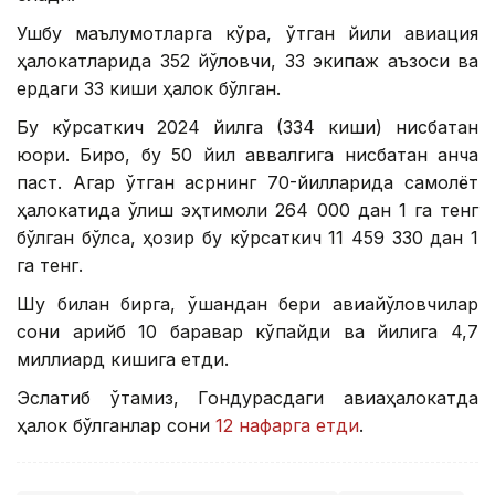
Ушбу маълумотларга кўра, ўтган йили авиация
ҳалокатларида 352 йўловчи, 33 экипаж аъзоси ва
ердаги 33 киши ҳалок бўлган.
Бу кўрсаткич 2024 йилга (334 киши) нисбатан
юқори. Бироқ, бу 50 йил аввалгига нисбатан анча
паст. Агар ўтган асрнинг 70-йилларида самолёт
ҳалокатида ўлиш эҳтимоли 264 000 дан 1 га тенг
бўлган бўлса, ҳозир бу кўрсаткич 11 459 330 дан 1
га тенг.
Шу билан бирга, ўшандан бери авиайўловчилар
сони қарийб 10 баравар кўпайди ва йилига 4,7
миллиард кишига етди.
Эслатиб ўтамиз, Гондурасдаги авиаҳалокатда
ҳалок бўлганлар сони
12 нафарга етди
.