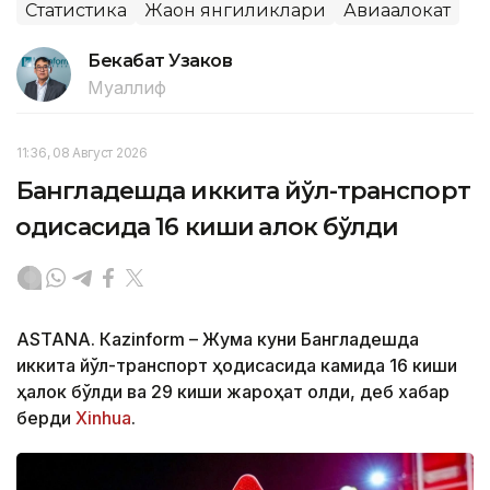
Статистика
Жаҳон янгиликлари
Авиаҳалокат
Бекабат Узаков
Муаллиф
11:36, 08 Август 2026
Бангладешда иккита йўл-транспорт
ҳодисасида 16 киши ҳалок бўлди
ASTANА. Кazinform – Жума куни Бангладешда
иккита йўл-транспорт ҳодисасида камида 16 киши
ҳалок бўлди ва 29 киши жароҳат олди, деб хабар
берди
Xinhua
.