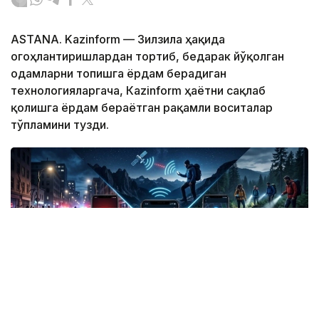
ASTANA. Kazinform — Зилзила ҳақида
огоҳлантиришлардан тортиб, бедарак йўқолган
одамларни топишга ёрдам берадиган
технологияларгача, Кazinform ҳаётни сақлаб
қолишга ёрдам бераётган рақамли воситалар
тўпламини тузди.