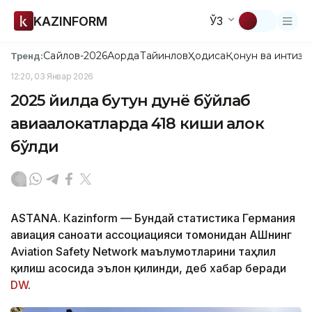
KAZINFORM
ЎЗ
Сайлов-2026
Ақорда
Тайинлов
Ҳодиса
Қонун ва интизо
Тренд:
12:20, 03 Январ 2026
2025 йилда бутун дунё бўйлаб
авиаҳалокатларда 418 киши ҳалок
бўлди
ASTANА. Кazinform — Бундай статистика Германия
авиация саноати ассоциацияси томонидан АҚШнинг
Aviation Safety Network маълумотларини таҳлил
қилиш асосида эълон қилинди, деб хабар беради
DW
.