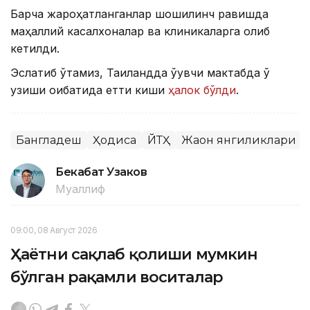
Барча жароҳатланганлар шошилинч равишда
маҳаллий касалхоналар ва клиникаларга олиб
кетилди.
Эслатиб ўтамиз, Таиландда ўқувчи мактабда ўқ
узиши оқибатида етти киши
ҳалок бўлди
.
Бангладеш
Ҳодиса
ЙТҲ
Жаҳон янгиликлари
Бекабат Узаков
Муаллиф
09:00, 08 Август 2026
Ҳаётни сақлаб қолиши мумкин
бўлган рақамли воситалар