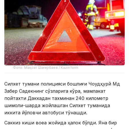
Фото: Мақсат Шағирбаев / Kazinform
Силхет тумани полицияси бошлиғи Чоудҳурй Мд
Забер Садекнинг сўзларига кўра, мамлакат
пойтахти Даккадан тахминан 240 километр
шимоли-шарқда жойлашган Силхет туманида
иккита йўловчи автобуси тўқнашди.
Саккиз киши воқеа жойида ҳалок бўлди. Яна бир