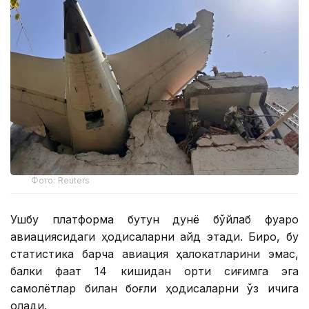
Фото: Reuters
Ушбу платформа бутун дунё бўйлаб фуқаро
авиациясидаги ҳодисаларни қайд этади. Бироқ, бу
статистика барча авиация ҳалокатларини эмас,
балки фақат 14 кишидан ортиқ сиғимга эга
самолётлар билан боғлиқ ҳодисаларни ўз ичига
олади.