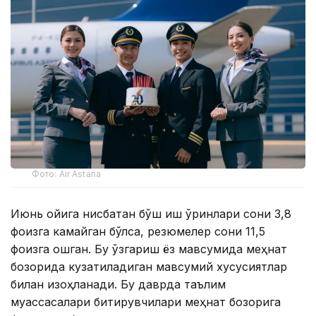
Фото: Air Astana
Июнь ойига нисбатан бўш иш ўринлари сони 3,8
фоизга камайган бўлса, резюмелер сони 11,5
фоизга ошган. Бу ўзгариш ёз мавсумида меҳнат
бозорида кузатиладиган мавсумий хусусиятлар
билан изоҳланади. Бу даврда таълим
муассасалари битирувчилари меҳнат бозорига