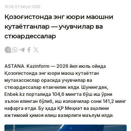
10:39, 07 Август 2026
Қозоғистонда энг юқори маошни
кутаётганлар — учувчилар ва
стюардессалар
ASTANA. Kazinform — 2026 йил июль ойида
Қозоғистонда энг юқори маош кутаётган
мутахассислар орасида учувчилар ва
стюардессалар етакчилик қилди. Шунингдек,
Enbek.kz порталида 104,6 мингта бўш иш ўрни
эълон қилинган бўлиб, иш изловчилар сони 141,2 минг
нафарга етди. Бу ҳақда ҚР Меҳнат ва аҳолини
ижтимоий ҳимоя қилиш вазирлиги маълум қилди.