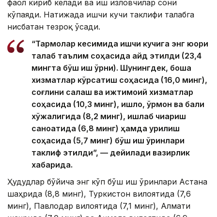
фаол кириб келади ва иш изловчилар сони
кўпаяди. Натижада ишчи кучи таклифи талабга
нисбатан тезроқ ўсади.
“Тармоқлар кесимида ишчи кучига энг юқори
талаб таълим соҳасида қайд этилди (23,4
мингта бўш иш ўрни). Шунингдек, бошқа
хизматлар кўрсатиш соҳасида (16,0 минг),
соғлиқни сақлаш ва ижтимоий хизматлар
соҳасида (10,3 минг), қишлоқ, ўрмон ва балиқ
хўжалигида (8,2 минг), ишлаб чиқариш
саноатида (6,8 минг) ҳамда қурилиш
соҳасида (5,7 минг) бўш иш ўринлари
таклиф этилди”, — дейилади вазирлик
хабарида.
Ҳудудлар бўйича энг кўп бўш иш ўринлари Астана
шаҳрида (8,8 минг), Туркистон вилоятида (7,6
минг), Павлодар вилоятида (7,1 минг), Алмати