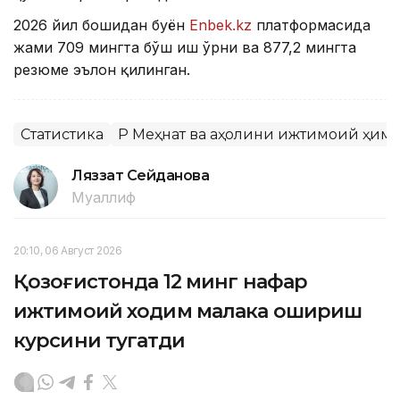
2026 йил бошидан буён
Enbek.kz
платформасида
жами 709 мингта бўш иш ўрни ва 877,2 мингта
резюме эълон қилинган.
Статистика
ҚР Меҳнат ва аҳолини ижтимоий ҳим
Ляззат Сейданова
Муаллиф
20:10, 06 Август 2026
Қозоғистонда 12 минг нафар
ижтимоий ходим малака ошириш
курсини тугатди