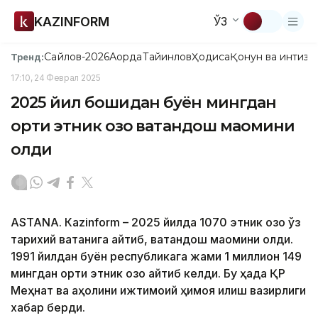
KAZINFORM
ЎЗ
Сайлов-2026
Ақорда
Тайинлов
Ҳодиса
Қонун ва интизо
Тренд:
17:10, 24 Феврал 2025
2025 йил бошидан буён мингдан
ортиқ этник қозоқ ватандош мақомини
олди
ASTANА. Кazinform – 2025 йилда 1070 этник қозоқ ўз
тарихий ватанига қайтиб, ватандош мақомини олди.
1991 йилдан буён республикага жами 1 миллион 149
мингдан ортиқ этник қозоқ қайтиб келди. Бу ҳақда ҚР
Меҳнат ва аҳолини ижтимоий ҳимоя қилиш вазирлиги
хабар берди.