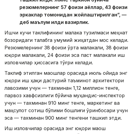
резюмелернинг 57 фоизи аёллар, 43 фоизи
эркаклар томонидан жойлаштирилган”, —
деб маълум қилди вазирлик.
Ишчи кучи таклифининг малака тузилмаси меҳнат
бозоридаги талабга умумий жиҳатдан мос келади.
Резюмелернинг 38 фоизи ўрта малакали, 38 фоизи
юқори малакали, 24 фоизи эса паст малакали иш
изловчилар ҳиссасига тўғри келади.
Таклиф этилган маошлар орасида июль ойида энг
юқори иш ҳақи дастурий таъминот архитектори
лавозими учун — тахминан 1,12 миллион тенге,
парвоз хавфсизлиги бўйича муҳандис-инспектор
учун — тахминан 910 минг тенге, маркетинг ва
маҳсулот сотиш бўлими бошлиғи ўринбосари учун
эса — тахминан 900 минг тенгени ташкил этди.
Иш изловчилар орасида энг юқори маош