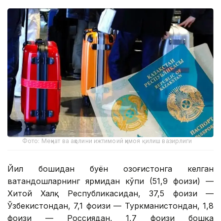
Фото: Меҳнат ва аҳолини ижтимоий ҳимоя қилиш вазирлиги
Йил бошидан буён Қозоғистонга келган
ватандошларнинг ярмидан кўпи (51,9 фоизи) —
Хитой Халқ Республикасидан, 37,5 фоизи —
Ўзбекистондан, 7,1 фоизи — Туркманистондан, 1,8
фоизи — Россиядан, 1,7 фоизи бошқа