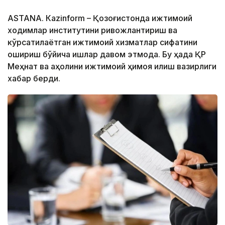
ASTANА. Кazinform – Қозоғистонда ижтимоий
ходимлар институтини ривожлантириш ва
кўрсатилаётган ижтимоий хизматлар сифатини
ошириш бўйича ишлар давом этмоқда. Бу ҳақда ҚР
Меҳнат ва аҳолини ижтимоий ҳимоя қилиш вазирлиги
хабар берди.