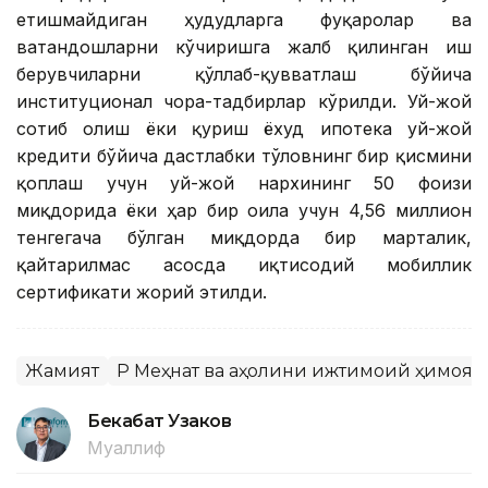
етишмайдиган ҳудудларга фуқаролар ва
ватандошларни кўчиришга жалб қилинган иш
берувчиларни қўллаб-қувватлаш бўйича
институционал чора-тадбирлар кўрилди. Уй-жой
сотиб олиш ёки қуриш ёхуд ипотека уй-жой
кредити бўйича дастлабки тўловнинг бир қисмини
қоплаш учун уй-жой нархининг 50 фоизи
миқдорида ёки ҳар бир оила учун 4,56 миллион
тенгегача бўлган миқдорда бир марталик,
қайтарилмас асосда иқтисодий мобиллик
сертификати жорий этилди.
Жамият
ҚР Меҳнат ва аҳолини ижтимоий ҳимоя
Бекабат Узаков
Муаллиф