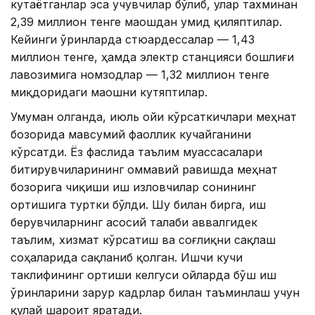
кутаётганлар эса учувчилар бўлиб, улар тахминан
2,39 миллион тенге маошдан умид қиляптилар.
Кейинги ўринларда стюардессалар — 1,43
миллион тенге, ҳамда электр станцияси бошлиғи
лавозимига номзодлар — 1,32 миллион тенге
миқдоридаги маошни кутяптилар.
Умуман олганда, июль ойи кўрсаткичлари меҳнат
бозорида мавсумий фаоллик кучайганини
кўрсатди. Ёз фаслида таълим муассасалари
битирувчиларининг оммавий равишда меҳнат
бозорига чиқиши иш изловчилар сонининг
ортишига туртки бўлди. Шу билан бирга, иш
берувчиларнинг асосий талаби аввалгидек
таълим, хизмат кўрсатиш ва соғлиқни сақлаш
соҳаларида сақланиб қолган. Ишчи кучи
таклифининг ортиши келгуси ойларда бўш иш
ўринларини зарур кадрлар билан таъминлаш учун
қулай шароит яратади.