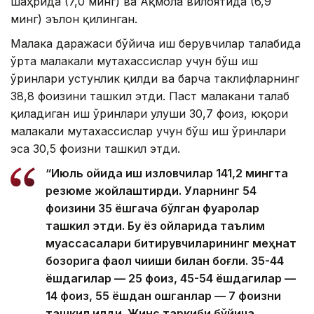
шаҳрида (7,0 минг) ва Ақмола вилоятида (6,9
минг) эълон қилинган.
Малака даражаси бўйича иш берувчилар талабида
ўрта малакали мутахассислар учун бўш иш
ўринлари устунлик қилди ва барча таклифларнинг
38,8 фоизини ташкил этди. Паст малакани талаб
қиладиган иш ўринлари улуши 30,7 фоиз, юқори
малакали мутахассислар учун бўш иш ўринлари
эса 30,5 фоизни ташкил этди.
“Июль ойида иш изловчилар 141,2 мингта
резюме жойлаштирди. Уларнинг 54
фоизини 35 ёшгача бўлган фуқаролар
ташкил этди. Бу ёз ойларида таълим
муассасалари битирувчиларининг меҳнат
бозорига фаол чиқиши билан боғлиқ. 35-44
ёшдагилар — 25 фоиз, 45-54 ёшдагилар —
14 фоиз, 55 ёшдан ошганлар — 7 фоизни
ташкил қилди. Жинс таркиби бўйича