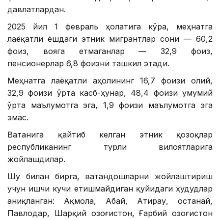
давлатлардан.
2025 йил 1 февраль ҳолатига кўра, меҳнатга
лаёқатли ёшдаги этник мигрантлар сони — 60,2
фоиз, вояга етмаганлар — 32,9 фоиз,
пенсионерлар 6,8 фоизни ташкил этади.
Меҳнатга лаёқатли аҳолининг 16,7 фоизи олий,
32,9 фоизи ўрта касб-ҳунар, 48,4 фоизи умумий
ўрта маълумотга эга, 1,9 фоизи маълумотга эга
эмас.
Ватанига қайтиб келган этник қозоқлар
республиканинг турли вилоятларига
жойлашдилар.
Шу билан бирга, ватандошларни жойлаштириш
учун ишчи кучи етишмайдиган қуйидаги ҳудудлар
аниқланган: Ақмола, Абай, Атирау, Қостанай,
Павлодар, Шарқий Қозоғистон, Ғарбий Қозоғистон