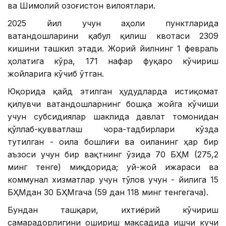
ва Шимолий Қозоғистон вилоятлари.
2025 йил учун аҳоли пунктларида
ватандошларини қабул қилиш квотаси 2309
кишини ташкил этади. Жорий йилнинг 1 февраль
ҳолатига кўра, 171 нафар фуқаро кўчириш
жойларига кўчиб ўтган.
Юқорида қайд этилган ҳудудларда истиқомат
қилувчи ватандошларнинг бошқа жойга кўчиши
учун субсидиялар шаклида давлат томонидан
қўллаб-қувватлаш чора-тадбирлари кўзда
тутилган - оила бошлиғи ва оиланинг ҳар бир
аъзоси учун бир вақтнинг ўзида 70 БҲМ (275,2
минг тенге) миқдорида; уй-жой ижараси ва
коммунал хизматлар учун тўлов учун - йилига 15
БҲМдан 30 БҲМгача (59 дан 118 минг тенгегача).
Бундан ташқари, ихтиёрий кўчириш
самарадорлигини ошириш мақсадида ишчи кучи