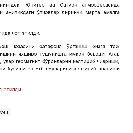
нингдек, Юпитер ва Сатурн атмосферасида
и аниқликдаги ўлчовлар биринчи марта амалга
лида чоп этилди.
Қуёш юзасини батафсил ўрганиш бизга тож
лишини яхшироқ тушунишга имкон беради. Агар
, улар геомагнит бўронларни келтириб чиқариши,
ни бузиши ва қутб нурларини келтириб чиқариши
йд этилди
.
уёш