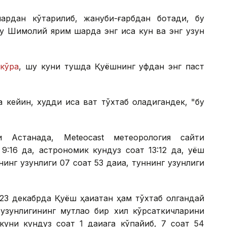
қдан кўтарилиб, жануби-ғарбдан ботади, бу
бу Шимолий ярим шарда энг қисқа кун ва энг узун
а
кўра
, шу куни тушда Қуёшнинг уфқдан энг паст
ейин, худди қисқа вақт тўхтаб қоладигандек, "бу
 Астанада, Meteocast метеорология сайти
9:16 да, астрономик кундуз соат 13:12 да, қуёш
инг узунлиги 07 соат 53 дақиқа, туннинг узунлиги
23 декабрда Қуёш ҳақиқатан ҳам тўхтаб қолгандай
 узунлигининг мутлақо бир хил кўрсаткичларини
куни кундуз соат 1 дақиқага кўпайиб, 7 соат 54