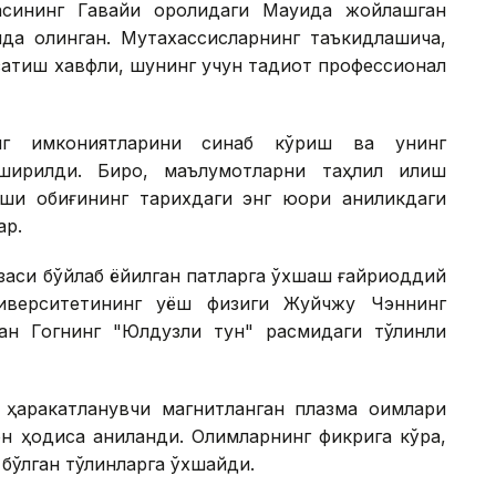
сининг Гавайи оролидаги Мауида жойлашган
ида олинган. Мутахассисларнинг таъкидлашича,
атиш хавфли, шунинг учун тадқиқот профессионал
инг имкониятларини синаб кўриш ва унинг
ирилди. Бироқ, маълумотларни таҳлил қилиш
қи қобиғининг тарихдаги энг юқори аниқликдаги
ар.
юзаси бўйлаб ёйилган патларга ўхшаш ғайриоддий
иверситетининг қуёш физиги Жуйчжу Чэннинг
Ван Гогнинг "Юлдузли тун" расмидаги тўлқинли
 ҳаракатланувчи магнитланган плазма оқимлари
н ҳодиса аниқланди. Олимларнинг фикрига кўра,
бўлган тўлқинларга ўхшайди.