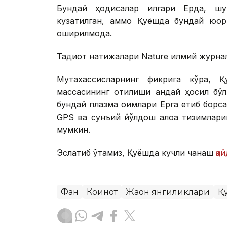
Бундай ҳодисалар илгари Ерда, шу
кузатилган, аммо Қуёшда бундай юқор
оширилмоқда.
Тадқиқот натижалари Nature илмий журна
Мутахассисларнинг фикрига кўра, 
массасининг отилиши қандай ҳосил бў
бундай плазма оқимлари Ерга етиб борса
GPS ва сунъий йўлдош алоқа тизимлари
мумкин.
Эслатиб ўтамиз, Қуёшда кучли чақнаш
қа
Фан
Коинот
Жаҳон янгиликлари
Қ