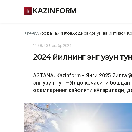
KAZINFORM
Ақорда
Тайинлов
Ҳодиса
Қонун ва интизом
Ко
Тренд:
14:38, 20 Декабр 2024
2024 йилнинг энг узун туни
ASTANA. Kazinform - Янги 2025 йилга ў
энг узун тун – Ялдо кечасини бошдан
одамларнинг кайфияти кўтарилади, д