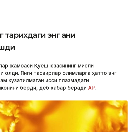
тарихдаги энг аниқ
ишди
тчилар жамоаси Қуёш юзасининг мисли
и олди. Янги тасвирлар олимларга ҳатто энг
ам кузатилмаган иссиқ плазмадаги
конини берди, деб хабар беради
АP
.