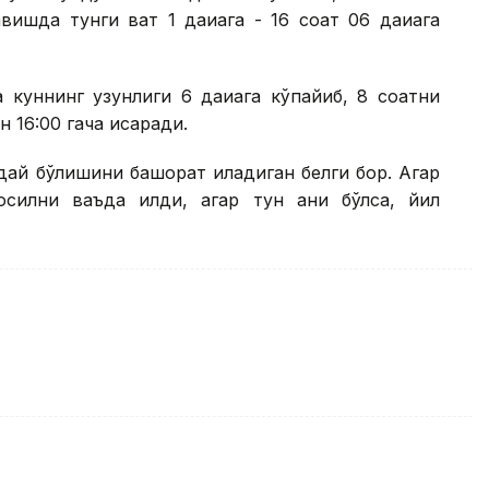
ишда тунги вақт 1 дақиқага - 16 соат 06 дақиқага
 куннинг узунлиги 6 дақиқага кўпайиб, 8 соатни
 16:00 гача қисқаради.
ндай бўлишини башорат қиладиган белги бор. Агар
осилни ваъда қилди, агар тун аниқ бўлса, йил