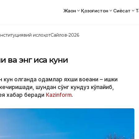
Жаҳон
Қозоғистон
Сиёсат
Т
нституциявий ислоҳот
Сайлов-2026
 ва энг қисқа куни
н кун қолганда одамлар яхши воқеани – қишки
 кечиришади, шундан сўнг кундуз кўпайиб,
ея хабар беради
Кazinform
.