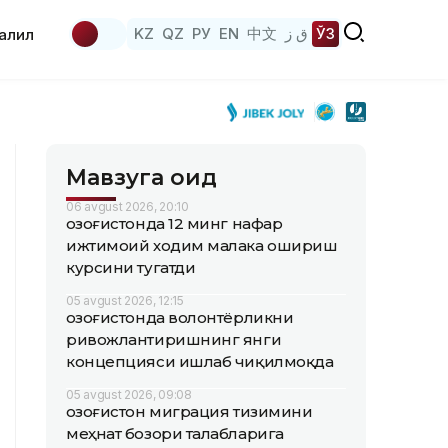
KZ
QZ
РУ
EN
中文
ق ز
ЎЗ
аҳлил
Мавзуга оид
06 avgust 2026, 20:10
Қозоғистонда 12 минг нафар
ижтимоий ходим малака ошириш
курсини тугатди
05 avgust 2026, 12:15
Қозоғистонда волонтёрликни
ривожлантиришнинг янги
концепцияси ишлаб чиқилмоқда
05 avgust 2026, 09:08
Қозоғистон миграция тизимини
меҳнат бозори талабларига