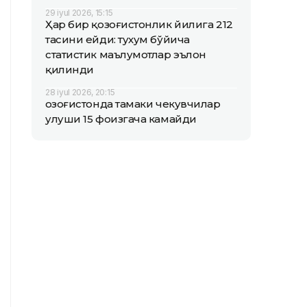
29 iyul 2026, 15:15
Ҳар бир қозоғистонлик йилига 212
тасини ейди: тухум бўйича
статистик маълумотлар эълон
қилинди
28 iyul 2026, 20:15
Қозоғистонда тамаки чекувчилар
улуши 15 фоизгача камайди