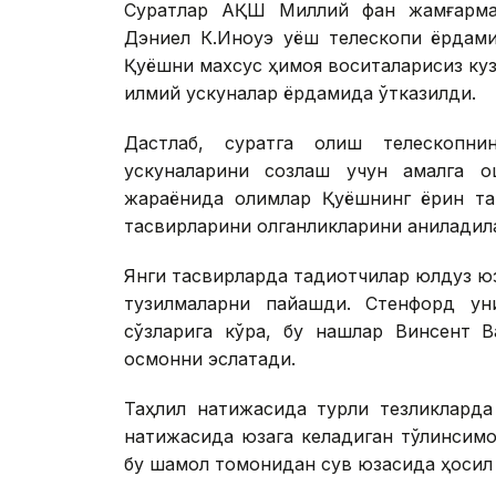
Суратлар АҚШ Миллий фан жамғарма
Дэниел К.Иноуэ қуёш телескопи ёрдам
Қуёшни махсус ҳимоя воситаларисиз куз
илмий ускуналар ёрдамида ўтказилди.
Дастлаб, суратга олиш телескопн
ускуналарини созлаш учун амалга ош
жараёнида олимлар Қуёшнинг ёрқин таш
тасвирларини олганликларини аниқладил
Янги тасвирларда тадқиқотчилар юлдуз 
тузилмаларни пайқашди. Стенфорд ун
сўзларига кўра, бу нақшлар Винсент 
осмонни эслатади.
Таҳлил натижасида турли тезликларда
натижасида юзага келадиган тўлқинсимо
бу шамол томонидан сув юзасида ҳосил 