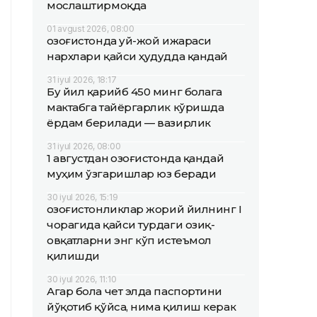
мослаштирмоқда
01 avgust 2026, 08:00
Қозоғистонда уй-жой ижараси
нархлари қайси ҳудудда қандай
31 iyul 2026, 18:17
Бу йил қарийб 450 минг болага
мактабга тайёргарлик кўришда
ёрдам берилади — вазирлик
31 iyul 2026, 08:00
1 августдан Қозоғистонда қандай
муҳим ўзгаришлар юз беради
30 iyul 2026, 15:19
Қозоғистонликлар жорий йилнинг I
чорагида қайси турдаги озиқ-
овқатларни энг кўп истеъмол
қилишди
30 iyul 2026, 11:10
Агар бола чет элда паспортини
йўқотиб қўйса, нима қилиш керак