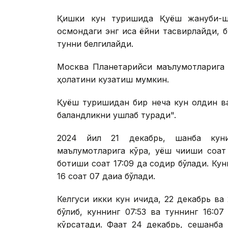
Қишки кун туришида Қуёш жануби-шар
осмондаги энг қисқа ёйни тасвирлайди, 
тунни белгилайди.
Москва Планетарийси маълумотлариг
ҳолатини кузатиш мумкин.
Қуёш туришидан бир неча кун олдин ва к
баландликни ушлаб туради".
2024 йил 21 декабрь, шанба куни
маълумотларига кўра, қуёш чиқиши соат 
ботиши соат 17:09 да содир бўлади. Кунн
16 соат 07 дақиқа бўлади.
Келгуси икки кун ичида, 22 декабрь ва 
бўлиб, куннинг 07:53 ва туннинг 16:07
кўрсатади. Фақат 24 декабрь, сешанба 