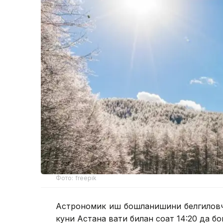
Фото: freepik
Астрономик қиш бошланишини белгиловч
куни Астана вақти билан соат 14:20 да б