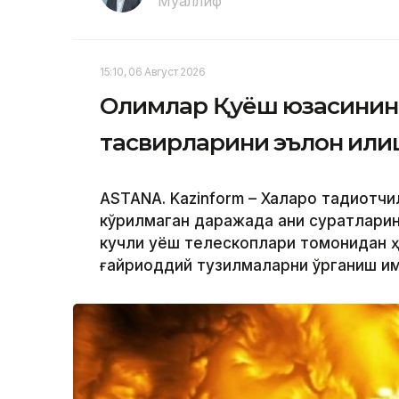
Муаллиф
15:10, 06 Август 2026
Олимлар Қуёш юзасининг 
тасвирларини эълон қил
ASTANА. Kazinform – Халқаро тадқиқо
кўрилмаган даражада аниқ суратларин
кучли қуёш телескоплари томонидан ҳ
ғайриоддий тузилмаларни ўрганиш им