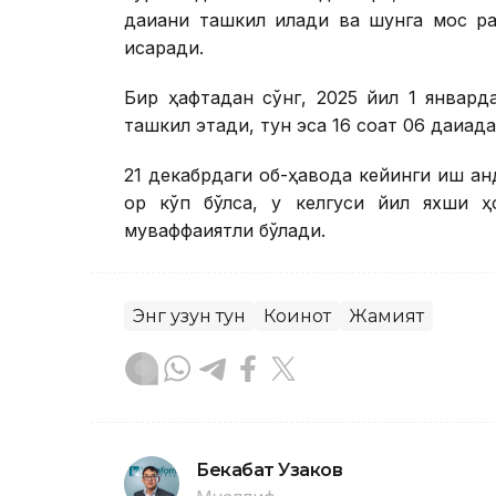
дақиқани ташкил қилади ва шунга мос рав
қисқаради.
Бир ҳафтадан сўнг, 2025 йил 1 январда
ташкил этади, тун эса 16 соат 06 дақиқадан
21 декабрдаги об-ҳавода кейинги қиш қа
қор кўп бўлса, у келгуси йил яхши ҳ
муваффақиятли бўлади.
Энг узун тун
Коинот
Жамият
Бекабат Узаков