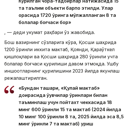
Кўрилган чора-тадбирлар натижасида 15
та таълим объекти барпо этилди. Улар
орасида 1720 ўринга мўлжалланган 8 та
болалар боғчаси бор»
, — деди Ҳукумат раҳбари ўз жавобида.
Бош вазирнинг сўзларига кўра, Қосши шаҳрида
1200 ўринли иккита мактаб, Қоянди, Қараўткел
қишлоқлари ва Қосши шаҳрида 280 ўринли учта
болалар боғчаси қурилиши давом этмоқда. Ушбу
иншоотларнинг қурилишини 2023 йилда якунлаш
режалаштирилган.
«Бундан ташқари, «Қулай мактаб»
доирасида ўқувчилар ўринлари билан
таъминлаш учун пойтахт чеккасида 18
минг 600 ўринли 15 та мактаб (2024 йилда
10 минг 100 ўринли 8 та, 2025 йилда эса 8,5
минг ўринли 7 та мактаб) қуриш