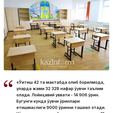
«Ўқитиш 42 та мактабда олиб борилмоқда,
уларда жами 32 328 нафар ўқувчи таълим
олади. Лойиҳавий қуввати - 14 906 ўрин.
Бугунги кунда ўқувчи ўринлари
етишмаслиги 9000 ўринни ташкил этади.