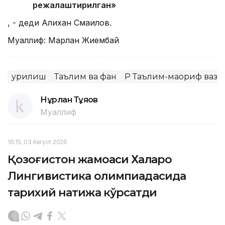
режалаштирилган»
, - деди Алихан Смаилов.
Муаллиф: Марлан Жиембай
Қурилиш
Таълим ва фан
ҚР Таълим-маориф ваз
Нұрлан Тұяқов
Муаллиф
16:15, 03 Август 2026
Қозоғистон жамоаси Халқаро
Лингивистика олимпиадасида
тарихий натижа кўрсатди