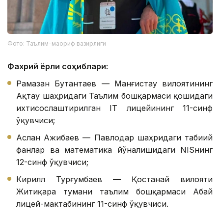
Фото: Таълим-маориф вазирлиги
Фахрий ёрлиқ соҳиблари:
Рамазан Бутантаев — Манғистау вилоятининг
Ақтау шаҳридаги Таълим бошқармаси қошидаги
ихтисослаштирилган IТ лицейининг 11-синф
ўқувчиси;
Аслан Ажибаев — Павлодар шаҳридаги табиий
фанлар ва математика йўналишидаги NISнинг
12-синф ўқувчиси;
Кирилл Турғумбаев — Қостанай вилояти
Житиқара тумани таълим бошқармаси Абай
лицей-мактабининг 11-синф ўқувчиси.