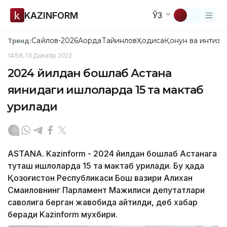
KAZINFORM
ЎЗ
Сайлов-2026
Ақорда
Тайинлов
Ҳодиса
Қонун ва интизо
Тренд:
14:58, 13 Декабр 2022
2024 йилдан бошлаб Астана
яқинидаги қишлоқларда 15 та мактаб
қурилади
ASTANA. Kazinform - 2024 йилдан бошлаб Астанага
туташ қишлоқларда 15 та мактаб қурилади. Бу ҳақда
Қозоғистон Республикаси Бош вазири Алихан
Смаиловнинг Парламент Мажилиси депутатлари
саволига берган жавобида айтилди, деб хабар
беради Kazinform мухбири.