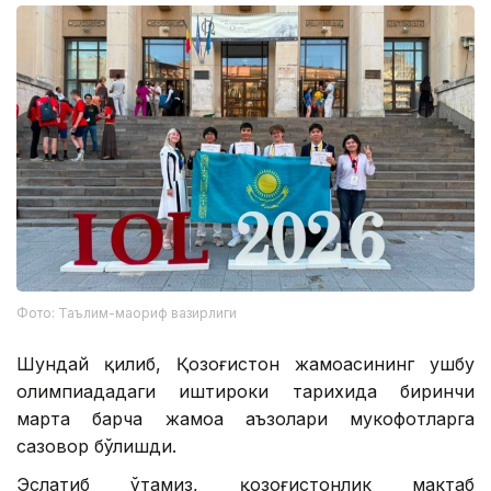
Фото: Таълим-маориф вазирлиги
Шундай қилиб, Қозоғистон жамоасининг ушбу
олимпиададаги иштироки тарихида биринчи
марта барча жамоа аъзолари мукофотларга
сазовор бўлишди.
Эслатиб ўтамиз, қозоғистонлик мактаб