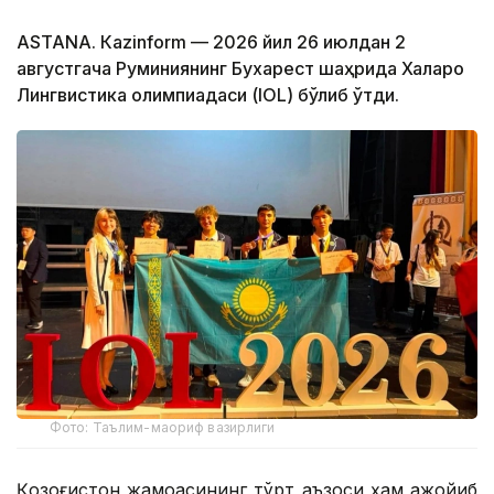
ASTANА. Кazinform — 2026 йил 26 июлдан 2
августгача Руминиянинг Бухарест шаҳрида Халқаро
Лингвистика олимпиадаси (IOL) бўлиб ўтди.
Фото: Таълим-маориф вазирлиги
Қозоғистон жамоасининг тўрт аъзоси ҳам ажойиб