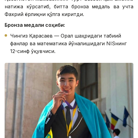
натижа кўрсатиб, битта бронза медаль ва учта
Фахрий ёрлиқни қўлга киритди.
Бронза медали соҳиби:
Чингиз Қарасаев — Орал шаҳридаги табиий
фанлар ва математика йўналишидаги NISнинг
12-синф ўқувчиси.