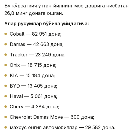
Бу кўрсаткич ўтган йилнинг мос даврига нисбатан
26,8 минг донага ошган.
Улар русумлар бўйича қуйидагича:
Cobalt — 82 951 дона;
Damas — 42 663 дона;
Tracker — 23 249 дона;
Onix — 18 715 дона;
KIA — 15 184 дона;
BYD — 13 405 дона;
Haval — 5 061 дона;
Chery — 4 384 дона;
Chevrolet Damas Move — 600 дона;
махсус енгил автомобиллар — 29 582 дона.