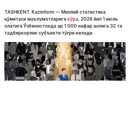
TASHKENT. Kazinform — Миллий статистика
қўмитаси маълумотларига
кўра
, 2026 йил 1 июль
ҳолатига Ўзбекистонда ҳар 1 000 нафар аҳолига 32 та
тадбиркорлик субъекти тўғри келади.
Фото: Миллий статистика қўмитаси
Ушбу кўрсаткич ҳудудлар кесимида қуйидагича: