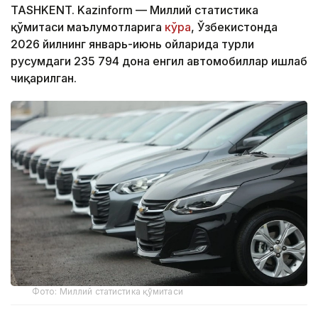
TASHKENT. Kazinform — Миллий статистика
қўмитаси маълумотларига
кўра
, Ўзбекистонда
2026 йилнинг январь-июнь ойларида турли
русумдаги 235 794 дона енгил автомобиллар ишлаб
чиқарилган.
Фото: Миллий статистика қўмитаси