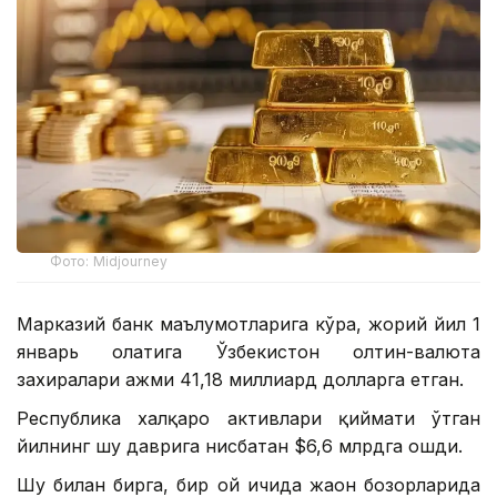
Фото: Midjourney
Марказий банк маълумотларига кўра, жорий йил 1
январь ҳолатига Ўзбекистон олтин-валюта
захиралари ҳажми 41,18 миллиард долларга етган.
Республика халқаро активлари қиймати ўтган
йилнинг шу даврига нисбатан $6,6 млрдга ошди.
Шу билан бирга, бир ой ичида жаҳон бозорларида