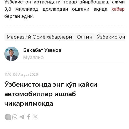
Ўзбекистон ўртасидаги товар айирбошлаш ҳажми
3,8 миллиард доллардан ошгани ҳақида
хабар
берган эдик.
Марказий Осиё хабарлари
Олтин
Ўзбекистон
Бекабат Узаков
Муаллиф
11:10, 06 Август 2026
Ўзбекистонда энг кўп қайси
автомобиллар ишлаб
чиқарилмоқда