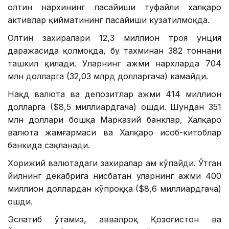
олтин нархининг пасайиши туфайли халқаро
активлар қийматининг пасайиши кузатилмоқда.
Олтин захиралари 12,3 миллион троя унция
даражасида қолмоқда, бу тахминан 382 тоннани
ташкил қилади. Уларнинг ҳажми нархларда 704
млн долларга (32,03 млрд долларгача) камайди.
Нақд валюта ва депозитлар ҳажми 414 миллион
долларга ($8,5 миллиардгача) ошди. Шундан 351
млн доллари бошқа Марказий банклар, Халқаро
валюта жамғармаси ва Халқаро ҳисоб-китоблар
банкида сақланади.
Хорижий валютадаги захиралар ҳам кўпайди. Ўтган
йилнинг декабрига нисбатан уларнинг ҳажми 400
миллион доллардан кўпроққа ($8,6 миллиардгача)
ошди.
Эслатиб ўтамиз, аввалроқ Қозоғистон ва