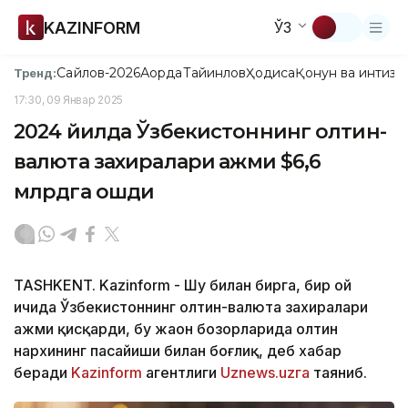
KAZINFORM
ЎЗ
Сайлов-2026
Ақорда
Тайинлов
Ҳодиса
Қонун ва интизо
Тренд:
17:30, 09 Январ 2025
2024 йилда Ўзбекистоннинг олтин-
валюта захиралари ҳажми $6,6
млрдга ошди
TASHKENT. Kazinform - Шу билан бирга, бир ой
ичида Ўзбекистоннинг олтин-валюта захиралари
ҳажми қисқарди, бу жаҳон бозорларида олтин
нархининг пасайиши билан боғлиқ, деб хабар
беради
Kazinform
агентлиги
Uznews.uzга
таяниб.