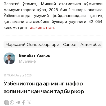
Эслатиб ўтамиз, Миллий статистика қўмитаси
маълумотларига кўра, 2026 йил 1 январь ҳолатига
Ўзбекистонда умумий фойдаланишдаги қаттиқ
қопламали автомобиль йўллари узунлиги 42 054
километрни
ташкил этган
.
Марказий Осиё хабарлари
Саноат
Автомобилс
Бекабат Узаков
Муаллиф
17:15, 04 Август 2026
Ўзбекистонда ҳар минг нафар
аҳолининг қанчаси тадбиркор