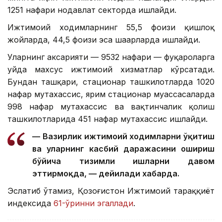
1251 нафари нодавлат секторда ишлайди.
Ижтимоий ходимларнинг 55,5 фоизи қишлоқ
жойларда, 44,5 фоизи эса шаҳарларда ишлайди.
Уларнинг аксарияти — 9532 нафари — фуқароларга
уйда махсус ижтимоий хизматлар кўрсатади.
Бундан ташқари, стационар ташкилотларда 1020
нафар мутахассис, ярим стационар муассасаларда
998 нафар мутахассис ва вақтинчалик қолиш
ташкилотларида 451 нафар мутахассис ишлайди.
— Вазирлик ижтимоий ходимларни ўқитиш
ва уларнинг касбий даражасини ошириш
бўйича тизимли ишларни давом
эттирмоқда, — дейилади хабарда.
Эслатиб ўтамиз, Қозоғистон Ижтимоий тараққиёт
индексида
61-ўринни эгаллади
.