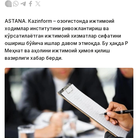
ASTANА. Кazinform – Қозоғистонда ижтимоий
ходимлар институтини ривожлантириш ва
кўрсатилаётган ижтимоий хизматлар сифатини
ошириш бўйича ишлар давом этмоқда. Бу ҳақда ҚР
Меҳнат ва аҳолини ижтимоий ҳимоя қилиш
вазирлиги хабар берди.