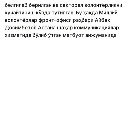
белгилаб берилган ва секторал волонтёрликни
кучайтириш кўзда тутилган. Бу ҳақда Миллий
волонтёрлар фронт-офиси раҳбари Айбек
Досимбетов Астана шаҳар коммуникациялар
хизматида бўлиб ўтган матбуот анжуманида
маълум қилди.
Фото: Алмати ҳокимлиги