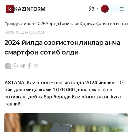
KAZINFORM
ЎЗ
Сайлов-2026
Ақорда
Тайинлов
Ҳодиса
Қонун ва интизо
Тренд:
08:38, 06 Декабр 2024
2024 йилда қозоғистонликлар қанча
смартфон сотиб олди
ASTANA. Kazinform - Қозоғистонда 2024 йилнинг 10
ойи давомида жами 1 676 666 дона смартфон
сотилган, деб хабар беради Kazinform zakon.kzга
таяниб.