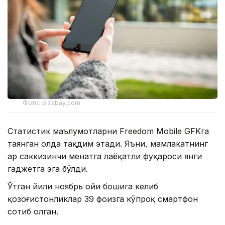
Фото: pixabay.com
Статистик маълумотларни Freedom Mobile GFKга
таянган ҳолда тақдим этади. Яъни, мамлакатнинг
ҳар саккизинчи меҳнатга лаёқатли фуқароси янги
гаджетга эга бўлди.
Ўтган йили ноябрь ойи бошига келиб
қозоғистонликлар 39 фоизга кўпроқ смартфон
сотиб олган.