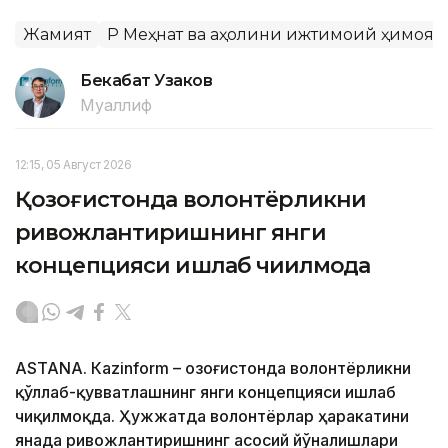
Жамият
ҚР Меҳнат ва аҳолини ижтимоий ҳимоя
Бекабат Узаков
Муаллиф
12:15, 05 Август 2026
Қозоғистонда волонтёрликни
ривожлантиришнинг янги
концепцияси ишлаб чиқилмоқда
ASTANА. Кazinform – Қозоғистонда волонтёрликни
қўллаб-қувватлашнинг янги концепцияси ишлаб
чиқилмоқда. Ҳужжатда волонтёрлар ҳаракатини
янада ривожлантиришнинг асосий йўналишлари