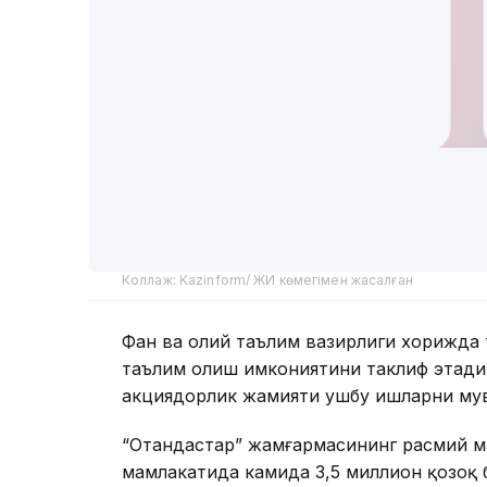
мамлакатида камида 3,5 миллион қозоқ 
ватандошлардир. Жамғарма вице-прези
маълумотларга кўра, хориждаги қозоқл
айтган эди.
Фан ва олий таълим вазирлиги Kazinform
йилгача ватандошлар учун ажратилган 4
ўқишга келганини маълум қилди. Вазирл
учун ажратилган квотанинг атиги 80 фо
Алоқа ва халқаро ҳамкорлик департаме
2026 ўқув йили учун 4% квота доирасид
69,35% ўзлаштирилганини маълум қилди.
(тайёрлов бўлимларида 7982 қозоқ, 4% 
орқали 840 қозоқ) 2019-2025 йилларда Қ