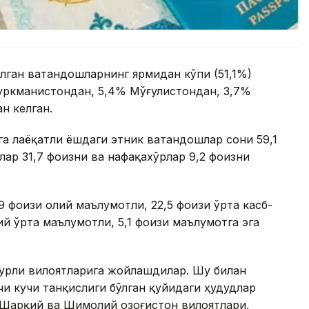
елган ватандошларнинг ярмидан кўпи (51,1%)
Туркманистондан, 5,4% Мўғулистондан, 3,7%
н келган.
тга лаёқатли ёшдаги этник ватандошлар сони 59,1
лар 31,7 фоизни ва нафақахўрлар 9,2 фоизни
 фоизи олий маълумотли, 22,5 фоизи ўрта касб-
ий ўрта маълумотли, 5,1 фоизи маълумотга эга
турли вилоятларига жойлашдилар. Шу билан
и кучи танқислиги бўлган қуйидаги ҳудудлар
 Шарқий ва Шимолий Қозоғистон вилоятлари,