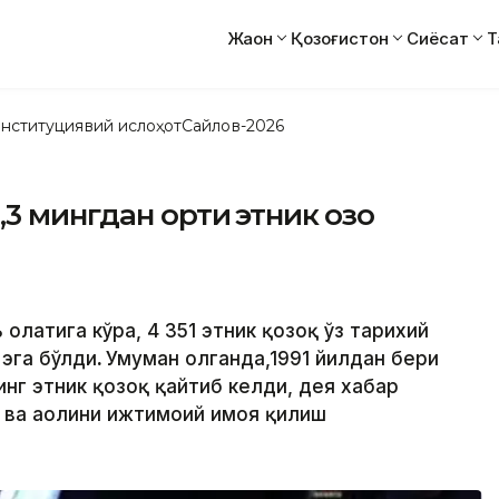
Жаҳон
Қозоғистон
Сиёсат
Т
нституциявий ислоҳот
Сайлов-2026
 мингдан ортиқ этник қозоқ
 ҳолатига кўра, 4 351 этник қозоқ ўз тарихий
 эга бўлди
.
Умуман олганда,1991 йилдан бери
инг этник қозоқ қайтиб келди, дея хабар
 ва аҳолини ижтимоий ҳимоя қилиш