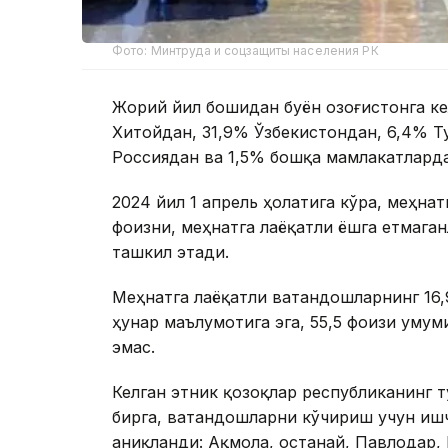
Фото: Минтруда и соцзащиты населения РК
Жорий йил бошидан буён Қозоғистонга к
Хитойдан, 31,9% Ўзбекистондан, 6,4% 
Россиядан ва 1,5% бошқа мамлакатларда
2024 йил 1 апрель ҳолатига кўра, меҳна
фоизни, меҳнатга лаёқатли ёшга етмаган
ташкил этади.
Меҳнатга лаёқатли ватандошларнинг 16,9
ҳунар маълумотига эга, 55,5 фоизи умум
эмас.
Келган этник қозоқлар республиканинг 
бирга, ватандошларни кўчириш учун ишч
аниқланди: Ақмола, Қостанай, Павлодар,