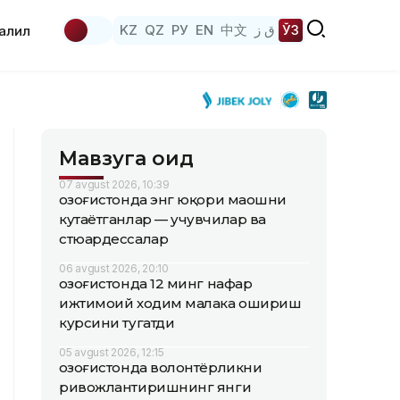
KZ
QZ
РУ
EN
中文
ق ز
ЎЗ
аҳлил
Мавзуга оид
07 avgust 2026, 10:39
Қозоғистонда энг юқори маошни
кутаётганлар — учувчилар ва
стюардессалар
06 avgust 2026, 20:10
Қозоғистонда 12 минг нафар
ижтимоий ходим малака ошириш
курсини тугатди
05 avgust 2026, 12:15
Қозоғистонда волонтёрликни
ривожлантиришнинг янги