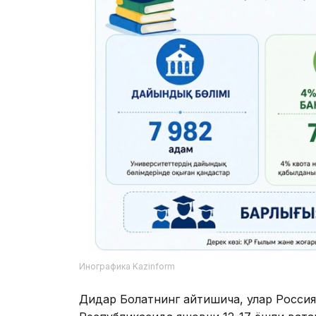
Республикасида яшовчи 12-17 ёшли вата
иштирок этган 100 ватандошнинг 77 фои
хоҳлайсизми?" деган саволга "ҳа" деб ж
3 фоизи аниқ қарор қабул қилмаганликла
болалари учун давлат квотаси бўйича Қо
мумкинлигини биласизми?" деган саволг
эканликларини ва атиги 48 фоизи бунда