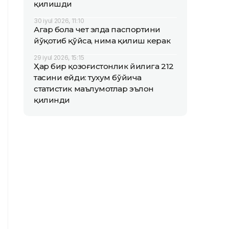
қилишди
30 iyul 2026, 11:10
Агар бола чет элда паспортини
йўқотиб қўйса, нима қилиш керак
29 iyul 2026, 15:15
Ҳар бир қозоғистонлик йилига 212
тасини ейди: тухум бўйича
статистик маълумотлар эълон
қилинди