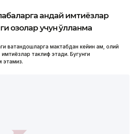
абаларга қандай имтиёзлар
 қозоқлар учун қўлланма
ги ватандошларга мактабдан кейин ҳам, олий
 имтиёзлар таклиф этади. Бугунги
м этамиз.
уғилган қозоқ ёшларига Қозоғистонда олий
. Шунингдек, «Отандастар қоры» нотижорат
вофиқлаштиришда иштирок этади.
аълумотларига кўра, дунёнинг қарийб 40