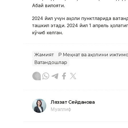
Абай вилояти.
2024 йил учун аҳоли пунктларида ватан
ташкил этади. 2024 йил 1 апрель ҳолати
кўчиб келган.
Жамият
ҚР Меҳнат ва аҳолини ижти
Ватандошлар
Ляззат Сейданова
Муаллиф