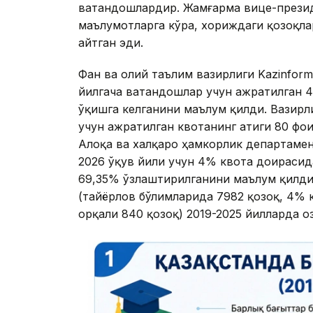
Инографика Kazinform
Дидар Болатнинг айтишича, улар Россия,