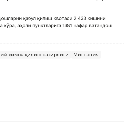
дошларни қабул қилиш квотаси 2 433 кишини
га кўра, аҳоли пунктларига 1381 нафар ватандош
моий ҳимоя қилиш вазирлиги
Миграция