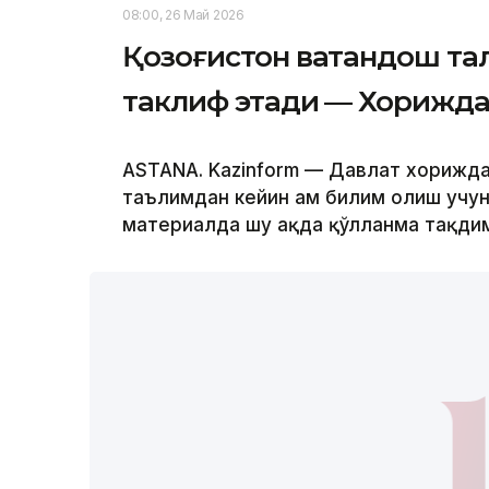
08:00, 26 Май 2026
Қозоғистон ватандош тал
таклиф этади — Хориждаги
ASTANA. Kazinform — Давлат хорижда
таълимдан кейин ҳам билим олиш учун
материалда шу ҳақда қўлланма тақди
Коллаж: Kazinform/ ЖИ көмегімен жасалған
Фан ва олий таълим вазирлиги хорижда т
таълим олиш имкониятини таклиф этади
акциядорлик жамияти ушбу ишларни му
“Отандастар” жамғармасининг расмий м