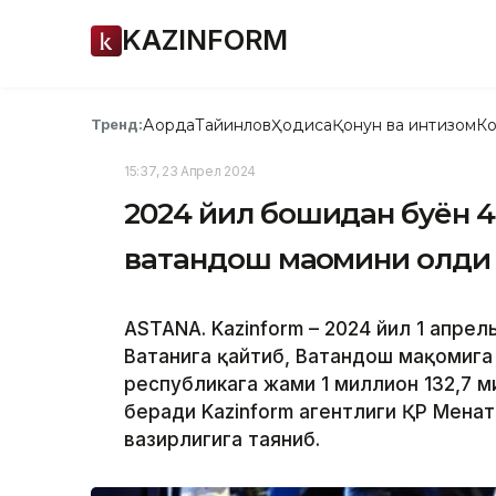
KAZINFORM
Ақорда
Тайинлов
Ҳодиса
Қонун ва интизом
Ко
Тренд:
15:37, 23 Апрел 2024
2024 йил бошидан буён 4,3
ватандош мақомини олди
ASTANA. Kazinform – 2024 йил 1 апрель
Ватанига қайтиб, Ватандош мақомига
республикага жами 1 миллион 132,7 м
беради Kazinform агентлиги ҚР Меҳнат
вазирлигига таяниб.