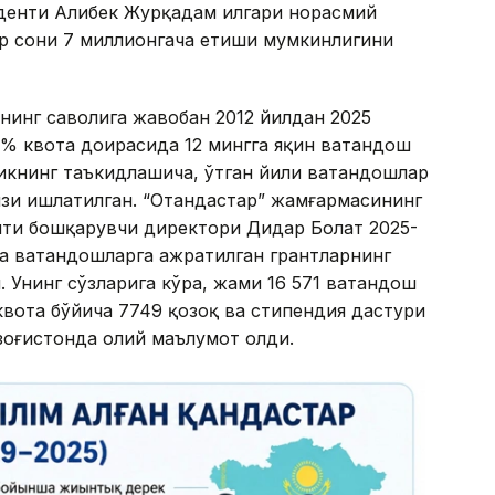
 Мўғулистон, Ўзбекистон ва Қирғизистон