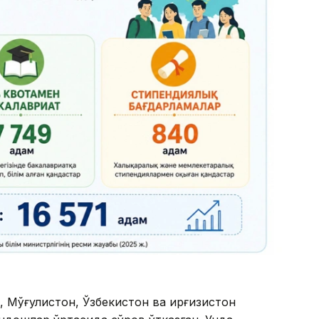
ндошлар ўртасида сўров ўтказган. Унда
зи "Келажакда Қозоғистонда ўқишни
авоб берган, 20 фоизи "йўқ" деб жавоб берган ва
рини билдирган. Ва "Чет элда этник қозоқ
зоғистон университетида бепул ўқиш
а респондентларнинг 52 фоизи бундан бехабар
н хабардор эканлигини маълум қилган.