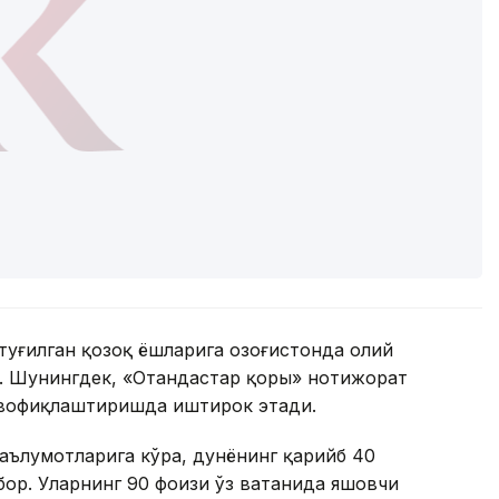
бор. Уларнинг 90 фоизи ўз ватанида яшовчи
денти Алибек Журқадам илгари норасмий
ар сони 7 миллионгача етиши мумкинлигини
нинг саволига жавобан 2012 йилдан 2025
% квота доирасида 12 мингга яқин ватандош
икнинг таъкидлашича, ўтган йили ватандошлар
изи ишлатилган. “Отандастар” жамғармасининг
нти бошқарувчи директори Дидар Болат 2025-
а ватандошларга ажратилган грантларнинг
 Унинг сўзларига кўра, жами 16 571 ватандош
квота бўйича 7749 қозоқ ва стипендия дастури
озоғистонда олий маълумот олди.