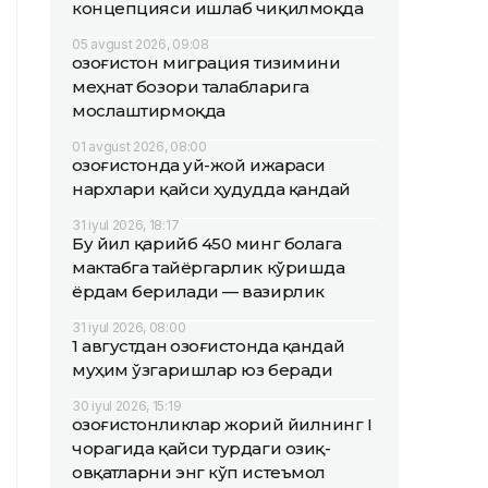
концепцияси ишлаб чиқилмоқда
05 avgust 2026, 09:08
Қозоғистон миграция тизимини
меҳнат бозори талабларига
мослаштирмоқда
01 avgust 2026, 08:00
Қозоғистонда уй-жой ижараси
нархлари қайси ҳудудда қандай
31 iyul 2026, 18:17
Бу йил қарийб 450 минг болага
мактабга тайёргарлик кўришда
ёрдам берилади — вазирлик
31 iyul 2026, 08:00
1 августдан Қозоғистонда қандай
муҳим ўзгаришлар юз беради
30 iyul 2026, 15:19
Қозоғистонликлар жорий йилнинг I
чорагида қайси турдаги озиқ-
овқатларни энг кўп истеъмол