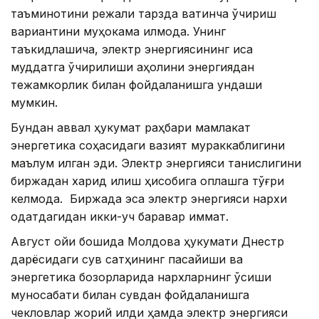
таъминотини режали тарзда вақтинча ўчириш
вариантини муҳокама қилмоқда. Унинг
таъкидлашича, электр энергиясининг қисқа
муддатга ўчирилиши аҳолини энергиядан
тежамкорлик билан фойдаланишга ундаши
мумкин.
Бундан аввал ҳукумат раҳбари мамлакат
энергетика соҳасидаги вазият мураккаблигини
маълум қилган эди. Электр энергияси танқислигини
биржадан харид қилиш ҳисобига қоплашга тўғри
келмоқда. Биржада эса электр энергияси нархи
одатдагидан икки-уч баравар қиммат.
Август ойи бошида Молдова ҳукумати Днестр
дарёсидаги сув сатҳининг пасайиши ва
энергетика бозорларида нархларнинг ўсиши
муносабати билан сувдан фойдаланишга
чекловлар жорий қилди ҳамда электр энергияси