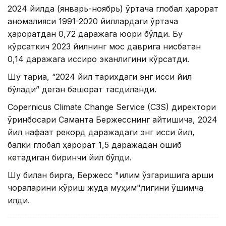
2024 йилда (январь-ноябрь) ўртача глобал ҳарорат
аномалияси 1991-2020 йиллардаги ўртача
ҳароратдан 0,72 даражага юқори бўлди. Бу
кўрсаткич 2023 йилнинг мос даврига нисбатан
0,14 даражага иссиқроқ эканлигини кўрсатди.
Шу тариқа, “2024 йил тарихдаги энг иссиқ йил
бўлади” деган башорат тасдиқланди.
Copernicus Climate Change Service (C3S) директори
ўринбосари Саманта Бержесснинг айтишича, 2024
йил нафақат рекорд даражадаги энг иссиқ йил,
балки глобал ҳарорат 1,5 даражадан ошиб
кетадиган биринчи йил бўлди.
Шу билан бирга, Бержесс "иқлим ўзгаришига қарши
чораларини кўриш жуда муҳим"лигини қўшимча
қилди.