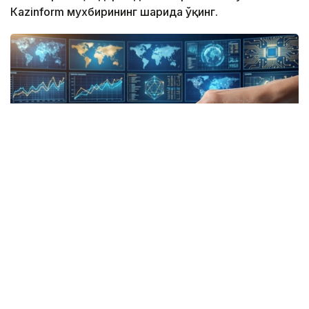
Кazinform мухбирининг шарҳида ўқинг.
Коллаж: Kazinform/ СИ
Report: Туркий давлатлар биринчи марта сунъий
йўлдошни учиришади
Туркий давлатлар ташкилоти биринчи марта
наносунъий йўлдошни ишлаб чиқади ва космосга