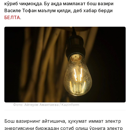
кўриб чиқмоқда. Бу ҳақда мамлакат бош вазири
Василе Тофан маълум қилди, деб хабар берди
БЕЛТА
.
Фото: Айгерім Амантаева / Kazinform
Бош вазирнинг айтишича, ҳукумат қиммат электр
энергиясини биржадан сотиб олиш ўрнига электр