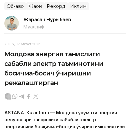
Об-ҳаво
Жаҳон
Рекорд
Иқлим
Жарасқан Нұрыбаев
Муаллиф
20:36, 07 Август 2026
Молдова энергия танқислиги
сабабли электр таъминотини
босқичма-босқич ўчиришни
режалаштирган
ASTANA. Kazinform — Молдова ҳукумати энергия
ресурслари танқислиги сабабли электр
энергиясини босқичма-босқич ўчириш имкониятини