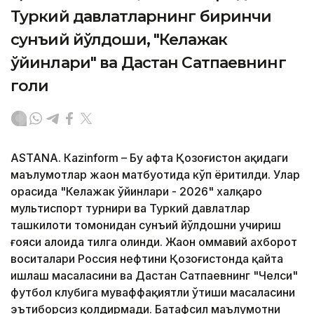
Туркий давлатларнинг биринчи
сунъий йўлдоши, "Келажак
ўйинлари" ва Дастан Сатпаевнинг
голи
ASTANА. Кazinform – Бу ҳафта Қозоғистон ҳақидаги
маълумотлар жаҳон матбуотида кўп ёритилди. Улар
орасида "Келажак ўйинлари - 2026" халқаро
мультиспорт турнири ва Туркий давлатлар
ташкилоти томонидан сунъий йўлдошни учириш
ғояси алоҳида тилга олинди. Жаҳон оммавий ахборот
воситалари Россия нефтини Қозоғистонда қайта
ишлаш масаласини ва Дастан Сатпаевнинг "Челси"
футбол клубига муваффақиятли ўтиши масаласини
эътиборсиз қолдирмади. Батафсил маълумотни