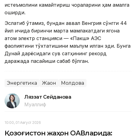
истеъмолини камайтириш чораларини ҳам амалга
оширди.
Эслатиб ўтамиз, бундан аввал Венгрия сўнгги 44
йил ичида биринчи марта мамлакатдаги ягона
атом электр станцияси — «Пакш» АЭС
фаолиятини тўхтатишини маълум қилган эди. Бунга
Дунай дарёсидаги сув сатҳининг рекорд
даражада пасайиши сабаб бўлган.
Энергетика
Жаҳон
Молдова
Ляззат Сейданова
Муаллиф
10:00, 01 Август 2026
Қозоғистон жаҳон ОАВларида: