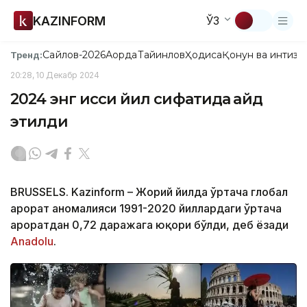
KAZINFORM
ЎЗ
Сайлов-2026
Ақорда
Тайинлов
Ҳодиса
Қонун ва интизо
Тренд:
20:28, 10 Декабр 2024
2024 энг иссиқ йил сифатида қайд
этилди
BRUSSELS. Kazinform – Жорий йилда ўртача глобал
ҳарорат аномалияси 1991-2020 йиллардаги ўртача
ҳароратдан 0,72 даражага юқори бўлди, деб ёзади
Anadolu
.