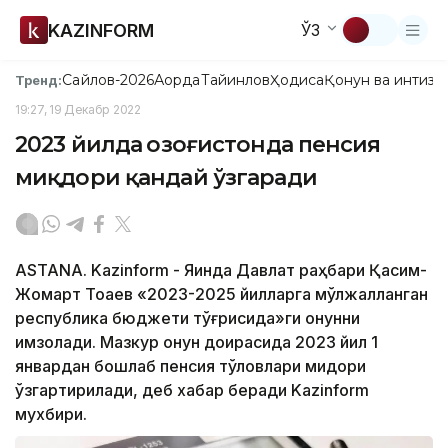
KAZINFORM
ЎЗ
Сайлов-2026
Ақорда
Тайинлов
Ҳодиса
Қонун ва интизо
Тренд:
19:27, 19 Декабр 2022
2023 йилда Қозоғистонда пенсия
миқдори қандай ўзгаради
ASTANA. Kazinform - Яқинда Давлат раҳбари Қасим-
Жомарт Тоқаев «2023-2025 йилларга мўлжалланган
республика бюджети тўғрисида»ги қонунни
имзолади. Мазкур қонун доирасида 2023 йил 1
январдан бошлаб пенсия тўловлари миқдори
ўзгартирилади, деб хабар беради Kazinform
мухбири.