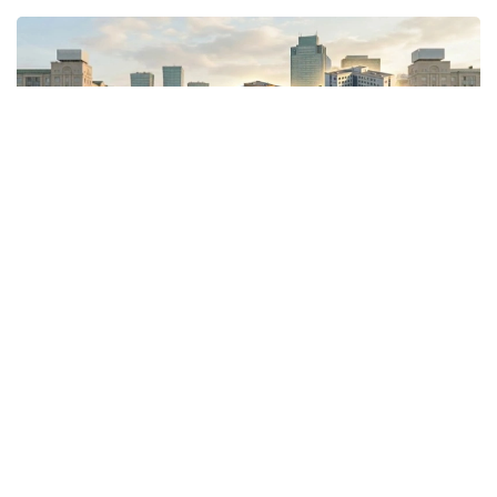
Коллаж: Kazinform/ AI
Давлат пуллари қаердан келади?
Қозоғистон Республикаси Молия вазирлигининг
2026 йил 1 апрель ҳолатига кўра, 7,27 триллион
тенге даромаддан 6,98 триллиони солиқлардан
келади. Бошқача қилиб айтганда, давлат асосан