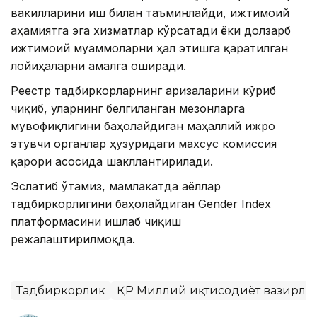
вакилларини иш билан таъминлайди, ижтимоий
аҳамиятга эга хизматлар кўрсатади ёки долзарб
ижтимоий муаммоларни ҳал этишга қаратилган
лойиҳаларни амалга оширади.
Реестр тадбиркорларнинг аризаларини кўриб
чиқиб, уларнинг белгиланган мезонларга
мувофиқлигини баҳолайдиган маҳаллий ижро
этувчи органлар ҳузуридаги махсус комиссия
қарори асосида шакллантирилади.
Эслатиб ўтамиз, мамлакатда аёллар
тадбиркорлигини баҳолайдиган Gender Index
платформасини ишлаб чиқиш
режалаштирилмоқда.
Тадбиркорлик
ҚР Миллий иқтисодиёт вазирли