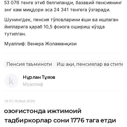
53 076 тенге этиб белгиланди, базавий пенсиянинг
энг кам миқдори эса 24 341 тенгега ўзгаради.
Шунингдек, пенсия тўловларини ёши ва ишлаган
йилларига қараб 10,5 фоизга ошириш кўзда
тутилган.
Муаллиф: Венера Жоламанқизи
Пенсия таъминоти
Иш ҳақи, пенсиялар ва стип
Нұрлан Тұяқов
Муаллиф
14:37, 16 Июл 2026
Қозоғистонда ижтимоий
тадбиркорлар сони 1776 тага етди