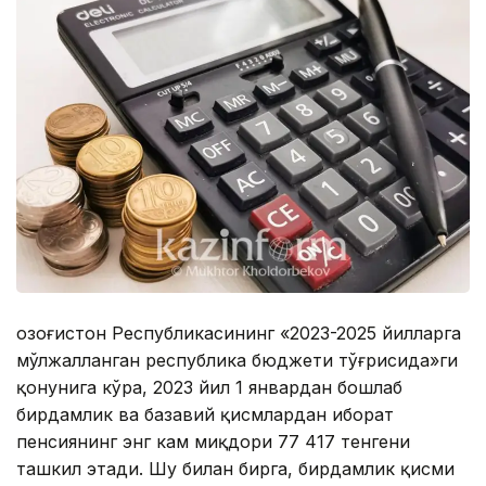
Қозоғистон Республикасининг «2023-2025 йилларга
мўлжалланган республика бюджети тўғрисида»ги
қонунига кўра, 2023 йил 1 январдан бошлаб
бирдамлик ва базавий қисмлардан иборат
пенсиянинг энг кам миқдори 77 417 тенгени
ташкил этади. Шу билан бирга, бирдамлик қисми