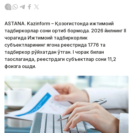
ASTANA. Kazinform – Қозоғистонда ижтимоий
тадбиркорлар сони ортиб бормоқда. 2026 йилнинг II
чорагида Ижтимоий тадбиркорлик
субъектларининг ягона реестрида 1776 та
тадбиркор рўйхатдан ўтган. I чорак билан
таққослаганда, реестрдаги субъектлар сони 11,2
фоизга ошди.