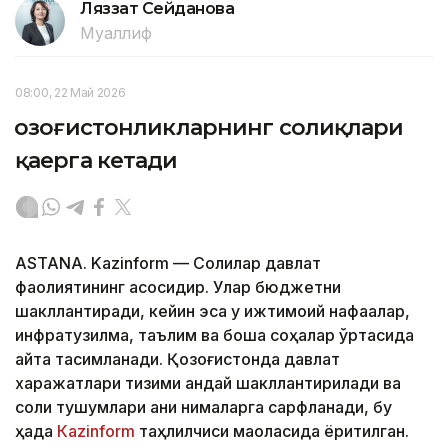
Ляззат Сейданова
Муаллиф
08:00, 22 Май 2026
Қозоғистонликларнинг солиқлари
қаерга кетади
ASTANA. Kazinform — Солиқлар давлат
фаолиятининг асосидир. Улар бюджетни
шакллантиради, кейин эса у ижтимоий нафақалар,
инфратузилма, таълим ва бошқа соҳалар ўртасида
қайта тақсимланади. Қозоғистонда давлат
харажатлари тизими қандай шакллантирилади ва
солиқ тушумлари аниқ нималарга сарфланади, бу
ҳақда
Кazinform
таҳлилчиси мақоласида ёритилган.