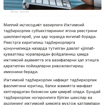
Фото: Gov.kz
Миллий иқтисодиёт вазирлиги Ижтимоий
тадбиркорлик субъектларининг ягона реестрини
шакллантириб, уни ҳар чоракда янгилаб боради.
Реестрга киритилиш тадбиркорларга
қонунчиликда назарда тутилган давлат қўллаб-
қувватлаш чораларидан фойдаланиш ҳамда
ижтимоий аҳамиятга эга вазифаларни ҳал этишга
қаратилган лойиҳаларни ривожлантириш
имконини беради.
Ижтимоий тадбиркорлик нафақат тадбиркорлик
фаолиятини юритиш, балки жамиятга манфаат
келтирадиган бизнесни ҳам қамраб олади. Бундай
тадбиркорлик ногиронлиги бўлган шахслар ва
аҳолининг ижтимоий ҳимояга муҳтож қатламлари