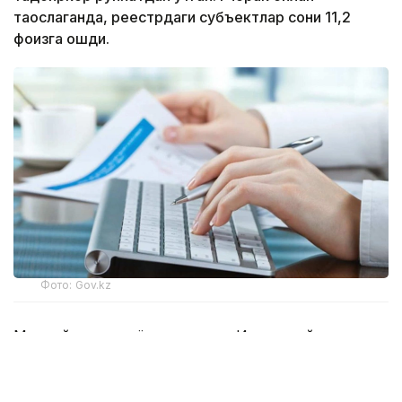
таққослаганда, реестрдаги субъектлар сони 11,2
фоизга ошди.
Фото: Gov.kz
Миллий иқтисодиёт вазирлиги Ижтимоий
тадбиркорлик субъектларининг ягона реестрини
шакллантириб, уни ҳар чоракда янгилаб боради.