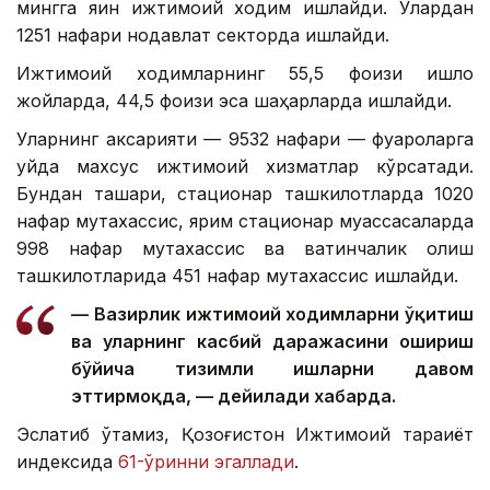
мингга яқин ижтимоий ходим ишлайди. Улардан
1251 нафари нодавлат секторда ишлайди.
Ижтимоий ходимларнинг 55,5 фоизи қишлоқ
жойларда, 44,5 фоизи эса шаҳарларда ишлайди.
Уларнинг аксарияти — 9532 нафари — фуқароларга
уйда махсус ижтимоий хизматлар кўрсатади.
Бундан ташқари, стационар ташкилотларда 1020
нафар мутахассис, ярим стационар муассасаларда
998 нафар мутахассис ва вақтинчалик қолиш
ташкилотларида 451 нафар мутахассис ишлайди.
— Вазирлик ижтимоий ходимларни ўқитиш
ва уларнинг касбий даражасини ошириш
бўйича тизимли ишларни давом
эттирмоқда, — дейилади хабарда.
Эслатиб ўтамиз, Қозоғистон Ижтимоий тараққиёт
индексида
61-ўринни эгаллади
.