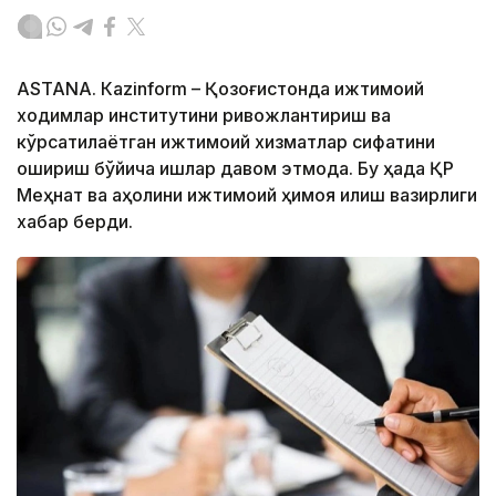
ASTANА. Кazinform – Қозоғистонда ижтимоий
ходимлар институтини ривожлантириш ва
кўрсатилаётган ижтимоий хизматлар сифатини
ошириш бўйича ишлар давом этмоқда. Бу ҳақда ҚР
Меҳнат ва аҳолини ижтимоий ҳимоя қилиш вазирлиги
хабар берди.