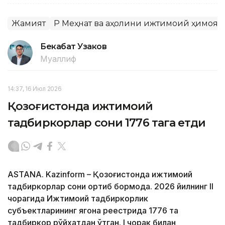
Жамият
ҚР Меҳнат ва аҳолини ижтимоий ҳимоя
Бекабат Узаков
Муаллиф
14:37, 16 Июл 2026
Қозоғистонда ижтимоий
тадбиркорлар сони 1776 тага етди
ASTANA. Kazinform – Қозоғистонда ижтимоий
тадбиркорлар сони ортиб бормоқда. 2026 йилнинг II
чорагида Ижтимоий тадбиркорлик
субъектларининг ягона реестрида 1776 та
тадбиркор рўйхатдан ўтган. I чорак билан