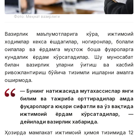
Фото: Меҳнат вазирлиги
Вазирлик маълумотларига кўра, ижтимоий
ходимлар кекса ёшдагилар, ногиронлар, болали
оилалар ва ёрдамга муҳтож бошқа фуқароларга
кундалик ёрдам кўрсатадилар. Шу муносабат
билан вазирлик уларни ўқитиш ва касбий
ривожлантириш бўйича тизимли ишларни амалга
оширмоқда.
— Бунинг натижасида мутахассислар янги
билим ва тажриба орттирадилар ҳамда
фуқароларга юқори сифатли ва ўз вақтида
ижтимоий ёрдам кўрсатадилар, —
дейилади вазирлик хабарида.
Ҳозирда мамлакат ижтимоий ҳимоя тизимида 12