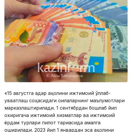
«15 августга қадар аҳолини ижтимоий қўллаб-
қувватлаш соҳасидаги оилаларнинг маълумотлари
марказлаштирилади. 1 сентябрдан бошлаб йил
охиригача ижтимоий хизматлар ва ижтимоий
ёрдам турлари пилот тариқасида амалга
оширилади. 2023 йил 1 январдан эса аҳолини