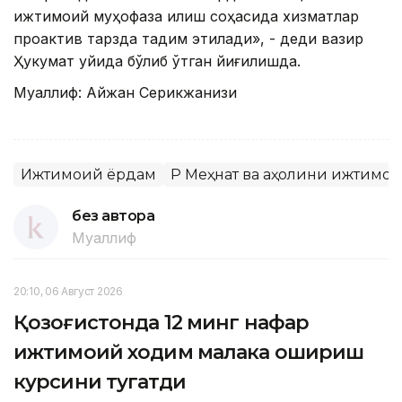
ижтимоий муҳофаза қилиш соҳасида хизматлар
проактив тарзда тақдим этилади», - деди вазир
Ҳукумат уйида бўлиб ўтган йиғилишда.
Муаллиф: Айжан Серикжанқизи
Ижтимоий ёрдам
ҚР Меҳнат ва аҳолини ижтимо
без автора
Муаллиф
20:10, 06 Август 2026
Қозоғистонда 12 минг нафар
ижтимоий ходим малака ошириш
курсини тугатди