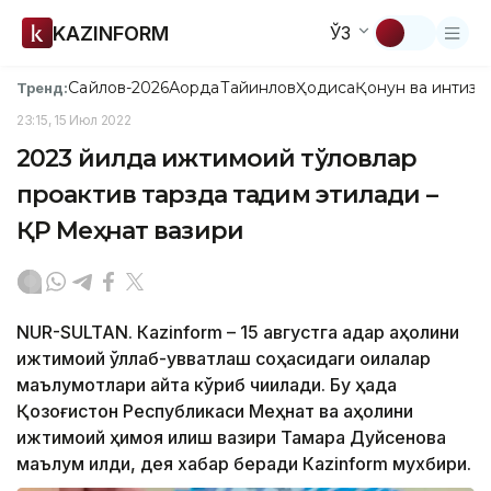
KAZINFORM
ЎЗ
Сайлов-2026
Ақорда
Тайинлов
Ҳодиса
Қонун ва интизо
Тренд:
23:15, 15 Июл 2022
2023 йилда ижтимоий тўловлар
проактив тарзда тақдим этилади –
ҚР Меҳнат вазири
NUR-SULTAN. Кazinform – 15 августга қадар аҳолини
ижтимоий қўллаб-қувватлаш соҳасидаги оилалар
маълумотлари қайта кўриб чиқилади. Бу ҳақда
Қозоғистон Республикаси Меҳнат ва аҳолини
ижтимоий ҳимоя қилиш вазири Тамара Дуйсенова
маълум қилди, дея хабар беради Кazinform мухбири.