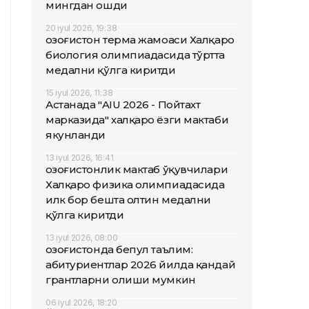
мингдан ошди
20 iyul 2026, 19:38
Қозоғистон терма жамоаси Халқаро
биология олимпиадасида тўртта
медални қўлга киритди
15 iyul 2026, 11:38
Астанада "AIU 2026 - Пойтахт
марказида" халқаро ёзги мактаби
якунланди
13 iyul 2026, 16:41
Қозоғистонлик мактаб ўқувчилари
Халқаро физика олимпиадасида
илк бор бешта олтин медални
қўлга киритди
13 iyul 2026, 08:00
Қозоғистонда бепул таълим:
абитуриентлар 2026 йилда қандай
грантларни олиши мумкин
06 iyul 2026, 18:20