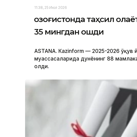
11:38, 25 Июл 2026
Қозоғистонда таҳсил ола
35 мингдан ошди
ASTANА. Кazinform — 2025-2026 ўқув 
муассасаларида дунёнинг 88 мамлака
олди.