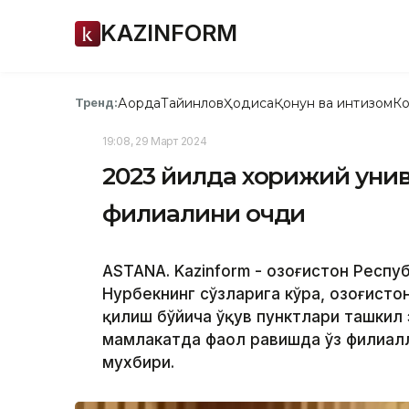
KAZINFORM
Ақорда
Тайинлов
Ҳодиса
Қонун ва интизом
Ко
Тренд:
19:08, 29 Март 2024
2023 йилда хорижий унив
филиалини очди
ASTANA. Kazinform - Қозоғистон Респ
Нурбекнинг сўзларига кўра, Қозоғист
қилиш бўйича ўқув пунктлари ташкил
мамлакатда фаол равишда ўз филиалл
мухбири.