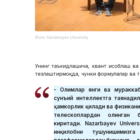
Фото: Nazarbayev University
Унинг таъкидлашича, квант ҳисоблаш ва
тезлаштирмоқда, чунки формулалар ва т
- Олимлар янги ва муракка
сунъий интеллектга таянади
ҳамкорлик қилади ва физикани
телескоплардан олинган 
киритади. Nazarbayev Univer
инқилобни тушунишимизг