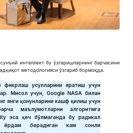
 сунъий интеллект бу ўзгаришларнинг барчасини
адқиқот методологияси ўзгариб бормоқда.
б фикрлаш усулларини яратиш учун
лар. Мисол учун, Google NASA билан
нг янги қонунларини кашф қилиш учун
барча маълумотларни алгоритмга
sity эса ҳеч бўлмаганда бу радикал
а ёрдам берадиган кам сонли