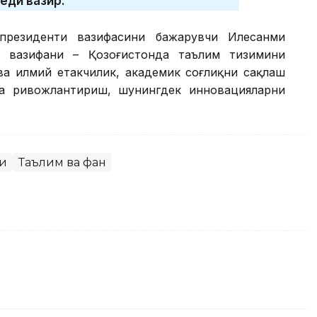
еди вазир.
y президенти вазифасини бажарувчи Илесанми
к вазифани – Қозоғистонда таълим тизимини
ва илмий етакчилик, академик соғлиқни сақлаш
а ривожлантириш, шунингдек инновацияларни
ги
Таълим ва фан