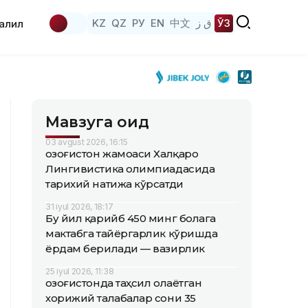
KZ
QZ
РУ
EN
中文
ق ز
ЎЗ
аҳлил
Мавзуга оид
03 avgust 2026, 16:15
Қозоғистон жамоаси Халқаро
Лингивистика олимпиадасида
тарихий натижа кўрсатди
31 iyul 2026, 18:17
Бу йил қарийб 450 минг болага
мактабга тайёргарлик кўришда
ёрдам берилади — вазирлик
25 iyul 2026, 11:38
Қозоғистонда таҳсил олаётган
хорижий талабалар сони 35