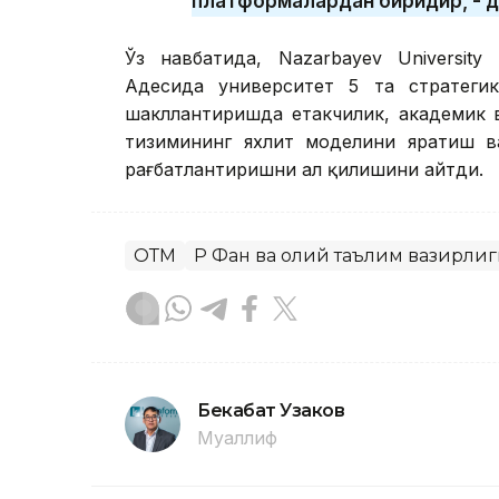
платформалардан биридир, - д
Ўз навбатида, Nazarbayev Universit
Адесида университет 5 та стратеги
шакллантиришда етакчилик, академик 
тизимининг яхлит моделини яратиш в
рағбатлантиришни ҳал қилишини айтди.
ОТМ
ҚР Фан ва олий таълим вазирли
Бекабат Узаков
Муаллиф