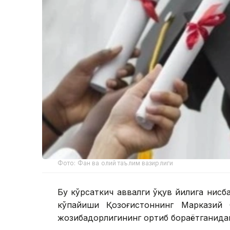
Фото: Фан ва олий таълим вазирлиги
Бу кўрсаткич аввалги ўқув йилига нисб
кўпайиши Қозоғистоннинг Марказий 
жозибадорлигининг ортиб бораётганидан