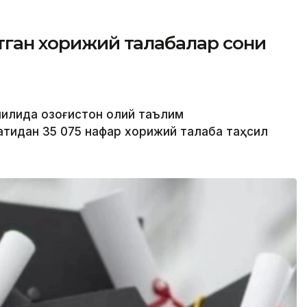
ётган хорижий талабалар сони
йилида Қозоғистон олий таълим
тидан 35 075 нафар хорижий талаба таҳсил