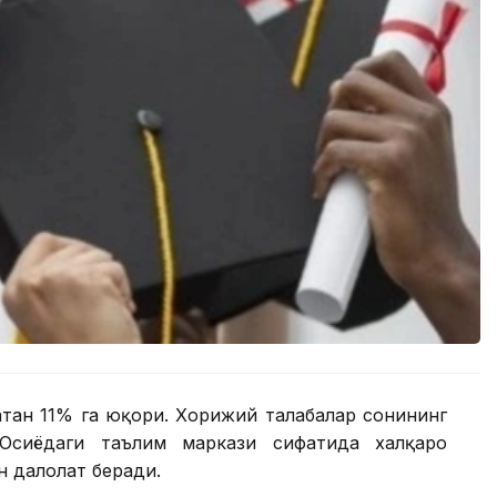
атан 11% га юқори. Хорижий талабалар сонининг
Осиёдаги таълим маркази сифатида халқаро
 далолат беради.