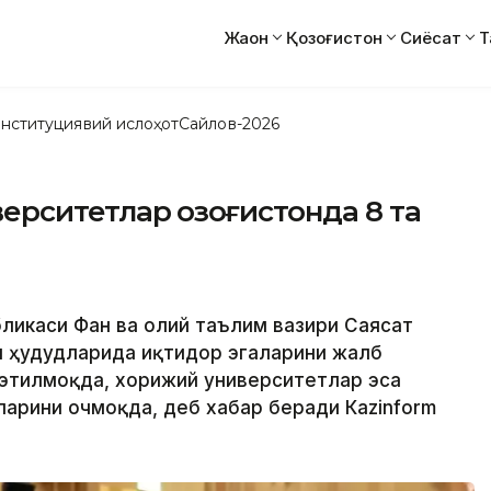
Жаҳон
Қозоғистон
Сиёсат
Т
нституциявий ислоҳот
Сайлов-2026
ерситетлар Қозоғистонда 8 та
убликаси Фан ва олий таълим вазири Саясат
он ҳудудларида иқтидор эгаларини жалб
 этилмоқда, хорижий университетлар эса
арини очмоқда, деб хабар беради Каzinform