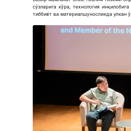
сўзларига кўра, технология инқилобига
тиббиёт ва материалшуносликда улкан ў