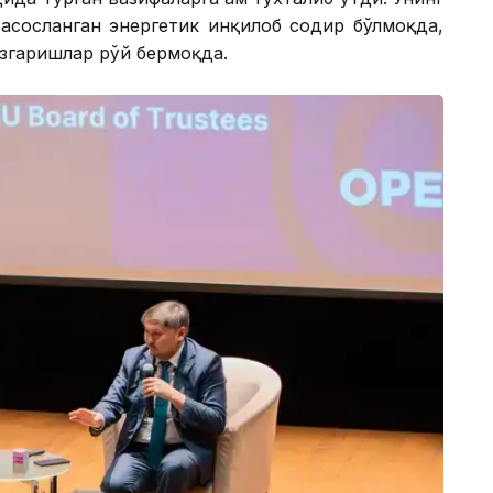
 асосланган энергетик инқилоб содир бўлмоқда,
згаришлар рўй бермоқда.