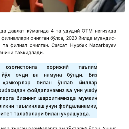
лда давлат кўмагида 4 та ҳудудий ОТМ негизида
филиаллари очилган бўлса, 2023 йилда муҳандис-
 та филиал очилган. Саясат Нурбек Nazarbayev
канини таъкидлади.
y Қозоғистонга хорижий таълим
а йўл очди ва намуна бўлди. Биз
к ҳамкорлар билан ўнлаб йиллар
рибасидан фойдаланамиз ва уни ушбу
тларга бизнинг шароитимизда мумкин
ликни таъминлаш учун фойдаланамиз,
итет талабалари билан учрашувда.
да турган вазифаларга ҳам тўхталиб ўтди. Унинг