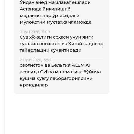
Ўндан зиёд мамлакат ёшлари
Астанада йиғилишиб,
маданиятлар ўртасидаги
мулоқотни мустаҳкамламоқда
01 iyul 2026, 15:00
Сув хўжалиги соҳаси учун янги
туртки: Қозоғистон ва Хитой кадрлар
тайёрлашни кучайтиради
23 iyun 2026, 15:57
Қозоғистон ва Бельгия ALEM.AI
асосида СИ ва математика бўйича
қўшма кўзгу лабораториясини
яратадилар