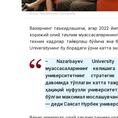
Фото: Nazarbayev University
Вазирнинг таъкидлашича, агар 2022 йи
хорижий олий таълим муассасаларининг 
техник кадрлар тайёрлаш бўйича яна 8
Universityнинг бу борадаги ўрни катта э
– Nazarbayev Universit
муассасаларининг келишиг
университетнинг стратеги
давомида тўплаган катта таж
ҳақиқий нуфузли университе
бўлган максимал мослашувчан
— деди Саясат Нурбек универс
Вазир мамлакат олий таълим тизими олди