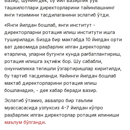
Вазир, шунингдек, бу йил вазирлик ўқув
ташкилотлари директорларини тайинлашнинг
янги тизимини тасдиқлаганини эслатиб ўтди.
«Янги йилдан бошлаб, янги институт -
директорларни ротация қилиш институти ишга
туширилади. Бизда бир мактабда 10 йилдан ортиқ
вақт давомида раҳбарлик қилган директорлар
етарлича, уларни бугунги кунда рағбатлантириш,
ротация қилишга эҳтиёж бор. Шу сабабли,
қонунчиликка тегишли ўзгартиришлар киритилди,
бу тартиб тасдиқланди. Кейинги йилдан бошлаб
мактаб директорларини ротация қилиш
бошланади», - дея хабар беради вазир.
Эслатиб ўтамиз, аввалроқ бир таълим
муассасасида узлуксиз 4-7 йилдан кўпроқ
раҳбарлик қилган директорлар ротация қилиниши
маълум бўлганди
.