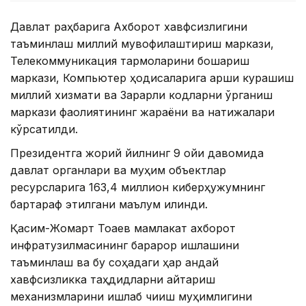
Давлат раҳбарига Ахборот хавфсизлигини
таъминлаш миллий мувофиқлаштириш маркази,
Телекоммуникация тармоқларини бошқариш
маркази, Компьютер ҳодисаларига қарши курашиш
миллий хизмати ва Зарарли кодларни ўрганиш
маркази фаолиятининг жараёни ва натижалари
кўрсатилди.
Президентга жорий йилнинг 9 ойи давомида
давлат органлари ва муҳим объектлар
ресурсларига 163,4 миллион киберҳужумнинг
бартараф этилгани маълум қилинди.
Қасим-Жомарт Тоқаев мамлакат ахборот
инфратузилмасининг барқарор ишлашини
таъминлаш ва бу соҳадаги ҳар қандай
хавфсизликка таҳдидларни қайтариш
механизмларини ишлаб чиқиш муҳимлигини