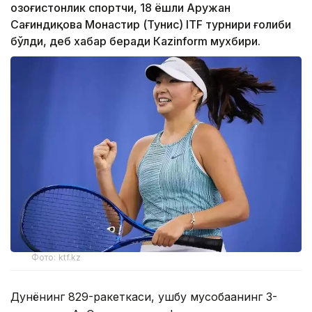
Қозоғистонлик спортчи, 18 ёшли Аружан
Сағиндиқова Монастир (Тунис) ITF турнири ғолиби
бўлди, деб хабар беради Каzinform мухбири.
Фото: ktf.kz
Дунёнинг 829-ракеткаси, ушбу мусобақанинг 3-