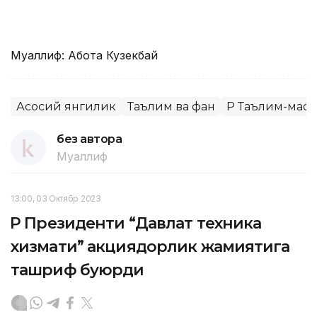
Муаллиф: Ақбота Кузекбай
Асосий янгилик
Таълим ва фан
ҚР Таълим-мао
без автора
Муаллиф
13:00, 03 Октябр 2023
ҚР Президенти “Давлат техника
хизмати” акциядорлик жамиятига
ташриф буюрди