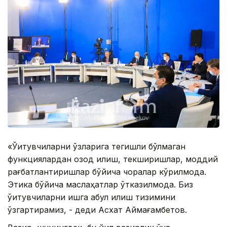
«Ўқитувчиларни ўзларига тегишли бўлмаган
функциялардан озод қилиш, текширишлар, моддий
рағбатлантиришлар бўйича чоралар кўрилмоқда.
Этика бўйича маслаҳатлар ўтказилмоқда. Биз
ўқитувчиларни ишга қабул қилиш тизимини
ўзгартирамиз, - деди Асхат Аймағамбетов.