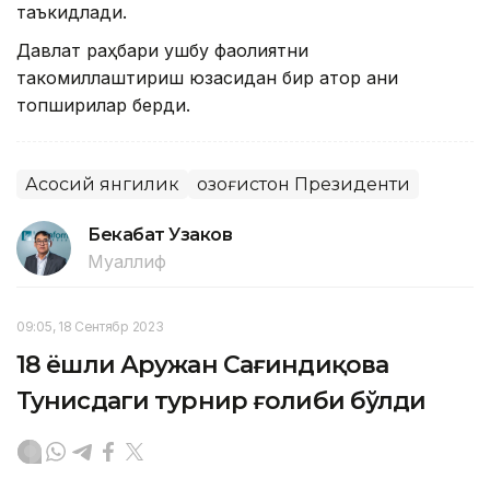
таъкидлади.
Давлат раҳбари ушбу фаолиятни
такомиллаштириш юзасидан бир қатор аниқ
топшириқлар берди.
Асосий янгилик
Қозоғистон Президенти
Бекабат Узаков
Муаллиф
09:05, 18 Сентябр 2023
18 ёшли Аружан Сағиндиқова
Тунисдаги турнир ғолиби бўлди