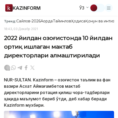
KAZINFORM
ЎЗ
Сайлов-2026
Ақорда
Тайинлов
Ҳодиса
Қонун ва интизо
Тренд:
18:43, 03 Декабр 2021
2022 йилдан Қозоғистонда 10 йилдан
ортиқ ишлаган мактаб
директорлари алмаштирилади
NUR-SULTAN. Kazinform – Қозоғистон таълим ва фан
вазири Асхат Аймағамбетов мактаб
директорларини ротация қилиш чора-тадбирлари
ҳақида маълумот бериб ўтди, деб хабар беради
Kazinform мухбири.