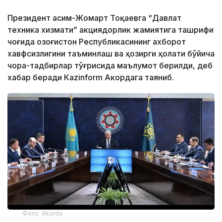
Президент Қасим-Жомарт Тоқаевга “Давлат
техника хизмати” акциядорлик жамиятига ташрифи
чоғида Қозоғистон Республикасининг ахборот
хавфсизлигини таъминлаш ва ҳозирги ҳолати бўйича
чора-тадбирлар тўғрисида маълумот берилди, деб
хабар беради Каzinform Акордага таяниб.
Фото: Akorda