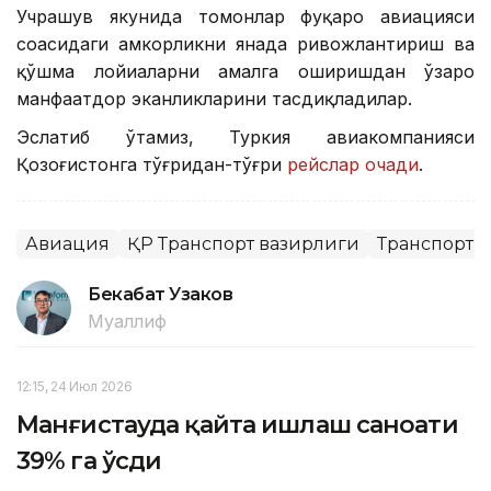
Учрашув якунида томонлар фуқаро авиацияси
соҳасидаги ҳамкорликни янада ривожлантириш ва
қўшма лойиҳаларни амалга оширишдан ўзаро
манфаатдор эканликларини тасдиқладилар.
Эслатиб ўтамиз, Туркия авиакомпанияси
Қозоғистонга тўғридан-тўғри
рейслар очади
.
Авиация
ҚР Транспорт вазирлиги
Транспорт
Бекабат Узаков
Муаллиф
12:15, 24 Июл 2026
Манғистауда қайта ишлаш саноати
39% га ўсди