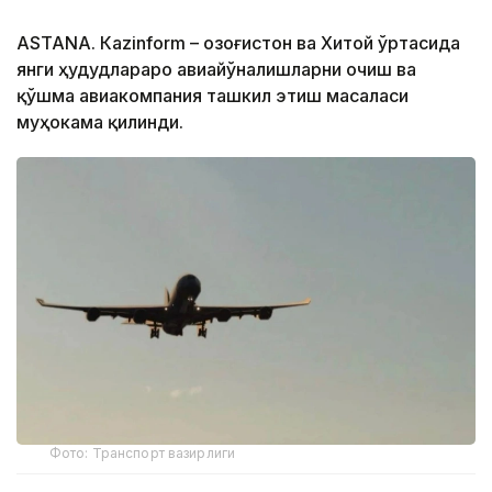
ASTANА. Кazinform – Қозоғистон ва Хитой ўртасида
янги ҳудудлараро авиайўналишларни очиш ва
қўшма авиакомпания ташкил этиш масаласи
муҳокама қилинди.
Фото: Транспорт вазирлиги