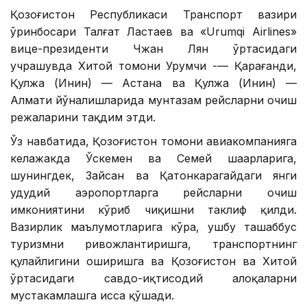
Қозоғистон Республикаси Транспорт вазири
ўринбосари Талғат Ластаев ва «Urumqi Airlines»
вице-президенти Чжан Лян ўртасидаги
учрашувда Хитой томони Урумчи -— Қарағанди,
Қулжа (Инин) — Астана ва Қулжа (Инин) —
Алмати йўналишларида мунтазам рейсларни очиш
режаларини тақдим этди.
Ўз навбатида, Қозоғистон томони авиакомпанияга
келажакда Ўскемен ва Семей шаҳарларига,
шунингдек, Зайсан ва Қатонкарагайдаги янги
ҳудудий аэропортларга рейсларни очиш
имкониятини кўриб чиқишни таклиф қилди.
Вазирлик маълумотларига кўра, ушбу ташаббус
туризмни ривожлантиришга, транспортнинг
қулайлигини оширишга ва Қозоғистон ва Хитой
ўртасидаги савдо-иқтисодий алоқаларни
мустаҳкамлашга ҳисса қўшади.