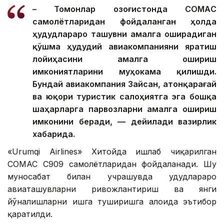
– Томонлар Қозоғистонда CОМАC
самолётларидан фойдаланган ҳолда
ҳудудлараро ташувни амалга оширадиган
қўшма ҳудудий авиакомпанияни яратиш
лойиҳасини амалга ошириш
имкониятларини муҳокама қилишди.
Бундай авиакомпания Зайсан, Қатонқарағай
ва юқори туристик салоҳиятга эга бошқа
шаҳарларга парвозларни амалга ошириш
имконини беради, — дейилади вазирлик
хабарида.
«Urumqi Airlines» Хитойда ишлаб чиқарилган
COMAC C909 самолётларидан фойдаланади. Шу
муносабат билан учрашувда ҳудудлараро
авиаташувларни ривожлантириш ва янги
йўналишларни ишга туширишга алоҳида эътибор
қаратилди.