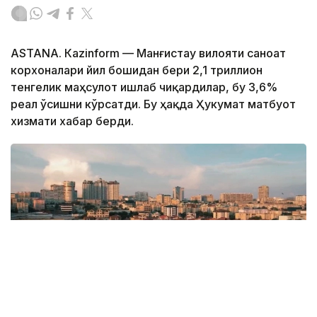
ASTANА. Кazinform — Манғистау вилояти саноат
корхоналари йил бошидан бери 2,1 триллион
тенгелик маҳсулот ишлаб чиқардилар, бу 3,6%
реал ўсишни кўрсатди. Бу ҳақда Ҳукумат матбуот
хизмати хабар берди.
Фото: Kazinform