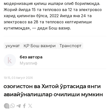
модернизация қилиш ишлари олиб борилмоқда.
Жорий йилда 15 та тепловоз ва 12 та электровоз
харид қилинган бўлса, 2022 йилда яна 24 та
электровоз ва 28 та тепловоз келтирилиши
кутилмоқда», — деди Бош вазир.
Ҳукумат
ҚР Бош вазири
Транспорт
без автора
Муаллиф
19:15, 03 Август 2026
Қозоғистон ва Хитой ўртасида янги
авиайўналишлар очилиши мумкин