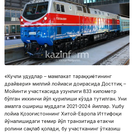
«Кучли ҳудудлар – мамлакат тараққиётининг
драйвери» миллий лойиҳаси доирасида Досттиқ –
Мойинти участкасида узунлиги 833 километр
бўлган иккинчи йўл қурилиши кўзда тутилган. Уни
амалга ошириш муддати 2021-2024 йиллар. Ушбу
лойиҳа Қозоғистоннинг Хитой-Европа Иттифоқи
йўналишидаги темир йўл транзитида етакчи
ролини сақлаб қолади, бу участканинг ўтказиш