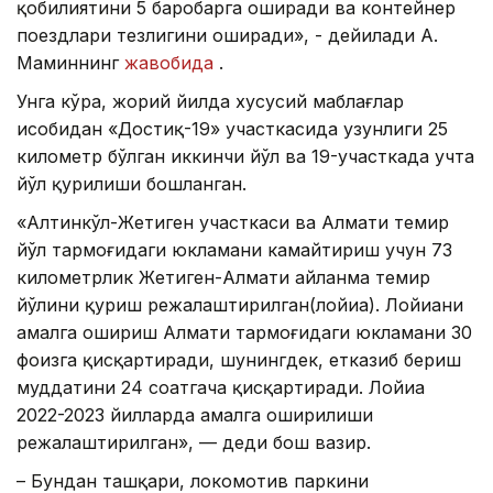
қобилиятини 5 баробарга оширади ва контейнер
поездлари тезлигини оширади», - дейилади А.
Маминнинг
жавобида
.
Унга кўра, жорий йилда хусусий маблағлар
ҳисобидан «Достиқ-19» участкасида узунлиги 25
километр бўлган иккинчи йўл ва 19-участкада учта
йўл қурилиши бошланган.
«Алтинкўл-Жетиген участкаси ва Алмати темир
йўл тармоғидаги юкламани камайтириш учун 73
километрлик Жетиген-Алмати айланма темир
йўлини қуриш режалаштирилган(лойиҳа). Лойиҳани
амалга ошириш Алмати тармоғидаги юкламани 30
фоизга қисқартиради, шунингдек, етказиб бериш
муддатини 24 соатгача қисқартиради. Лойиҳа
2022-2023 йилларда амалга оширилиши
режалаштирилган», — деди бош вазир.
– Бундан ташқари, локомотив паркини