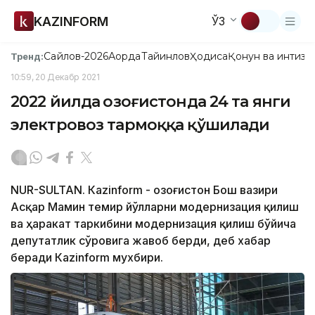
KAZINFORM
ЎЗ
Сайлов-2026
Ақорда
Тайинлов
Ҳодиса
Қонун ва интизо
Тренд:
10:59, 20 Декабр 2021
2022 йилда Қозоғистонда 24 та янги
электровоз тармоққа қўшилади
NUR-SULTAN. Кazinform - Қозоғистон Бош вазири
Асқар Мамин темир йўлларни модернизация қилиш
ва ҳаракат таркибини модернизация қилиш бўйича
депутатлик сўровига жавоб берди, деб хабар
беради Кazinform мухбири.