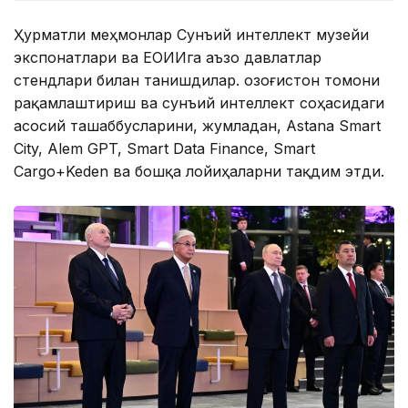
Ҳурматли меҳмонлар Сунъий интеллект музейи
экспонатлари ва ЕОИИга аъзо давлатлар
стендлари билан танишдилар. Қозоғистон томони
рақамлаштириш ва сунъий интеллект соҳасидаги
асосий ташаббусларини, жумладан, Astana Smart
City, Alem GPT, Smart Data Finance, Smart
Cargo+Keden ва бошқа лойиҳаларни тақдим этди.