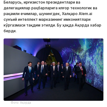
Беларусь, Қирғизистон президентлари ва
делегациялар раҳбарларига илғор технологик ва
рақамли ечимлар, шунингдек, Халқаро Alem.ai
сунъий интеллект марказининг имкониятлари
кўргазмаси тақдим этилди. Бу ҳақда Ақорда хабар
берди.
Фото: Ақорда