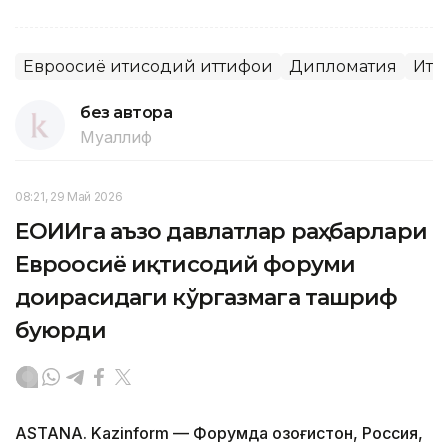
Евроосиё иқтисодий иттифоқи
Дипломатия
Иқт
без автора
Муаллиф
08:21, 29 Май 2026
ЕОИИга аъзо давлатлар раҳбарлари
Евроосиё иқтисодий форуми
доирасидаги кўргазмага ташриф
буюрди
ASTANA. Kazinform — Форумда Қозоғистон, Россия,