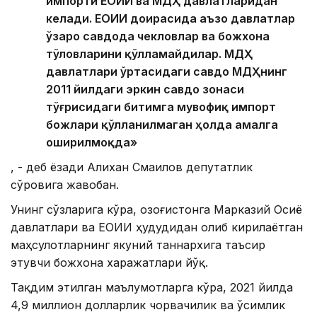
импорти ЕОИИ ва МДҲ давлатларидан
келади. ЕОИИ доирасида аъзо давлатлар
ўзаро савдода чекловлар ва божхона
тўловларини қўлламайдилар. МДҲ
давлатлари ўртасидаги савдо МДҲнинг
2011 йилдаги эркин савдо зонаси
тўғрисидаги битимга мувофиқ импорт
божлари қўлланилмаган ҳолда амалга
оширилмоқда»
, - деб ёзади Алихан Смаилов депутатлик
сўровига жавобан.
Унинг сўзларига кўра, Қозоғистонга Марказий Осиё
давлатлари ва ЕОИИ ҳудудидан олиб кирилаётган
маҳсулотларнинг якуний таннархига таъсир
этувчи божхона харажатлари йўқ.
Тақдим этилган маълумотларга кўра, 2021 йилда
4,9 миллион долларлик чорвачилик ва ўсимлик