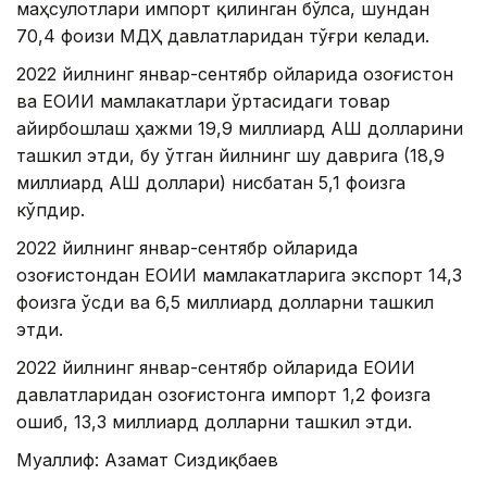
маҳсулотлари импорт қилинган бўлса, шундан
70,4 фоизи МДҲ давлатларидан тўғри келади.
2022 йилнинг январ-сентябр ойларида Қозоғистон
ва ЕОИИ мамлакатлари ўртасидаги товар
айирбошлаш ҳажми 19,9 миллиард АҚШ долларини
ташкил этди, бу ўтган йилнинг шу даврига (18,9
миллиард АҚШ доллари) нисбатан 5,1 фоизга
кўпдир.
2022 йилнинг январ-сентябр ойларида
Қозоғистондан ЕОИИ мамлакатларига экспорт 14,3
фоизга ўсди ва 6,5 ​​миллиард долларни ташкил
этди.
2022 йилнинг январ-сентябр ойларида ЕОИИ
давлатларидан Қозоғистонга импорт 1,2 фоизга
ошиб, 13,3 миллиард долларни ташкил этди.
Муаллиф: Азамат Сиздиқбаев