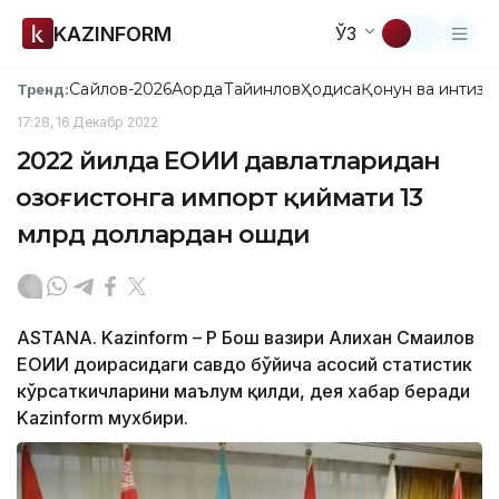
KAZINFORM
ЎЗ
Сайлов-2026
Ақорда
Тайинлов
Ҳодиса
Қонун ва интизо
Тренд:
17:28, 16 Декабр 2022
2022 йилда ЕОИИ давлатларидан
Қозоғистонга импорт қиймати 13
млрд доллардан ошди
ASTANA. Kazinform – ҚР Бош вазири Алихан Смаилов
ЕОИИ доирасидаги савдо бўйича асосий статистик
кўрсаткичларини маълум қилди, дея хабар беради
Kazinform мухбири.