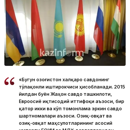
«Бугун Қозоғистон халқаро савдонинг
тўлақонли иштирокчиси ҳисобланади. 2015
йилдан буён Жаҳон савдо ташкилоти,
Евроосиё иқтисодий иттифоқи аъзоси, бир
қатор икки ва кўп томонлама эркин савдо
шартномалари аъзоси. Озиқ-овқат ва
озиқ-овқат маҳсулотларининг асосий