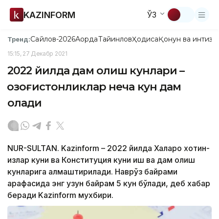
KAZINFORM
ЎЗ
Сайлов-2026
Ақорда
Тайинлов
Ҳодиса
Қонун ва интизо
Тренд:
15:15, 27 Декабр 2021
2022 йилда дам олиш кунлари –
Қозоғистонликлар неча кун дам
олади
NUR-SULTAN. Kazinform – 2022 йилда Халқаро хотин-
қизлар куни ва Конституция куни иш ва дам олиш
кунларига алмаштирилади. Наврўз байрами
арафасида энг узун байрам 5 кун бўлади, деб хабар
беради Kazinform мухбири.