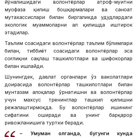
йўналишидаги волонтёрлар атроф-муҳитни
муҳофаза қилиш бошқармалари ва саноат
мутахассислари билан биргаликда ҳудудлардаги
экологик муаммоларни ҳал қилишда иштирок
этадилар.
Таълим соҳасидаги волонтёрлар таълим бўлимлари
билан, тиббиёт соҳасидаги волонтёрлар эса
соғлиқни сақлаш ташкилотлари ва шифокорлар
билан ишлайди.
Шунингдек, давлат органлари ўз ваколатлари
доирасида волонтёрлар ташкилотлари билан
мунтазам алоқалар ўрнатишни ва волонтёрлар
учун махсус тренинглар ташкил қилишни
режалаштирмоқда. Бу волонтёрлар ишининг
сифатини оширади ва унинг барқарор
ривожланишига туртки беради.
– Умуман олганда, бугунги кунда