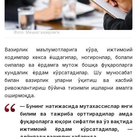
Фото: Меҳнат вазирлиги
Вазирлик маълумотларига кўра, ижтимоий
ходимлар кекса ёшдагилар, ногиронлар, болали
оилалар ва ёрдамга муҳтож бошқа фуқароларга
кундалик ёрдам кўрсатадилар. Шу муносабат
билан вазирлик уларни ўқитиш ва касбий
ривожлантириш бўйича тизимли ишларни амалга
оширмоқда.
— Бунинг натижасида мутахассислар янги
билим ва тажриба орттирадилар ҳамда
фуқароларга юқори сифатли ва ўз вақтида
ижтимоий ёрдам кўрсатадилар, —
дейилади вазирлик хабарида.