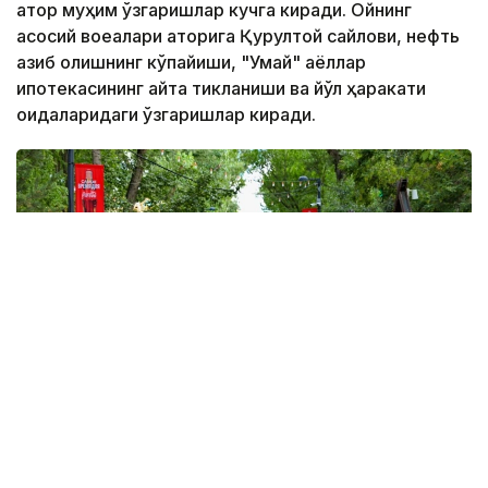
қатор муҳим ўзгаришлар кучга киради. Ойнинг
асосий воқеалари қаторига Қурултой сайлови, нефть
қазиб олишнинг кўпайиши, "Умай" аёллар
ипотекасининг қайта тикланиши ва йўл ҳаракати
қоидаларидаги ўзгаришлар киради.
Фото: Виктор Федюнин / Kazinform