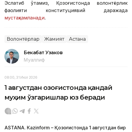
Эслатиб ўтамиз, Қозоғистонда волонтёрлик
фаолияти конституциявий даражада
мустаҳкамланади
.
Волонтёрлар
Жамият
Астана
Бекабат Узаков
Муаллиф
08:00, 31 Июл 2026
1 августдан Қозоғистонда қандай
муҳим ўзгаришлар юз беради
ASTANА. Кazinform – Қозоғистонда 1 августдан бир