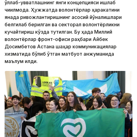
қўллаб-қувватлашнинг янги концепцияси ишлаб
чиқилмоқда. Ҳужжатда волонтёрлар ҳаракатини
янада ривожлантиришнинг асосий йўналишлари
белгилаб берилган ва секторал волонтёрликни
кучайтириш кўзда тутилган. Бу ҳақда Миллий
волонтёрлар фронт-офиси раҳбари Айбек
Досимбетов Астана шаҳар коммуникациялар
хизматида бўлиб ўтган матбуот анжуманида
маълум қилди.