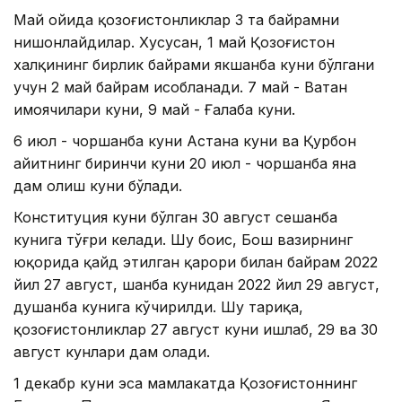
Май ойида қозоғистонликлар 3 та байрамни
нишонлайдилар. Хусусан, 1 май Қозоғистон
халқининг бирлик байрами якшанба куни бўлгани
учун 2 май байрам ҳисобланади. 7 май - Ватан
ҳимоячилари куни, 9 май - Ғалаба куни.
6 июл - чоршанба куни Астана куни ва Қурбон
ҳайитнинг биринчи куни 20 июл - чоршанба яна
дам олиш куни бўлади.
Конституция куни бўлган 30 август сешанба
кунига тўғри келади. Шу боис, Бош вазирнинг
юқорида қайд этилган қарори билан байрам 2022
йил 27 август, шанба кунидан 2022 йил 29 август,
душанба кунига кўчирилди. Шу тариқа,
қозоғистонликлар 27 август куни ишлаб, 29 ва 30
август кунлари дам олади.
1 декабр куни эса мамлакатда Қозоғистоннинг