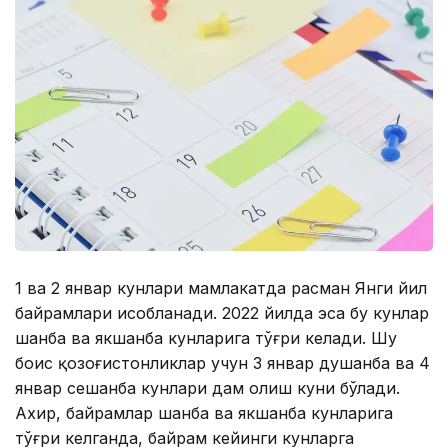
1 ва 2 январ кунлари мамлакатда расман Янги йил
байрамлари ҳисобланади. 2022 йилда эса бу кунлар
шанба ва якшанба кунларига тўғри келади. Шу
боис қозоғистонликлар учун 3 январ душанба ва 4
январ сешанба кунлари дам олиш куни бўлади.
Ахир, байрамлар шанба ва якшанба кунларига
тўғри келганда, байрам кейинги кунларга