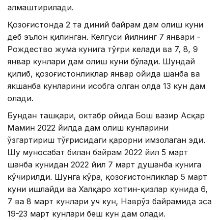
алмаштирилади.
Қозоғистонда 2 та диний байрам дам олиш куни
деб эълон қилинган. Келгуси йилнинг 7 январи -
Рождество жума кунига тўғри келади ва 7, 8, 9
январ кунлари дам олиш куни бўлади. Шундай
қилиб, қозоғистонликлар январ ойида шанба ва
якшанба кунларини ҳисобга олган ҳолда 13 кун дам
олади.
Бундан ташқари, октабр ойида Бош вазир Асқар
Мамин 2022 йилда дам олиш кунларини
ўзгартириш тўғрисидаги қарорни имзолаган эди.
Шу муносабат билан байрам 2022 йил 5 март
шанба кунидан 2022 йил 7 март душанба кунига
кўчирилди. Шунга кўра, қозоғистонликлар 5 март
куни ишлайди ва Халқаро хотин-қизлар кунида 6,
7 ва 8 март кунлари уч кун, Наврўз байрамида эса
19-23 март кунлари беш кун дам олади.