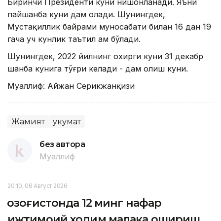
Биринчи Президенти куни нишонланади. Яъни
пайшанба куни дам олади. Шунингдек,
Мустақиллик байрами муносабати билан 16 дан 19
гача уч кунлик таътил ҳам бўлади.
Шунингдек, 2022 йилнинг охирги куни 31 декабр
шанба кунига тўғри келади - дам олиш куни.
Муаллиф: Айжан Серикжанқизи
Жамият
Ҳукумат
без автора
Муаллиф
20:10, 06 Август 2026
Қозоғистонда 12 минг нафар
ижтимоий ходим малака ошириш