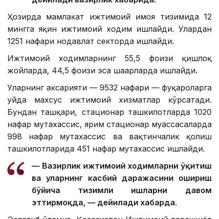
Ҳозирда мамлакат ижтимоий ҳимоя тизимида 12
мингга яқин ижтимоий ходим ишлайди. Улардан
1251 нафари нодавлат секторда ишлайди.
Ижтимоий ходимларнинг 55,5 фоизи қишлоқ
жойларда, 44,5 фоизи эса шаҳарларда ишлайди.
Уларнинг аксарияти — 9532 нафари — фуқароларга
уйда махсус ижтимоий хизматлар кўрсатади.
Бундан ташқари, стационар ташкилотларда 1020
нафар мутахассис, ярим стационар муассасаларда
998 нафар мутахассис ва вақтинчалик қолиш
ташкилотларида 451 нафар мутахассис ишлайди.
— Вазирлик ижтимоий ходимларни ўқитиш
ва уларнинг касбий даражасини ошириш
бўйича тизимли ишларни давом
эттирмоқда, — дейилади хабарда.