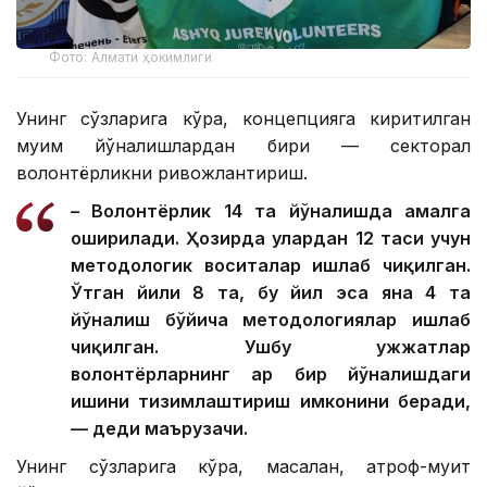
Фото: Алмати ҳокимлиги
Унинг сўзларига кўра, концепцияга киритилган
муҳим йўналишлардан бири — секторал
волонтёрликни ривожлантириш.
– Волонтёрлик 14 та йўналишда амалга
оширилади. Ҳозирда улардан 12 таси учун
методологик воситалар ишлаб чиқилган.
Ўтган йили 8 та, бу йил эса яна 4 та
йўналиш бўйича методологиялар ишлаб
чиқилган. Ушбу ҳужжатлар
волонтёрларнинг ҳар бир йўналишдаги
ишини тизимлаштириш имконини беради,
— деди маърузачи.
Унинг сўзларига кўра, масалан, атроф-муҳит