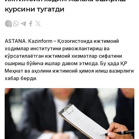
курсини тугатди
ASTANА. Кazinform – Қозоғистонда ижтимоий
ходимлар институтини ривожлантириш ва
кўрсатилаётган ижтимоий хизматлар сифатини
ошириш бўйича ишлар давом этмоқда. Бу ҳақда ҚР
Меҳнат ва аҳолини ижтимоий ҳимоя қилиш вазирлиги
хабар берди.