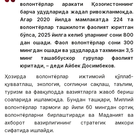
волонтёрлар ҳаракати Қозоғистоннинг
барча ҳудудларида жадал ривожланмоқда.
Агар 2020 йилда мамлакатда 224 та
волонтёрлар ташкилоти фаолият юритган
бўлса, 2025 йилга келиб уларнинг сони 800
дан ошади. Фаол волонтёрлар сони 300
мингдан ошади ва ҳудудларда тахминан 3,5
минг ташаббускор гуруҳлар фаолият
юритади, – деди Айбек Досимбеков.
Ҳозирда волонтёрлар ижтимоий қўллаб-
қувватлаш, экология, соғлиқни сақлаш, таълим,
туризм ва фавқулодда вазиятларга жавоб бериш
соҳаларида ишламоқда. Бундан ташқари, Миллий
волонтёрлар тармоғи ҳар йили 60 мингдан ортиқ
волонтёрларни бирлаштиради ва Маданият ва
ахборот вазирлигининг стратегик ҳамкори
сифатида ишлайди.