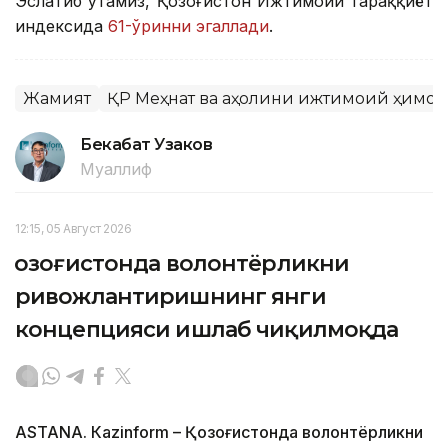
Эслатиб ўтамиз, Қозоғистон Ижтимоий тараққиёт
индексида
61-ўринни эгаллади
.
Жамият
ҚР Меҳнат ва аҳолини ижтимоий ҳимо
Бекабат Узаков
Муаллиф
12:15, 05 Август 2026
Қозоғистонда волонтёрликни
ривожлантиришнинг янги
концепцияси ишлаб чиқилмоқда
ASTANА. Кazinform – Қозоғистонда волонтёрликни