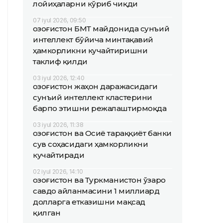
лойиҳаларни кўриб чиқди
07 iyul 2026, 09:50
Қозоғистон БМТ майдонида сунъий
интеллект бўйича минтақавий
ҳамкорликни кучайтиришни
таклиф қилди
03 iyul 2026, 12:40
Қозоғистон жаҳон даражасидаги
сунъий интеллект кластерини
барпо этишни режалаштирмоқда
03 iyul 2026, 11:38
Қозоғистон ва Осиё тараққиёт банки
сув соҳасидаги ҳамкорликни
кучайтиради
02 iyul 2026, 14:10
Қозоғистон ва Туркманистон ўзаро
савдо айланмасини 1 миллиард
долларга етказишни мақсад
қилган