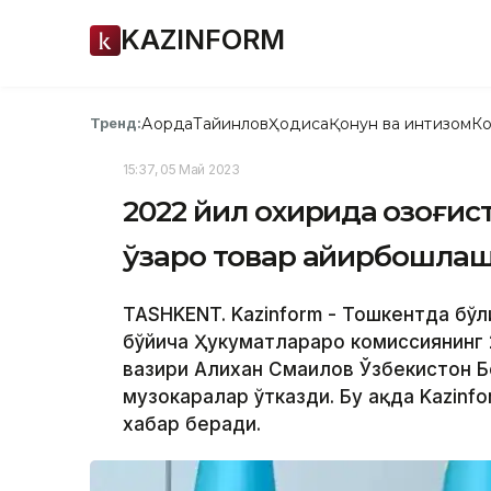
KAZINFORM
Ақорда
Тайинлов
Ҳодиса
Қонун ва интизом
Ко
Тренд:
15:37, 05 Май 2023
2022 йил охирида Қозоғис
ўзаро товар айирбошлаш
TASHKENT. Kazinform - Тошкентда бўл
бўйича Ҳукуматлараро комиссиянинг
вазири Алихан Смаилов Ўзбекистон Б
музокаралар ўтказди. Бу ҳақда Kazin
хабар беради.