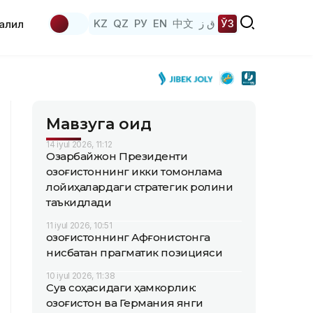
KZ
QZ
РУ
EN
中文
ق ز
ЎЗ
аҳлил
Мавзуга оид
14 iyul 2026, 11:12
Озарбайжон Президенти
Қозоғистоннинг икки томонлама
лойиҳалардаги стратегик ролини
таъкидлади
11 iyul 2026, 10:51
Қозоғистоннинг Афғонистонга
нисбатан прагматик позицияси
10 iyul 2026, 11:38
Сув соҳасидаги ҳамкорлик:
Қозоғистон ва Германия янги