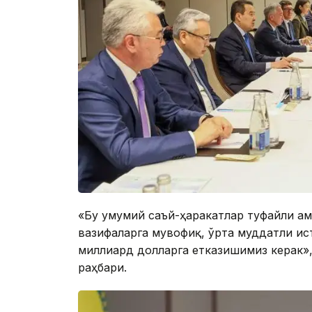
«Бу умумий саъй-ҳаракатлар туфайли а
вазифаларга мувофиқ, ўрта муддатли и
миллиард долларга етказишимиз керак»,
раҳбари.