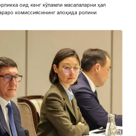
орликка оид кенг кўламли масалаларни ҳал
лараро комиссиясининг алоҳида ролини