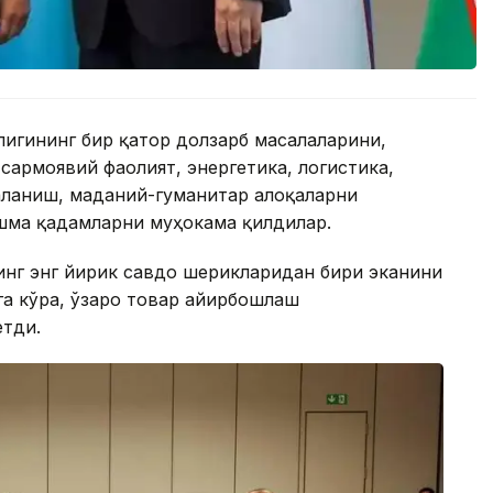
лигининг бир қатор долзарб масалаларини,
сармоявий фаолият, энергетика, логистика,
аланиш, маданий-гуманитар алоқаларни
шма қадамларни муҳокама қилдилар.
инг энг йирик савдо шерикларидан бири эканини
га кўра, ўзаро товар айирбошлаш
етди.