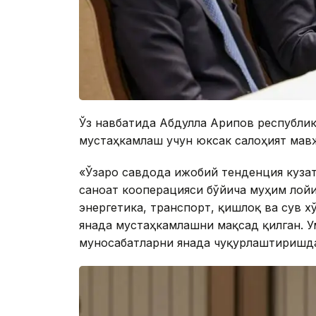
Ўз навбатида Абдулла Арипов республик
мустаҳкамлаш учун юксак салоҳият мав
«Ўзаро савдода ижобий тенденция куза
саноат кооперацияси бўйича муҳим лойи
энергетика, транспорт, қишлоқ ва сув 
янада мустаҳкамлашни мақсад қилган. У
муносабатларни янада чуқурлаштиришда