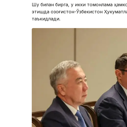
Шу билан бирга, у икки томонлама ҳамк
этишда Қозоғистон-Ўзбекистон Ҳукумат
таъкидлади.