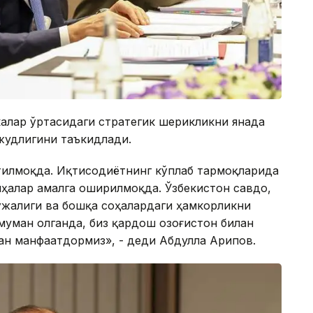
алар ўртасидаги стратегик шерикликни янада
жудлигини таъкидлади.
тилмоқда. Иқтисодиётнинг кўплаб тармоқларида
ҳалар амалга оширилмоқда. Ўзбекистон савдо,
хўжалиги ва бошқа соҳалардаги ҳамкорликни
муман олганда, биз қардош Қозоғистон билан
н манфаатдормиз», - деди Абдулла Арипов.