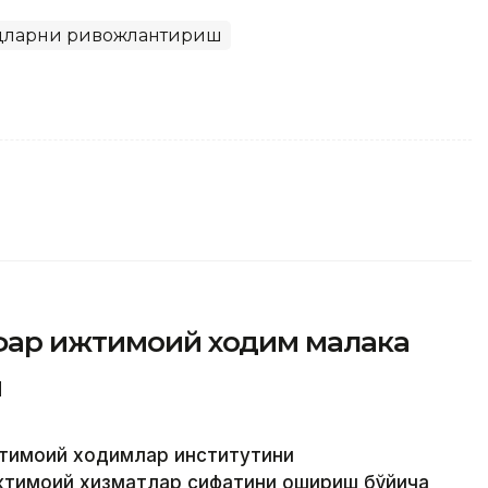
удларни ривожлантириш
афар ижтимоий ходим малака
и
жтимоий ходимлар институтини
жтимоий хизматлар сифатини ошириш бўйича