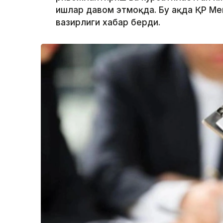
ишлар давом этмоқда. Бу ҳақда ҚР Меҳ
вазирлиги хабар берди.