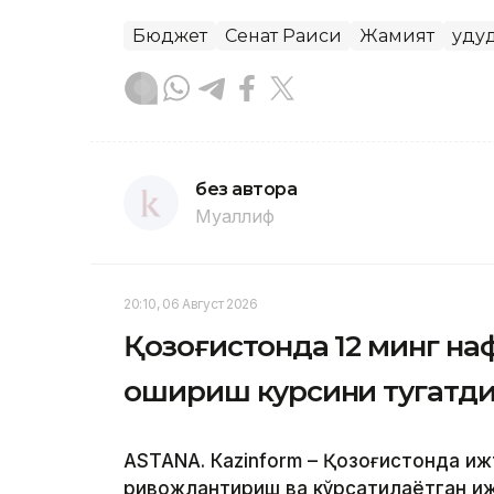
Бюджет
Сенат Раиси
Жамият
Ҳуд
без автора
Муаллиф
20:10, 06 Август 2026
Қозоғистонда 12 минг н
ошириш курсини тугатд
ASTANА. Кazinform – Қозоғистонда и
ривожлантириш ва кўрсатилаётган и