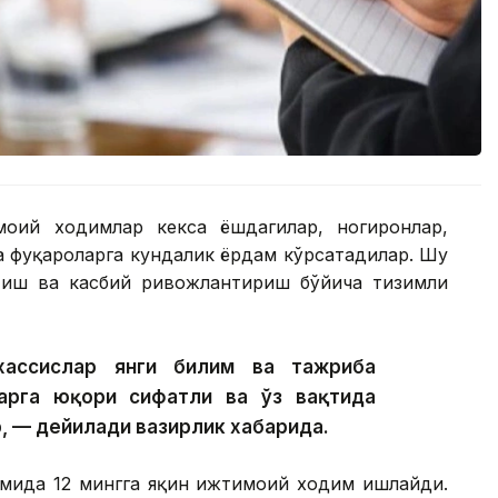
моий ходимлар кекса ёшдагилар, ногиронлар,
а фуқароларга кундалик ёрдам кўрсатадилар. Шу
тиш ва касбий ривожлантириш бўйича тизимли
хассислар янги билим ва тажриба
арга юқори сифатли ва ўз вақтида
, — дейилади вазирлик хабарида.
имида 12 мингга яқин ижтимоий ходим ишлайди.