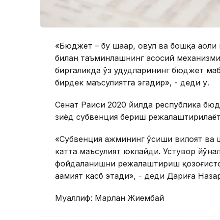
«Бюджет – бу шаҳар, овул ва бошқа аҳол
билан таъминлашнинг асосий механизми.
биргаликда ўз ҳудудларининг бюджет ма
бирдек маъсулиятга эгадир», - деди у.
Сенат Раиси 2020 йилда республика бюд
зиёд субвенция бериш режалаштирилаёт
«Субвенция ҳажмининг ўсиши вилоят ва 
катта маъсулият юклайди. Устувор йўна
фойдаланишни режалаштириш қозоғистон
аҳамият касб этади», - деди Дариға Наза
Муаллиф: Марлан Жиембай