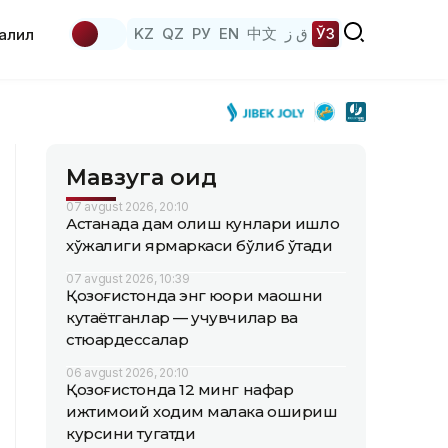
KZ
QZ
РУ
EN
中文
ق ز
ЎЗ
аҳлил
Мавзуга оид
07 avgust 2026, 20:10
Астанада дам олиш кунлари қишлоқ
хўжалиги ярмаркаси бўлиб ўтади
07 avgust 2026, 10:39
Қозоғистонда энг юқори маошни
кутаётганлар — учувчилар ва
стюардессалар
06 avgust 2026, 20:10
Қозоғистонда 12 минг нафар
ижтимоий ходим малака ошириш
курсини тугатди