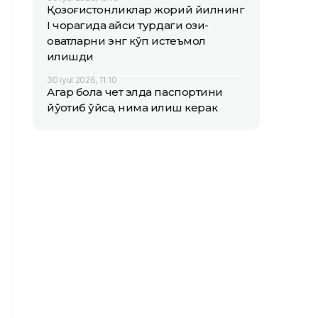
Қозоғистонликлар жорий йилнинг
I чорагида қайси турдаги озиқ-
овқатларни энг кўп истеъмол
қилишди
30 iyul 2026, 11:10
Агар бола чет элда паспортини
йўқотиб қўйса, нима қилиш керак