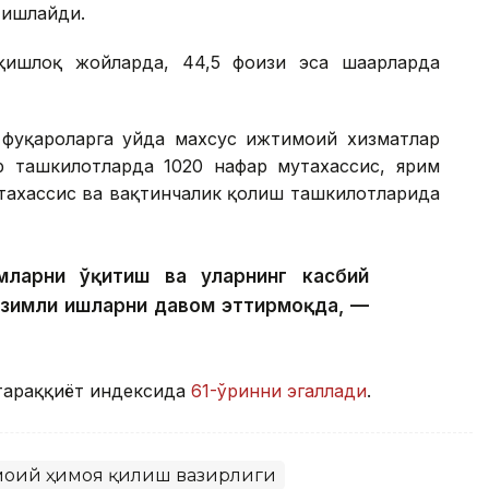
 ишлайди.
ишлоқ жойларда, 44,5 фоизи эса шаҳарларда
фуқароларга уйда махсус ижтимоий хизматлар
р ташкилотларда 1020 нафар мутахассис, ярим
тахассис ва вақтинчалик қолиш ташкилотларида
ларни ўқитиш ва уларнинг касбий
изимли ишларни давом эттирмоқда, —
тараққиёт индексида
61-ўринни эгаллади
.
моий ҳимоя қилиш вазирлиги