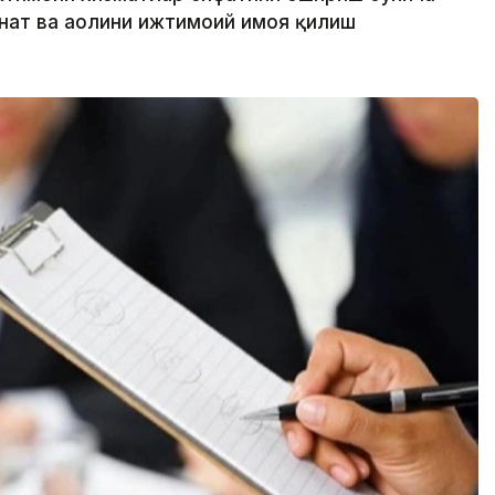
нат ва аҳолини ижтимоий ҳимоя қилиш