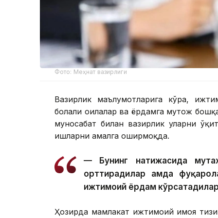
Фото: Меҳнат вазирлиги
Вазирлик маълумотларига кўра, ижти
болали оилалар ва ёрдамга муҳтож бошқ
муносабат билан вазирлик уларни ўқи
ишларни амалга оширмоқда.
— Бунинг натижасида мута
орттирадилар ҳамда фуқарол
ижтимоий ёрдам кўрсатадилар
Ҳозирда мамлакат ижтимоий ҳимоя тиз