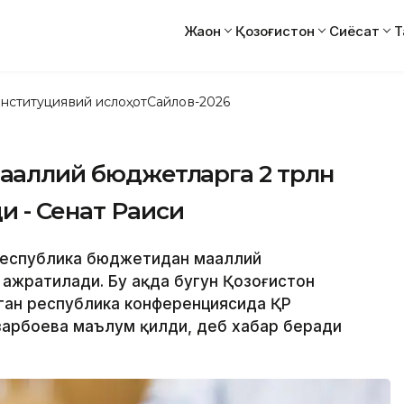
Жаҳон
Қозоғистон
Сиёсат
Т
нституциявий ислоҳот
Сайлов-2026
аҳаллий бюджетларга 2 трлн
и - Сенат Раиси
 республика бюджетидан маҳаллий
ажратилади. Бу ҳақда бугун Қозоғистон
ган республика конференциясида ҚР
зарбоева маълум қилди, деб хабар беради