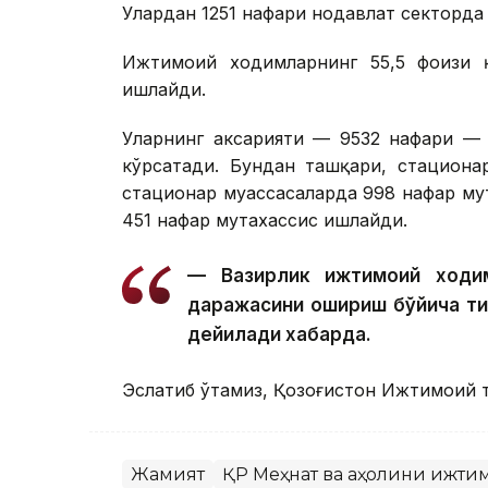
Улардан 1251 нафари нодавлат секторда
Ижтимоий ходимларнинг 55,5 фоизи қ
ишлайди.
Уларнинг аксарияти — 9532 нафари — 
кўрсатади. Бундан ташқари, стациона
стационар муассасаларда 998 нафар му
451 нафар мутахассис ишлайди.
— Вазирлик ижтимоий ходим
даражасини ошириш бўйича т
дейилади хабарда.
Эслатиб ўтамиз, Қозоғистон Ижтимоий 
Жамият
ҚР Меҳнат ва аҳолини ижти