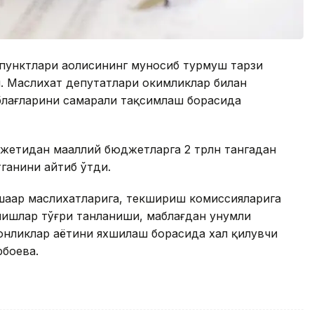
и пунктлари аҳолисининг муносиб турмуш тарзи
 Маслихат депутатлари ҳокимликлар билан
блағларини самарали тақсимлаш борасида
жетидан маҳаллий бюджетларга 2 трлн тангадан
ганини айтиб ўтди.
шаҳар маслихатларига, текшириш комиссияларига
лишлар тўғри танланиши, маблағдан унумли
ликлар ҳаётини яхшилаш борасида хал қилувчи
рбоева.