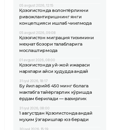
05 avgust 2026, 12:15
Қозоғистонда волонтёрликни
ривожлантиришнинг янги
концепцияси ишлаб чиқилмоқда
05 avgust 2026, 09:08
Қозоғистон миграция тизимини
меҳнат бозори талабларига
мослаштирмоқда
01 avgust 2026, 08:00
Қозоғистонда уй-жой ижараси
нархлари қайси ҳудудда қандай
31 iyul 2026, 18:17
Бу йил қарийб 450 минг болага
мактабга тайёргарлик кўришда
ёрдам берилади — вазирлик
31 iyul 2026, 08:00
1 августдан Қозоғистонда қандай
муҳим ўзгаришлар юз беради
30 iyul 2026, 15:19