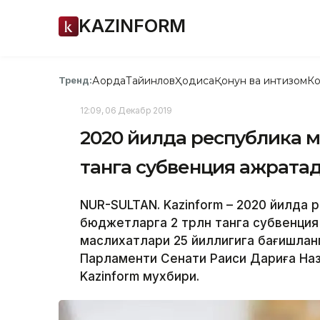
KAZINFORM
Ақорда
Тайинлов
Ҳодиса
Қонун ва интизом
Ко
Тренд:
12:09, 06 Декабр 2019
2020 йилда республика м
танга субвенция ажратад
NUR-SULTAN. Kazinform – 2020 йилда
бюджетларга 2 трлн танга субвенция 
маслихатлари 25 йиллигига бағишлан
Парламенти Сенати Раиси Дариға На
Kazinform мухбири.