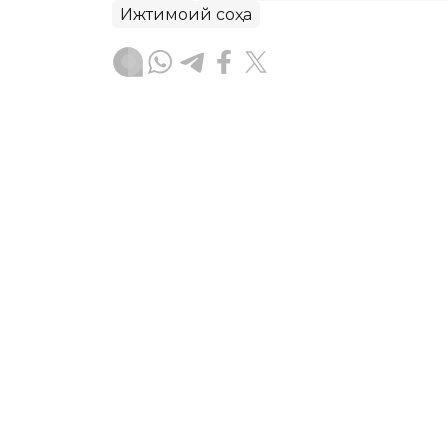
Ижтимоий соҳа
Бекабат Узаков
Муаллиф
12:15, 05 Август 2026
Қозоғистонда волонтёр
янги концепцияси ишла
ASTANА. Кazinform – Қозоғистонда в
концепцияси ишлаб чиқилмоқда. Ҳужж