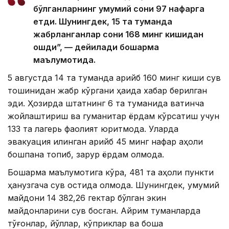
бўлганларнинг умумий сони 97 нафарга
етди. Шунингдек, 15 та туманда
жабрланганлар сони 168 минг кишидан
ошди”, — дейилади бошқарма
маълумотида.
5 августда 14 та туманда қарийб 160 минг киши сув
тошқинидан жабр кўргани ҳақида хабар берилган
эди. Ҳозирда штатнинг 6 та туманида вақтинча
жойлаштириш ва гуманитар ёрдам кўрсатиш учун
133 та лагерь фаолият юритмоқда. Уларда
эвакуация қилинган қарийб 45 минг нафар аҳоли
бошпана топиб, зарур ёрдам олмоқда.
Бошқарма маълумотига кўра, 481 та аҳоли пункти
ҳанузгача сув остида қолмоқда. Шунингдек, умумий
майдони 14 382,26 гектар бўлган экин
майдонларини сув босган. Айрим туманларда
тўғонлар, йўллар, кўприклар ва бошқа