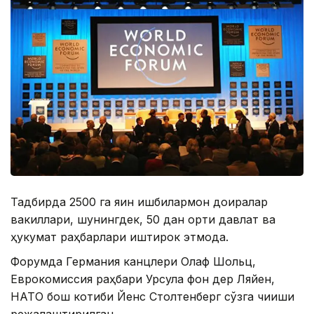
Тадбирда 2500 га яқин ишбилармон доиралар
вакиллари, шунингдек, 50 дан ортиқ давлат ва
ҳукумат раҳбарлари иштирок этмоқда.
Форумда Германия канцлери Олаф Шольц,
Еврокомиссия раҳбари Урсула фон дер Ляйен,
НАТО бош котиби Йенс Столтенберг сўзга чиқиши
режалаштирилган.