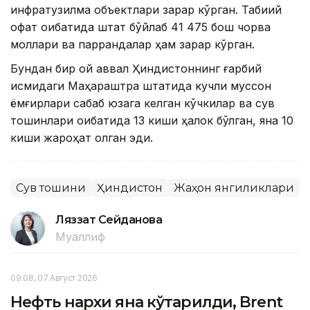
инфратузилма объектлари зарар кўрган. Табиий
офат оқибатида штат бўйлаб 41 475 бош чорва
моллари ва паррандалар ҳам зарар кўрган.
Бундан бир ой аввал Ҳиндистоннинг ғарбий
қисмидаги Маҳараштра штатида кучли муссон
ёмғирлари сабаб юзага келган кўчкилар ва сув
тошқинлари оқибатида 13 киши ҳалок бўлган, яна 10
киши жароҳат олган эди.
Сув тошқини
Ҳиндистон
Жаҳон янгиликлари
Ляззат Сейданова
Муаллиф
09:08, 07 Август 2026
Нефть нархи яна кўтарилди, Brent