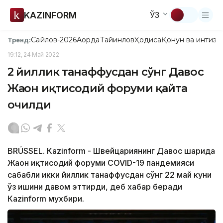
KAZINFORM
ЎЗ
Сайлов-2026
Ақорда
Тайинлов
Ҳодиса
Қонун ва интизо
Тренд:
19:12, 24 Май 2022
2 йиллик танаффусдан сўнг Давос
Жаҳон иқтисодий форуми қайта
очилди
BRÚSSEL. Кazinform - Швейцариянинг Давос шаҳрида
Жаҳон иқтисодий форуми COVID-19 пандемияси
сабабли икки йиллик танаффусдан сўнг 22 май куни
ўз ишини давом эттирди, деб хабар беради
Кazinform мухбири.