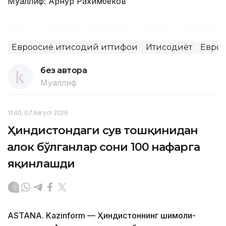
Муаллиф: Арнур Рахимбеков
Евроосиё иқтисодий иттифоқи
Иқтисодиёт
Евро
без автора
Муаллиф
11:40, 07 Август 2026
Ҳиндистондаги сув тошқинидан
ҳалок бўлганлар сони 100 нафарга
яқинлашди
ASTANA. Kazinform — Ҳиндистоннинг шимоли-