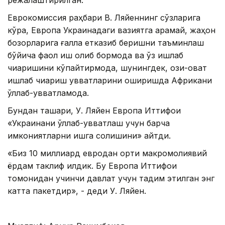
Еврокомиссия раҳбари В. Ляйеннинг сўзларига
кўра, Европа Украинадаги вазиятга қарамай, жаҳон
бозорларига ғалла етказиб беришни таъминлаш
бўйича фаол иш олиб бормоқда ва ўз ишлаб
чиқаришини кўпайтирмоқда, шунингдек, озиқ-овқат
ишлаб чиқариш қувватларини оширишда Африкани
қўллаб-қувватламоқда.
Бундан ташқари, У. Ляйен Европа Иттифоқи
«Украинани қўллаб-қувватлаш учун барча
имкониятларни ишга солишини» айтди.
«Биз 10 миллиард евродан ортиқ макромолиявий
ёрдам таклиф қилдик. Бу Европа Иттифоқи
томонидан учинчи давлат учун тақдим этилган энг
катта пакетдир», - деди У. Ляйен.