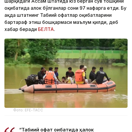
шарқидаги Ассам штатида юз берган сув тошқини
оқибатида ҳалок бўлганлар сони 97 нафарга етди. Бу
ҳақда штатнинг Табиий офатлар оқибатларини
бартараф этиш бошқармаси маълум қилди, деб
хабар беради
БЕЛТА
.
Фото: EFE-ТАСС
“Табиий офат оқибатида ҳалок