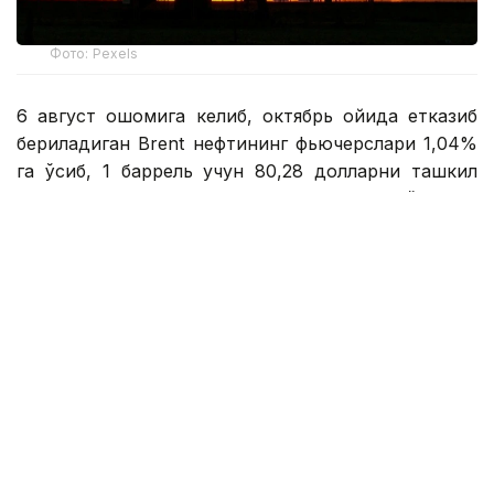
Фото: Pexels
6 август оқшомига келиб, октябрь ойида етказиб
бериладиган Brent нефтининг фьючерслари 1,04%
га ўсиб, 1 баррель учун 80,28 долларни ташкил
этди. АҚШнинг WTI нефти 0,81% га ўсиб, 1
баррель учун 75,83 долларни ташкил этди.
Reuters маълумотларига кўра, инвесторлар Эрон
ва Ўмон ўртасидаги музокаралар ҳақидаги
маълумотларни эҳтиёткорлик билан
кузатмоқдалар. Бозор иштирокчилари ҳар қандай
потенциал келишувлар қисқа муддатда геосиёсий
кескинликни юмшата олишига шубҳа қилишмоқда.
Ҳозиргача эришилган келишувларнинг аксарияти
узоқ давом этмади.