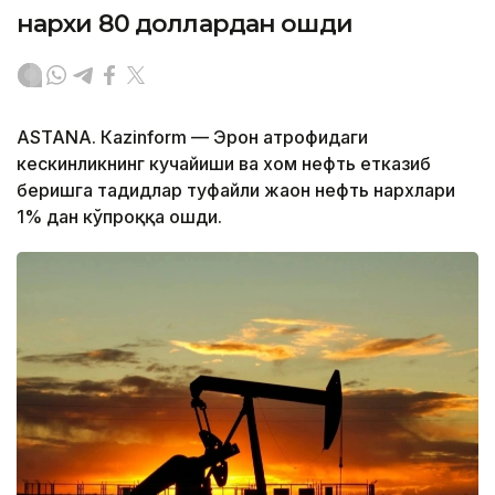
нархи 80 доллардан ошди
ASTANА. Кazinform — Эрон атрофидаги
кескинликнинг кучайиши ва хом нефть етказиб
беришга таҳдидлар туфайли жаҳон нефть нархлари
1% дан кўпроққа ошди.