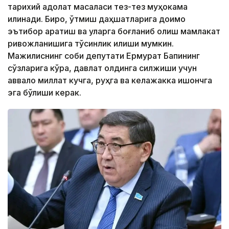
тарихий адолат масаласи тез-тез муҳокама
қилинади. Бироқ, ўтмиш даҳшатларига доимо
эътибор қаратиш ва уларга боғланиб қолиш мамлакат
ривожланишига тўсқинлик қилиши мумкин.
Мажилиснинг собиқ депутати Ермурат Бапининг
сўзларига кўра, давлат олдинга силжиши учун
аввало миллат кучга, руҳга ва келажакка ишончга
эга бўлиши керак.