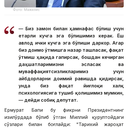
Фото: Мажилис
— Биз замон билан ҳамнафас бўлиш учун
етарли кучга эга бўлишимиз керак. Ёш
авлод ички кучга эга бўлиши даркор. Агар
биз доимо ўтмишга назар ташласак, фақат
ўтмиш ҳақида гапирсак, бошдан кечирган
даҳшатларимизни эсласак ва
муваффақиятсизликларимиз учун
айбдорларни доимий равишда қидирсак,
унда биз фақат йиғлоқи халқ
психологиясига тушиб қолишимиз мумкин,
— дейди собиқ депутат.
Ермурат Бапи бу фикрни Президентнинг
Қизилўрдада бўлиб ўтган Миллий қурултойдаги
сўзлари билан боғлайди: "Тарихий жароҳат