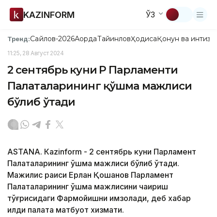
KAZINFORM
ЎЗ
Сайлов-2026
Ақорда
Тайинлов
Ҳодиса
Қонун ва интизо
Тренд:
11:25, 28 Август 2024
2 сентябрь куни ҚР Парламенти
Палаталарининг қўшма мажлиси
бўлиб ўтади
ASTANА. Кazinform - 2 сентябрь куни Парламент
Палаталарининг қўшма мажлиси бўлиб ўтади.
Мажилис раиси Ерлан Қошанов Парламент
Палаталарининг қўшма мажлисини чақириш
тўғрисидаги Фармойишни имзолади, деб хабар
қилди палата матбуот хизмати.