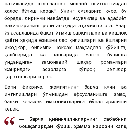
натижасида шаклланган миллий психологиядан
халос бўлиш керак". Унинг сўзларига кўра, бу
борада, биринчи навбатда, ёзувчилар ва адабиёт
вакилларининг роли алоҳида аҳамиятга эга. Улар
ўз асарларида фақат ўтмиш сарқитлари ва қишлоқ
ҳаёти ҳақида ёзишни бас қилишлари ва ёшларни
ижодкор, билимли, юксак мақсадлар қўйишга,
қалбларида ва ишларида ҳалол бўлишга
ундайдиган замонавий шаҳар романлари
жанридаги асарларга кўпроқ эътибор
қаратишлари керак.
Бапи фикрича, жамиятнинг барча кучи ва
интилишлари ўтмишдан афсусланишга эмас,
балки келажак имкониятларига йўналтирилиши
керак.
— Барча қийинчиликларнинг сабабини
бошқалардан кўриш, ҳамма нарсани халқ