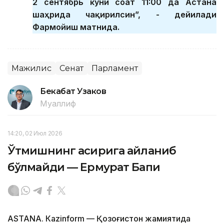
2 сентябрь куни соат 11:00 да Астана
шаҳрида чақирилсин”, - дейилади
Фармойиш матнида.
Мажилис
Сенат
Парламент
Бекабат Узаков
Муаллиф
14:20, 02 Июл 2026
Ўтмишнинг асирига айланиб
бўлмайди — Ермурат Бапи
ASTANА. Кazinform — Қозоғистон жамиятида