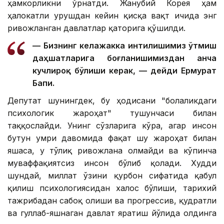
ҳамкорликни ўрнатди. Жанубий Корея ҳам
ҳалокатли урушдан кейин қисқа вақт ичида энг
ривожланган давлатлар қаторига қўшилди.
— Бизнинг келажакка интилишимиз ўтмиш
даҳшатларига боғланишимиздан анча
кучлироқ бўлиши керак, — дейди Ермурат
Бапи.
Депутат шунингдек, бу ҳодисани "болаликдаги
психологик жароҳат" тушунчаси билан
таққослайди. Унинг сўзларига кўра, агар инсон
бутун умри давомида фақат шу жароҳат билан
яшаса, у тўлиқ ривожлана олмайди ва кўпинча
муваффақиятсиз инсон бўлиб қолади. Худди
шундай, миллат ўзини қурбон сифатида қабул
қилиш психологиясидан халос бўлиши, тарихий
тажрибадан сабоқ олиши ва прогрессив, қудратли
ва гуллаб-яшнаган давлат яратиш йўлида олдинга