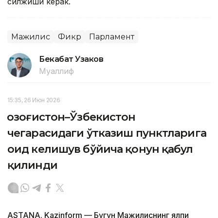
силжиши керак.
Мажилис
Фикр
Парламент
Бекабат Узаков
Муаллиф
15:35, 26 Июн 2026
Қозоғистон–Ўзбекистон
чегарасидаги ўтказиш пунктларига
оид келишув бўйича қонун қабул
қилинди
ASTANA. Kazinform — Бугун Мажилиснинг ялпи