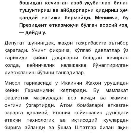
бошидан кечирган азоб-уқубатлар билан
тушунтириш ва айбдорларни қидириш ҳеч
қандай натижа бермайди. Менимча, бу
Президент етказмоқчи бўлган асосий ғоя,
— дейди у.
Депутат шунингдек, жаҳон тажрибасига эътибор
қаратади. Унинг фикрича, кўплаб давлатлар ўз
тарихида қийин даврларни бошдан кечирган
ҳолда, кейинчалик келажакка йўналтирилган
ривожланиш йўлини танладилар.
Мисол тариқасида у Иккинчи Жаҳон урушидан
кейин Германияни келтиради. Бу мамлакат
фашистик мафкурадан воз кечди ва жамият
онгини ўзгартирди. Атом бомбалари етказган
зарарга қарамай, Япония кейинчалик дунёдаги
етакчи технологик ва иқтисодий кучлардан
бирига айланди ва Қўшма Штатлар билан яқин