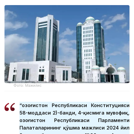
Фото: Мажилис
“Қозоғистон Республикаси Конституцияси
58-моддаси 2)-банди, 4-қисмига мувофиқ,
Қозоғистон Республикаси Парламенти
Палаталарининг қўшма мажлиси 2024 йил