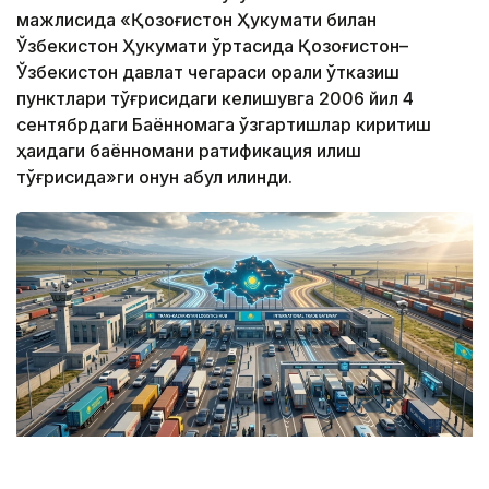
мажлисида «Қозоғистон Ҳукумати билан
Ўзбекистон Ҳукумати ўртасида Қозоғистон–
Ўзбекистон давлат чегараси орқали ўтказиш
пунктлари тўғрисидаги келишувга 2006 йил 4
сентябрдаги Баённомага ўзгартишлар киритиш
ҳақидаги баённомани ратификация қилиш
тўғрисида»ги қонун қабул қилинди.
Коллаж: Kazinform / ЖИ