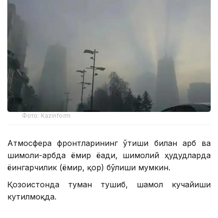
Фото: Kazinform
Атмосфера фронтларининг ўтиши билан ғарб ва
шимоли-ғарбда ёмғир ёғади, шимолий ҳудудларда
ёғингарчилик (ёмғир, қор) бўлиши мумкин.
Қозоғистонда туман тушиб, шамол кучайиши
кутилмоқда.