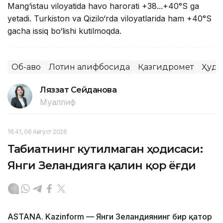
Mang‘istau viloyatida havo harorati +38...+40°S ga
yetadi. Turkiston va Qizilo‘rda viloyatlarida ham +40°S
gacha issiq bo‘lishi kutilmoqda.
Об-ҳаво
Лотин алифбосида
Қазгидромет
Ҳуду
Ляззат Сейданова
Муаллиф
16:41, 06 Август 2026
Табиатнинг кутилмаган ҳодисаси:
Янги Зеландияга қалин қор ёғди
ASTANA. Kazinform
—
Янги Зеландиянинг бир қатор