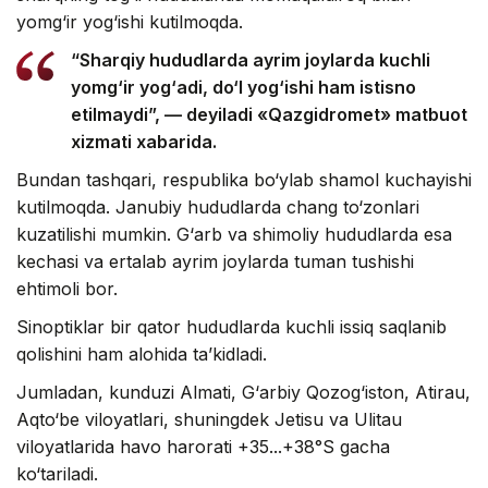
yomg‘ir yog‘ishi kutilmoqda.
“Sharqiy hududlarda ayrim joylarda kuchli
yomg‘ir yog‘adi, do‘l yog‘ishi ham istisno
etilmaydi”, — deyiladi «Qazgidromet» matbuot
xizmati xabarida.
Bundan tashqari, respublika bo‘ylab shamol kuchayishi
kutilmoqda. Janubiy hududlarda chang to‘zonlari
kuzatilishi mumkin. G‘arb va shimoliy hududlarda esa
kechasi va ertalab ayrim joylarda tuman tushishi
ehtimoli bor.
Sinoptiklar bir qator hududlarda kuchli issiq saqlanib
qolishini ham alohida ta’kidladi.
Jumladan, kunduzi Almati, G‘arbiy Qozog‘iston, Atirau,
Aqto‘be viloyatlari, shuningdek Jetisu va Ulitau
viloyatlarida havo harorati +35...+38°S gacha
ko‘tariladi.