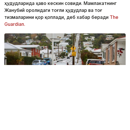
ҳудудларида ҳаво кескин совиди. Мамлакатнинг
Жанубий оролидаги тоғли ҳудудлар ва тоғ
тизмаларини қор қоплади, деб хабар беради
The
Guardian.
Фото: The Guardian
Данидин шаҳрини қалин қор қоплади, Крайстчерч
шаҳридаги Порт-Ҳиллс тоғ тизмаси ҳам оқ қорга