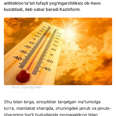
antitsiklon ta'siri tufayli yog‘ingarchiliksiz ob-havo
kuzatiladi, deb xabar beradi Kazinform.
Фото: Казгидромет
Shu bilan birga, sinoptiklar tarqatgan ma’lumotga
ko‘ra, mamlakat sharqida, shuningdek janub va janubi-
sharqning tog‘li hududlarida momaqaldiroq bilan