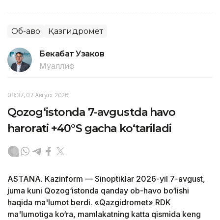
Об-ҳаво
Қазгидромет
Бекабат Узаков
Муаллиф
08:37, 07 Август 2026
Qozog‘istonda 7-avgustda havo
harorati +40°S gacha ko‘tariladi
ASTANA. Kazinform — Sinoptiklar 2026-yil 7-avgust,
juma kuni Qozog‘istonda qanday ob-havo bo‘lishi
haqida ma'lumot berdi. «Qazgidromet» RDK
ma'lumotiga ko‘ra, mamlakatning katta qismida keng