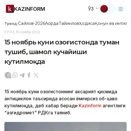
KAZINFORM
ЎЗ
Сайлов-2026
Ақорда
Тайинлов
Ҳодиса
Қонун ва интизо
Тренд:
07:03, 15 Ноябр 2023
15 ноябрь куни Қозоғистонда туман
тушиб, шамол кучайиши
кутилмоқда
15 ноябрь куни Қозоғистоннинг аксарият қисмида
антициклон таъсирида асосан ёмғирсиз об-ҳаво
кутилмоқда, деб хабар беради
Kazinform
агентлиги
“Қазгидромет” РДКга таяниб.