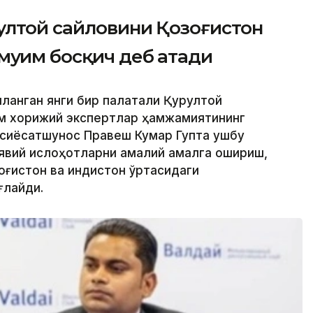
ултой сайловини Қозоғистон
уҳим босқич деб атади
гиланган янги бир палатали Қурултой
ам хорижий экспертлар ҳамжамиятининг
 сиёсатшунос Правеш Кумар Гупта ушбу
явий ислоҳотларни амалий амалга ошириш,
ғистон ва Ҳиндистон ўртасидаги
ғлайди.