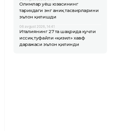
Олимлар Қуёш юзасининг
тарихдаги энг аниқ тасвирларини
эълон қилишди
06 avgust 2026, 14:41
Италиянинг 27 та шаҳрида кучли
иссиқ туфайли «қизил» хавф
даражаси эълон қилинди