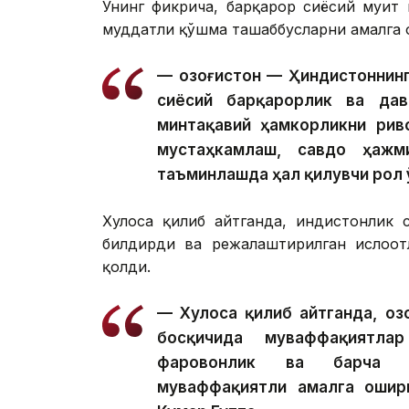
Унинг фикрича, барқарор сиёсий муҳит
муддатли қўшма ташаббусларни амалга 
— Қозоғистон — Ҳиндистоннин
сиёсий барқарорлик ва давл
минтақавий ҳамкорликни рив
мустаҳкамлаш, савдо ҳажм
таъминлашда ҳал қилувчи рол 
Хулоса қилиб айтганда, ҳиндистонлик
билдирди ва режалаштирилган ислоҳо
қолди.
— Хулоса қилиб айтганда, Қо
босқичида муваффақиятлар
фаровонлик ва барча ре
муваффақиятли амалга ошир