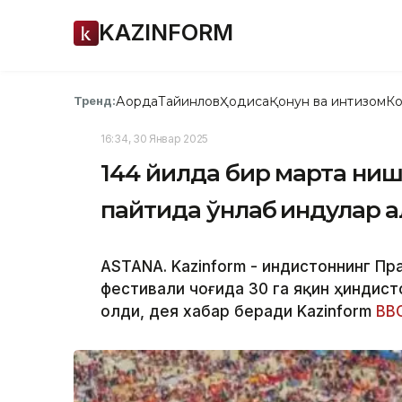
KAZINFORM
Ақорда
Тайинлов
Ҳодиса
Қонун ва интизом
Ко
Тренд:
16:34, 30 Январ 2025
144 йилда бир марта ни
пайтида ўнлаб ҳиндулар ҳ
ASTANA. Kazinform - Ҳиндистоннинг П
фестивали чоғида 30 га яқин ҳиндист
олди, дея хабар беради Kazinform
ВВ