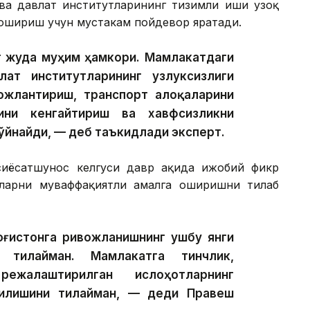
 ва давлат институтларининг тизимли иши узоқ
ошириш учун мустаҳкам пойдевор яратади.
г жуда муҳим ҳамкори. Мамлакатдаги
ат институтларининг узлуксизлиги
ожлантириш, транспорт алоқаларини
ини кенгайтириш ва хавфсизликни
ўйнайди, — деб таъкидлади эксперт.
 сиёсатшунос келгуси давр ҳақида ижобий фикр
тларни муваффақиятли амалга оширишни тилаб
зоғистонга ривожланишнинг ушбу янги
 тилайман. Мамлакатга тинчлик,
жалаштирилган ислоҳотларнинг
илишини тилайман, — деди Правеш