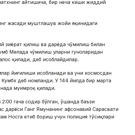
атхнинг айтишича, бир неча киши жиддий
мнинг жасади муштлашув жойи яқинидаги
ий зиёрат қилиш ва дарёда чўмилиш билан
Кумбҳ Мелада чўмилиш уларни гуноҳларидан
халос қилади, деб ҳисоблайдилар.
млар йиғилиши ҳисобланади ва уни космосдан
 Кумбх деб номланди. У 144 йилда бир марта
янада муҳимроқ қилади.
н 2:00 гача содир бўлган, ўшанда баъзи
ас дарёси Ганг Ямунанинг афсонавий Сарасвати
ам Носга етиб бориш учун полиция тўсиқлари