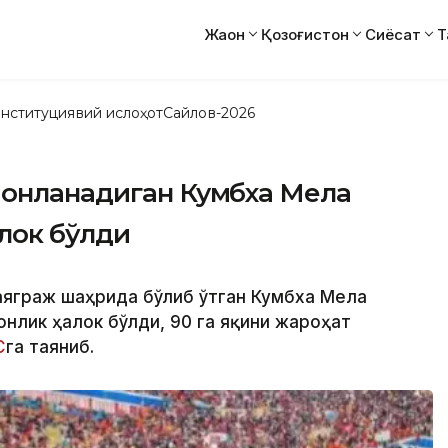
Жаҳон
Қозоғистон
Сиёсат
Т
нституциявий ислоҳот
Сайлов-2026
шонланадиган Кумбха Мела
алок бўлди
раяграж шаҳрида бўлиб ўтган Кумбха Мела
онлик ҳалок бўлди, 90 га яқини жароҳат
С
га таяниб.