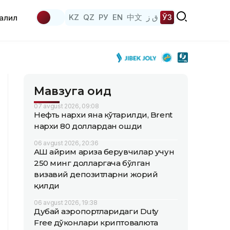
KZ
QZ
РУ
EN
中文
ق ز
ЎЗ
аҳлил
Мавзуга оид
07 avgust 2026, 09:08
Нефть нархи яна кўтарилди, Brent
нархи 80 доллардан ошди
06 avgust 2026, 20:36
АҚШ айрим ариза берувчилар учун
250 минг долларгача бўлган
визавий депозитларни жорий
қилди
06 avgust 2026, 19:38
Дубай аэропортларидаги Duty
Free дўконлари криптовалюта