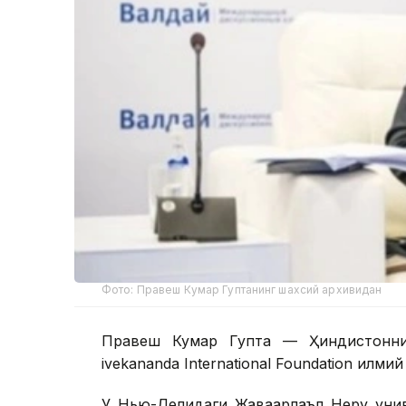
Фото: Правеш Кумар Гуптанинг шахсий архивидан
Правеш Кумар Гупта — Ҳиндистоннин
ivekananda International Foundation илми
У Нью-Деҳлидаги Жаваҳарлаъл Неру ун