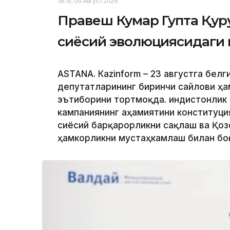
18:15, 05 Август 2026
Правеш Кумар Гупта Қур
сиёсий эволюциясидаги м
ASTANА. Кazinform – 23 августга бел
депутатларининг биринчи сайлови ҳ
эътиборини тортмоқда. Ҳиндистонлик
кампаниянинг аҳамиятини конституци
сиёсий барқарорликни сақлаш ва Қозо
ҳамкорликни мустаҳкамлаш билан бо