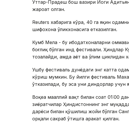
Уттар-Прадеш бош вазири Йоги Адитьян
жароҳат олган.
Reuters хабарига кўра, 40 га яқин ода
шифохона ўликхонасига етказилган.
Кумбҳ Мела - бу ибодатхоналарни оммав
боғлиқ бўлган ҳинд фестивали. Ҳиндлар 
тозалайди, ҳамда ҳаёт ва ўлим циклидан 
Ушбу фестиваль дунёдаги энг катта ода
кўриш мумкин. Бу йилги фестиваль Маха
ўтказилади, бу эса уни диндорлар учун 
Воқеа маҳаллий вақт билан соат 01:00 да
зиёратчилар Ҳиндистоннинг энг муқадд
дарёси билан қўшилиш жойи бўлган Санг
орқали сакраб ўтишга ҳаракат қилган.