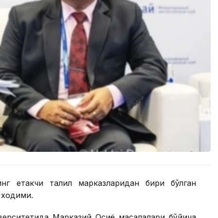
г етакчи таҳлил марказларидан бири бўлган
й ходими.
иверситетида Марказий Осиё масалалари бўйича