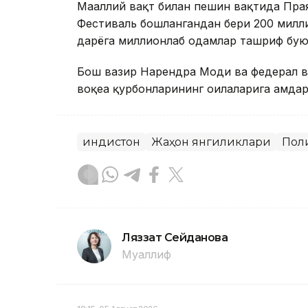
Маҳаллий вақт билан пешин вақтида Пр
Фестиваль бошлангандан бери 200 милли
дарёга миллионлаб одамлар ташриф бу
Бош вазир Нарендра Моди ва федерал в
воқеа қурбонларининг оилаларига ҳамда
Ҳиндистон
Жаҳон янгиликлари
Пол
Ляззат Сейданова
Муаллиф