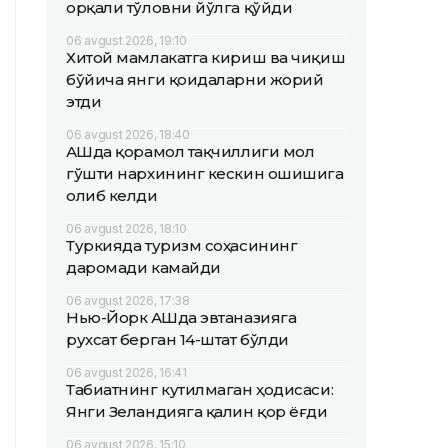
орқали тўловни йўлга қўйди
06 avgust 2026, 19:10
Хитой мамлакатга кириш ва чиқиш
бўйича янги қоидаларни жорий
этди
06 avgust 2026, 18:40
АҚШда қорамол тақчиллиги мол
гўшти нархининг кескин ошишига
олиб келди
06 avgust 2026, 18:10
Туркияда туризм соҳасининг
даромади камайди
06 avgust 2026, 17:38
Нью-Йорк АҚШда эвтаназияга
рухсат берган 14-штат бўлди
06 avgust 2026, 16:41
Табиатнинг кутилмаган ҳодисаси:
Янги Зеландияга қалин қор ёғди
06 avgust 2026, 15:10