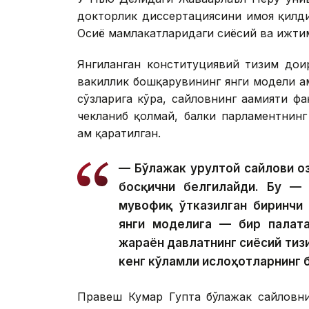
докторлик диссертациясини ҳимоя қилд
Осиё мамлакатларидаги сиёсий ва ижти
Янгиланган конституциявий тизим доир
вакиллик бошқарувининг янги модели а
сўзларига кўра, сайловнинг аҳамияти 
чекланиб қолмай, балки парламентнин
ҳам қаратилган.
— Бўлажак Қурултой сайлови Қ
босқични белгилайди. Бу — 
мувофиқ ўтказилган биринчи
янги моделига — бир палата
жараён давлатнинг сиёсий ти
кенг кўламли ислоҳотларнинг 
Правеш Кумар Гупта бўлажак сайловни 