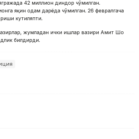
аягражада 42 миллион диндор
чўмилган
.
онга яқин одам дарёда чўмилган. 26 февралгача
юриши кутиляпти.
азирлар, жумладан ички ишлар вазири Амит Шоҳ
рдлик билдирди.
иция