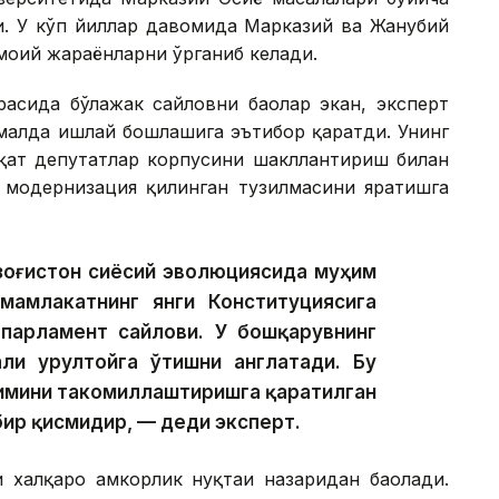
и. У кўп йиллар давомида Марказий ва Жанубий
моий жараёнларни ўрганиб келади.
асида бўлажак сайловни баҳолар экан, эксперт
малда ишлай бошлашига эътибор қаратди. Унинг
фақат депутатлар корпусини шакллантириш билан
г модернизация қилинган тузилмасини яратишга
озоғистон сиёсий эволюциясида муҳим
мамлакатнинг янги Конституциясига
 парламент сайлови. У бошқарувнинг
ли Қурултойга ўтишни англатади. Бу
зимини такомиллаштиришга қаратилган
бир қисмидир, — деди эксперт.
халқаро ҳамкорлик нуқтаи назаридан баҳолади.