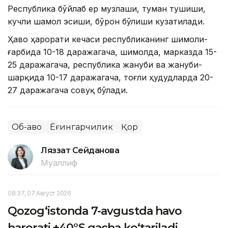
Республика бўйлаб ер музлаши, туман тушиши,
кучли шамол эсиши, бўрон бўлиши кузатилади.
Ҳаво ҳарорати кечаси республиканинг шимоли-
ғарбида 10-18 даражагача, шимолда, марказда 15-
25 даражагача, республика жануби ва жануби-
шарқида 10-17 даражагача, тоғли ҳудудларда 20-
27 даражагача совуқ бўлади.
Об-ҳаво
Ёғингарчилик
Қор
Ляззат Сейданова
Муаллиф
08:37, 07 Август 2026
Qozog‘istonda 7-avgustda havo
harorati +40°S gacha ko‘tariladi