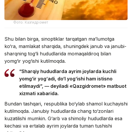
Фото: Казгидромет
Shu bilan birga, sinoptiklar tarqatgan ma’lumotga
ko‘ra, mamlakat sharqida, shuningdek janub va janubi-
sharqning tog‘li hududlarida momaqaldiroq bilan
yomg‘ir yog‘ishi kutilmoqda.
“Sharqiy hududlarda ayrim joylarda kuchli
yomg‘ir yog‘adi, do‘l yog‘ishi ham istisno
etilmaydi”, — deyiladi «Qazgidromet» matbuot
xizmati xabarida.
Bundan tashqari, respublika bo‘ylab shamol kuchayishi
kutilmoqda. Janubiy hududlarda chang to‘zonlari
kuzatilishi mumkin. G‘arb va shimoliy hududlarda esa
kechasi va ertalab ayrim joylarda tuman tushishi