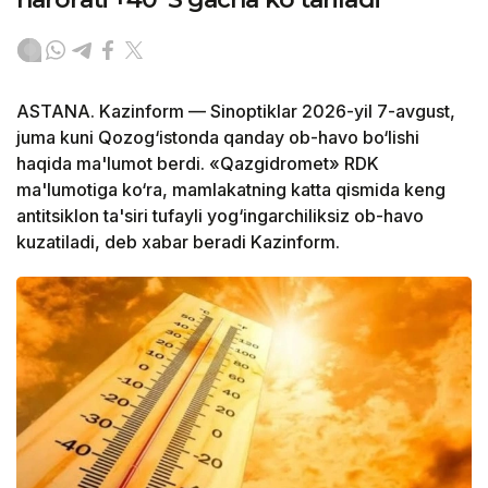
ASTANA. Kazinform — Sinoptiklar 2026-yil 7-avgust,
juma kuni Qozog‘istonda qanday ob-havo bo‘lishi
haqida ma'lumot berdi. «Qazgidromet» RDK
ma'lumotiga ko‘ra, mamlakatning katta qismida keng
antitsiklon ta'siri tufayli yog‘ingarchiliksiz ob-havo
kuzatiladi, deb xabar beradi Kazinform.