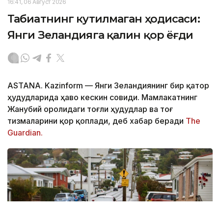
16:41, 06 Август 2026
Табиатнинг кутилмаган ҳодисаси:
Янги Зеландияга қалин қор ёғди
ASTANA. Kazinform
—
Янги Зеландиянинг бир қатор
ҳудудларида ҳаво кескин совиди. Мамлакатнинг
Жанубий оролидаги тоғли ҳудудлар ва тоғ
тизмаларини қор қоплади, деб хабар беради
The
Guardian.