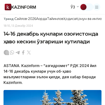
KAZINFORM
ЎЗ
Сайлов-2026
Ақорда
Тайинлов
Ҳодиса
Қонун ва интизо
Тренд:
18:10, 13 Декабр 2024
14-16 декабрь кунлари Қозоғистонда
ҳаво кескин ўзгариши кутилади
ASTANA. Kazinform – “Қазгидромет” РДК 2024 йил
14-16 декабрь кунлари учун об-ҳаво
маълумотларини эълон қилди, дея хабар беради
Kazinform.