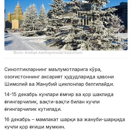
Фото: Агибай Аяпбергенов/ Kazinform
Синоптикларнинг маълумотларига кўра,
Қозоғистоннинг аксарият ҳудудларида ҳавони
Шимолий ва Жанубий циклонлар белгилайди.
14-15 декабрь кунлари ёмғир ва қор шаклида
ёғингарчилик, вақти-вақти билан кучли
ёғингарчилик кутилади.
16 декабрь – мамлакат шарқи ва жануби-шарқида
кучли қор ёғиши мумкин.