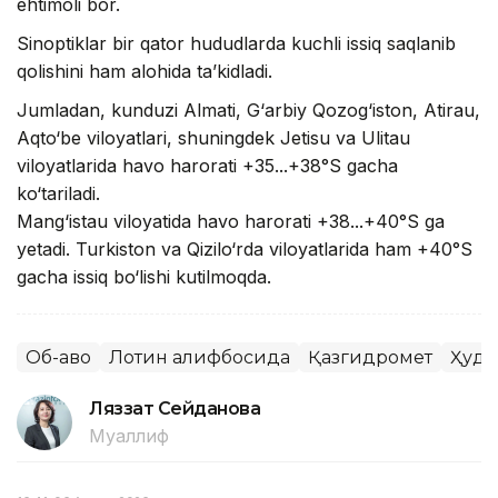
ehtimoli bor.
Sinoptiklar bir qator hududlarda kuchli issiq saqlanib
qolishini ham alohida ta’kidladi.
Jumladan, kunduzi Almati, G‘arbiy Qozog‘iston, Atirau,
Aqto‘be viloyatlari, shuningdek Jetisu va Ulitau
viloyatlarida havo harorati +35...+38°S gacha
ko‘tariladi.
Mang‘istau viloyatida havo harorati +38...+40°S ga
yetadi. Turkiston va Qizilo‘rda viloyatlarida ham +40°S
gacha issiq bo‘lishi kutilmoqda.
Об-ҳаво
Лотин алифбосида
Қазгидромет
Ҳуду
Ляззат Сейданова
Муаллиф