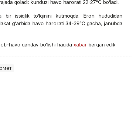
ajada qoladi: kunduzi havo harorati 22-27°C bo‘ladi.
 bir issiqlik to‘lqinini kutmoqda. Eron hududidan
mlakat g‘arbida havo harorati 34-39°C gacha, janubda
a ob-havo qanday bo‘lishi haqida
xabar
bergan edik.
омет