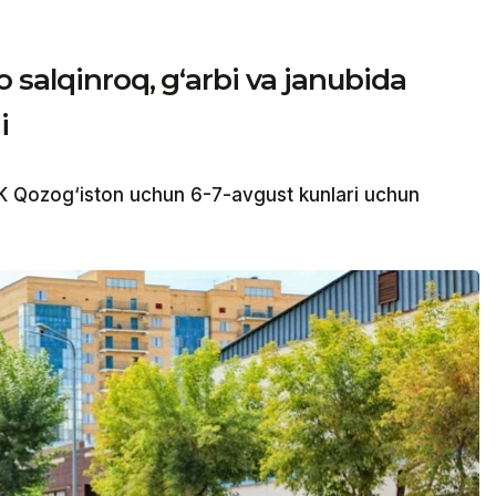
 salqinroq, g‘arbi va janubida
i
 Qozog‘iston uchun 6-7-avgust kunlari uchun