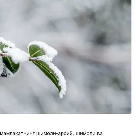
 мамлакатнинг шимоли-ғарбий, шимоли ва