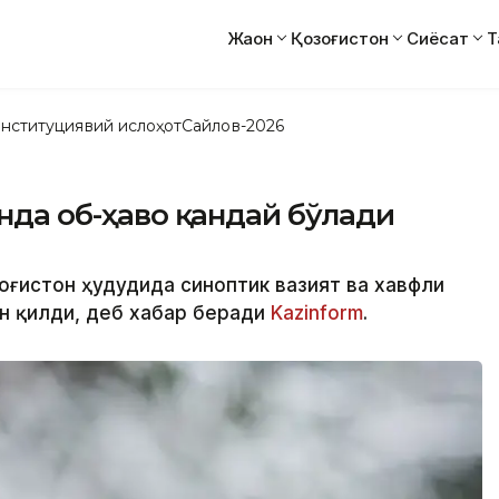
Жаҳон
Қозоғистон
Сиёсат
Т
нституциявий ислоҳот
Сайлов-2026
онда об-ҳаво қандай бўлади
зоғистон ҳудудида синоптик вазият ва хавфли
н қилди, деб хабар беради
Kazinform
.