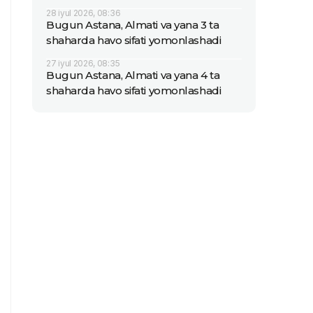
28 iyul 2026, 08:36
Bugun Astana, Almati va yana 3 ta
shaharda havo sifati yomonlashadi
27 iyul 2026, 08:35
Bugun Astana, Almati va yana 4 ta
shaharda havo sifati yomonlashadi