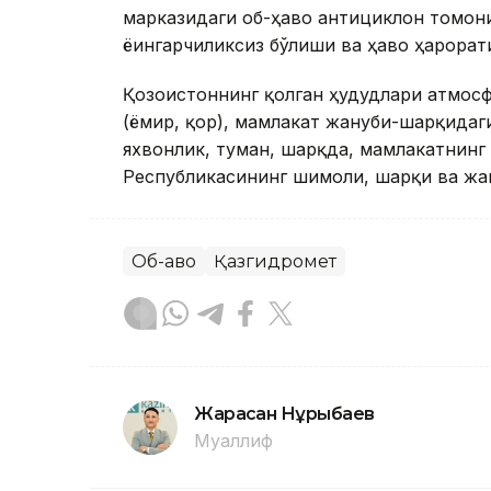
марказидаги об-ҳаво антициклон томони
ёғингарчиликсиз бўлиши ва ҳаво ҳарора
Қозоғистоннинг қолган ҳудудлари атмосф
(ёмғир, қор), мамлакат жануби-шарқидаги
яхвонлик, туман, шарқда, мамлакатнинг т
Республикасининг шимоли, шарқи ва жа
Об-ҳаво
Қазгидромет
Жарасқан Нұрыбаев
Муаллиф