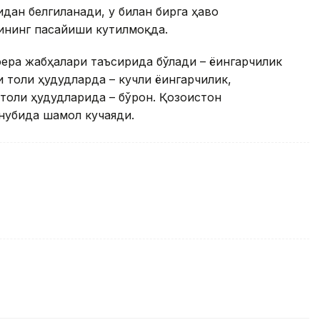
дан белгиланади, у билан бирга ҳаво
тининг пасайиши кутилмоқда.
ера жабҳалари таъсирида бўлади – ёғингарчилик
 тоғли ҳудудларда – кучли ёғингарчилик,
оғли ҳудудларида – бўрон. Қозоғистон
нубида шамол кучаяди.