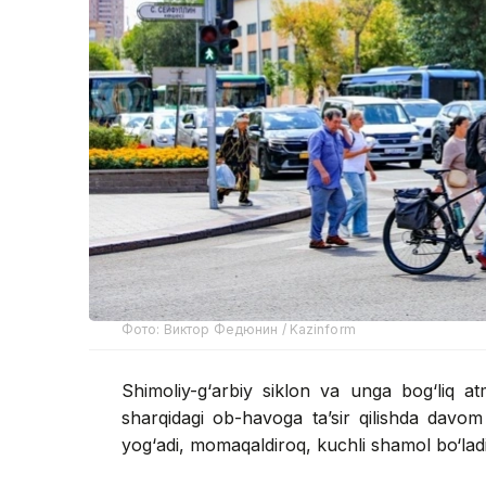
Фото: Виктор Федюнин / Kazinform
Shimoliy-g‘arbiy siklon va unga bog‘liq at
sharqidagi ob-havoga ta’sir qilishda davom
yog‘adi, momaqaldiroq, kuchli shamol bo‘ladi 