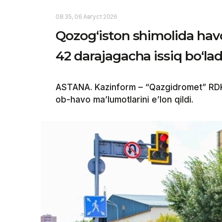
08:35, 06 Август 2026
Qozog‘iston shimolida havo
42 darajagacha issiq bo‘lad
ASTANA. Kazinform – “Qazgidromet” RDK
ob-havo ma’lumotlarini e’lon qildi.