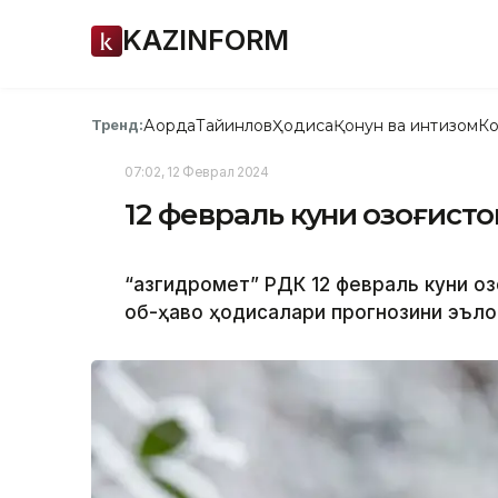
KAZINFORM
Ақорда
Тайинлов
Ҳодиса
Қонун ва интизом
Ко
Тренд:
07:02, 12 Феврал 2024
12 февраль куни Қозоғист
“Қазгидромет” РДК 12 февраль куни Қо
об-ҳаво ҳодисалари прогнозини эъло