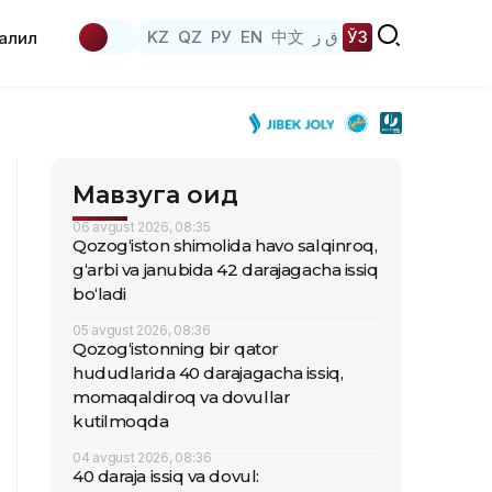
KZ
QZ
РУ
EN
中文
ق ز
ЎЗ
аҳлил
Мавзуга оид
06 avgust 2026, 08:35
Qozog‘iston shimolida havo salqinroq,
g‘arbi va janubida 42 darajagacha issiq
bo‘ladi
05 avgust 2026, 08:36
Qozog‘istonning bir qator
hududlarida 40 darajagacha issiq,
momaqaldiroq va dovullar
kutilmoqda
04 avgust 2026, 08:36
40 daraja issiq va dovul: