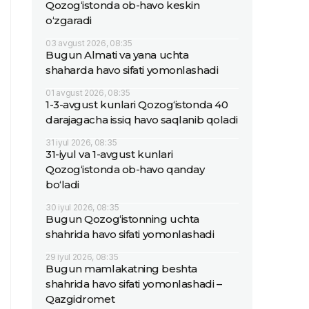
Qozog‘istonda ob-havo keskin
o‘zgaradi
03 avgust 2026, 08:35
Bugun Almati va yana uchta
shaharda havo sifati yomonlashadi
01 avgust 2026, 08:35
1-3-avgust kunlari Qozog‘istonda 40
darajagacha issiq havo saqlanib qoladi
31 iyul 2026, 08:35
31-iyul va 1-avgust kunlari
Qozog‘istonda ob-havo qanday
bo‘ladi
30 iyul 2026, 08:35
Bugun Qozog‘istonning uchta
shahrida havo sifati yomonlashadi
29 iyul 2026, 08:35
Bugun mamlakatning beshta
shahrida havo sifati yomonlashadi –
Qazgidromet