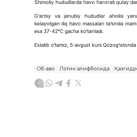
Shimoliy hududlarda havo harorati qulay dar
G‘arbiy va janubiy hududlar aholisi yana
kelayotgan iliq havo massalari ta’sirida ma
esa 37-42°C gacha ko‘tariladi.
Eslatib o‘tamiz, 5-avgust kuni Qozog‘istond
Об-ҳаво
Лотин алифбосида
Қазгидр
Бекабат Узаков
Муаллиф