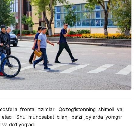
mosfera frontal tizimlari Qozog‘istonning shimoli va
 etadi. Shu munosabat bilan, ba’zi joylarda yomg‘ir
va do‘l yog‘adi.