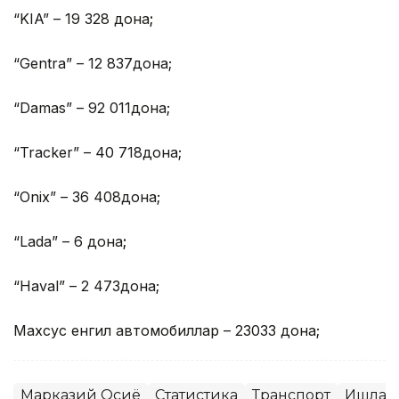
“KIA” – 19 328 дона
;
“Gentra” – 12 837дона;
“Damas” – 92 011дона;
“Tracker” – 40 718дона;
“Onix” – 36 408дона;
“Lada” – 6 дона
;
“Haval” – 2 473дона;
Махсус енгил автомобиллар – 23033 дона;
Марказий Осиё
Статистика
Транспорт
Ишлаб 