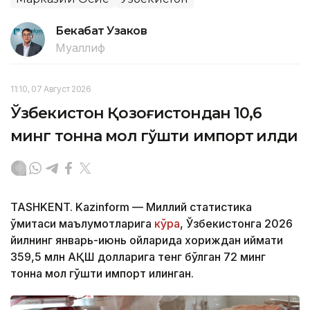
Бекабат Узаков
Муаллиф
11:10, 07 Август 2026
Ўзбекистон Қозоғистондан 10,6
минг тонна мол гўшти импорт қилди
TASHKENT. Kazinform — Миллий статистика
қўмитаси маълумотларига
кўра
, Ўзбекистонга 2026
йилнинг январь-июнь ойларида хориждан қиймати
359,5 млн АҚШ долларига тенг бўлган 72 минг
тонна мол гўшти импорт қилинган.