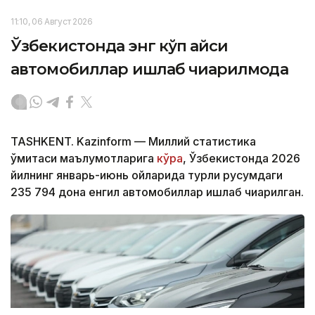
11:10, 06 Август 2026
Ўзбекистонда энг кўп қайси
автомобиллар ишлаб чиқарилмоқда
TASHKENT. Kazinform — Миллий статистика
қўмитаси маълумотларига
кўра
, Ўзбекистонда 2026
йилнинг январь-июнь ойларида турли русумдаги
235 794 дона енгил автомобиллар ишлаб чиқарилган.