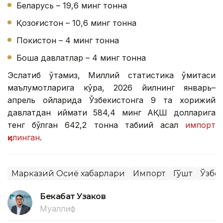
Беларусь – 19,6 минг тонна
Қозоғистон – 10,6 минг тонна
Покистон – 4 минг тонна
Бошқа давлатлар – 4 минг тонна
Эслатиб ўтамиз, Миллий статистика қўмитаси
маълумотларига кўра, 2026 йилнинг январь–
апрель ойларида Ўзбекистонга 9 та хорижий
давлатдан қиймати 584,4 минг АҚШ долларига
тенг бўлган 642,2 тонна табиий асал
импорт
қилинган
.
Марказий Осиё хабарлари
Импорт
Гўшт
Ўзбе
Бекабат Узаков
Муаллиф