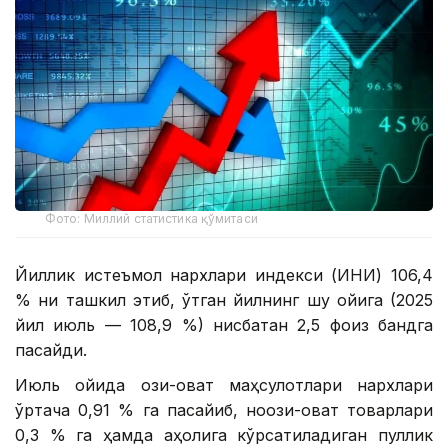
Фото: Миллий статистика қўмитаси
Йиллик истеъмол нархлари индекси (ИНИ) 106,4
% ни ташкил этиб, ўтган йилнинг шу ойига (2025
йил июль — 108,9 %) нисбатан 2,5 фоиз бандга
пасайди.
Июль ойида озиқ-овқат маҳсулотлари нархлари
ўртача 0,91 % га пасайиб, ноозиқ-овқат товарлари
0,3 % га ҳамда аҳолига кўрсатиладиган пуллик