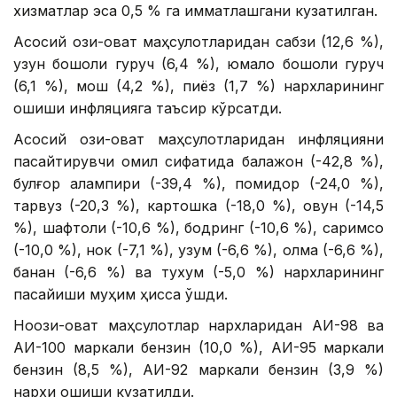
хизматлар эса 0,5 % га қимматлашгани кузатилган.
Асосий озиқ-овқат маҳсулотларидан сабзи (12,6 %),
узун бошоқли гуруч (6,4 %), юмалоқ бошоқли гуруч
(6,1 %), мош (4,2 %), пиёз (1,7 %) нархларининг
ошиши инфляцияга таъсир кўрсатди.
Асосий озиқ-овқат маҳсулотларидан инфляцияни
пасайтирувчи омил сифатида бақлажон (-42,8 %),
булғор қалампири (-39,4 %), помидор (-24,0 %),
тарвуз (-20,3 %), картошка (-18,0 %), қовун (-14,5
%), шафтоли (-10,6 %), бодринг (-10,6 %), саримсоқ
(-10,0 %), нок (-7,1 %), узум (-6,6 %), олма (-6,6 %),
банан (-6,6 %) ва тухум (-5,0 %) нархларининг
пасайиши муҳим ҳисса қўшди.
Ноозиқ-овқат маҳсулотлар нархларидан АИ-98 ва
АИ-100 маркали бензин (10,0 %), АИ-95 маркали
бензин (8,5 %), АИ-92 маркали бензин (3,9 %)
нархи ошиши кузатилди.