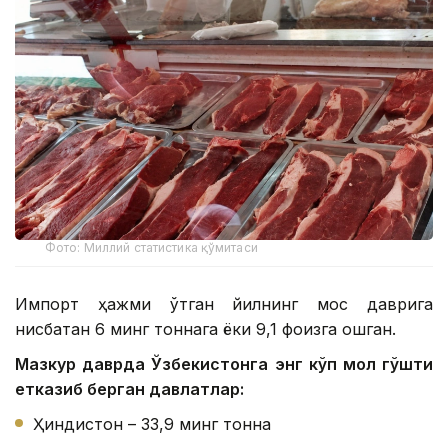
Фото: Миллий статистика қўмитаси
Импорт ҳажми ўтган йилнинг мос даврига
нисбатан 6 минг тоннага ёки 9,1 фоизга ошган.
Мазкур даврда Ўзбекистонга энг кўп мол гўшти
етказиб берган давлатлар:
Ҳиндистон – 33,9 минг тонна