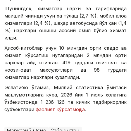
Шунингдек, хизматлар нархи ва тарифларида
маиший чиқинди учун ҳақ тўлаш (2,7 %), мобил алоқа
хизматлари (2,4 %), шаҳар автобусида йўл ҳақи (1,4
%) нархлари ошиши асосий омил бўлиб хизмат
қилди.
Ҳисоб-китоблар учун 10 мингдан ортиқ савдо ва
хизмат кўрсатиш нуқталаридан 2 млндан ортиқ
нархлар қайд этилган. 419 турдаги озиқ-овқат ва
ноозиқ-овқат маҳсулотлари ва 98 турдаги
хизматлар нархлари кузатилди.
Эслатибю ўтамиз, Миллий статистика қўмитаси
маълумотларига кўра, 2026 йил 1 июль ҳолатига
Ўзбекистонда 1 236 126 та кичик тадбиркорлик
субъектлари
фаолият кўрсатмоқда
.
Марказий Осиё
Ўзбекистон