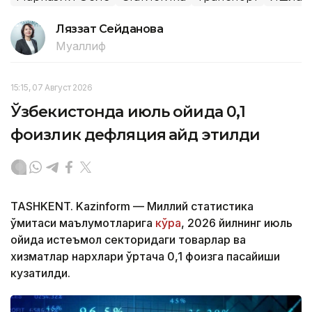
Ляззат Сейданова
Муаллиф
15:15, 07 Август 2026
Ўзбекистонда июль ойида 0,1
фоизлик дефляция қайд этилди
TASHKENT. Kazinform — Миллий статистика
қўмитаси маълумотларига
кўра
, 2026 йилнинг июль
ойида истеъмол секторидаги товарлар ва
хизматлар нархлари ўртача 0,1 фоизга пасайиши
кузатилди.