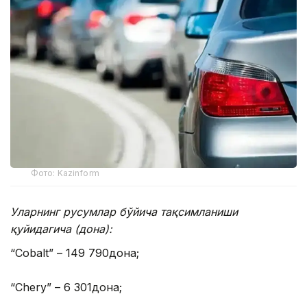
Фото: Kazinform
Уларнинг русумлар бўйича тақсимланиши
қуйидагича (дона):
“Cobalt” – 149 790дона;
“Chery” – 6 301дона;