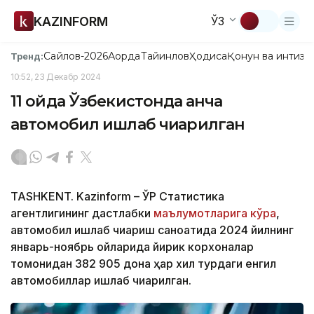
KAZINFORM
ЎЗ
Сайлов-2026
Ақорда
Тайинлов
Ҳодиса
Қонун ва интизо
Тренд:
10:52, 23 Декабр 2024
11 ойда Ўзбекистонда қанча
автомобил ишлаб чиқарилган
TASHKENT. Kazinform – ЎР Статистика
агентлигининг дастлабки
маълумотларига кўра
,
автомобил ишлаб чиқариш саноатида 2024 йилнинг
январь-ноябрь ойларида йирик корхоналар
томонидан 382 905 дона ҳар хил турдаги енгил
автомобиллар ишлаб чиқарилган.