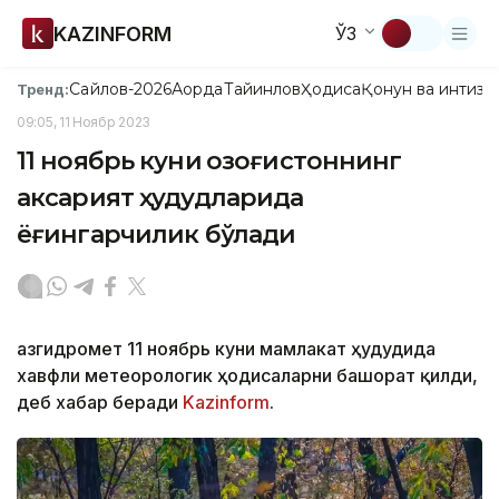
KAZINFORM
ЎЗ
Сайлов-2026
Ақорда
Тайинлов
Ҳодиса
Қонун ва интизо
Тренд:
09:05, 11 Ноябр 2023
11 ноябрь куни Қозоғистоннинг
аксарият ҳудудларида
ёғингарчилик бўлади
Қазгидромет 11 ноябрь куни мамлакат ҳудудида
хавфли метеорологик ҳодисаларни башорат қилди,
деб хабар беради
Kazinform
.