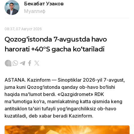
Бекабат Узаков
Муаллиф
08:37, 07 Август 2026
Qozog‘istonda 7-avgustda havo
harorati +40°S gacha ko‘tariladi
ASTANA. Kazinform — Sinoptiklar 2026-yil 7-avgust,
juma kuni Qozog‘istonda qanday ob-havo bo‘lishi
haqida ma'lumot berdi. «Qazgidromet» RDK
ma'lumotiga ko‘ra, mamlakatning katta qismida keng
antitsiklon ta'siri tufayli yog‘ingarchiliksiz ob-havo
kuzatiladi, deb xabar beradi Kazinform.