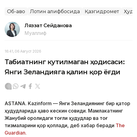
Об-ҳаво
Лотин алифбосида
Қазгидромет
Ҳуду
Ляззат Сейданова
Муаллиф
16:41, 06 Август 2026
Табиатнинг кутилмаган ҳодисаси:
Янги Зеландияга қалин қор ёғди
ASTANA. Kazinform
—
Янги Зеландиянинг бир қатор
ҳудудларида ҳаво кескин совиди. Мамлакатнинг
Жанубий оролидаги тоғли ҳудудлар ва тоғ
тизмаларини қор қоплади, деб хабар беради
The
Guardian.