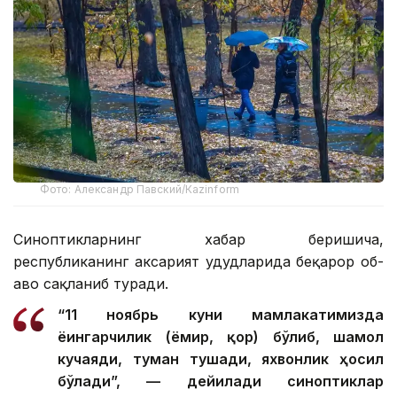
Фото: Александр Павский/Каzinform
Синоптикларнинг хабар беришича,
республиканинг аксарият ҳудудларида беқарор об-
ҳаво сақланиб туради.
“11 ноябрь куни мамлакатимизда
ёғингарчилик (ёмғир, қор) бўлиб, шамол
кучаяди, туман тушади, яхвонлик ҳосил
бўлади”, — дейилади синоптиклар