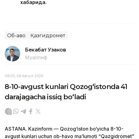
хабарида.
Об-ҳаво
Қазгидромет
Бекабат Узаков
Муаллиф
08:05, 08 Август 2026
8-10-avgust kunlari Qozog‘istonda 41
darajagacha issiq bo‘ladi
ASTANA. Kazinform — Qozog‘iston bo‘yicha 8-10-
avgust kunlari uchun ob-havo ma’lumoti “Qazgidromet”