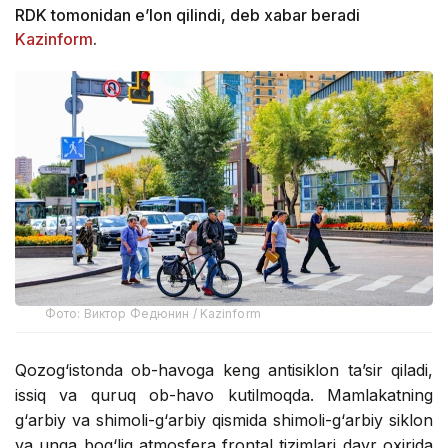
RDK tomonidan e’lon qilindi, deb xabar beradi
Kazinform
.
Фото: Виктор Федюнин / Kazinform
Qozog‘istonda ob-havoga keng antisiklon ta’sir qiladi,
issiq va quruq ob-havo kutilmoqda. Mamlakatning
g‘arbiy va shimoli-g‘arbiy qismida shimoli-g‘arbiy siklon
va unga bog‘liq atmosfera frontal tizimlari davr oxirida