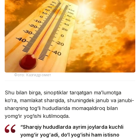
Фото: Казгидромет
Shu bilan birga, sinoptiklar tarqatgan ma’lumotga
ko‘ra, mamlakat sharqida, shuningdek janub va janubi-
sharqning tog‘li hududlarida momaqaldiroq bilan
yomg‘ir yog‘ishi kutilmoqda.
“Sharqiy hududlarda ayrim joylarda kuchli
yomg‘ir yog‘adi, do‘l yog‘ishi ham istisno