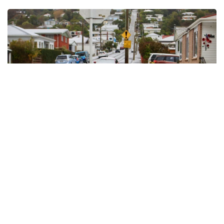
Фото: The Guardian
Данидин шаҳрини қалин қор қоплади, Крайстчерч
шаҳридаги Порт-Ҳиллс тоғ тизмаси ҳам оқ қорга
бурканди. Совуқ ҳаво қор аралаш ёмғир, дўл ва
кучли муздек шамол билан кузатилмоқда.
Веллингтон ва мамлакатнинг яна бир қатор