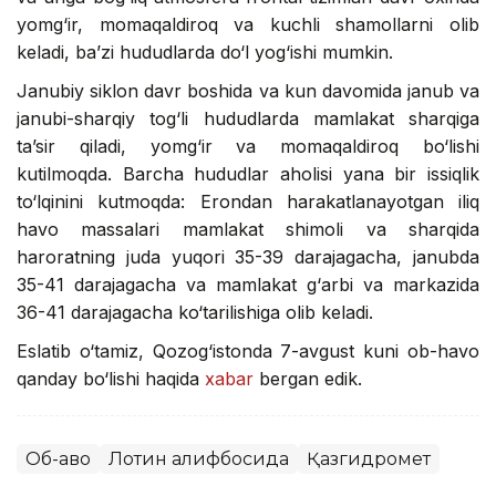
yomg‘ir, momaqaldiroq va kuchli shamollarni olib
keladi, ba’zi hududlarda do‘l yog‘ishi mumkin.
Janubiy siklon davr boshida va kun davomida janub va
janubi-sharqiy tog‘li hududlarda mamlakat sharqiga
ta’sir qiladi, yomg‘ir va momaqaldiroq bo‘lishi
kutilmoqda. Barcha hududlar aholisi yana bir issiqlik
to‘lqinini kutmoqda: Erondan harakatlanayotgan iliq
havo massalari mamlakat shimoli va sharqida
haroratning juda yuqori 35-39 darajagacha, janubda
35-41 darajagacha va mamlakat g‘arbi va markazida
36-41 darajagacha ko‘tarilishiga olib keladi.
Eslatib o‘tamiz, Qozog‘istonda 7-avgust kuni ob-havo
qanday bo‘lishi haqida
xabar
bergan edik.
Об-ҳаво
Лотин алифбосида
Қазгидромет