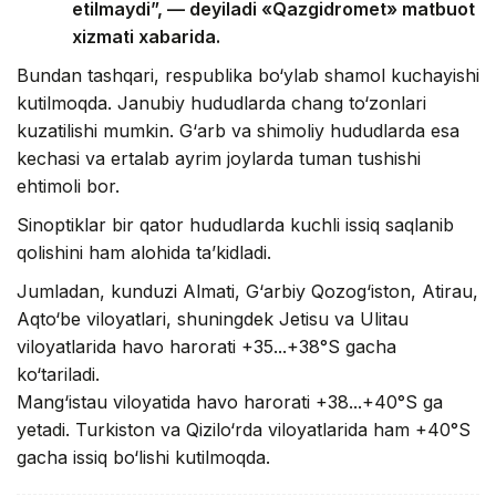
etilmaydi”, — deyiladi «Qazgidromet» matbuot
xizmati xabarida.
Bundan tashqari, respublika bo‘ylab shamol kuchayishi
kutilmoqda. Janubiy hududlarda chang to‘zonlari
kuzatilishi mumkin. G‘arb va shimoliy hududlarda esa
kechasi va ertalab ayrim joylarda tuman tushishi
ehtimoli bor.
Sinoptiklar bir qator hududlarda kuchli issiq saqlanib
qolishini ham alohida ta’kidladi.
Jumladan, kunduzi Almati, G‘arbiy Qozog‘iston, Atirau,
Aqto‘be viloyatlari, shuningdek Jetisu va Ulitau
viloyatlarida havo harorati +35...+38°S gacha
ko‘tariladi.
Mang‘istau viloyatida havo harorati +38...+40°S ga
yetadi. Turkiston va Qizilo‘rda viloyatlarida ham +40°S
gacha issiq bo‘lishi kutilmoqda.