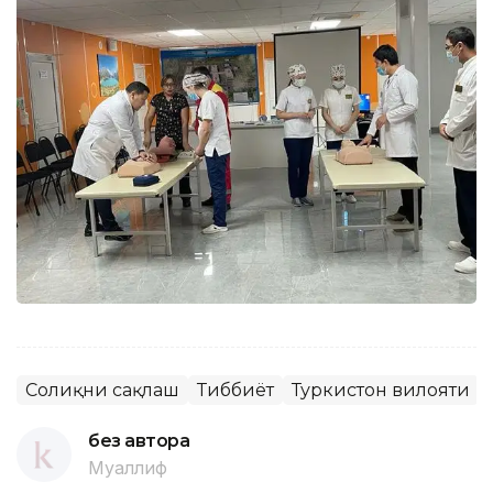
Соғлиқни сақлаш
Тиббиёт
Туркистон вилояти
без автора
Муаллиф