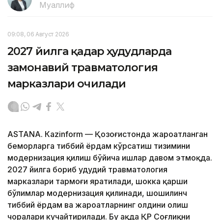
Муаллиф
09:08, 06 Август 2026
2027 йилга қадар ҳудудларда
замонавий травматология
марказлари очилади
ASTANА. Кazinform — Қозоғистонда жароҳатланган
беморларга тиббий ёрдам кўрсатиш тизимини
модернизация қилиш бўйича ишлар давом этмоқда.
2027 йилга бориб ҳудудий травматология
марказлари тармоғи яратилади, шокка қарши
бўлимлар модернизация қилинади, шошилинч
тиббий ёрдам ва жароҳатларнинг олдини олиш
чоралари кучайтирилади. Бу ҳақда ҚР Соғлиқни