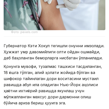
Фото: pexels.com
Губернатор Кэти Хокул тегишли қонунни имзолади.
Ҳужжат умр давомийлиги олти ойдан ошмайди,
деб баҳоланган беморларга нисбатан қўлланилади.
Қонунга мувофиқ, тузалмас ташхиси тасдиқланган,
18 ёшга тўлган, ақлий ҳолати жойида бўлган ва
шифокор тайинлаган дори воситасини мустақил
равишда қабул қила оладиган Нью-Йорк аҳолиси
ҳаётни ихтиёрий равишда якунлаш учун
мўлжалланган махсус дори-дармонни олиш
бўйича ариза бериш ҳуқуқига эга.