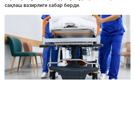
сақлаш вазирлиги хабар берди.
Фото: Марказий коммуникациялар хизмати
Бугунги кунда ихтисослашган ёрдам 1500 дан
ортиқ травматолог томонидан кўрсатилмоқда.
Мамлакатда 81 та травматология маркази, 4000