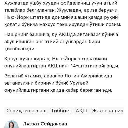
Ҳужжатда ушбу ҳуқуқдан фойдаланиш учун қатъий
талаблар белгиланган. Жумладан, ариза берувчи
Нью-Йорк штатида доимий яшаши ҳамда руҳий
ҳолати бўйича махсус текширувдан ўтиши лозим.
Нашрнинг ёзишича, бу АҚШда эвтаназия бўйича
қабул қилинган энг қатъий қонунлардан бири
ҳисобланади.
Қонун кучга киргач, Нью-Йорк эвтаназияни
қонунийлаштирган АҚШнинг 14-штатига айланди.
Эслатиб ўтамиз, аввалроқ Лотин Америкасида
эвтаназияни биринчи бўлиб Уругвай
қонунийлаштиргани ҳақида хабар берилган эди.
Соғлиқни сақлаш
Тиббиёт
АҚШ
Жаҳон янгили
Ляззат Сейданова