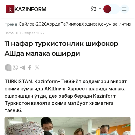
KAZINFORM
ЎЗ
Сайлов-2026
Ақорда
Тайинлов
Ҳодиса
Қонун ва интизо
Тренд:
09:59, 03 Феврал 2022
11 нафар туркистонлик шифокор
АҚШда малака оширди
TÚRKİSTAN. Kazinform- Тиббиёт ходимлари вилоят
ҳокими кўмагида АҚШнинг Харвест шаҳрида малака
оширишдан ўтди, дея хабар беради Кazinform
Туркистон вилояти ҳокими матбуот хизматига
таяниб.