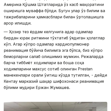
Америка Қўшма Штатларида ўз касб маҳоратини
оширишга муваффақ бўлди. Бугун улар ўз билим ва
тажрибаларини ҳамкасблари билан ўртоқлашишга
қарор қилишди.
— Ҳозир тез ёрдам келгунига қадар одамлар
бирдан юрак ритмини тўхтатиб қўядиган ҳолатлар
кўп. Агар кўпроқ одамлар кардиопулмонер
реанимация бўйича билимга эга бўлса, биз кўпроқ
беморларни сақлаб қолишимиз мумкин. Режаларда
барча тиббиёт ходимлари ва бошқа соҳа
ходимларини махсус сотиб олинган Prestan
манекенлари орқали ўқитиш кўзда тутилган, - дейди
Кентау марказий шаҳар шифохонаси реанимация
бўлими мудири Ержан Жумашев.