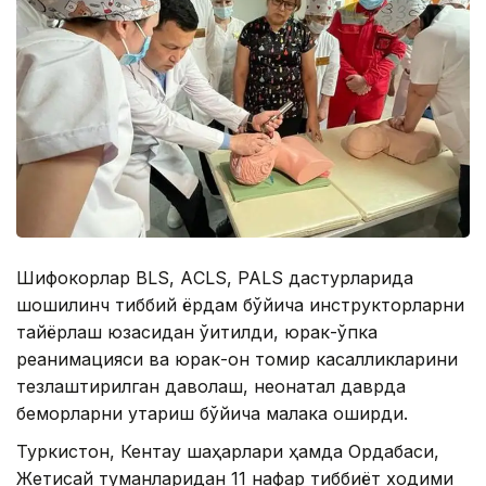
Шифокорлар BLS, АCLS, PALS дастурларида
шошилинч тиббий ёрдам бўйича инструкторларни
тайёрлаш юзасидан ўқитилди, юрак-ўпка
реанимацияси ва юрак-қон томир касалликларини
тезлаштирилган даволаш, неонатал даврда
беморларни қутқариш бўйича малака оширди.
Туркистон, Кентау шаҳарлари ҳамда Ордабаси,
Жетисай туманларидан 11 нафар тиббиёт ходими