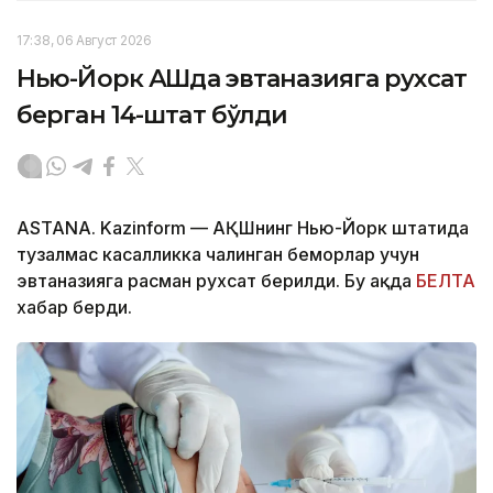
17:38, 06 Август 2026
Нью-Йорк АҚШда эвтаназияга рухсат
берган 14-штат бўлди
ASTANA. Kazinform — АҚШнинг Нью-Йорк штатида
тузалмас касалликка чалинган беморлар учун
эвтаназияга расман рухсат берилди. Бу ҳақда
БЕЛТА
хабар берди.