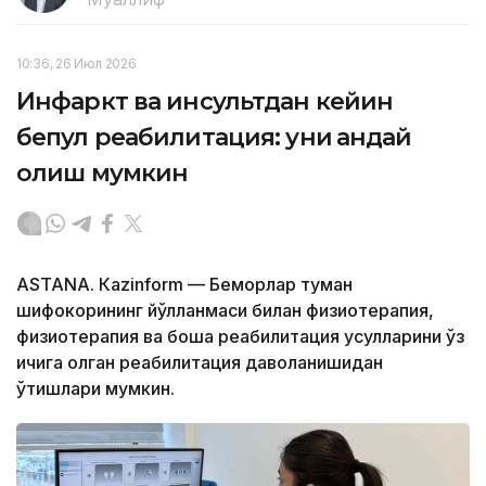
10:36, 26 Июл 2026
Инфаркт ва инсультдан кейин
бепул реабилитация: уни қандай
олиш мумкин
ASTANА. Кazinform — Беморлар туман
шифокорининг йўлланмаси билан физиотерапия,
физиотерапия ва бошқа реабилитация усулларини ўз
ичига олган реабилитация даволанишидан
ўтишлари мумкин.