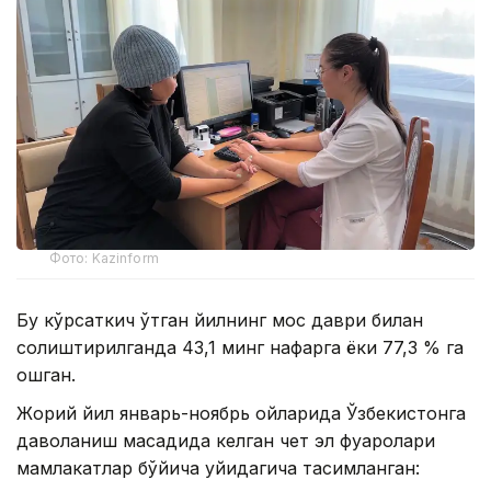
Фото: Kazinform
Бу кўрсаткич ўтган йилнинг мос даври билан
солиштирилганда 43,1 минг нафарга ёки 77,3 % га
ошган.
Жорий йил январь-ноябрь ойларида Ўзбекистонга
даволаниш мақсадида келган чет эл фуқаролари
мамлакатлар бўйича қуйидагича тақсимланган: