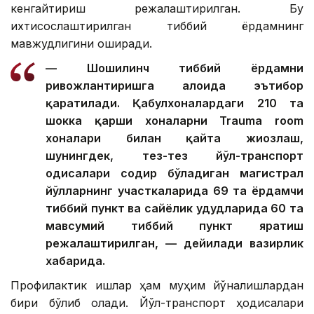
кенгайтириш режалаштирилган. Бу
ихтисослаштирилган тиббий ёрдамнинг
мавжудлигини оширади.
— Шошилинч тиббий ёрдамни
ривожлантиришга алоҳида эътибор
қаратилади. Қабулхоналардаги 210 та
шокка қарши хоналарни Trauma room
хоналари билан қайта жиҳозлаш,
шунингдек, тез-тез йўл-транспорт
ҳодисалари содир бўладиган магистрал
йўлларнинг участкаларида 69 та ёрдамчи
тиббий пункт ва сайёҳлик ҳудудларида 60 та
мавсумий тиббий пункт яратиш
режалаштирилган, — дейилади вазирлик
хабарида.
Профилактик ишлар ҳам муҳим йўналишлардан
бири бўлиб қолади. Йўл-транспорт ҳодисалари