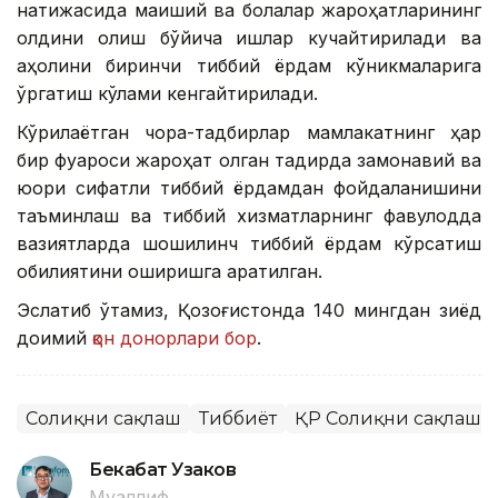
натижасида маиший ва болалар жароҳатларининг
олдини олиш бўйича ишлар кучайтирилади ва
аҳолини биринчи тиббий ёрдам кўникмаларига
ўргатиш кўлами кенгайтирилади.
Кўрилаётган чора-тадбирлар мамлакатнинг ҳар
бир фуқароси жароҳат олган тақдирда замонавий ва
юқори сифатли тиббий ёрдамдан фойдаланишини
таъминлаш ва тиббий хизматларнинг фавқулодда
вазиятларда шошилинч тиббий ёрдам кўрсатиш
қобилиятини оширишга қаратилган.
Эслатиб ўтамиз, Қозоғистонда 140 мингдан зиёд
доимий
қон донорлари бор
.
Соғлиқни сақлаш
Тиббиёт
ҚР Соғлиқни сақлаш 
Бекабат Узаков
Муаллиф