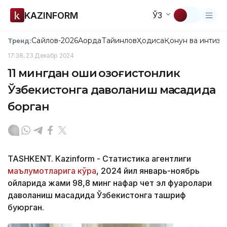
KAZINFORM
ЎЗ
Сайлов-2026
Ақорда
Тайинлов
Ҳодиса
Қонун ва интизо
Тренд:
17:38, 23 Декабр 2024
11 мингдан ошиқ қозоғистонлик
Ўзбекистонга даволаниш мақсадида
борган
TASHKENT. Kazinform - Статистика агентлиги
маълумотларига кўра
, 2024 йил январь-ноябрь
ойларида жами 98,8 минг нафар чет эл фуқаролари
даволаниш мақсадида Ўзбекистонга ташриф
буюрган.