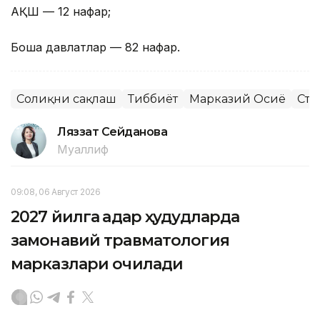
АҚШ — 12 нафар;
Бошқа давлатлар — 82 нафар.
Соғлиқни сақлаш
Тиббиёт
Марказий Осиё
Ста
Ляззат Сейданова
Муаллиф
09:08, 06 Август 2026
2027 йилга қадар ҳудудларда
замонавий травматология
марказлари очилади