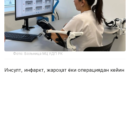
Фото: Больница МЦ УДП РК
Инсулт, инфаркт, жароҳат ёки операциядан кейин
реабилитациион даволаш муҳим босқич
ҳисобланади, асосий даволашдан кам бўлмаган
даражада муҳим. Кўпгина беморлар тиббий
реабилитация нафақат ихтисослашган
марказларда, балки уларнинг рўйхатдан ўтган
клиникасида ҳам мавжудлигини билишмайди.
16-сонли Алмати шаҳар клиникасининг