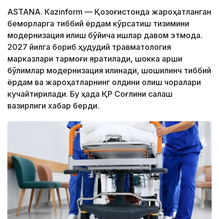
ASTANА. Кazinform — Қозоғистонда жароҳатланган
беморларга тиббий ёрдам кўрсатиш тизимини
модернизация қилиш бўйича ишлар давом этмоқда.
2027 йилга бориб ҳудудий травматология
марказлари тармоғи яратилади, шокка қарши
бўлимлар модернизация қилинади, шошилинч тиббий
ёрдам ва жароҳатларнинг олдини олиш чоралари
кучайтирилади. Бу ҳақда ҚР Соғлиқни сақлаш
вазирлиги хабар берди.