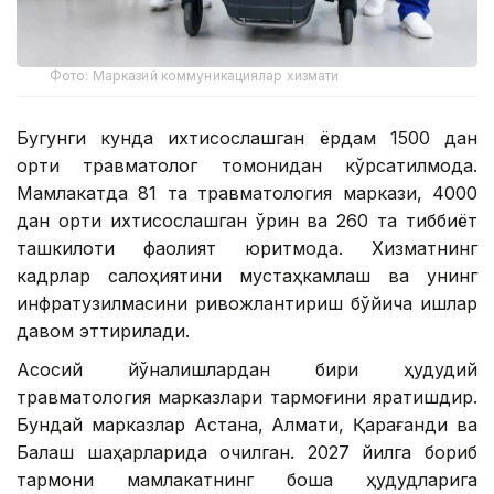
Фото: Марказий коммуникациялар хизмати
Бугунги кунда ихтисослашган ёрдам 1500 дан
ортиқ травматолог томонидан кўрсатилмоқда.
Мамлакатда 81 та травматология маркази, 4000
дан ортиқ ихтисослашган ўрин ва 260 та тиббиёт
ташкилоти фаолият юритмоқда. Хизматнинг
кадрлар салоҳиятини мустаҳкамлаш ва унинг
инфратузилмасини ривожлантириш бўйича ишлар
давом эттирилади.
Асосий йўналишлардан бири ҳудудий
травматология марказлари тармоғини яратишдир.
Бундай марказлар Астана, Алмати, Қарағанди ва
Балқаш шаҳарларида очилган. 2027 йилга бориб
тармоқни мамлакатнинг бошқа ҳудудларига