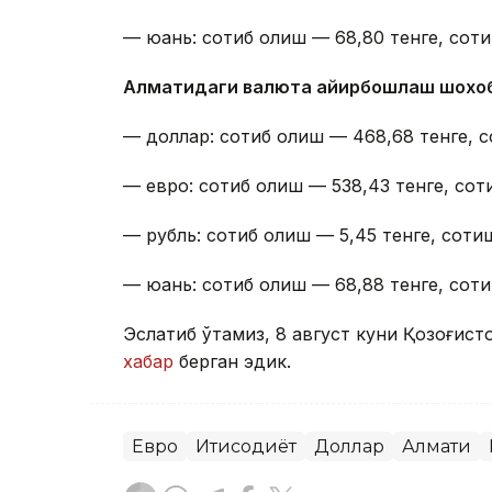
— юань: сотиб олиш — 68,80 тенге, соти
Алматидаги валюта айирбошлаш шохо
— доллар: сотиб олиш — 468,68 тенге, с
— евро: сотиб олиш — 538,43 тенге, сот
— рубль: сотиб олиш — 5,45 тенге, сотиш
— юань: сотиб олиш — 68,88 тенге, соти
Эслатиб ўтамиз, 8 август куни Қозоғист
хабар
берган эдик.
Евро
Иқтисодиёт
Доллар
Алмати