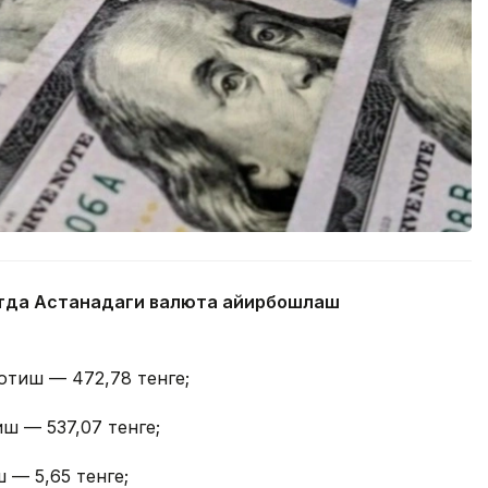
айтда Астанадаги валюта айирбошлаш
отиш — 472,78 тенге;
иш — 537,07 тенге;
 — 5,65 тенге;