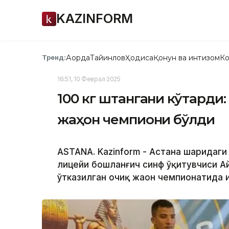
KAZINFORM
Ақорда
Тайинлов
Ҳодиса
Қонун ва интизом
Ко
Тренд:
16:51, 10 Феврал 2025
100 кг штангани кўтарди:
жаҳон чемпиони бўлди
ASTANA. Kazinform - Астана шаҳридаг
лицейи бошланғич синф ўқитувчиси А
ўтказилган очиқ жаҳон чемпионатида 