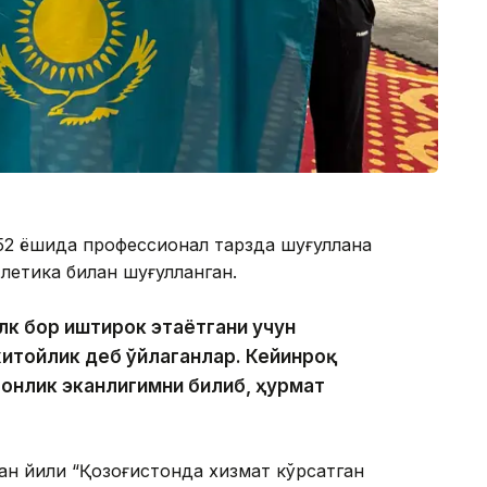
52 ёшида профессионал тарзда шуғуллана
тлетика билан шуғулланган.
лк бор иштирок этаётгани учун
итойлик деб ўйлаганлар. Кейинроқ
онлик эканлигимни билиб, ҳурмат
ган йили “Қозоғистонда хизмат кўрсатган