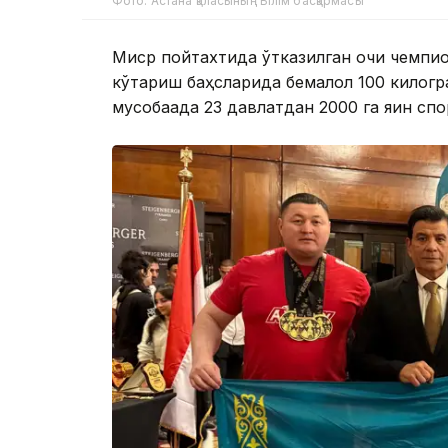
Фото: Астана қаласының Білім басқармасы
Миср пойтахтида ўтказилган очиқ чемпи
кўтариш баҳсларида бемалол 100 килогр
мусобақада 23 давлатдан 2000 га яқин сп