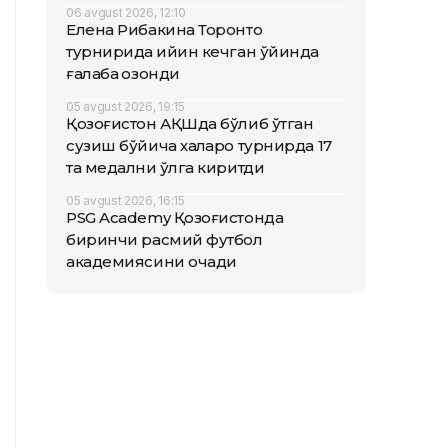
06 avgust 2026, 12:10
Елена Рибакина Торонто
турнирида қийин кечган ўйинда
ғалаба қозонди
05 avgust 2026, 19:15
Қозоғистон АҚШда бўлиб ўтган
сузиш бўйича халқаро турнирда 17
та медални қўлга киритди
05 avgust 2026, 16:15
PSG Academy Қозоғистонда
биринчи расмий футбол
академиясини очади