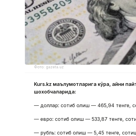
Фото: gazeta.uz
Kurs.kz маълумотларига кўра, айни п
шохобчаларида:
— доллар: сотиб олиш — 465,94 тенге, с
— евро: сотиб олиш — 533,87 тенге, сот
— рубль: сотиб олиш — 5,45 тенге, сотиш