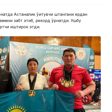
онатда Астаналик ўқитувчи штангани ердан
аммни забт этиб, рекорд ўрнатди. Ушбу
ортчи иштирок этди.