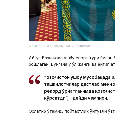
Фото: Астана қаласының Білім басқармасы
Айгул Ержанова ушбу спорт тури билан 
бошлаган. Бунгача у қўл жанги ва енгил а
“Қозоғистон ушбу мусобақада и
ташкилотчилар дастлаб мени х
рекорд ўрнатганимда қозоғист
кўрсатди”, - дейди чемпион.
Эслатиб ўтамиз, пойтахтлик ўқитувчи ўт