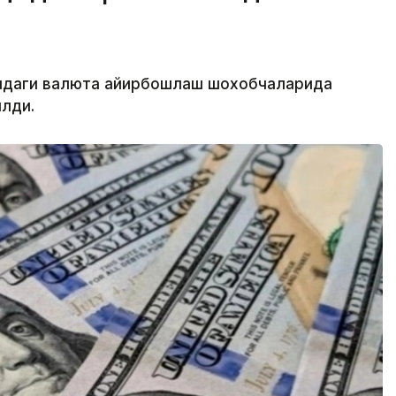
атидаги валюта айирбошлаш шохобчаларида
лди.