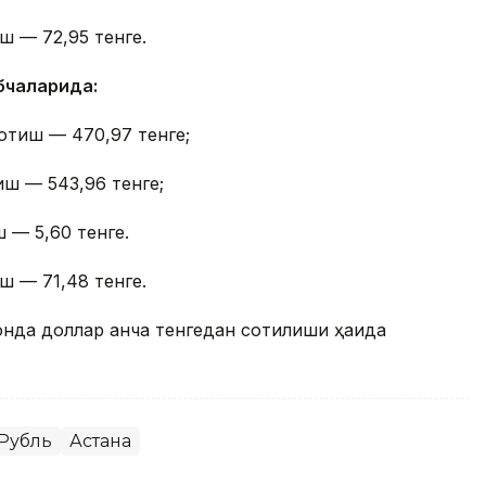
ш — 72,95 тенге.
бчаларида:
отиш — 470,97 тенге;
иш — 543,96 тенге;
 — 5,60 тенге.
ш — 71,48 тенге.
онда доллар қанча тенгедан сотилиши ҳақида
Рубль
Астана