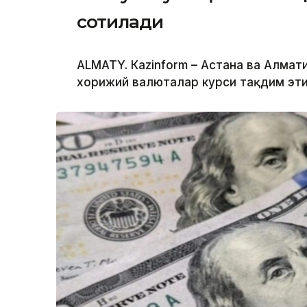
сотилади
ALMATY. Кazinform – Астана ва Алм
хорижий валюталар курси тақдим эти