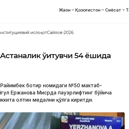
Жаҳон
Қозоғистон
Сиёсат
Т
нституциявий ислоҳот
Сайлов-2026
 Астаналик ўқитувчи 54 ёшида
и Райимбек ботир номидаги №50 мактаб-
йгул Ержанова Мисрда пауэрлифтинг бўйича
иккита олтин медални қўлга киритди.