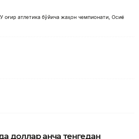
 У оғир атлетика бўйича жаҳон чемпионати, Осиё
да доллар қанча тенгедан