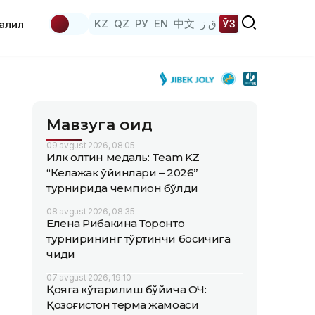
KZ
QZ
РУ
EN
中文
ق ز
ЎЗ
аҳлил
Мавзуга оид
09 avgust 2026, 08:05
Илк олтин медаль: Team KZ
“Келажак ўйинлари – 2026”
турнирида чемпион бўлди
08 avgust 2026, 08:35
Елена Рибакина Торонто
турнирининг тўртинчи босқичига
чиқди
07 avgust 2026, 19:10
Қояга кўтарилиш бўйича ОЧ:
Қозоғистон терма жамоаси