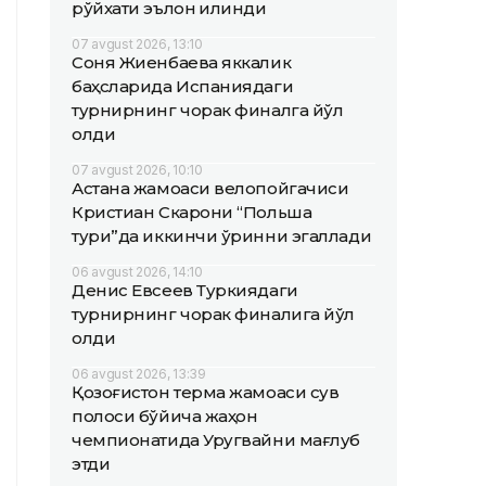
рўйхати эълон қилинди
07 avgust 2026, 13:10
Соня Жиенбаева яккалик
баҳсларида Испаниядаги
турнирнинг чорак финалга йўл
олди
07 avgust 2026, 10:10
Астана жамоаси велопойгачиси
Кристиан Скарони “Польша
тури”да иккинчи ўринни эгаллади
06 avgust 2026, 14:10
Денис Евсеев Туркиядаги
турнирнинг чорак финалига йўл
олди
06 avgust 2026, 13:39
Қозоғистон терма жамоаси сув
полоси бўйича жаҳон
чемпионатида Уругвайни мағлуб
этди