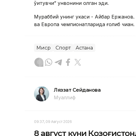
ўқитувчи” унвонини олган эди.
Мураббий унинг укаси - Айбар Ержанов.
ва Европа чемпионатларида ғолиб чиққан.
Миср
Спорт
Астана
Ляззат Сейданова
Муаллиф
09:37, 09 Август 2026
8 август куни Қозоғистон