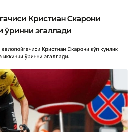
гачиси Кристиан Скарони
и ўринни эгаллади
 велопойгачиси Кристиан Скарони кўп кунлик
а иккинчи ўринни эгаллади.