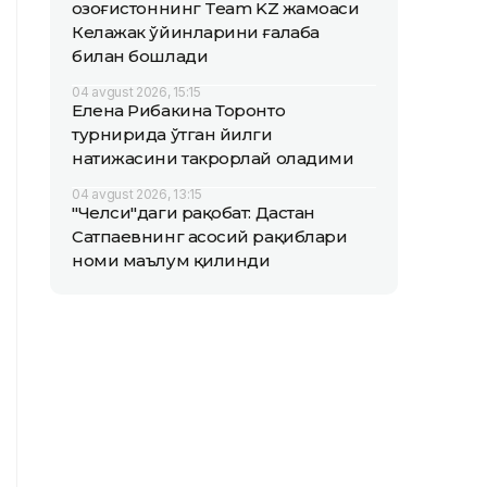
Қозоғистоннинг Team KZ жамоаси
Келажак ўйинларини ғалаба
билан бошлади
04 avgust 2026, 15:15
Елена Рибакина Торонто
турнирида ўтган йилги
натижасини такрорлай оладими
04 avgust 2026, 13:15
"Челси"даги рақобат: Дастан
Сатпаевнинг асосий рақиблари
номи маълум қилинди