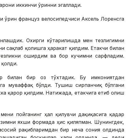
арони иккинчи ўринни эгаллади.
чи ўрин француз велосипедчиси Аксель Лоренсга
қинлашдик. Охирги кўтарилишда мен тезлигимни
ни сақлаб қолишга ҳаракат қилдим. Етакчи билан
тезликни оширдим ва бор кучимни сарфладим.
 қолди.
ер билан бир оз тўхтадик. Бу имкониятдан
га муваффақ бўлди. Тушиш сирпанчиқ бўлгани
кка қарор қилдим. Натижада, етакчига етиб олиш
мени пойганинг ҳал қилувчи дақиқасига қадар
ўзимни яхши формада ҳис қиляпман. Шунингдек,
асосий рақибларимдан бир неча сония олдинда
урашадиган босқичлар ҳали олдинда, — деди