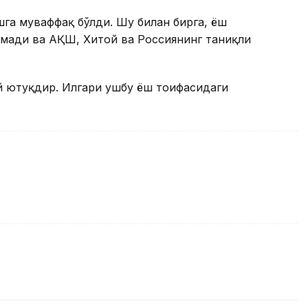
ишга муваффақ бўлди. Шу билан бирга, ёш
лмади ва АҚШ, Хитой ва Россиянинг таниқли
й ютуқдир. Илгари ушбу ёш тоифасидаги