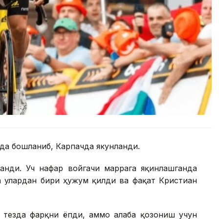
да бошланиб, Карпачда якунланди.
ланди. Уч нафар войгачи маррага яқинлашганда
а улардан бири ҳужум қилди ва фақат Кристиан
 тезда фарқни ёпди, аммо ғалаба қозониш учун