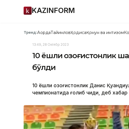
KAZINFORM
Ақорда
Тайинлов
Ҳодиса
Қонун ва интизом
Ко
Тренд:
13:49, 28 Октябр 2023
10 ёшли қозоғистонлик ш
бўлди
10 ёшли қозоғистонлик Данис Қуандиқ
чемпионатида ғолиб чиқди, деб хаба