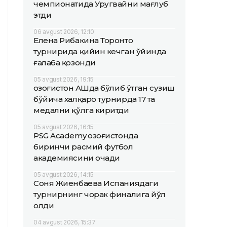
чемпионатида Уругвайни мағлуб
этди
06 avgust 2026, 12:10
Елена Рибакина Торонто
турнирида қийин кечган ўйинда
ғалаба қозонди
05 avgust 2026, 19:15
Қозоғистон АҚШда бўлиб ўтган сузиш
бўйича халқаро турнирда 17 та
медални қўлга киритди
05 avgust 2026, 16:15
PSG Academy Қозоғистонда
биринчи расмий футбол
академиясини очади
05 avgust 2026, 14:15
Соня Жиенбаева Испаниядаги
турнирнинг чорак финалига йўл
олди
04 avgust 2026, 15:37