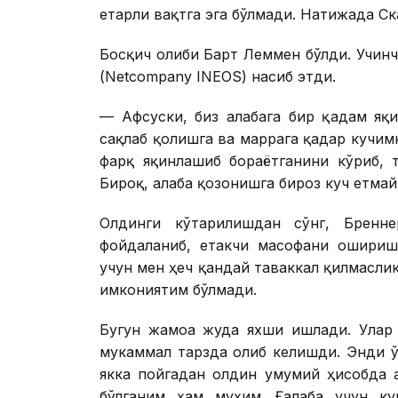
етарли вақтга эга бўлмади. Натижада Ск
Босқич ғолиби Барт Леммен бўлди. Учин
(Netcompany INEOS) насиб этди.
— Афсуски, биз ғалабага бир қадам я
сақлаб қолишга ва маррага қадар кучим
фарқ яқинлашиб бораётганини кўриб, 
Бироқ, ғалаба қозонишга бироз куч етмай
Олдинги кўтарилишдан сўнг, Бренн
фойдаланиб, етакчи масофани ошириш
учун мен ҳеч қандай таваккал қилмасли
имкониятим бўлмади.
Бугун жамоа жуда яхши ишлади. Улар 
мукаммал тарзда олиб келишди. Энди 
якка пойгадан олдин умумий ҳисобда 
бўлганим ҳам муҳим. Ғалаба учун к