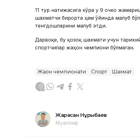
11 тур натижасига кўра у 9 очко жамғар
шахматчи бирорта ҳам ўйинда мағлуб бў
тенгдошларини мағлуб этди.
Дарвоқе, бу қозоқ шахмати учун тарихи
спортчилар жаҳон чемпиони бўлмаган.
Жаҳон чемпионати
Спорт
Шахмат
Жарасқан Нұрыбаев
Муаллиф