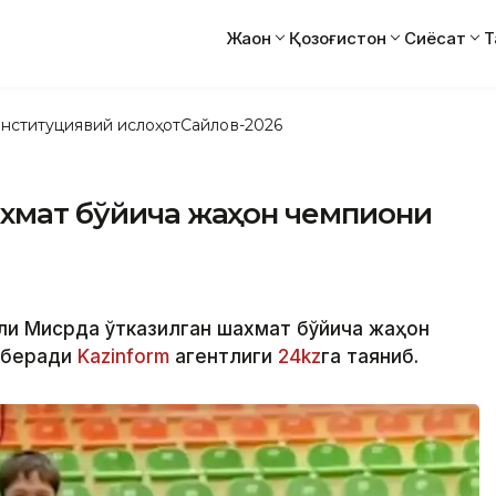
Жаҳон
Қозоғистон
Сиёсат
Т
нституциявий ислоҳот
Сайлов-2026
ахмат бўйича жаҳон чемпиони
ули Мисрда ўтказилган шахмат бўйича жаҳон
р беради
Kazinform
агентлиги
24kz
га таяниб.