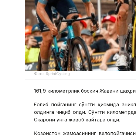
Фото: SprintCycling
161,9 километрлик босқич Жавани шаҳри
Ғолиб пойганинг сўнгги қисмида аниқ
олдинга чиқиб олди. Сўнгги километрд
Скарони унга жавоб қайтара олди.
Қозоғистон жамоасининг велопойгачиси