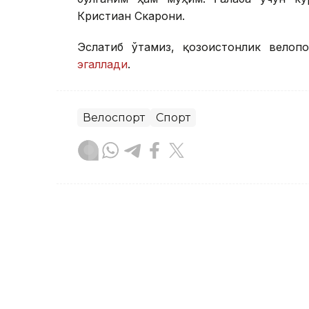
Кристиан Скарони.
Эслатиб ўтамиз, қозоғистонлик велоп
эгаллади
.
Велоспорт
Спорт
Бекабат Узаков
Муаллиф
14:10, 06 Август 2026