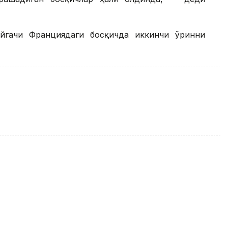
ойгачи Франциядаги босқичда иккинчи ўринни