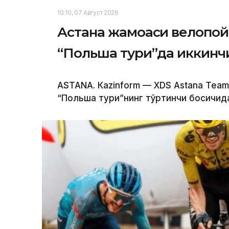
10:10, 07 Август 2026
Астана жамоаси велопой
“Польша тури”да иккинч
ASTANА. Кazinform — XDS Astana Team
“Польша тури”нинг тўртинчи босқичид