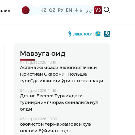
KZ
QZ
РУ
EN
中文
ق ز
ЎЗ
аҳлил
Мавзуга оид
07 avgust 2026, 10:10
Астана жамоаси велопойгачиси
Кристиан Скарони “Польша
тури”да иккинчи ўринни эгаллади
06 avgust 2026, 14:10
Денис Евсеев Туркиядаги
турнирнинг чорак финалига йўл
олди
06 avgust 2026, 13:39
Қозоғистон терма жамоаси сув
полоси бўйича жаҳон