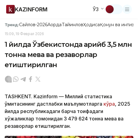
KAZINFORM
ЎЗ
Сайлов-2026
Ақорда
Тайинлов
Ҳодиса
Қонун ва интизо
Тренд:
15:09, 19 Феврал 2026
1 йилда Ўзбекистонда қарийб 3,5 млн
тонна мева ва резаворлар
етиштирилган
TASHKENT. Kazinform — Миллий статистика
қўмитасининг дастлабки маълумотларга
кўра
, 2025
йилда республикадаги барча тоифадаги
хўжаликлар томонидан 3 479 624 тонна мева ва
резаворлар етиштирилган.