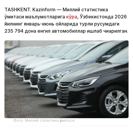
TASHKENT. Kazinform — Миллий статистика
қўмитаси маълумотларига
кўра
, Ўзбекистонда 2026
йилнинг январь-июнь ойларида турли русумдаги
235 794 дона енгил автомобиллар ишлаб чиқарилган.
Фото: Миллий статистика қўмитаси