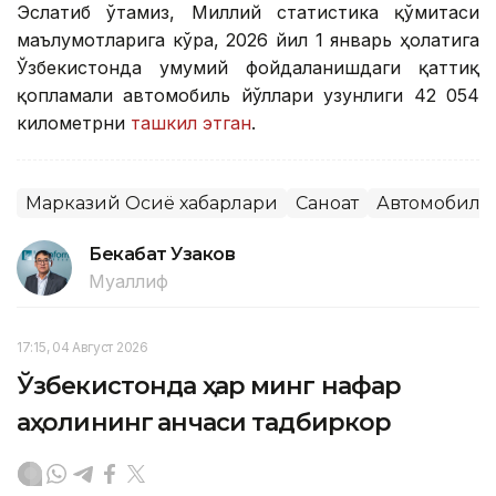
Эслатиб ўтамиз, Миллий статистика қўмитаси
маълумотларига кўра, 2026 йил 1 январь ҳолатига
Ўзбекистонда умумий фойдаланишдаги қаттиқ
қопламали автомобиль йўллари узунлиги 42 054
километрни
ташкил этган
.
Марказий Осиё хабарлари
Саноат
Автомобилс
Бекабат Узаков
Муаллиф
17:15, 04 Август 2026
Ўзбекистонда ҳар минг нафар
аҳолининг қанчаси тадбиркор