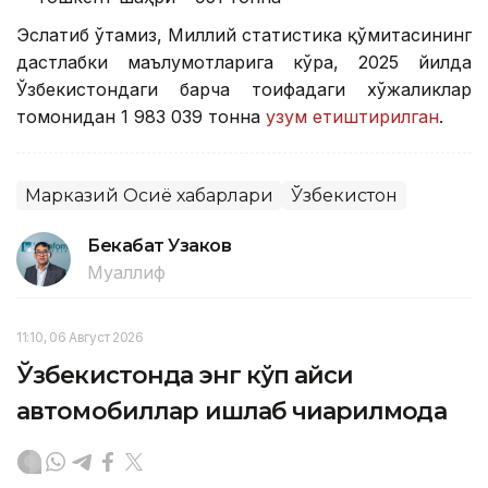
Эслатиб ўтамиз, Миллий статистика қўмитасининг
дастлабки маълумотларига кўра, 2025 йилда
Ўзбекистондаги барча тоифадаги хўжаликлар
томонидан 1 983 039 тонна
узум етиштирилган
.
Марказий Осиё хабарлари
Ўзбекистон
Бекабат Узаков
Муаллиф
11:10, 06 Август 2026
Ўзбекистонда энг кўп қайси
автомобиллар ишлаб чиқарилмоқда