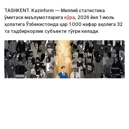
TASHKENT. Kazinform — Миллий статистика
қўмитаси маълумотларига
кўра
, 2026 йил 1 июль
ҳолатига Ўзбекистонда ҳар 1 000 нафар аҳолига 32
та тадбиркорлик субъекти тўғри келади.
Фото: Миллий статистика қўмитаси
Ушбу кўрсаткич ҳудудлар кесимида қуйидагича: