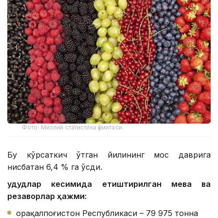
Фото: Миллий статистика қўмитаси
Бу кўрсаткич ўтган йилининг мос даврига
нисбатан 6,4 % га ўсди.
Ҳудудлар кесимида етиштирилган мева ва
резаворлар ҳажми:
Қорақалпоғистон Республикаси – 79 975 тонна