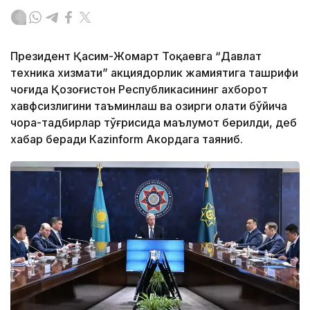
Президент Қасим-Жомарт Тоқаевга “Давлат
техника хизмати” акциядорлик жамиятига ташрифи
чоғида Қозоғистон Республикасининг ахборот
хавфсизлигини таъминлаш ва ҳозирги ҳолати бўйича
чора-тадбирлар тўғрисида маълумот берилди, деб
хабар беради Каzinform Акордага таяниб.