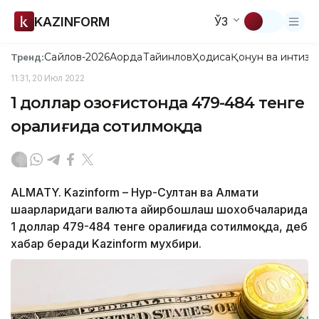
KAZINFORM
ЎЗ
Сайлов-2026
Ақорда
Тайинлов
Ҳодиса
Қонун ва интизо
Тренд:
11:31, 20 Июл 2022
1 доллар Қозоғистонда 479-484 тенге
оралиғида сотилмоқда
ALMATY. Kazinform – Нур-Султан ва Алмати
шаҳарларидаги валюта айирбошлаш шохобчаларида
1 доллар 479-484 тенге оралиғида сотилмоқда, деб
хабар беради Kazinform мухбири.