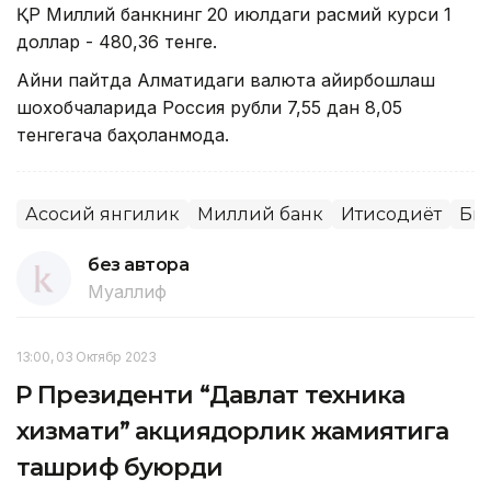
ҚР Миллий банкнинг 20 июлдаги расмий курси 1
доллар - 480,36 тенге.
Айни пайтда Алматидаги валюта айирбошлаш
шохобчаларида Россия рубли 7,55 дан 8,05
тенгегача баҳоланмоқда.
Асосий янгилик
Миллий банк
Иқтисодиёт
Би
без автора
Муаллиф
13:00, 03 Октябр 2023
ҚР Президенти “Давлат техника
хизмати” акциядорлик жамиятига
ташриф буюрди