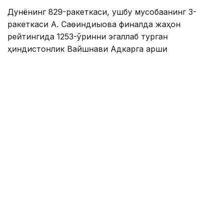
Дунёнинг 829-ракеткаси, ушбу мусобақанинг 3-
ракеткаси А. Саөиндиыова финалда жаҳон
рейтингида 1253-ўринни эгаллаб турган
ҳиндистонлик Вайшнави Адкарга қарши
чемпионлик учун кураш олиб борди.
Биринчи партия кескин курашлар остида ўтди,
Аружан тай-брейкда муваффақиятли ўйнади - 7:6
(8:6).
Иккинчи сетда қозоғистонлик ёш теннисчи рақибига
ҳеч қандай имконият қолдирмади - 6:0.
Шу тариқа Аружан Сағиндиқова муҳим ғалабага
эришди.
Эслатиб ўтамиз, аввалроқ Аружан Сағиндиқова
Тунисдаги мусобақа финалига чиққани ҳақида
хабар
берган эдик.