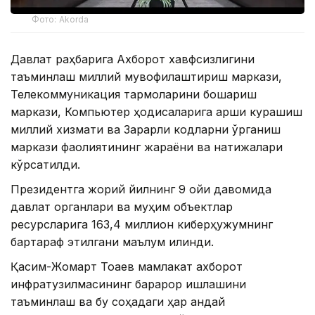
Фото: Akorda
Давлат раҳбарига Ахборот хавфсизлигини
таъминлаш миллий мувофиқлаштириш маркази,
Телекоммуникация тармоқларини бошқариш
маркази, Компьютер ҳодисаларига қарши курашиш
миллий хизмати ва Зарарли кодларни ўрганиш
маркази фаолиятининг жараёни ва натижалари
кўрсатилди.
Президентга жорий йилнинг 9 ойи давомида
давлат органлари ва муҳим объектлар
ресурсларига 163,4 миллион киберҳужумнинг
бартараф этилгани маълум қилинди.
Қасим-Жомарт Тоқаев мамлакат ахборот
инфратузилмасининг барқарор ишлашини
таъминлаш ва бу соҳадаги ҳар қандай