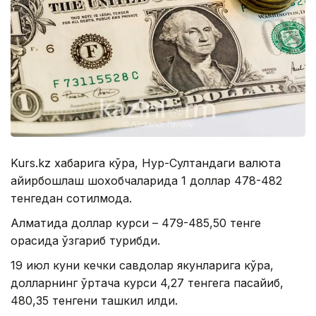
Kurs.kz хабарига кўра, Нур-Султандаги валюта
айирбошлаш шохобчаларида 1 доллар 478-482
тенгедан сотилмоқда.
Алматида доллар курси – 479-485,50 тенге
орасида ўзгариб турибди.
19 июл куни кечки савдолар якунларига кўра,
долларнинг ўртача курси 4,27 тенгега пасайиб,
480,35 тенгени ташкил қилди.