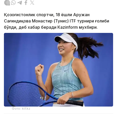
Қозоғистонлик спортчи, 18 ёшли Аружан
Сағиндиқова Монастир (Тунис) ITF турнири ғолиби
бўлди, деб хабар беради Каzinform мухбири.
Фото: ktf.kz