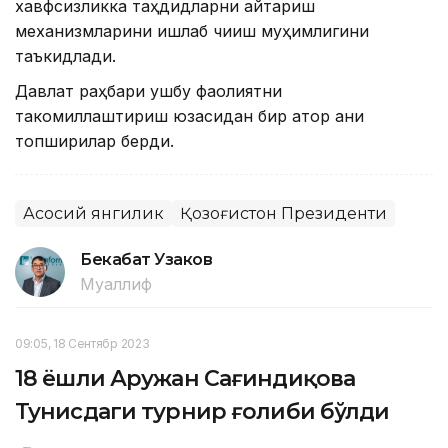
хавфсизликка таҳдидларни қайтариш
механизмларини ишлаб чиқиш муҳимлигини
таъкидлади.
Давлат раҳбари ушбу фаолиятни
такомиллаштириш юзасидан бир қатор аниқ
топшириқлар берди.
Асосий янгилик
Қозоғистон Президенти
Бекабат Узаков
Муаллиф
09:05, 18 Сентябр 2023
18 ёшли Аружан Сағиндиқова
Тунисдаги турнир ғолиби бўлди