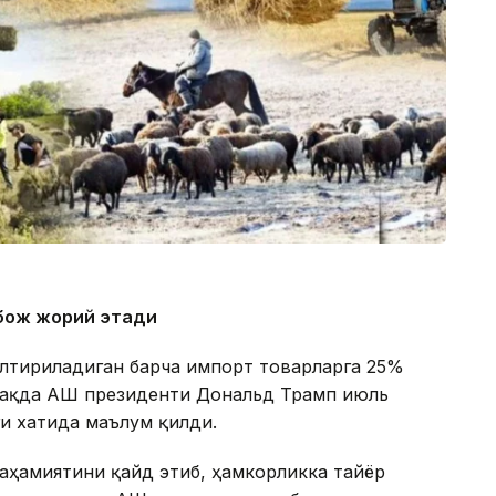
бож жорий этади
келтириладиган барча импорт товарларга 25%
ҳақда АҚШ президенти Дональд Трамп июль
ги хатида маълум қилди.
 аҳамиятини қайд этиб, ҳамкорликка тайёр