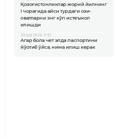
Қозоғистонликлар жорий йилнинг
I чорагида қайси турдаги озиқ-
овқатларни энг кўп истеъмол
қилишди
30 iyul 2026, 11:10
Агар бола чет элда паспортини
йўқотиб қўйса, нима қилиш керак