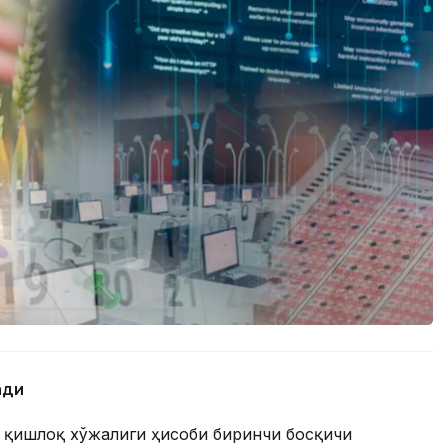
ади
й қишлоқ хўжалиги ҳисоби биринчи босқичи