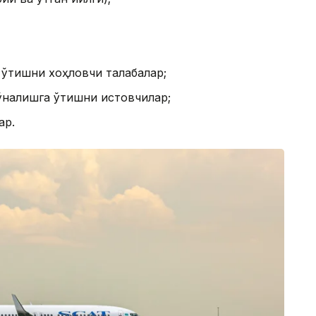
ўтишни хоҳловчи талабалар;
ўналишга ўтишни истовчилар;
ар.