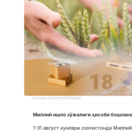
Коллаж: Kazinform/Freepik
Миллий қишлоқ хўжалиги ҳисоби бошлан
1-31 август кунлари Қозоғистонда Милли