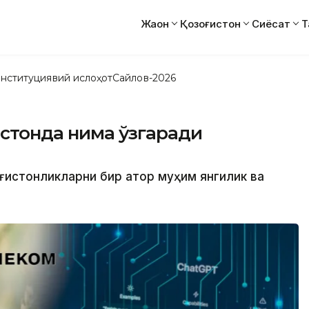
Жаҳон
Қозоғистон
Сиёсат
Т
нституциявий ислоҳот
Сайлов-2026
истонда нима ўзгаради
оғистонликларни бир қатор муҳим янгилик ва