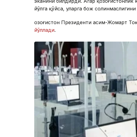
эканини билдирди. Агар қозоғистонлик
йўлга қўйса, уларга бож солинмаслигини
Қозоғистон Президенти Қасим-Жомарт То
йўллади
.