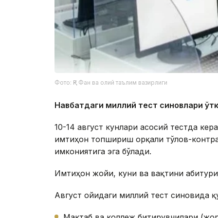
Фото: ҚР Фан ва олий таълим вазирлиги
Навбатдаги миллий тест синовлари ўт
10-14 август кунлари асосий тестда кер
имтиҳон топшириш орқали тўлов-контра
имкониятига эга бўлади.
Имтиҳон жойи, куни ва вақтини абитури
Август ойидаги миллий тест синовида 
Мактаб ва коллеж битирувчилари (жори