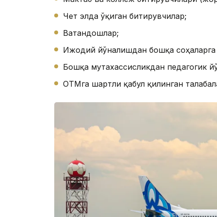
Чет элда ўқиган битирувчилар;
Ватандошлар;
Ижодий йўналишдан бошқа соҳаларга 
Бошқа мутахассисликдан педагогик й
ОТМга шартли қабул қилинган талабал