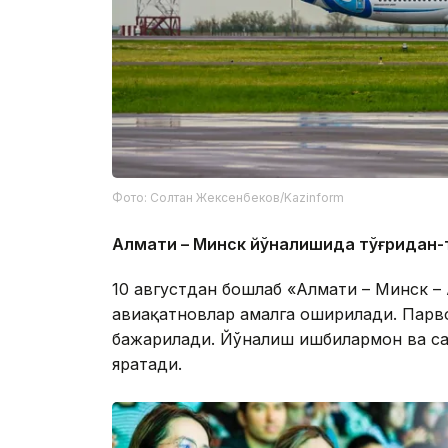
Фото: Солтан Жексенбеков/Kazinform
Алмат
и – Минск йўналишида тўғридан-т
10 августдан бошлаб «Алмати – Минск –
авиақатновлар амалга оширилади. Парв
бажарилади. Йўналиш ишбилармон ва са
яратади.