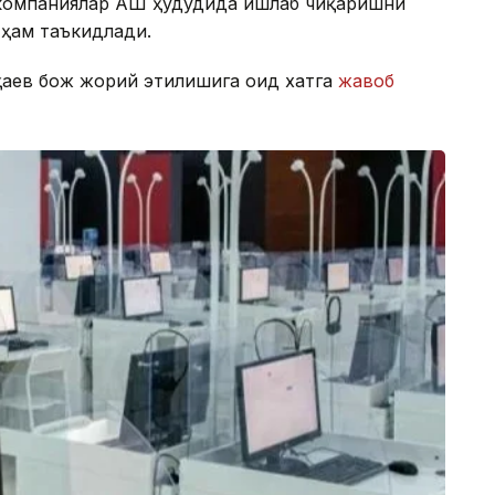
 компаниялар АҚШ ҳудудида ишлаб чиқаришни
 ҳам таъкидлади.
қаев бож жорий этилишига оид хатга
жавоб