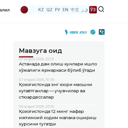
KZ
QZ
РУ
EN
中文
ق ز
ЎЗ
аҳлил
Мавзуга оид
07 avgust 2026, 20:10
Астанада дам олиш кунлари қишлоқ
хўжалиги ярмаркаси бўлиб ўтади
07 avgust 2026, 10:39
Қозоғистонда энг юқори маошни
кутаётганлар — учувчилар ва
стюардессалар
06 avgust 2026, 20:10
Қозоғистонда 12 минг нафар
ижтимоий ходим малака ошириш
курсини тугатди