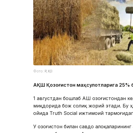
Фото: ҚР ҚХВ
АҚШ Қозоғистон маҳсулотларига 25% 
1 августдан бошлаб АҚШ Қозоғистондан 
миқдорида бож солиқ жорий этади. Бу 
ойида Truth Social ижтимоий тармоғида
У Қозоғистон билан савдо алоқаларининг