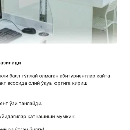
казилади
акли балл тўплай олмаган абитуриентлар қайта
кт асосида олий ўқув юртига кириш
ент ўзи танлайди.
қуйидагилар қатнашиши мумкин:
й ва ўтган йилги);