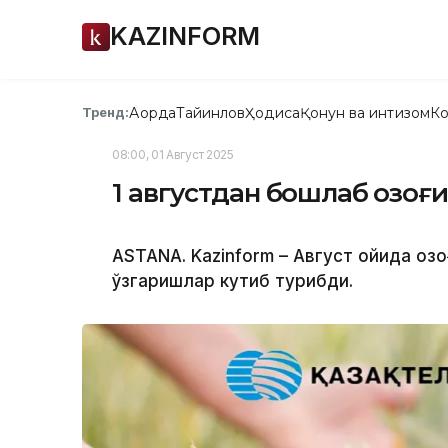
KAZINFORM
Ақорда
Тайинлов
Ҳодиса
Қонун ва интизом
Ко
Тренд:
08:00, 01 Август 2025
1 августдан бошлаб Қозоғ
ASTANA. Kazinform – Август ойида қоз
ўзгаришлар кутиб турибди.