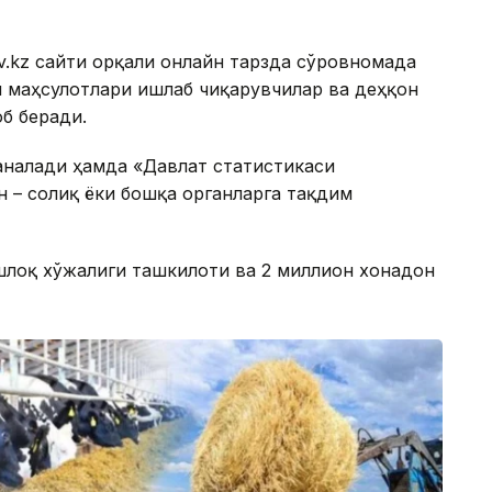
v.kz сайти орқали онлайн тарзда сўровномада
 маҳсулотлари ишлаб чиқарувчилар ва деҳқон
б беради.
аналади ҳамда «Давлат статистикаси
н – солиқ ёки бошқа органларга тақдим
шлоқ хўжалиги ташкилоти ва 2 миллион хонадон