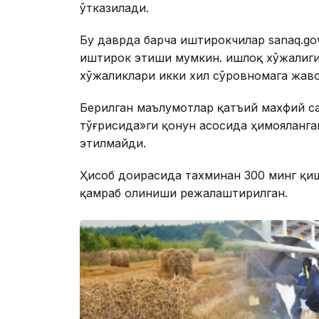
ўтказилади.
Бу даврда барча иштирокчилар sanaq.go
иштирок этиши мумкин. Қишлоқ хўжалиги
хўжаликлари икки хил сўровномага жаво
Берилган маълумотлар қатъий махфий с
тўғрисида»ги қонун асосида ҳимояланга
этилмайди.
Ҳисоб доирасида тахминан 300 минг қи
қамраб олиниши режалаштирилган.