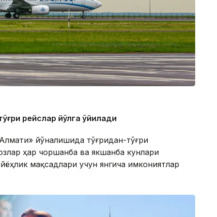
ўғри рейслар йўлга қўйилади
 Алмати» йўналишида тўғридан-тўғри
озлар ҳар чоршанба ва якшанба кунлари
йёҳлик мақсадлари учун янгича имкониятлар