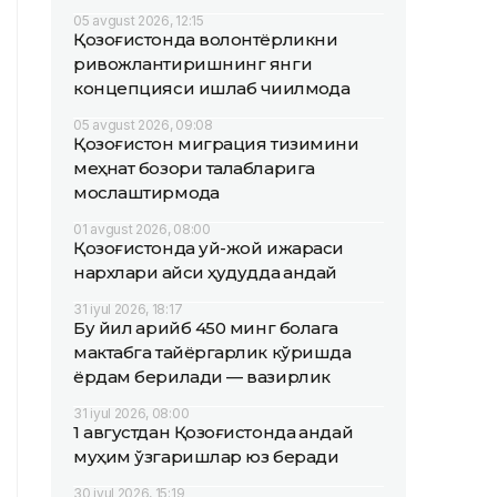
05 avgust 2026, 12:15
Қозоғистонда волонтёрликни
ривожлантиришнинг янги
концепцияси ишлаб чиқилмоқда
05 avgust 2026, 09:08
Қозоғистон миграция тизимини
меҳнат бозори талабларига
мослаштирмоқда
01 avgust 2026, 08:00
Қозоғистонда уй-жой ижараси
нархлари қайси ҳудудда қандай
31 iyul 2026, 18:17
Бу йил қарийб 450 минг болага
мактабга тайёргарлик кўришда
ёрдам берилади — вазирлик
31 iyul 2026, 08:00
1 августдан Қозоғистонда қандай
муҳим ўзгаришлар юз беради
30 iyul 2026, 15:19