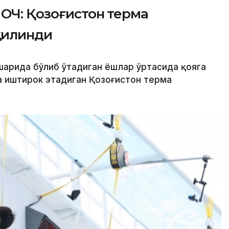
ОЧ: Қозоғистон терма
қилинди
 шаҳрида бўлиб ўтадиган ёшлар ўртасида қояга
 иштирок этадиган Қозоғистон терма