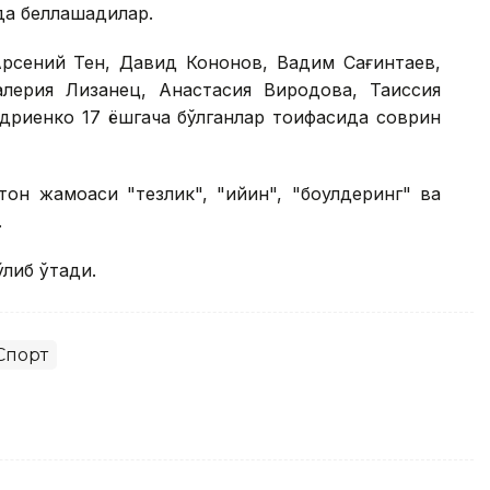
да беллашадилар.
Арсений Тен, Давид Кононов, Вадим Сағинтаев,
лерия Лизанец, Анастасия Виродова, Таиссия
ндриенко 17 ёшгача бўлганлар тоифасида соврин
он жамоаси "тезлик", "қийин", "боулдеринг" ва
.
ўлиб ўтади.
Спорт