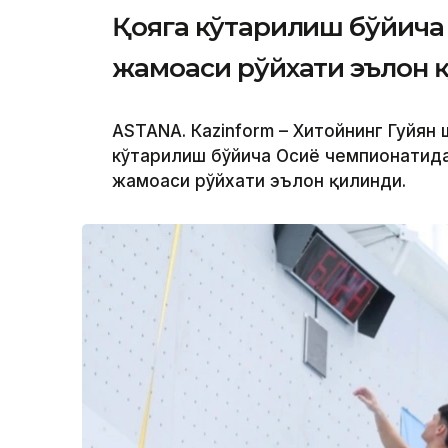
Қояга кўтарилиш бўйича 
жамоаси рўйхати эълон 
ASTANА. Кazinform – Хитойнинг Гуйян
кўтарилиш бўйича Осиё чемпионатида
жамоаси рўйхати эълон қилинди.