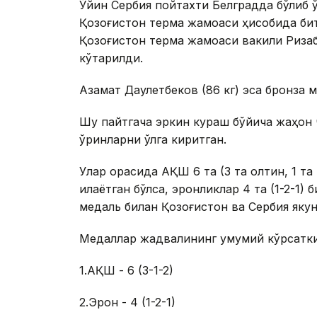
Ўйин Сербия пойтахти Белградда бўлиб ў
Қозоғистон терма жамоаси ҳисобида бит
Қозоғистон терма жамоаси вакили Ризаб
кўтарилди.
Азамат Даулетбеков (86 кг) эса бронза 
Шу пайтгача эркин кураш бўйича жаҳон 
ўринларни қўлга киритган.
Улар орасида АҚШ 6 та (3 та олтин, 1 та
қилаётган бўлса, эронликлар 4 та (1-2-1) 
медаль билан Қозоғистон ва Сербия якун
Медаллар жадвалининг умумий кўрсаткич
1.АҚШ - 6 (3-1-2)
2.Эрон - 4 (1-2-1)