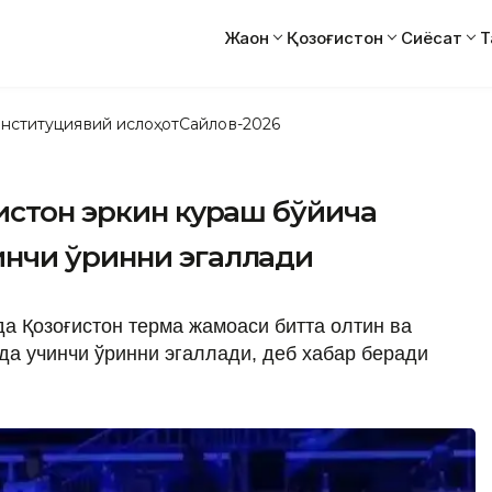
Жаҳон
Қозоғистон
Сиёсат
Т
нституциявий ислоҳот
Сайлов-2026
истон эркин кураш бўйича
нчи ўринни эгаллади
а Қозоғистон терма жамоаси битта олтин ва
а учинчи ўринни эгаллади, деб хабар беради