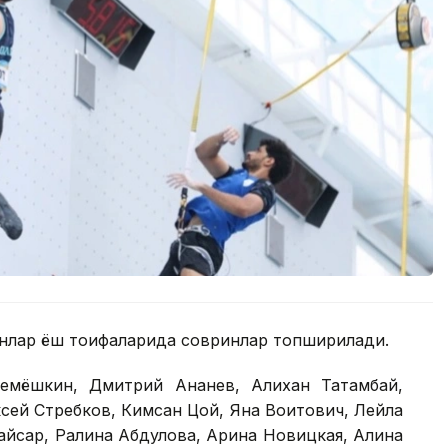
ганлар ёш тоифаларида совринлар топширилади.
емёшкин, Дмитрий Ананев, Алихан Татамбай,
сей Стребков, Кимсан Цой, Яна Воитович, Лейла
айсар, Ралина Абдулова, Арина Новицкая, Алина