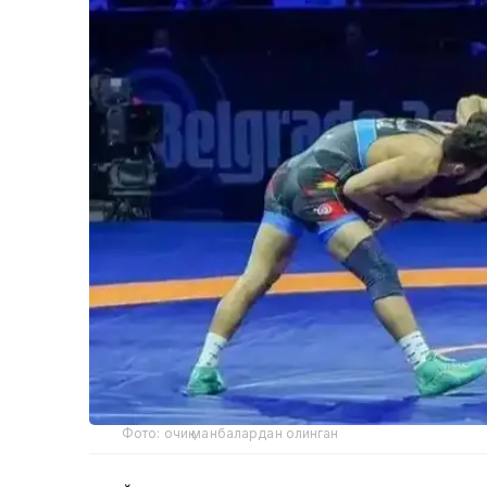
Фото: очиқ манбалардан олинган