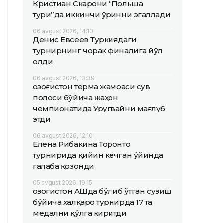
Кристиан Скарони “Польша
тури”да иккинчи ўринни эгаллади
06 avgust 2026, 14:10
Денис Евсеев Туркиядаги
турнирнинг чорак финалига йўл
олди
06 avgust 2026, 13:39
Қозоғистон терма жамоаси сув
полоси бўйича жаҳон
чемпионатида Уругвайни мағлуб
этди
06 avgust 2026, 12:10
Елена Рибакина Торонто
турнирида қийин кечган ўйинда
ғалаба қозонди
05 avgust 2026, 19:15
Қозоғистон АҚШда бўлиб ўтган сузиш
бўйича халқаро турнирда 17 та
медални қўлга киритди