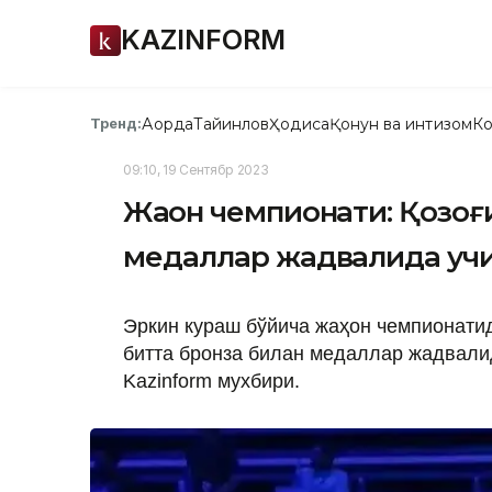
KAZINFORM
Ақорда
Тайинлов
Ҳодиса
Қонун ва интизом
Ко
Тренд:
09:10, 19 Сентябр 2023
Жаҳон чемпионати: Қозоғ
медаллар жадвалида учи
Эркин кураш бўйича жаҳон чемпионатид
битта бронза билан медаллар жадвалид
Kazinform мухбири.