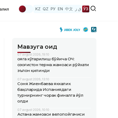
KZ
QZ
РУ
EN
中文
ق ز
ЎЗ
аҳлил
Мавзуга оид
07 avgust 2026, 19:10
Қояга кўтарилиш бўйича ОЧ:
Қозоғистон терма жамоаси рўйхати
эълон қилинди
07 avgust 2026, 13:10
Соня Жиенбаева яккалик
баҳсларида Испаниядаги
турнирнинг чорак финалга йўл
олди
07 avgust 2026, 10:10
Астана жамоаси велопойгачиси