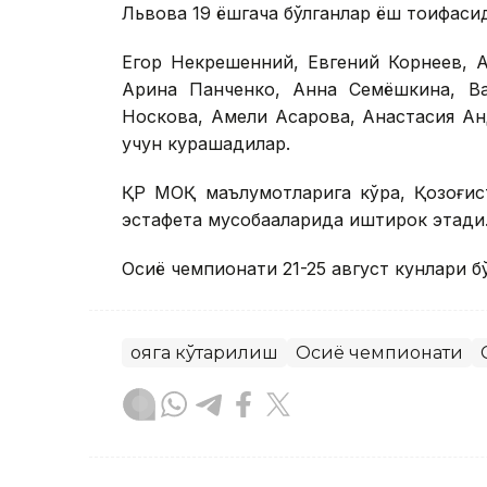
Львова 19 ёшгача бўлганлар ёш тоифаси
Егор Некрешенний, Евгений Корнеев, 
Арина Панченко, Анна Семёшкина, Ва
Носкова, Амели Асқарова, Анастасия А
учун курашадилар.
ҚР МОҚ маълумотларига кўра, Қозоғист
эстафета мусобақаларида иштирок этади
Осиё чемпионати 21-25 август кунлари б
Қояга кўтарилиш
Осиё чемпионати