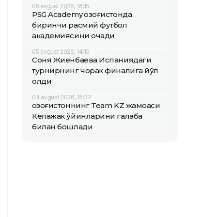
05 avgust 2026, 16:15
PSG Academy Қозоғистонда
биринчи расмий футбол
академиясини очади
05 avgust 2026, 14:15
Соня Жиенбаева Испаниядаги
турнирнинг чорак финалига йўл
олди
04 avgust 2026, 15:37
Қозоғистоннинг Team KZ жамоаси
Келажак ўйинларини ғалаба
билан бошлади