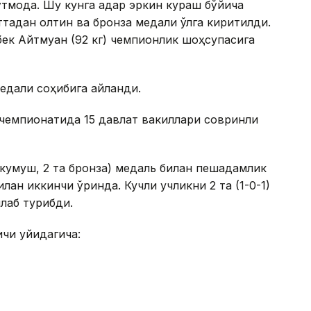
тмоқда. Шу кунга қадар эркин кураш бўйича
тадан олтин ва бронза медали қўлга киритилди.
ек Айтмуқан (92 кг) чемпионлик шоҳсупасига
медали соҳибига айланди.
чемпионатида 15 давлат вакиллари совринли
 кумуш, 2 та бронза) медаль билан пешқадамлик
билан иккинчи ўринда. Кучли учликни 2 та (1-0-1)
лаб турибди.
и қуйидагича: