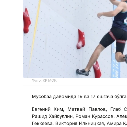
Фото: ҚР МОҚ
Мусобақа давомида 19 ва 17 ёшгача бўл
Евгений Ким, Матвей Павлов, Глеб С
Рашид Хайбуллин, Роман Курассов, Алек
Геккеева, Виктория Ильницкая, Амира Қ