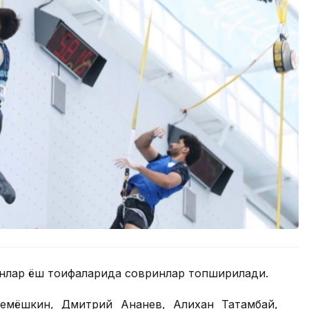
ганлар ёш тоифаларида совринлар топширилади.
емёшкин, Дмитрий Ананев, Алихан Татамбай,