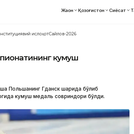
Жаҳон
Қозоғистон
Сиёсат
Т
нституциявий ислоҳот
Сайлов-2026
мпионатининг кумуш
иша Польшанинг Гданск шаҳрида бўлиб
богида кумуш медаль совриндори бўлди.