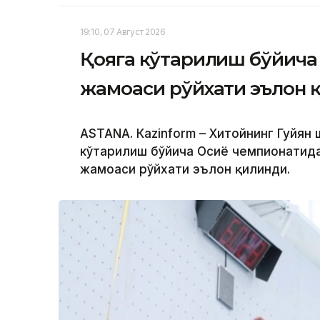
19:10, 07 Август 2026
Қояга кўтарилиш бўйича 
жамоаси рўйхати эълон 
ASTANА. Кazinform – Хитойнинг Гуйян
кўтарилиш бўйича Осиё чемпионатида
жамоаси рўйхати эълон қилинди.