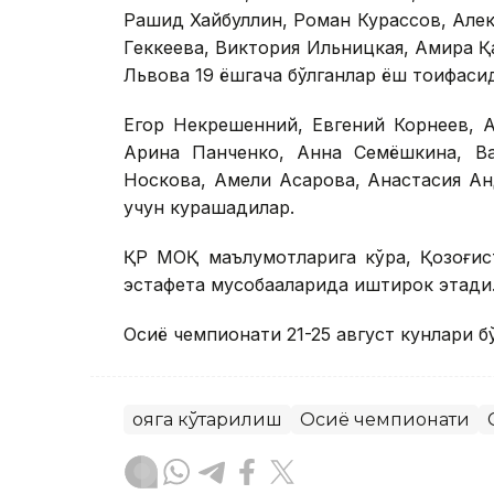
Рашид Хайбуллин, Роман Курассов, Алек
Геккеева, Виктория Ильницкая, Амира Қ
Львова 19 ёшгача бўлганлар ёш тоифаси
Егор Некрешенний, Евгений Корнеев, 
Арина Панченко, Анна Семёшкина, Ва
Носкова, Амели Асқарова, Анастасия А
учун курашадилар.
ҚР МОҚ маълумотларига кўра, Қозоғист
эстафета мусобақаларида иштирок этади
Осиё чемпионати 21-25 август кунлари б
Қояга кўтарилиш
Осиё чемпионати