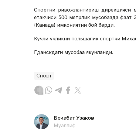
Спортни ривожлантириш дирекцияси м
етакчиси 500 метрлик мусобақада фақа
(Канада) имкониятни бой берди.
Кучли учликни польшалик спортчи Миха
Гданскдаги мусобақа якунланди.
Спорт
Бекабат Узаков
Муаллиф