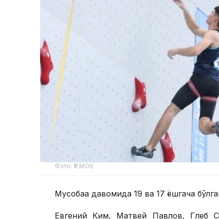
Фото: ҚР МОҚ
Мусобақа давомида 19 ва 17 ёшгача бўл
Евгений Ким, Матвей Павлов, Глеб С