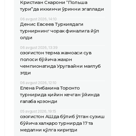
Кристиан Скарони “Польша
тури”да иккинчи ўринни эгаллади
06 avgust 2026, 14:10
Денис Евсеев Туркиядаги
турнирнинг чорак финалига йўл
олди
06 avgust 2026, 13:39
Қозоғистон терма жамоаси сув
полоси бўйича жаҳон
чемпионатида Уругвайни мағлуб
этди
06 avgust 2026, 12:10
Елена Рибакина Торонто
турнирида қийин кечган ўйинда
ғалаба қозонди
05 avgust 2026, 19:15
Қозоғистон АҚШда бўлиб ўтган сузиш
бўйича халқаро турнирда 17 та
медални қўлга киритди