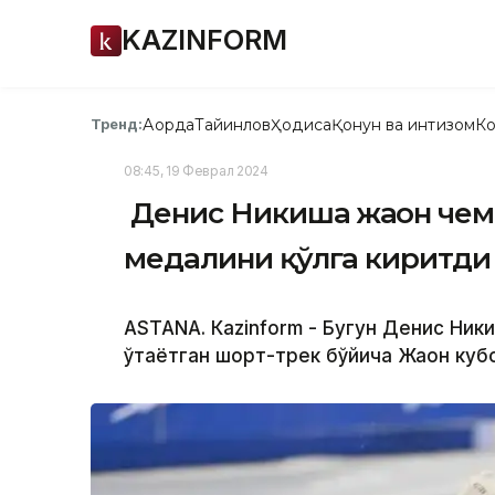
KAZINFORM
Ақорда
Тайинлов
Ҳодиса
Қонун ва интизом
Ко
Тренд:
08:45, 19 Феврал 2024
​ Денис Никиша жаҳон че
медалини қўлга киритди
ASTANA. Кazinform - Бугун Денис Ник
ўтаётган шорт-трек бўйича Жаҳон ку