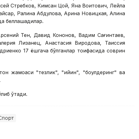
сей Стребков, Кимсан Цой, Яна Воитович, Лейла
айсар, Ралина Абдулова, Арина Новицкая, Алина
да беллашадилар.
Арсений Тен, Давид Кононов, Вадим Сағинтаев,
лерия Лизанец, Анастасия Виродова, Таиссия
ндриенко 17 ёшгача бўлганлар тоифасида соврин
он жамоаси "тезлик", "қийин", "боулдеринг" ва
.
ўлиб ўтади.
Спорт