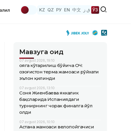
KZ
QZ
РУ
EN
中文
ق ز
ЎЗ
аҳлил
Мавзуга оид
07 avgust 2026, 19:10
Қояга кўтарилиш бўйича ОЧ:
Қозоғистон терма жамоаси рўйхати
эълон қилинди
07 avgust 2026, 13:10
Соня Жиенбаева яккалик
баҳсларида Испаниядаги
турнирнинг чорак финалга йўл
олди
07 avgust 2026, 10:10
Астана жамоаси велопойгачиси