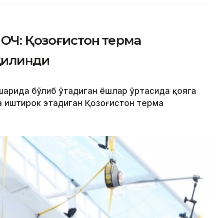
ОЧ: Қозоғистон терма
қилинди
 шаҳрида бўлиб ўтадиган ёшлар ўртасида қояга
 иштирок этадиган Қозоғистон терма