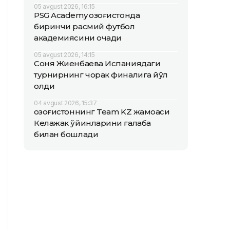
05 avgust 2026, 16:15
PSG Academy Қозоғистонда
биринчи расмий футбол
академиясини очади
05 avgust 2026, 14:15
Соня Жиенбаева Испаниядаги
турнирнинг чорак финалига йўл
олди
04 avgust 2026, 15:37
Қозоғистоннинг Team KZ жамоаси
Келажак ўйинларини ғалаба
билан бошлади