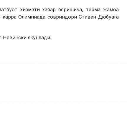
атбуот хизмати хабар беришича, терма жамоа
т 3 карра Олимпиада совриндори Стивен Дюбуага
л Невински якунлади.