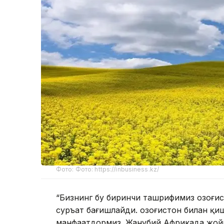
Фото: Фото: https://inbusiness.kz/
“Бизнинг бу биринчи ташрифимиз Қозоғис
суръат бағишлайди. Қозоғистон билан қ
манфаатдормиз. Жанубий Африкада жойл