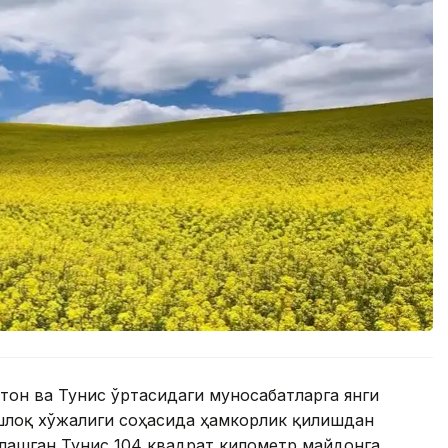
тон ва Тунис ўртасидаги муносабатларга янги
ишлоқ хўжалиги соҳасида ҳамкорлик қилишдан
ашган Тунис 104 квадрат километр майдонга