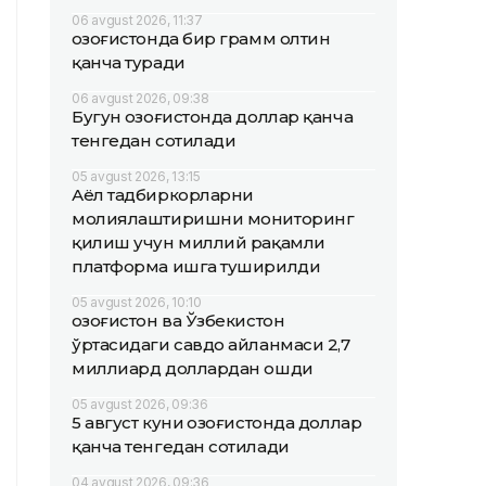
06 avgust 2026, 11:37
Қозоғистонда бир грамм олтин
қанча туради
06 avgust 2026, 09:38
Бугун Қозоғистонда доллар қанча
тенгедан сотилади
05 avgust 2026, 13:15
Аёл тадбиркорларни
молиялаштиришни мониторинг
қилиш учун миллий рақамли
платформа ишга туширилди
05 avgust 2026, 10:10
Қозоғистон ва Ўзбекистон
ўртасидаги савдо айланмаси 2,7
миллиард доллардан ошди
05 avgust 2026, 09:36
5 август куни Қозоғистонда доллар
қанча тенгедан сотилади
04 avgust 2026, 09:36