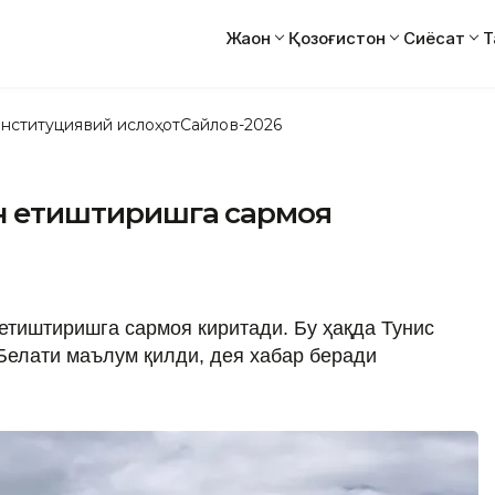
Жаҳон
Қозоғистон
Сиёсат
Т
нституциявий ислоҳот
Сайлов-2026
ун етиштиришга сармоя
 етиштиришга сармоя киритади. Бу ҳақда Тунис
Белати маълум қилди, дея хабар беради