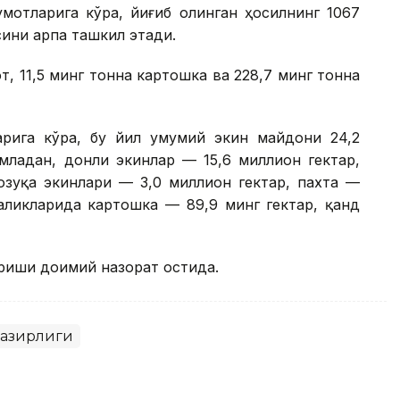
мотларига кўра, йиғиб олинган ҳосилнинг 1067
сини арпа ташкил этади.
т, 11,5 минг тонна картошка ва 228,7 минг тонна
арига кўра, бу йил умумий экин майдони 24,2
младан, донли экинлар — 15,6 миллион гектар,
озуқа экинлари — 3,0 миллион гектар, пахта —
аликларида картошка — 89,9 минг гектар, қанд
риши доимий назорат остида.
 вазирлиги