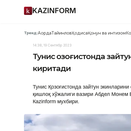
KAZINFORM
Ақорда
Тайинлов
Ҳодиса
Қонун ва интизом
Ко
Тренд:
14:38, 19 Сентябр 2023
Тунис Қозоғистонда зайт
киритади
Тунис Қозоғистонда зайтун экинларини
қишлоқ хўжалиги вазири Абдел Монем 
Кazinform мухбири.