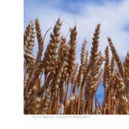
Фото: Қишлоқ хўжалиги вазирлиги