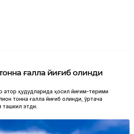
 тонна ғалла йиғиб олинди
р қатор ҳудудларида ҳосил йиғим-терими
ллион тонна ғалла йиғиб олинди, ўртача
и ташкил этди.