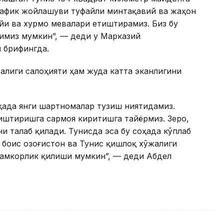
ографик жойлашуви туфайли минтақавий ва жаҳон
йи ва хурмо мевалари етиштирамиз. Биз бу
имиз мумкин”, — деди у Марказий
 брифингда.
жалиги салоҳияти ҳам жуда катта эканлигини
оҳада янги шартномалар тузиш ниятидамиз.
тиштиришга сармоя киритишга тайёрмиз. Зеро,
и талаб қилади. Тунисда эса бу соҳада кўплаб
боис Қозоғистон ва Тунис қишлоқ хўжалиги
амкорлик қилиши мумкин”, — деди Абдел