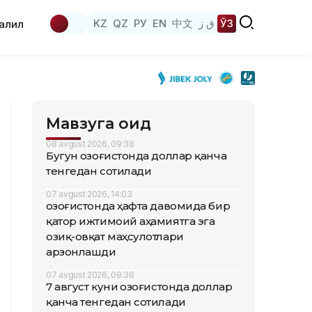
KZ
QZ
РУ
EN
中文
ق ز
ЎЗ
аҳлил
Мавзуга оид
08 avgust 2026, 09:38
Бугун Қозоғистонда доллар қанча
тенгедан сотилади
07 avgust 2026, 14:03
Қозоғистонда ҳафта давомида бир
қатор ижтимоий аҳамиятга эга
озиқ-овқат маҳсулотлари
арзонлашди
07 avgust 2026, 09:36
7 август куни Қозоғистонда доллар
қанча тенгедан сотилади