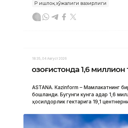
ҚР Қишлоқ хўжалиги вазирлиги
18:35, 04 Август 2026
Қозоғистонда 1,6 миллион
ASTANА. Кazinform – Мамлакатнинг би
бошланди. Бугунги кунга қадар 1,6 ми
ҳосилдорлик гектарига 19,1 центнерн