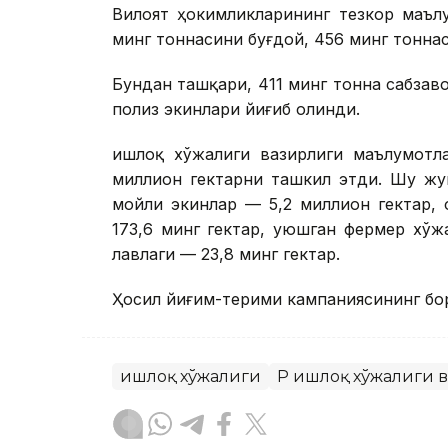
Вилоят ҳокимликларининг тезкор маълу
минг тоннасини буғдой, 456 минг тонна
Бундан ташқари, 411 минг тонна сабзаво
полиз экинлари йиғиб олинди.
Қишлоқ хўжалиги вазирлиги маълумотл
миллион гектарни ташкил этди. Шу жу
мойли экинлар — 5,2 миллион гектар, 
173,6 минг гектар, уюшган фермер хўж
лавлаги — 23,8 минг гектар.
Ҳосил йиғим-терими кампаниясининг бо
Қишлоқ хўжалиги
ҚР Қишлоқ хўжалиги