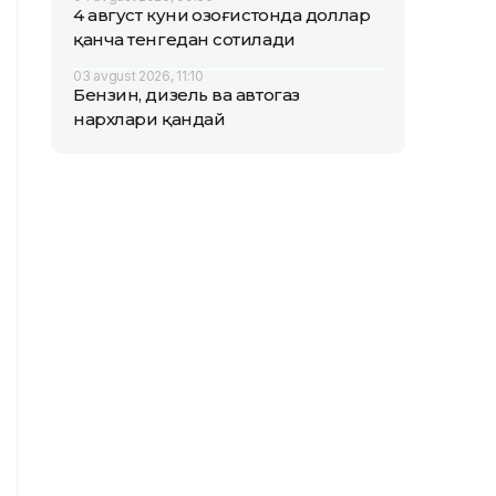
4 август куни Қозоғистонда доллар
қанча тенгедан сотилади
03 avgust 2026, 11:10
Бензин, дизель ва автогаз
нархлари қандай