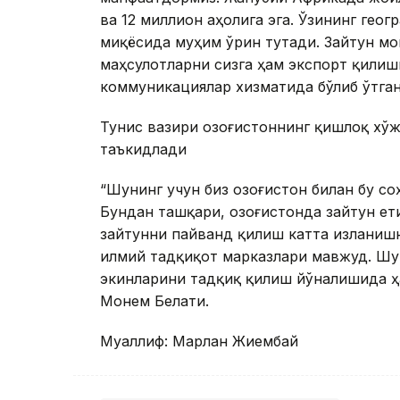
ва 12 миллион аҳолига эга. Ўзининг ге
миқёсида муҳим ўрин тутади. Зайтун мо
маҳсулотларни сизга ҳам экспорт қилиш
коммуникациялар хизматида бўлиб ўтган
Тунис вазири Қозоғистоннинг қишлоқ хў
таъкидлади
“Шунинг учун биз Қозоғистон билан бу с
Бундан ташқари, Қозоғистонда зайтун е
зайтунни пайванд қилиш катта изланишн
илмий тадқиқот марказлари мавжуд. Шу 
экинларини тадқиқ қилиш йўналишида ҳ
Монем Белати.
Муаллиф: Марлан Жиембай