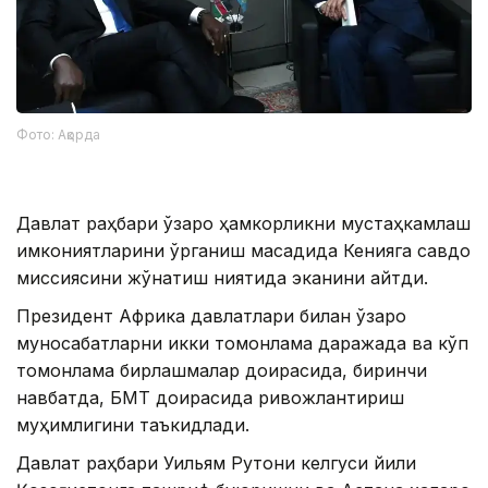
Фото: Ақорда
Давлат раҳбари ўзаро ҳамкорликни мустаҳкамлаш
имкониятларини ўрганиш мақсадида Кенияга савдо
миссиясини жўнатиш ниятида эканини айтди.
Президент Африка давлатлари билан ўзаро
муносабатларни икки томонлама даражада ва кўп
томонлама бирлашмалар доирасида, биринчи
навбатда, БМТ доирасида ривожлантириш
муҳимлигини таъкидлади.
Давлат раҳбари Уильям Рутони келгуси йили