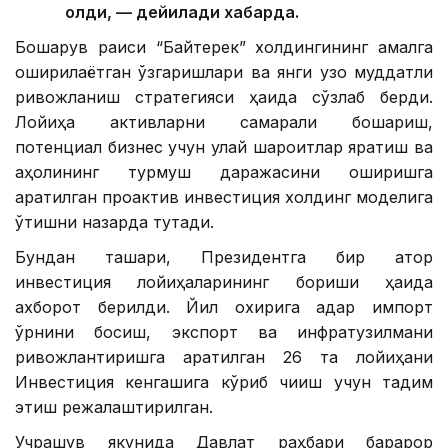
олди, — дейилади хабарда.
Бошқарув раиси “Байтерек” холдингининг амалга
оширилаётган ўзгаришлари ва янги узоқ муддатли
ривожланиш стратегияси ҳақида сўзлаб берди.
Лойиҳа активларни самарали бошқариш,
потенциал бизнес учун қулай шароитлар яратиш ва
аҳолининг турмуш даражасини оширишга
қаратилган проактив инвестиция холдинг моделига
ўтишни назарда тутади.
Бундан ташқари, Президентга бир қатор
инвестиция лойиҳаларининг бориши ҳақида
ахборот берилди. Йил охирига қадар импорт
ўрнини босиш, экспорт ва инфратузилмани
ривожлантиришга қаратилган 26 та лойиҳани
Инвестиция кенгашига кўриб чиқиш учун тақдим
этиш режалаштирилган.
Учрашув якунида Давлат раҳбари барқарор