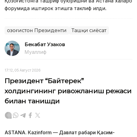
Қозоғистонга ташриф буюришни ва Астана халқаро
форумида иштирок этишга таклиф қилди.
Қозоғистон Президенти
Ташқи сиёсат
Бекабат Узаков
Муаллиф
17:12, 05 Август 2026
Президент “Байтерек”
холдингининг ривожланиш режаси
билан танишди
ASTANА. Каzinform — Давлат раҳбари Қасим-