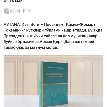
ASTANА. Кazinform – Президент Қасим-Жомарт
Тоқаевнинг нутқлари тўплами нашр этилди. Бу ҳақда
Президентнинг Ички сиёсат ва коммуникациялар
бўйича ёрдамчиси Арман Қириқбаев ижтимоий
тармоқларда маълум қилди.