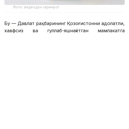
Фото: видеодан скриншот
Бу — Давлат раҳбарининг Қозоғистонни адолатли,
хавфсиз ва гуллаб-яшнаётган мамлакатга
айлантириш бўйича буюк идеалининг сўз билан
йўғрилган хулосаси.
– Азиз дўстлар! Сўзларнинг қадрини
тушунадиган ақлли, очиқ фикрли
жамоатчилик учун бизда янгиликлар бор.
Қозоғистон Республикаси Президенти
Қасим-Жомарт Кемелули Тоқаевнинг
«Әділетті қоғамға – шыншыл сөз» деб
номланган танланган нутқлари тўплами
нашр этилди. Биргаликда, бу Давлат
раҳбарининг Қозоғистонни адолатли,
хавфсиз ва гуллаб-яшнаётган мамлакатга
айлантириш бўйича буюк идеалининг