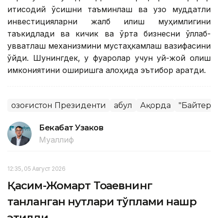
иқтисодий ўсишни таъминлаш ва узоқ муддатли
инвестицияларни жалб қилиш муҳимлигини
таъкидлади ва кичик ва ўрта бизнесни қўллаб-
қувватлаш механизмини мустаҳкамлаш вазифасини
қўйди. Шунингдек, у фуқаролар учун уй-жой олиш
имкониятини оширишга алоҳида эътибор қаратди.
Қозоғистон Президенти
Қабул
Ақорда
"Байтере
Бекабат Узаков
Муаллиф
12:35, 05 Август 2026
Қасим-Жомарт Тоқаевнинг
танланган нутқлари тўплами нашр
этилди