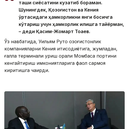
ташқи сиёсатини кузатиб бораман.
Шунингдек, Қозоғистон ва Кения
ўртасидаги ҳамкорликни янги босқичга
кўтариш учун ҳамкорлик қилишга тайёрман,
– деди Қасим-Жомарт Тоқаев.
Ўз навбатида, Уильям Руто қозоғистонлик
компанияларни Кения иқтисодиётига, жумладан,
ғалла терминали қуриш орқали Момбаса портини
кенгайтириш имкониятларига фаол сармоя
киритишга чақирди.