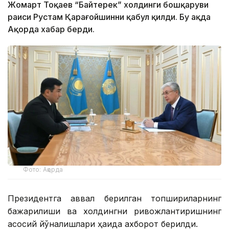
Жомарт Тоқаев “Байтерек” холдинги бошқаруви
раиси Рустам Қарағойшинни қабул қилди. Бу ҳақда
Ақорда хабар берди.
Фото: Ақорда
Президентга аввал берилган топшириқларнинг
бажарилиши ва холдингни ривожлантиришнинг
асосий йўналишлари ҳақида ахборот берилди.