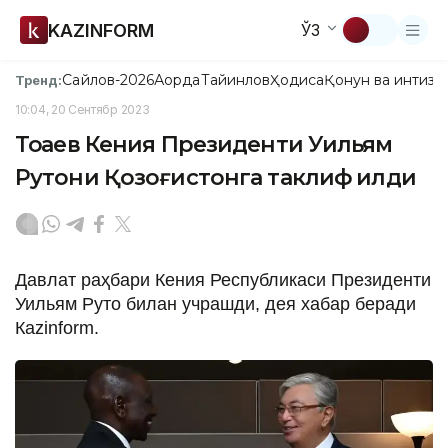
KAZINFORM
ЎЗ
Сайлов-2026
Ақорда
Тайинлов
Ҳодиса
Қонун ва интизо
Тренд:
10:04, 20 Сентябр 2023
Тоқаев Кения Президенти Уильям
Рутони Қозоғистонга таклиф қилди
Давлат раҳбари Кения Республикаси Президенти
Уильям Руто билан учрашди, дея хабар беради
Кazinform.