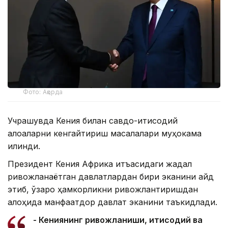
Фото: Ақорда
Учрашувда Кения билан савдо-иқтисодий
алоқаларни кенгайтириш масалалари муҳокама
қилинди.
Президент Кения Африка қитъасидаги жадал
ривожланаётган давлатлардан бири эканини қайд
этиб, ўзаро ҳамкорликни ривожлантиришдан
алоҳида манфаатдор давлат эканини таъкидлади.
- Кениянинг ривожланиши, иқтисодий ва