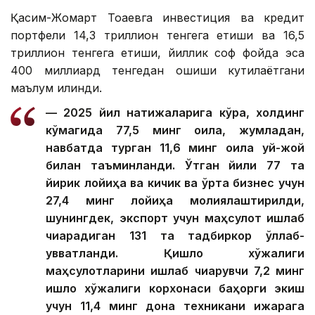
Қасим-Жомарт Тоқаевга инвестиция ва кредит
портфели 14,3 триллион тенгега етиши ва 16,5
триллион тенгега етиши, йиллик соф фойда эса
400 миллиард тенгедан ошиши кутилаётгани
маълум қилинди.
— 2025 йил натижаларига кўра, холдинг
кўмагида 77,5 минг оила, жумладан,
навбатда турган 11,6 минг оила уй-жой
билан таъминланди. Ўтган йили 77 та
йирик лойиҳа ва кичик ва ўрта бизнес учун
27,4 минг лойиҳа молиялаштирилди,
шунингдек, экспорт учун маҳсулот ишлаб
чиқарадиган 131 та тадбиркор қўллаб-
қувватланди. Қишлоқ хўжалиги
маҳсулотларини ишлаб чиқарувчи 7,2 минг
қишлоқ хўжалиги корхонаси баҳорги экиш
учун 11,4 минг дона техникани ижарага