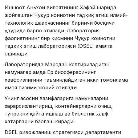
Иншоот Аньхой вилоятининг Хэфэй шаҳрида
жойлашган Чуқур коинотни тадқиқ этиш илмий-
технологик шаҳарчасининг биринчи босқичи
ҳудудида барпо этилади. Лаборатория
фаолиятининг бир қисмини Чуқур коинотни
тадқиқ этиш лабораторияси (DSEL) амалга
оширади.
Лабораторияда Марсдан келтириладиган
намуналар ҳамда Ер биосферасининг
хавфсизлигини таъминлайдиган икки томонлама
ҳимоя тизими жорий этилади.
Унинг асосий вазифаларига намуналарни
зарарсизлантириш, контейнерларни очиш,
тупроқни қайта ишлаш ва биологик хавф-
хатарларни баҳолаш киради.
DSEL ривожланиш стратегияси департаменти