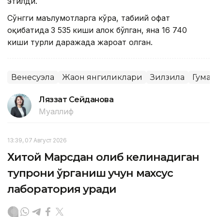
этилди.
Сўнгги маълумотларга кўра, табиий офат
оқибатида
3 535
киши ҳалок бўлган, яна 16 740
киши турли даражада жароҳат олган.
Венесуэла
Жаҳон янгиликлари
Зилзила
Гуман
Ляззат Сейданова
Муаллиф
13:39, 07 Август 2026
Хитой Марсдан олиб келинадиган
тупроқни ўрганиш учун махсус
лаборатория қуради