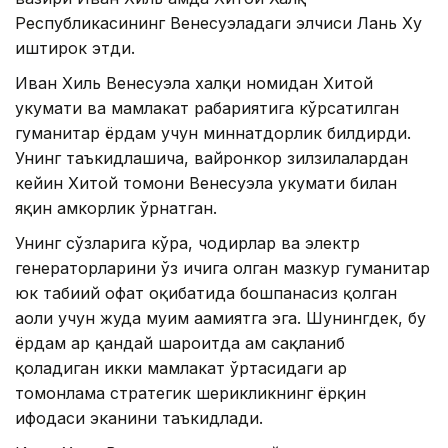
Республикасининг Венесуэладаги элчиси Лань Ху
иштирок этди.
Иван Хиль Венесуэла халқи номидан Хитой
ҳукумати ва мамлакат раҳбариятига кўрсатилган
гуманитар ёрдам учун миннатдорлик билдирди.
Унинг таъкидлашича, вайронкор зилзилалардан
кейин Хитой томони Венесуэла ҳукумати билан
яқин ҳамкорлик ўрнатган.
Унинг сўзларига кўра, чодирлар ва электр
генераторларини ўз ичига олган мазкур гуманитар
юк табиий офат оқибатида бошпанасиз қолган
аҳоли учун жуда муҳим аҳамиятга эга. Шунингдек, бу
ёрдам ҳар қандай шароитда ҳам сақланиб
қоладиган икки мамлакат ўртасидаги ҳар
томонлама стратегик шерикликнинг ёрқин
ифодаси эканини таъкидлади.