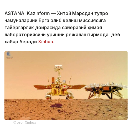
ASTANA. Kazinform — Хитой Марсдан тупроқ
намуналарини Ерга олиб келиш миссиясига
тайёргарлик доирасида сайёравий ҳимоя
лабораториясини қуришни режалаштирмоқда, деб
хабар беради
Xinhua
.
Фото: Xinhua