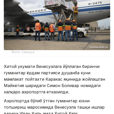
Фото: Синьхуа
Хитой ҳукумати Венесуэлага йўллаган биринчи
гуманитар ёрдам партияси душанба куни
мамлакат пойтахти Каракас яқинида жойлашган
Майкетия шаҳридаги Симон Боливар номидаги
халқаро аэропортга етказилди.
Аэропортда бўлиб ўтган гуманитар юкни
топшириш маросимида Венесуэла ташқи ишлар
вазири Иван Хиль ҳамда Хитой Халқ