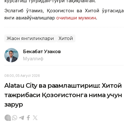
кўрсатиш тўғридан-тўғри тақиқланган.
Эслатиб ўтамиз, Қозоғистон ва Хитой ўртасида
янги авиайўналишлар
очилиши мумкин
.
Жаҳон янгиликлари
Хитой
Бекабат Узаков
Муаллиф
08:00, 05 Август 2026
Alatau City ва рақамлаштириш: Хитой
тажрибаси Қозоғистонга нима учун
зарур