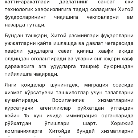
хатти-ҳаракатлари давлатнинг саноат ёки
технологик хавфсизлигига таҳдид соладиган Хитой
фуқароларининг чиқишига чекловларни ҳам
назарда тутади.
Бундан ташқари, Хитой расмийлари фуқароларни
ҳужжатларни қайта ишлашда ва давлат чегарасида
хавфли ҳудудларга саёҳат қилиш хавфи ҳақида
олдиндан огоҳлантиради ва уларни энг юқори хавф
даражасига эга ҳудудларга ташриф буюришдан
тийилишга чақиради.
Янги қоидалар шунингдек, миграция соҳасида
хизмат кўрсатувчи ташкилотлар учун талабларни
кучайтиради. Воситачилик хизматларини
кўрсатувчи агентликлар рўйхатдан ўтгандан
кейин 15 кун ичида иммиграция органларида
рўйхатдан ўтишлари шарт. Хорижий
компанияларга Хитойда бундай хизматларни