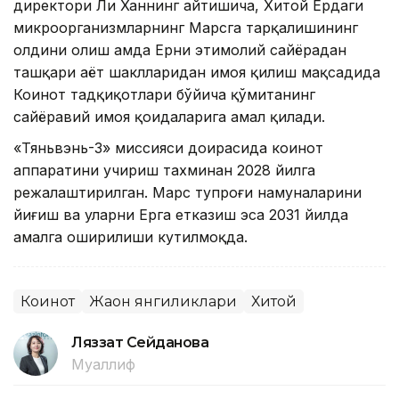
директори Ли Ханнинг айтишича, Хитой Ердаги
микроорганизмларнинг Марсга тарқалишининг
олдини олиш ҳамда Ерни эҳтимолий сайёрадан
ташқари ҳаёт шаклларидан ҳимоя қилиш мақсадида
Коинот тадқиқотлари бўйича қўмитанинг
сайёравий ҳимоя қоидаларига амал қилади.
«Тяньвэнь-3» миссияси доирасида коинот
аппаратини учириш тахминан 2028 йилга
режалаштирилган. Марс тупроғи намуналарини
йиғиш ва уларни Ерга етказиш эса 2031 йилда
амалга оширилиши кутилмоқда.
Коинот
Жаҳон янгиликлари
Хитой
Ляззат Сейданова
Муаллиф