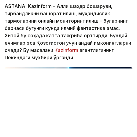
ASTANА. Кazinform – Ақлли шаҳар бошқаруви,
тирбандликни башорат қилиш, муҳандислик
тармоқларини онлайн мониторинг қилиш – буларнинг
барчаси бугунги кунда илмий фантастика эмас.
Хитой бу соҳада катта тажриба орттирди. Бундай
ечимлар эса Қозоғистон учун қандай имкониятларни
очади? Бу масалани
Кazinform
агентлигининг
Пекиндаги мухбири ўрганди.