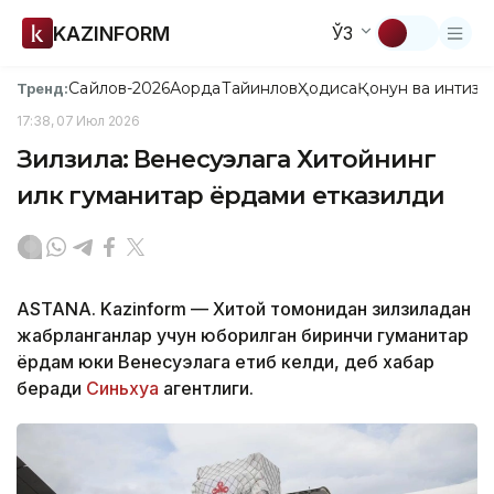
KAZINFORM
ЎЗ
Сайлов-2026
Ақорда
Тайинлов
Ҳодиса
Қонун ва интизо
Тренд:
17:38, 07 Июл 2026
Зилзила: Венесуэлага Хитойнинг
илк гуманитар ёрдами етказилди
ASTANA. Kazinform — Хитой томонидан зилзиладан
жабрланганлар учун юборилган биринчи гуманитар
ёрдам юки Венесуэлага етиб келди, деб хабар
беради
Синьхуа
агентлиги.