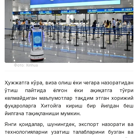
Фото: Xinhua
Ҳужжатга кўра, виза олиш ёки чегара назоратидан
ўтиш пайтида ёлғон ёки ҳақиқатга тўғри
келмайдиган маълумотлар тақдим этган хорижий
фуқароларга Хитойга кириш бир йилдан беш
йилгача тақиқланиши мумкин.
Янги қоидалар, шунингдек, экспорт назорати ва
технологияларни узатиш талабларини бузган ва