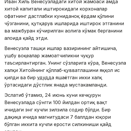
Иван Хиль Венесуэладаги хитой жамоаси ҳамда
хитой капитали иштирокидаги корхоналар
офатнинг дастлабки куниданоқ ёрдам қўлини
чўзганини, қутқарув ишларида иштирок этганини
ва мажбуран кўчирилган аҳолига кўмак берганини
алоҳида қайд этди.
Венесуэла ташқи ишлар вазирининг айтишича,
ушбу воқеалар жамоатчиликни чуқур
таъсирлантирган. Унинг сўзларига кўра, Венесуэла
халқи Хитойнинг қўллаб-қувватлашини яққол ҳис
қилди ва бир ҳудудда яшаётган икки халқ
ўртасидаги дўстлик янада мустаҳкамланди.
Эслатиб ўтамиз, 24 июнь куни кечқурун
Венесуэлада сўнгги 100 йилдан ортиқ вақт
ичидаги энг кучли зилзила содир бўлди. Бир
дақиқа ичида магнитудаси 7 баллдан юқори
бўлган иккита кучли ерости силкиниши қайд