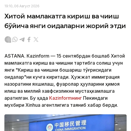
19:10, 06 Август 2026
Хитой мамлакатга кириш ва чиқиш
бўйича янги қоидаларни жорий этди
ASTANА. Кazinform — 15 сентябрдан бошлаб Хитой
мамлакатга кириш ва чиқишни тартибга солиш учун
янги "Кириш ва чиқишни бошқариш тўғрисидаги
қоидалар"ни кучга киритади. Ҳужжат иммиграция
назоратини яхшилаш, фуқаролар ҳуқуқларини ҳимоя
қилиш ва миллий хавфсизликни мустаҳкамлашга
қаратилган. Бу ҳақда
Кazinformнинг
Пекиндаги
мухбири Xinhua агентлигига таяниб хабар берди.