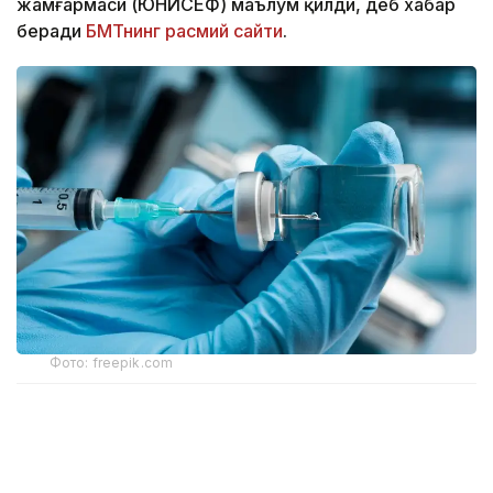
жамғармаси (ЮНИСЕФ) маълум қилди, деб хабар
беради
БМТнинг расмий сайти
.
Фото: freepik.com
ЖССТ ва ЮНИСЕФ эълон қилган сўнгги
маълумотларга кўра, 14,3 миллион бола умуман
бирорта ҳам вакцина дозасини олмаган.