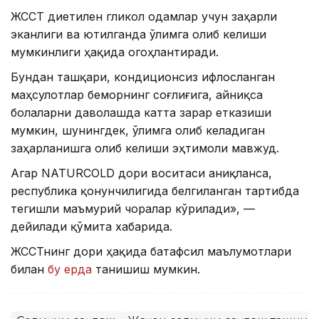
ЖССТ диетилен гликол одамлар учун заҳарли
эканлиги ва ютилганда ўлимга олиб келиши
мумкинлиги ҳақида огоҳлантиради.
Бундан ташқари, кондиционсиз ифлосланган
маҳсулотлар беморнинг соғлиғига, айниқса
болаларни даволашда катта зарар етказиши
мумкин, шунингдек, ўлимга олиб келадиган
заҳарланишга олиб келиши эҳтимоли мавжуд.
Агар NATURCOLD дори воситаси аниқланса,
республика қонунчилигида белгиланган тартибда
тегишли маъмурий чоралар кўрилади», —
дейилади қўмита хабарида.
ЖССТнинг дори ҳақида батафсил маълумотлари
билан
бу ерда
танишиш мумкин.