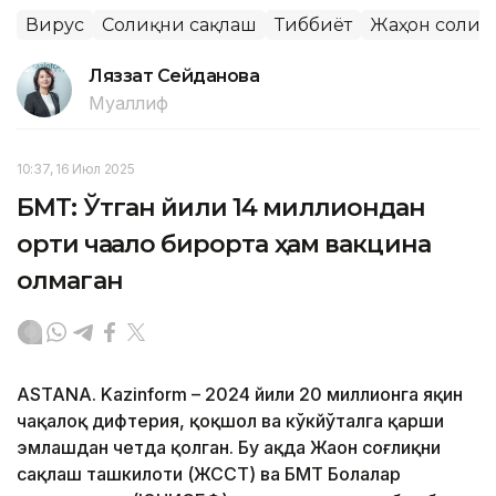
Вирус
Соғлиқни сақлаш
Тиббиёт
Жаҳон соғлиқ
Ляззат Сейданова
Муаллиф
10:37, 16 Июл 2025
БМТ: Ўтган йили 14 миллиондан
ортиқ чақалоқ бирорта ҳам вакцина
олмаган
ASTANA. Kazinform – 2024 йили 20 миллионга яқин
чақалоқ дифтерия, қоқшол ва кўкйўталга қарши
эмлашдан четда қолган. Бу ҳақда Жаҳон соғлиқни
сақлаш ташкилоти (ЖССТ) ва БМТ Болалар