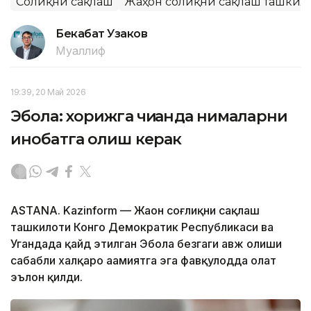
Соғлиқни сақлаш
Жаҳон соғлиқни сақлаш ташкил
Бекабат Узаков
Муаллиф
19:39, 20 Май 2026
Эбола: хорижга чиққанда нималарни
инобатга олиш керак
ASTANA. Kazinform — Жаҳон соғлиқни сақлаш
ташкилоти Конго Демократик Республикаси ва
Угандада қайд этилган Эбола безгаги авж олиши
сабабли халқаро аҳамиятга эга фавқулодда ҳолат
эълон қилди.