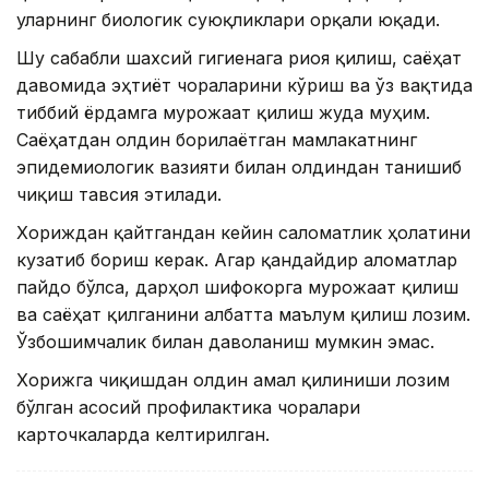
уларнинг биологик суюқликлари орқали юқади.
Шу сабабли шахсий гигиенага риоя қилиш, саёҳат
давомида эҳтиёт чораларини кўриш ва ўз вақтида
тиббий ёрдамга мурожаат қилиш жуда муҳим.
Саёҳатдан олдин борилаётган мамлакатнинг
эпидемиологик вазияти билан олдиндан танишиб
чиқиш тавсия этилади.
Хориждан қайтгандан кейин саломатлик ҳолатини
кузатиб бориш керак. Агар қандайдир аломатлар
пайдо бўлса, дарҳол шифокорга мурожаат қилиш
ва саёҳат қилганини албатта маълум қилиш лозим.
Ўзбошимчалик билан даволаниш мумкин эмас.
Хорижга чиқишдан олдин амал қилиниши лозим
бўлган асосий профилактика чоралари
карточкаларда келтирилган.