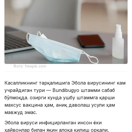
Фото: freepik.com
Касалликнинг тарқалишига Эбола вирусининг кам
учрайдиган тури — Bundibugyo штамми сабаб
бўлмоқда. Ҳозирги кунда ушбу штаммга қарши
махсус вакцина ҳам, аниқ даволаш усули ҳам
мавжуд эмас.
Эбола вируси инфицирланган инсон ёки
ҳайвонлар билан яқин алоқа қилиш орқали,