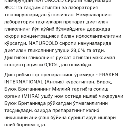
Камерундан NATURCOLD сиропи намуналари
ЖССТга тақдим этилган ва лаборатория
текширувларидан ўтказилган. Намуналарнинг
лаборатория таҳлиллари препарат диетилен
гликолнинг йўл қўйиб бўлмайдиган даражада
юқори концентрацияси билан ифлосланганлигини
кўрсатди. NATURCOLD сиропи намуналарида
диетилен гликолнинг улуши 28,6% га етди.
Диетилен гликолнинг рухсат этилган максимал
концентрацияси 0,10% дан ошмайди.
Дистрибьютор препаратнинг ўрамида - FRAKEN
INTERNATIONAL (Англия) кўрсатилган. Бироқ,
Буюк Британиянинг Миллий тартибга солиш
органи (MHRA) ушбу ном остида ишлаб чиқарувчи
Буюк Британияда рўйхатдан ўтмаганлигини
тасдиқлади. Ҳозирда препаратнинг келиб
чиқишини аниқлаш бўйича суриштирув ишлари
олиб борилмоқда.