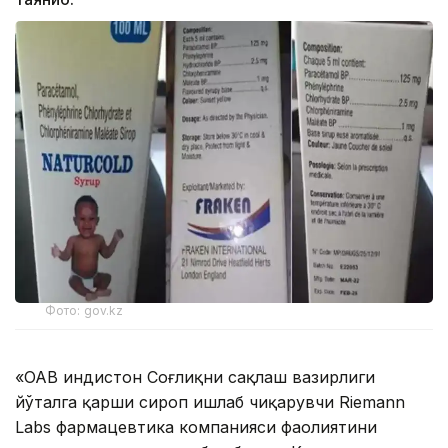
Фото: gov.kz
«ОАВ Ҳиндистон Соғлиқни сақлаш вазирлиги
йўталга қарши сироп ишлаб чиқарувчи Riemann
Labs фармацевтика компанияси фаолиятини