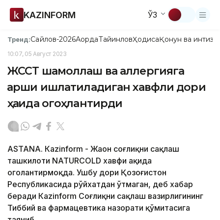
KAZINFORM
ЎЗ
Сайлов-2026
Ақорда
Тайинлов
Ҳодиса
Қонун ва интизо
Тренд:
10:07, 05 Август 2023
ЖССТ шамоллаш ва аллергияга
қарши ишлатиладиган хавфли дори
ҳақида огоҳлантирди
ASTANA. Кazinform - Жаҳон соғлиқни сақлаш
ташкилоти NATURCOLD хавфи ҳақида
огоҳлантирмоқда. Ушбу дори Қозоғистон
Республикасида рўйхатдан ўтмаган, деб хабар
беради Кazinform Соғлиқни сақлаш вазирлигининг
Тиббий ва фармацевтика назорати қўмитасига
таяниб.