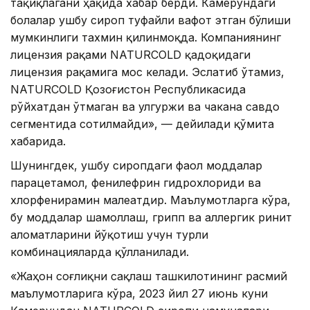
тақиқлагани ҳақида хабар берди. Камерундаги
болалар ушбу сироп туфайли вафот этган бўлиши
мумкинлиги тахмин қилинмоқда. Компаниянинг
лицензия рақами NATURCOLD қадоқидаги
лицензия рақамига мос келади. Эслатиб ўтамиз,
NATURCOLD Қозоғистон Республикасида
рўйхатдан ўтмаган ва улгуржи ва чакана савдо
сегментида сотилмайди», — дейилади қўмита
хабарида.
Шунингдек, ушбу сиропдаги фаол моддалар
парацетамол, фенилефрин гидрохлориди ва
хлорфенирамин малеатдир. Маълумотларга кўра,
бу моддалар шамоллаш, грипп ва аллергик ринит
аломатларини йўқотиш учун турли
комбинацияларда қўлланилади.
«Жаҳон соғлиқни сақлаш ташкилотининг расмий
маълумотларига кўра, 2023 йил 27 июнь куни