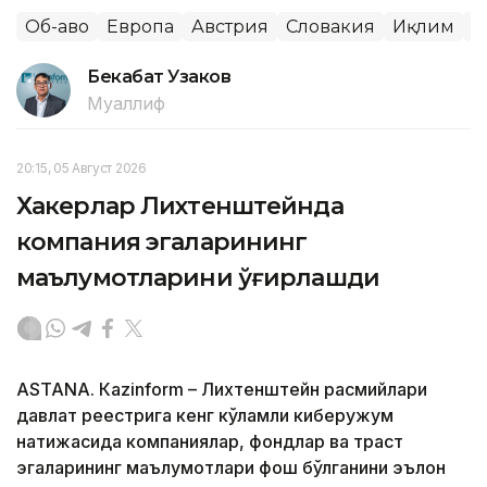
Об-ҳаво
Европа
Австрия
Словакия
Иқлим
Ж
Бекабат Узаков
Муаллиф
20:15, 05 Август 2026
Хакерлар Лихтенштейнда
компания эгаларининг
маълумотларини ўғирлашди
ASTANА. Кazinform – Лихтенштейн расмийлари
давлат реестрига кенг кўламли киберҳужум
натижасида компаниялар, фондлар ва траст
эгаларининг маълумотлари фош бўлганини эълон