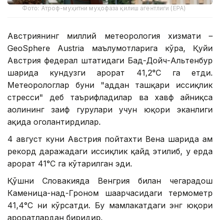
Фото: Атроф-муҳитни муҳофаза қилиш агентлиги (EPA)
Австриянинг миллий метеорология хизмати –
GeoSphere Austria маълумотларига кўра, Қуйи
Австрия федерал штатидаги Бад-Дойч-Альтенбур
шаҳрида кундузги ҳарорат 41,2°С га етди.
Метеорологлар буни "ҳаддан ташқари иссиқлик
стресси" деб таърифладилар ва хавф айниқса
аҳолининг заиф гуруҳлари учун юқори эканлиги
ҳақида огоҳлантирдилар.
4 август куни Австрия пойтахти Вена шаҳрида ҳам
рекорд даражадаги иссиқлик қайд этилиб, у ерда
ҳарорат 41°С га кўтарилган эди.
Қўшни Словакияда Венгрия билан чегарадош
Каменица-над-Гроном шаҳарчасидаги термометр
41,4°С ни кўрсатди. Бу мамлакатдаги энг юқори
ҳароратлардан биридир.