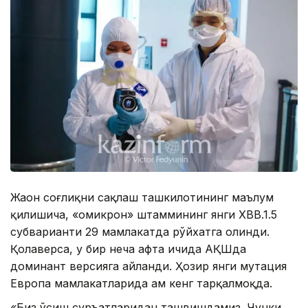
Жаҳон соғлиқни сақлаш ташкилотининг маълум
қилишича, «омикрон» штаммининг янги XBB.1.5
субварианти 29 мамлакатда рўйхатга олинди.
Қолаверса, у бир неча ҳафта ичида АҚШда
доминант версияга айланди. Ҳозир янги мутация
Европа мамлакатларида ҳам кенг тарқалмоқда.
«Биз ўсиш суръатларидан ташвишдамиз. Чунки