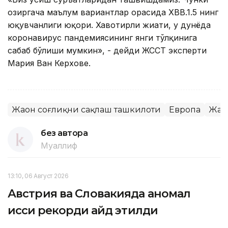
ҳозиргача маълум вариантлар орасида XBB.1.5 нинг
юқувчанлиги юқори. Хавотирли жиҳати, у дунёда
коронавирус пандемиясининг янги тўлқинига
сабаб бўлиши мумкин», - дейди ЖССТ эксперти
Мария Ван Керхове.
Жаҳон соғлиқни сақлаш ташкилоти
Европа
Жаҳ
без автора
Муаллиф
13:10, 06 Август 2026
Австрия ва Словакияда аномал
иссиқ рекорди қайд этилди