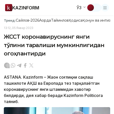
KAZINFORM
ЎЗ
Сайлов-2026
Ақорда
Тайинлов
Ҳодиса
Қонун ва интизо
Тренд:
13:12, 05 Январ 2023
ЖССТ коронавируснинг янги
тўлқини тарқалиши мумкинлигидан
огоҳлантирди
ASTANA. Kazinform – Жаҳон соғлиқни сақлаш
ташкилоти АҚШ ва Европада тез тарқалаётган
коронавируснинг янги штаммидан хавотир
билдирди, дея хабар беради Kazinform Politicoга
таяниб.