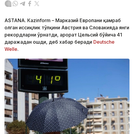
ASTANА. Кazinform – Марказий Европани қамраб
олган иссиқлик тўлқини Австрия ва Словакияда янги
рекордларни ўрнатди, ҳарорат Цельсий бўйича 41
даражадан ошди, деб хабар беради
Deutsche
Welle
.