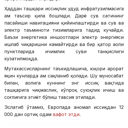
Ҳаддан ташқари иссиқлик ҳудуд инфратузилмасига
ҳам таъсир қила бошлади. Дарё сув сатҳининг
пасайиши навигацияни қийинлаштирди ва сув ва
электр таъминоти тизимларига таҳдид кучайди.
Баъзи энергетика иншоотлари электр энергияси
ишлаб чиқаришни камайтирди ва бир қатор аҳоли
пунктларида ичимлик суви танқислиги
кузатилмоқда.
Мутахассисларнинг таъкидлашича, юқори ҳарорат
яқин кунларда ҳам сақланиб қолади. Шу муносабат
билан, аҳолига куннинг энг иссиқ вақтида
ташқарига чиқмаслик, кўпроқ суюқлик ичиш ва
соғлиғига эҳтиёт бўлиш тавсия этилади.
Эслатиб ўтамиз, Европада аномал иссиқдан 12
000 дан ортиқ одам
вафот этди
.