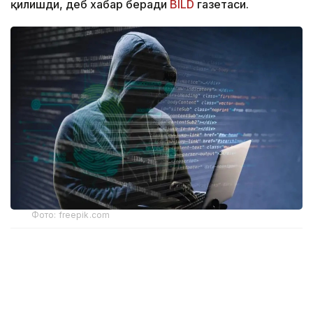
қилишди, деб хабар беради
BILD
газетаси.
Фото: freepik.com
Ҳодиса тахминан 31 минг юридик шахсга таъсир
кўрсатди. Мутахассислар фирибгарлик ва
товламачилик хавфи ортиши ҳақида
огоҳлантирмоқда.