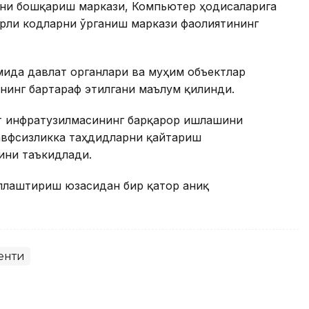
ни бошқариш маркази, Компьютер ҳодисаларига
рли кодларни ўрганиш маркази фаолиятининг
мида давлат органлари ва муҳим объектлар
нинг бартараф этилгани маълум қилинди.
т инфратузилмасининг барқарор ишлашини
хавфсизликка таҳдидларни қайтариш
ини таъкидлади.
ллаштириш юзасидан бир қатор аниқ
енти