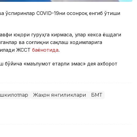
 ва ўспиринлар COVID-19ни осонроқ енгиб ўтиши
хавфи юқори гуруҳга кирмаса, улар кекса ёшдаги
нганлар ва соғлиқни сақлаш ходимларига
ейилади ЖССТ
баёнотида
.
ш бўйича «маълумот етарли эмас» дея ахборот
ташкилотлар
Жаҳон янгиликлари
БМТ