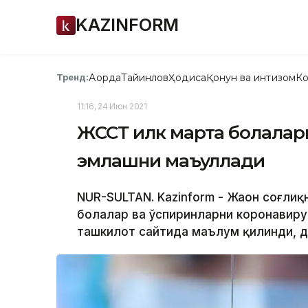
KAZINFORM
Ақорда
Тайинлов
Ҳодиса
Қонун ва интизом
Ко
Тренд:
11:16, 24 Июн 2021
ЖССТ илк марта болалар
эмлашни маъқуллади
NUR-SULTAN. Kazinform - Жаҳон соғли
болалар ва ўспиринларни коронавиру
ташкилот сайтида маълум қилинди, д