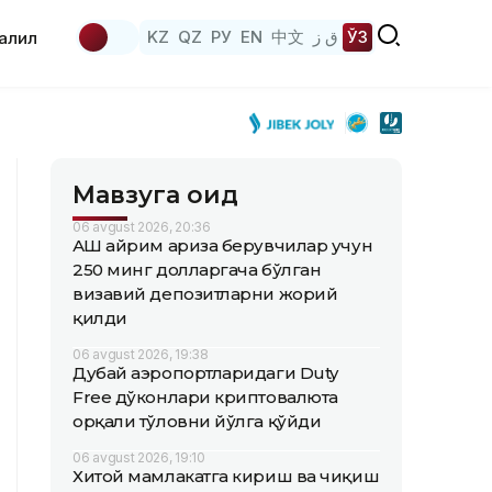
KZ
QZ
РУ
EN
中文
ق ز
ЎЗ
аҳлил
Мавзуга оид
06 avgust 2026, 20:36
АҚШ айрим ариза берувчилар учун
250 минг долларгача бўлган
визавий депозитларни жорий
қилди
06 avgust 2026, 19:38
Дубай аэропортларидаги Duty
Free дўконлари криптовалюта
орқали тўловни йўлга қўйди
06 avgust 2026, 19:10
Хитой мамлакатга кириш ва чиқиш