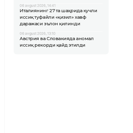
06 avgust 2026, 14:41
Италиянинг 27 та шаҳрида кучли
иссиқ туфайли «қизил» хавф
даражаси эълон қилинди
06 avgust 2026, 13:10
Австрия ва Словакияда аномал
иссиқ рекорди қайд этилди