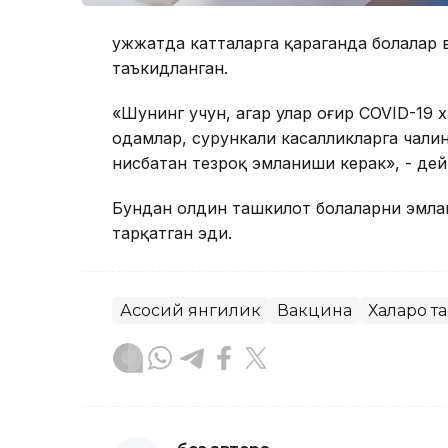
Ҳужжатда катталарга қараганда болалар
таъкидланган.
«Шунинг учун, агар улар оғир COVID-19 
одамлар, сурункали касалликларга чали
нисбатан тезроқ эмланиши керак», - д
Бундан олдин ташкилот болаларни эмла
тарқатган эди.
Асосий янгилик
Вакцина
Халқаро 