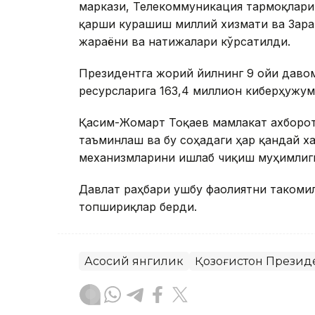
маркази, Телекоммуникация тармоқлари
қарши курашиш миллий хизмати ва Зара
жараёни ва натижалари кўрсатилди.
Президентга жорий йилнинг 9 ойи даво
ресурсларига 163,4 миллион киберҳужум
Қасим-Жомарт Тоқаев мамлакат ахборо
таъминлаш ва бу соҳадаги ҳар қандай 
механизмларини ишлаб чиқиш муҳимлиг
Давлат раҳбари ушбу фаолиятни такоми
топшириқлар берди.
Асосий янгилик
Қозоғистон Презид