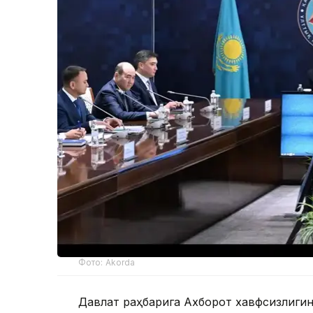
Фото: Akorda
Давлат раҳбарига Ахборот хавфсизлиг