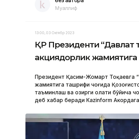
без автора
Муаллиф
13:00, 03 Октябр 2023
ҚР Президенти “Давлат 
акциядорлик жамиятига
Президент Қасим-Жомарт Тоқаевга “
жамиятига ташрифи чоғида Қозоғисто
таъминлаш ва ҳозирги ҳолати бўйича 
деб хабар беради Каzinform Акордага