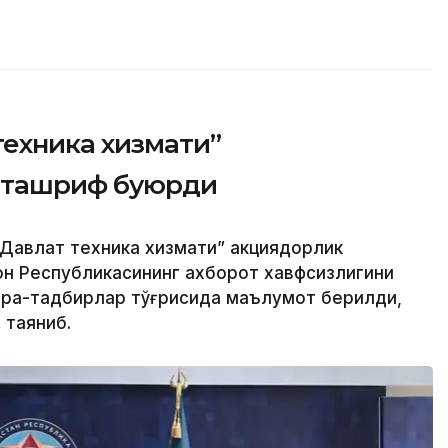
техника хизмати”
 ташриф буюрди
Давлат техника хизмати” акциядорлик
н Республикасининг ахборот хавфсизлигини
чора-тадбирлар тўғрисида маълумот берилди,
 таяниб.