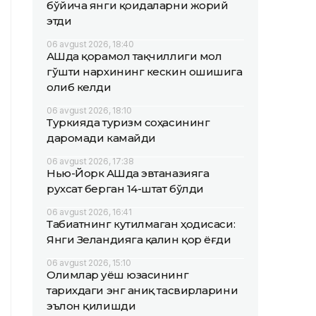
бўйича янги қоидаларни жорий
этди
06 avgust 2026, 18:40
АҚШда қорамол тақчиллиги мол
гўшти нархининг кескин ошишига
олиб келди
06 avgust 2026, 18:10
Туркияда туризм соҳасининг
даромади камайди
06 avgust 2026, 17:38
Нью-Йорк АҚШда эвтаназияга
рухсат берган 14-штат бўлди
06 avgust 2026, 16:41
Табиатнинг кутилмаган ҳодисаси:
Янги Зеландияга қалин қор ёғди
06 avgust 2026, 15:10
Олимлар Қуёш юзасининг
тарихдаги энг аниқ тасвирларини
эълон қилишди