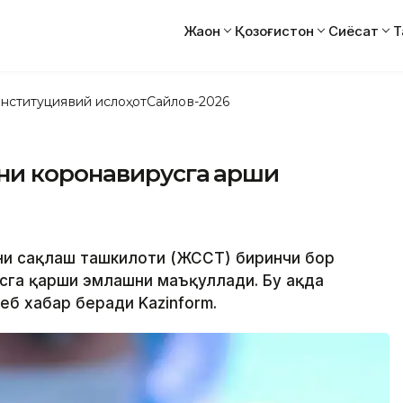
Жаҳон
Қозоғистон
Сиёсат
Т
нституциявий ислоҳот
Сайлов-2026
ни коронавирусга қарши
қни сақлаш ташкилоти (ЖССТ) биринчи бор
сга қарши эмлашни маъқуллади. Бу ҳақда
еб хабар беради Kazinform.