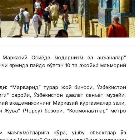
. Марказий Осиёда модернизм ва анъаналар”
нчи ярмида пайдо бўлган 10 та ажойиб меъморий
ди: “Марварид” турар жой биноси, Ўзбекистон
иги” саройи, Ўзбекистон давлат санъат музейи,
иий академиясининг Марказий кўргазмалар зали,
и Жува” (Чорсу) бозори, “Космонавтлар” метро
и маълумотларига кўра, ушбу объектлар ўз