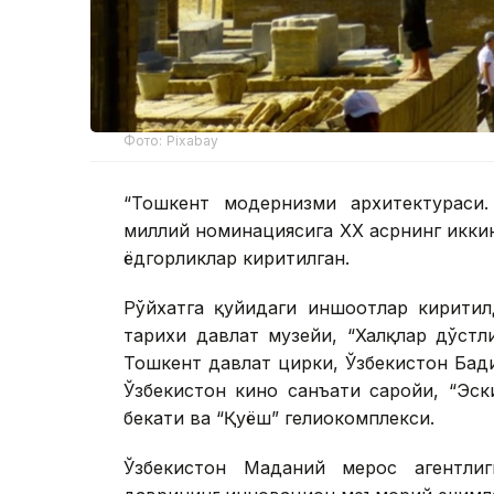
Фото: Pixabay
“Тошкент модернизми архитектураси
миллий номинациясига ХХ асрнинг икки
ёдгорликлар киритилган.
Рўйхатга қуйидаги иншоотлар киритил
тарихи давлат музейи, “Халқлар дўстл
Тошкент давлат цирки, Ўзбекистон Бад
Ўзбекистон кино санъати саройи, “Эск
бекати ва “Қуёш” гелиокомплекси.
Ўзбекистон Маданий мерос агентлиг