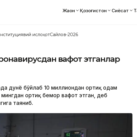
Жаҳон
Қозоғистон
Сиёсат
Т
нституциявий ислоҳот
Сайлов-2026
оронавирусдан вафот этганлар
фтада дунё бўйлаб 10 миллиондан ортиқ одам
 мингдан ортиқ бемор вафот этган, деб
гига таяниб.