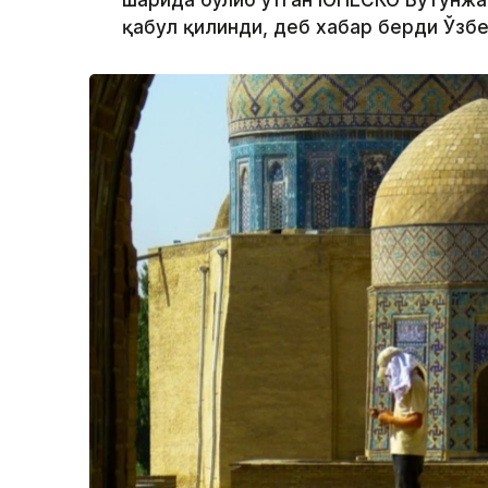
​​шаҳрида бўлиб ўтган ЮНEСКО Бутунж
қабул қилинди, деб хабар берди Ўзб