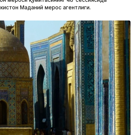
аҳон мероси қўмитасининг 48-сессиясида
екистон Маданий мерос агентлиги.