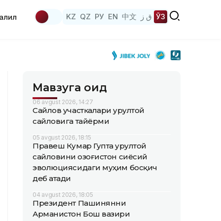
KZ
QZ
РУ
EN
中文
ق ز
ЎЗ
аҳлил
Мавзуга оид
06 avgust 2026, 14:27
Сайлов участкалари Қурултой
сайловига тайёрми
05 avgust 2026, 18:15
Правеш Кумар Гупта Қурултой
сайловини Қозоғистон сиёсий
эволюциясидаги муҳим босқич
деб атади
04 avgust 2026, 18:05
Президент Пашинянни
Арманистон Бош вазири