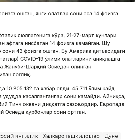
оизга ошган, янги ҳолатлар сони эса 14 фоизга
фталик бюллетенига кўра, 21-27-март кунлари
н ҳафтага нисбатан 14 фоизга камайган. Шу
р сони 43 фоизга ошган. Бу Америка қитъасидаги
атлар) COVID-19 ўлими ҳолатларини аниқлашга
ва Жануби-Шарқий Осиёдан олинган
лан боғлиқ.
да 10 805 132 та хабар олди. 45 711 ўлим қайд
а ҳудудда касалланганлар сони камайди. Айниқса,
бий Тинч океани диққатга сазовордир. Европада
й Осиёда қурбонлар сони ортган.
сосий янгилик
Халқаро ташкилотлар
Дунё