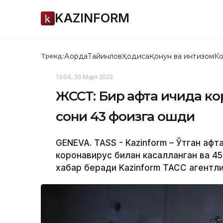
KAZINFORM
Ақорда
Тайинлов
Ҳодиса
Қонун ва интизом
Ко
Тренд:
13:04, 30 Март 2022
ЖССТ: Бир ҳафта ичида к
сони 43 фоизга ошди
GENEVA. TASS - Kazinform – Ўтган ҳа
коронавирус билан касалланган ва 45
хабар беради Kazinform ТАСС агентли