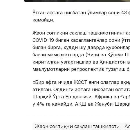
Ўтган ҳафтага нисбатан ўлимлар сони 43 ф
камайди.
Жаҳон соғлиқни сақлаш ташкилотининг ҳа
COVID-19 билан касалланганлар сони ўтга
билан бирга, худди шу даврда қурбонла
баъзи мамлакатларда (Чили ва Қўшма Шт
киритилган ўзгартишлар ва Ҳиндистон 
маълумотларни ретроспектив тузатиш би
«Бир ҳафта ичида ЖССТ янги ҳолатлар ҳақи
этилган. Олдинги ҳафтага нисбатан олтит
Шарқий Ўрта Ер денгизи, Африка ва Ғар
у 4% га камайди. АҚШ ва Жануби-Шарқи
Жаҳон соғлиқни сақлаш ташкилоти
А