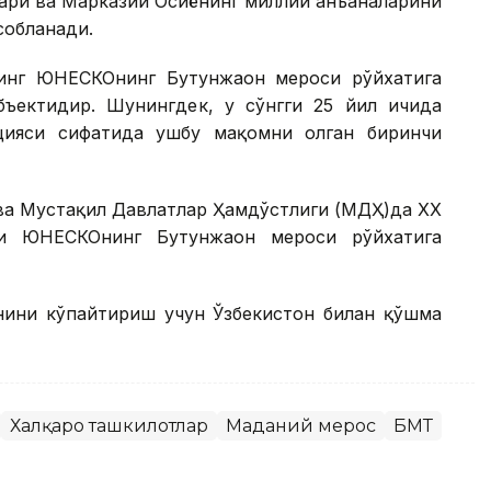
ари ва Марказий Осиёнинг миллий анъаналарини
собланади.
инг ЮНEСКОнинг Бутунжаҳон мероси рўйхатига
ъектидир. Шунингдек, у сўнгги 25 йил ичида
цияси сифатида ушбу мақомни олган биринчи
ва Мустақил Давлатлар Ҳамдўстлиги (МДҲ)да ХХ
и ЮНEСКОнинг Бутунжаҳон мероси рўйхатига
онини кўпайтириш учун Ўзбекистон билан қўшма
Халқаро ташкилотлар
Маданий мерос
БМТ