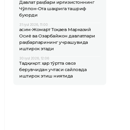
Давлат раҳбари Қирғизистоннинг
Чўлпон-Ота шаҳрига ташриф
буюрди
31 iyul 2026, 11:00
Қасим-Жомарт Тоқаев Марказий
Осиё ва Озарбайжон давлатлари
раҳбарларининг учрашувида
иштирок этади
30 iyul 2026, 12:06
Тадқиқот: ҳар тўртта овоз
берувчидан учтаси сайловда
иштирок этиш ниятида