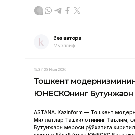
без автора
Муаллиф
15:37, 28 Июл 2026
Тошкент модернизмининг
ЮНEСКОнинг Бутунжаҳон 
ASTANА. Кazinform — Тошкент модер
Миллатлар Ташкилотининг Таълим, ф
Бутунжаҳон мероси рўйхатига кирити