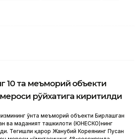
 10 та меъморий объекти
мероси рўйхатига киритилди
низмининг ўнта меъморий объекти Бирлашган
ан ва маданият ташкилоти (ЮНEСКО)нинг
лди. Тегишли қарор Жанубий Кореянинг Пусан