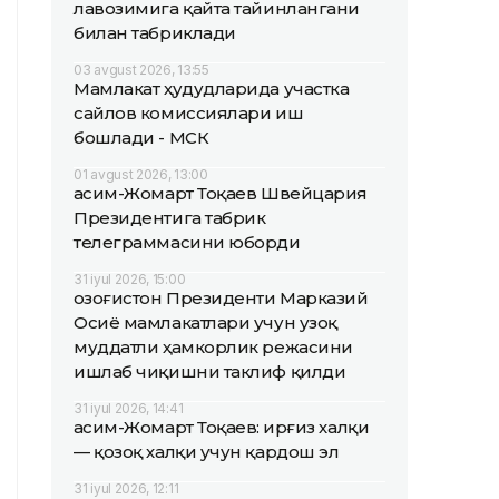
лавозимига қайта тайинлангани
билан табриклади
03 avgust 2026, 13:55
Мамлакат ҳудудларида участка
сайлов комиссиялари иш
бошлади - МСК
01 avgust 2026, 13:00
Қасим-Жомарт Тоқаев Швейцария
Президентига табрик
телеграммасини юборди
31 iyul 2026, 15:00
Қозоғистон Президенти Марказий
Осиё мамлакатлари учун узоқ
муддатли ҳамкорлик режасини
ишлаб чиқишни таклиф қилди
31 iyul 2026, 14:41
Қасим-Жомарт Тоқаев: Қирғиз халқи
— қозоқ халқи учун қардош эл
31 iyul 2026, 12:11