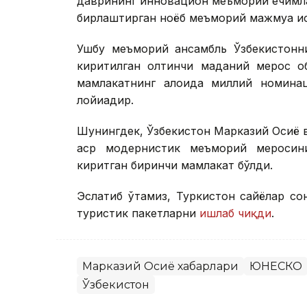
даврининг инновацион меъморий ечимл
бирлаштирган ноёб меъморий мажмуа ҳи
Ушбу меъморий ансамбль Ўзбекистонн
киритилган олтинчи маданий мерос об
мамлакатнинг алоҳида миллий номина
лойиҳадир.
Шунингдек, Ўзбекистон Марказий Осиё 
аср модернистик меъморий меросин
киритган биринчи мамлакат бўлди.
Эслатиб ўтамиз, Туркистон сайёҳлар с
туристик пакетларни
ишлаб чиқди
.
Марказий Осиё хабарлари
ЮНЕСКО
Ўзбекистон