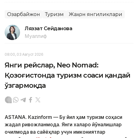
Озарбайжон
Туризм
Жаҳон янгиликлари
Ляззат Сейданова
Муаллиф
08:00, 03 Август 2026
Янги рейслар, Neo Nomad:
Қозоғистонда туризм соҳаси қандай
ўзгармоқда
ASTANА. Кazinform — Бу йил ҳам туризм соҳаси
жадал ривожланмоқда. Янги халқаро йўналишлар
очилмоқда ва сайёҳлар учун имкониятлар