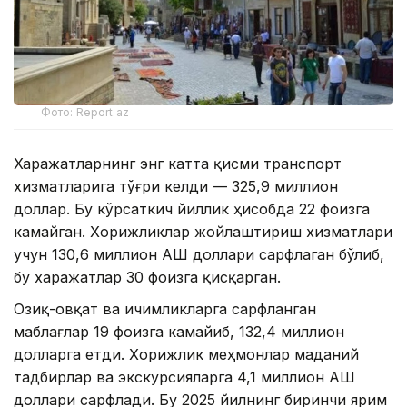
Фото: Report.az
Харажатларнинг энг катта қисми транспорт
хизматларига тўғри келди — 325,9 миллион
доллар. Бу кўрсаткич йиллик ҳисобда 22 фоизга
камайган. Хорижликлар жойлаштириш хизматлари
учун 130,6 миллион АҚШ доллари сарфлаган бўлиб,
бу харажатлар 30 фоизга қисқарган.
Озиқ-овқат ва ичимликларга сарфланган
маблағлар 19 фоизга камайиб, 132,4 миллион
долларга етди. Хорижлик меҳмонлар маданий
тадбирлар ва экскурсияларга 4,1 миллион АҚШ
доллари сарфлади. Бу 2025 йилнинг биринчи ярим