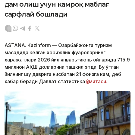
дам олиш учун камроқ маблағ
сарфлай бошлади
ASTANA. Kazinform — Озарбайжонга туризм
мақсадида келган хорижлик фуқароларнинг
харажатлари 2026 йил январь–июнь ойларида 715,9
миллион АҚШ долларини ташкил этди. Бу ўтган
йилнинг шу даврига нисбатан 21 фоизга кам, деб
хабар беради Давлат статистика
қўмитаси.