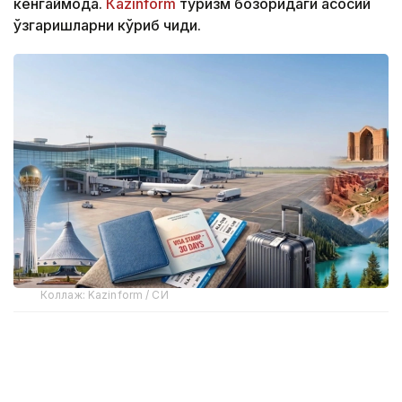
кенгаймоқда.
Кazinform
туризм бозоридаги асосий
ўзгаришларни кўриб чиқди.
Коллаж: Kazinform / СИ
Қозоғистонликлар қайси мамлакатларга кўпроқ
саёҳат қила бошлади
2026 йил ёзги сайёҳлик мавсумида