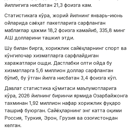
йиллигига нисбатан 21,3 фоизга кам.
Статистикага кўра, жорий йилнинг январь–июнь
ойларида саёҳат пакетларига сарфланган
маблағлар ҳажми 18,2 фоизга камайиб, 335,8 минг
АҚШ долларини ташкил этди.
Шу билан бирга, хорижлик сайёҳларнинг спорт ва
кўнгилочар хизматларга сарфлайдиган
харажатлари ошди. Дастлабки олти ойда бу
хизматларга 5,6 миллион доллар сарфланган
бўлиб, бу ўтган йилга нисбатан 3,4 фоизга кўп.
Давлат статистика қўмитаси маълумотларига
кўра, 2026 йилнинг биринчи ярмида Озарбайжонга
тахминан 1,92 миллион нафар хорижлик фуқаро
ташриф буюрган. Сайёҳларнинг энг катта оқими
Россия, Туркия, Эрон, Грузия ва Қозоғистондан
келган.