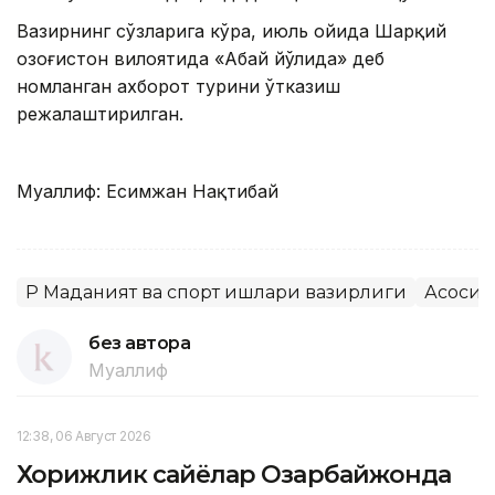
Вазирнинг сўзларига кўра, июль ойида Шарқий
Қозоғистон вилоятида «Абай йўлида» деб
номланган ахборот турини ўтказиш
режалаштирилган.
Муаллиф: Есимжан Нақтибай
ҚР Маданият ва спорт ишлари вазирлиги
Асосий
без автора
Муаллиф
12:38, 06 Август 2026
Хорижлик сайёҳлар Озарбайжонда