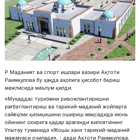
ҚР Маданият ва спорт ишлари вазири Ақтоти
Раимқулова бу ҳақда аҳолига ҳисобот бериш
мажлисида маълум қилди.
«Муқаддас туризмни ривожлантиришни
рағбатлантириш ва тарихий-маданий жойларга
сайёҳлик қизиқишини ошириш мақсадида июнь
ойининг охирига қадар Қарағанди вилоятининг
Улытау туманида «Жошы хан» тарихий-маданий
мажмуаси очилади», - деди Ақтоти Раимқулова.