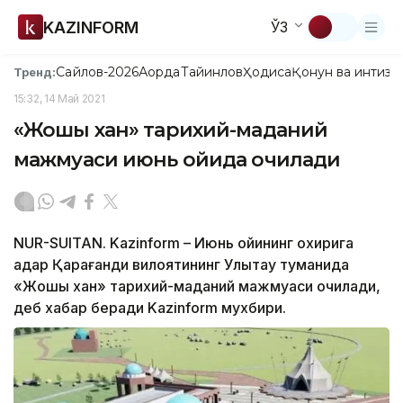
KAZINFORM
ЎЗ
Сайлов-2026
Ақорда
Тайинлов
Ҳодиса
Қонун ва интизо
Тренд:
15:32, 14 Май 2021
«Жошы хан» тарихий-маданий
мажмуаси июнь ойида очилади
NUR-SUITAN. Kazinform – Июнь ойининг охирига
қадар Қарағанди вилоятининг Улытау туманида
«Жошы хан» тарихий-маданий мажмуаси очилади,
деб хабар беради Kazinform мухбири.