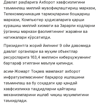
Давлат раҳбарига Ахборот хавфсизлигини
таъминлаш миллий мувофиқлаштириш маркази,
Телекоммуникация тармоқларини бошқариш
маркази, Компьютер ҳодисаларига қарши
курашиш миллий хизмати ва Зарарли кодларни
ўрганиш маркази фаолиятининг жараёни ва
натижалари кўрсатилди.
Президентга жорий йилнинг 9 ойи давомида
давлат органлари ва муҳим объектлар
ресурсларига 163,4 миллион киберҳужумнинг
бартараф этилгани маълум қилинди.
Қасим-Жомарт Тоқаев мамлакат ахборот
инфратузилмасининг барқарор ишлашини
таъминлаш ва бу соҳадаги ҳар қандай
хавфсизликка таҳдидларни қайтариш
механизмларини ишлаб чиқиш муҳимлигини
таъкидлади.