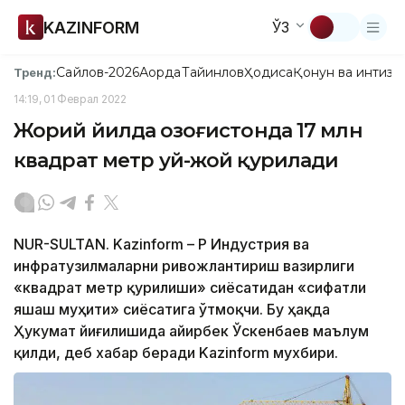
KAZINFORM
ЎЗ
Сайлов-2026
Ақорда
Тайинлов
Ҳодиса
Қонун ва интизо
Тренд:
14:19, 01 Феврал 2022
Жорий йилда Қозоғистонда 17 млн
квадрат метр уй-жой қурилади
NUR-SULTAN. Kazinform – ҚР Индустрия ва
инфратузилмаларни ривожлантириш вазирлиги
«квадрат метр қурилиши» сиёсатидан «сифатли
яшаш муҳити» сиёсатига ўтмоқчи. Бу ҳақда
Ҳукумат йиғилишида Қайирбек Ўскенбаев маълум
қилди, деб хабар беради Kazinform мухбири.