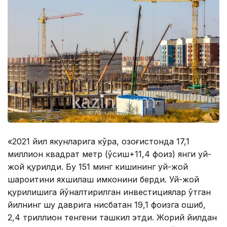
«2021 йил якунларига кўра, Қозоғистонда 17,1
миллион квадрат метр (ўсиш+11,4 фоиз) янги уй-
жой қурилди. Бу 151 минг кишининг уй-жой
шароитини яхшилаш имконини берди. Уй-жой
қурилишига йўналтирилган инвестициялар ўтган
йилнинг шу даврига нисбатан 19,1 фоизга ошиб,
2,4 триллион тенгени ташкил этди. Жорий йилдан