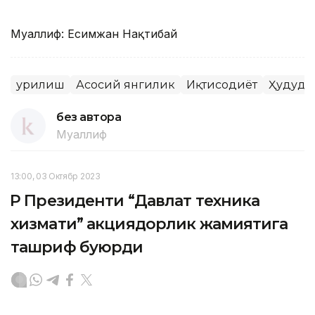
Муаллиф: Есимжан Нақтибай
Қурилиш
Асосий янгилик
Иқтисодиёт
Ҳудудл
без автора
Муаллиф
13:00, 03 Октябр 2023
ҚР Президенти “Давлат техника
хизмати” акциядорлик жамиятига
ташриф буюрди