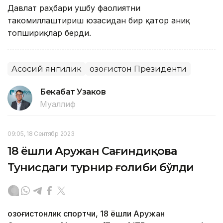
Давлат раҳбари ушбу фаолиятни
такомиллаштириш юзасидан бир қатор аниқ
топшириқлар берди.
Асосий янгилик
Қозоғистон Президенти
Бекабат Узаков
Муаллиф
09:05, 18 Сентябр 2023
18 ёшли Аружан Сағиндиқова
Тунисдаги турнир ғолиби бўлди
Қозоғистонлик спортчи, 18 ёшли Аружан