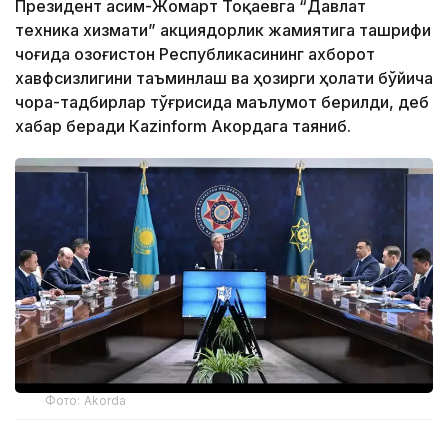
Президент Қасим-Жомарт Тоқаевга “Давлат
техника хизмати” акциядорлик жамиятига ташрифи
чоғида Қозоғистон Республикасининг ахборот
хавфсизлигини таъминлаш ва ҳозирги ҳолати бўйича
чора-тадбирлар тўғрисида маълумот берилди, деб
хабар беради Каzinform Акордага таяниб.
Фото: Akorda