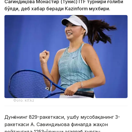
Сағиндиқова Монастир (Тунис) ITF турнири ғолиби
бўлди, деб хабар беради Каzinform мухбири.
Фото: ktf.kz
Дунёнинг 829-ракеткаси, ушбу мусобақанинг 3-
ракеткаси А. Саөиндиыова финалда жаҳон
рейтингида 1253-ўринни эгаллаб турган