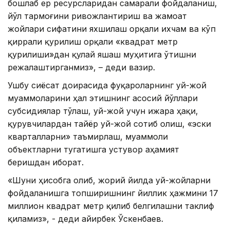
бошлаб ер ресурсларидан самарали фойдаланиш,
йўл тармоғини ривожлантириш ва жамоат
жойлари сифатини яхшилаш орқали ихчам ва кўп
қиррали қурилиш орқали «квадрат метр
қурилиши»дан қулай яшаш муҳитига ўтишни
режалаштирганмиз», – деди вазир.
Ушбу сиёсат доирасида фуқароларнинг уй-жой
муаммоларини ҳал этишнинг асосий йўллари
субсидиялар тўлаш, уй-жой учун ижара ҳақи,
қурувчилардан тайёр уй-жой сотиб олиш, «эски
кварталларни» таъмирлаш, муаммоли
объектларни тугатишга устувор аҳамият
беришдан иборат.
«Шуни ҳисобга олиб, жорий йилда уй-жойларни
фойдаланишга топширишнинг йиллик ҳажмини 17
миллион квадрат метр қилиб белгилашни таклиф
қиламиз», - деди Қайирбек Ўскенбаев.