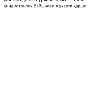
ҳиндистонлик Вайшнави Адкарга қарши
чемпионлик учун кураш олиб борди.
Биринчи партия кескин курашлар остида ўтди,
Аружан тай-брейкда муваффақиятли ўйнади - 7:6
(8:6).
Иккинчи сетда қозоғистонлик ёш теннисчи
рақибига ҳеч қандай имконият қолдирмади - 6:0.
Шу тариқа Аружан Сағиндиқова муҳим ғалабага
эришди.
Эслатиб ўтамиз, аввалроқ Аружан Сағиндиқова
Тунисдаги мусобақа финалига чиққани ҳақида
хабар
берган эдик.
Муаллиф: Ғайсағали Сейтақ