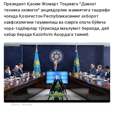
Президент Қасим-Жомарт Тоқаевга “Давлат
техника хизмати” акциядорлик жамиятига ташрифи
чоғида Қозоғистон Республикасининг ахборот
хавфсизлигини таъминлаш ва ҳозирги ҳолати бўйича
чора-тадбирлар тўғрисида маълумот берилди, деб
хабар беради Каzinform Акордага таяниб.
Фото: Akorda