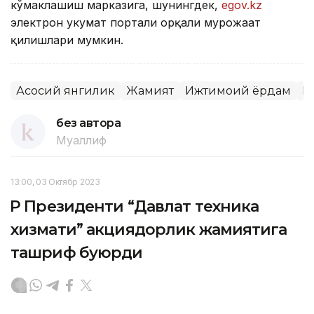
кўмаклашиш марказига, шунингдек,
еgov.kz
электрон ҳукумат портали орқали мурожаат
қилишлари мумкин.
Асосий янгилик
Жамият
Ижтимоий ёрдам
Қ
без автора
Муаллиф
13:00, 03 Октябр 2023
ҚР Президенти “Давлат техника
хизмати” акциядорлик жамиятига
ташриф буюрди