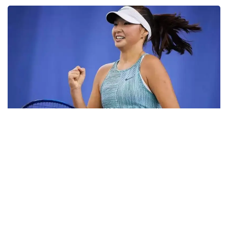
Фото: ktf.kz
Дунёнинг 829-ракеткаси, ушбу мусобақанинг 3-
ракеткаси А. Саөиндиыова финалда жаҳон
рейтингида 1253-ўринни эгаллаб турган
ҳиндистонлик Вайшнави Адкарга қарши