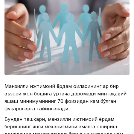
Манзилли ижтимоий ёрдам оиласининг ҳар бир
аъзоси жон бошига ўртача даромади минтақавий
яшаш минимумининг 70 фоизидан кам бўлган
фуқароларга тайинланади.
Бундан ташқари, манзилли ижтимоий ёрдам
беришнинг янги механизмини амалга ошириш