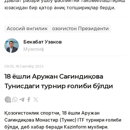
Давлат раҳбари ушбу фаолиятни такомиллаштириш
юзасидан бир қатор аниқ топшириқлар берди.
Асосий янгилик
Қозоғистон Президенти
Бекабат Узаков
Муаллиф
09:05, 18 Сентябр 2023
18 ёшли Аружан Сағиндиқова
Тунисдаги турнир ғолиби бўлди
Қозоғистонлик спортчи, 18 ёшли Аружан
Сағиндиқова Монастир (Тунис) ITF турнири ғолиби
бўлди, деб хабар беради Каzinform мухбири.