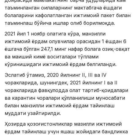
доирасида мамлакатнинг барча ҳудудларида кам
таъминланган оилаларнинг мактабгача ёшдаги
болаларини кафолатланган ижтимоий пакет билан
таъминлаш бўйича ишлар олиб борилмоқда.
2021 йил 1 ноябр ҳолатига кўра, манзилли
ижтимоий ёрдам олувчилар орасидан 1 ёшдан 6
ёшгача бўлган 247,1 минг нафар болага озиқ-овқат
ва маиший кимё воситалари тўплами
кўринишидаги ижтимоий ёрдам белгиланди.
Эслатиб ўтамиз, 2020 йилнинг II, III ва IV
чоракларида, шунингдек, 2021 йилнинг I ва II
чоракларида фавқулодда ҳолат тартиб-қоидалари
ва карантин чоралари қўлланилиши муносабати
билан манзилли ижтимоий ёрдам тайинлаш
муддати узайтирилди.
Ҳозирда қозоғистонликлар мазилли ижтимоий
ёрдам тайинлаш учун яшаш жойидаги бандликка