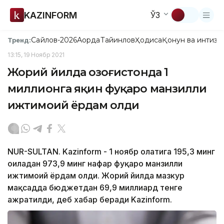
KAZINFORM
ЎЗ
Сайлов-2026
Ақорда
Тайинлов
Ҳодиса
Қонун ва интизо
Тренд:
13:15, 19 Ноябр 2021
Жорий йилда Қозоғистонда 1
миллионга яқин фуқаро манзилли
ижтимоий ёрдам олди
NUR-SULTAN. Kazinform - 1 ноябр ҳолатига 195,3 минг
оиладан 973,9 минг нафар фуқаро манзилли
ижтимоий ёрдам олди. Жорий йилда мазкур
мақсадда бюджетдан 69,9 миллиард тенге
ажратилди, деб хабар беради Kazinform.