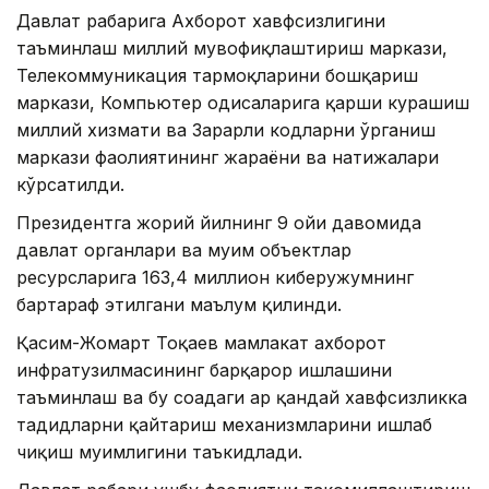
Давлат раҳбарига Ахборот хавфсизлигини
таъминлаш миллий мувофиқлаштириш маркази,
Телекоммуникация тармоқларини бошқариш
маркази, Компьютер ҳодисаларига қарши курашиш
миллий хизмати ва Зарарли кодларни ўрганиш
маркази фаолиятининг жараёни ва натижалари
кўрсатилди.
Президентга жорий йилнинг 9 ойи давомида
давлат органлари ва муҳим объектлар
ресурсларига 163,4 миллион киберҳужумнинг
бартараф этилгани маълум қилинди.
Қасим-Жомарт Тоқаев мамлакат ахборот
инфратузилмасининг барқарор ишлашини
таъминлаш ва бу соҳадаги ҳар қандай хавфсизликка
таҳдидларни қайтариш механизмларини ишлаб
чиқиш муҳимлигини таъкидлади.